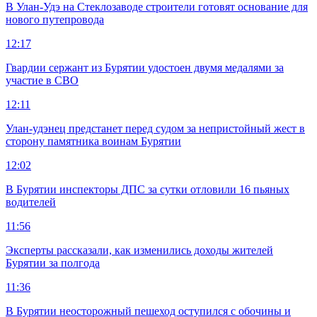
В Улан-Удэ на Стеклозаводе строители готовят основание для
нового путепровода
12:17
Гвардии сержант из Бурятии удостоен двумя медалями за
участие в СВО
12:11
Улан-удэнец предстанет перед судом за непристойный жест в
сторону памятника воинам Бурятии
12:02
В Бурятии инспекторы ДПС за сутки отловили 16 пьяных
водителей
11:56
Эксперты рассказали, как изменились доходы жителей
Бурятии за полгода
11:36
В Бурятии неосторожный пешеход оступился с обочины и