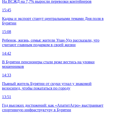
На ВСЖД на 7,7% выросли перевозки контейнеров
15:45
Кадры и экспорт станут центральными темами Дня поля в
Бурятии
15:08
Ребенок, жизнь, семья: жители Улан-Удэ рассказали, что
считают главным подарком в своей жизни
14:42
В Бурятии пенсионеры стали реже вестись на уловки
мошенников
14:33
Пьяный житель Бурятии от скуки угнал у знакомой
велосипед, чтобы покататься по городу
13:51
Год высоких достижений: как «АпатитАгро» выстраивает
спортивную инфраструктуру в Бурятии