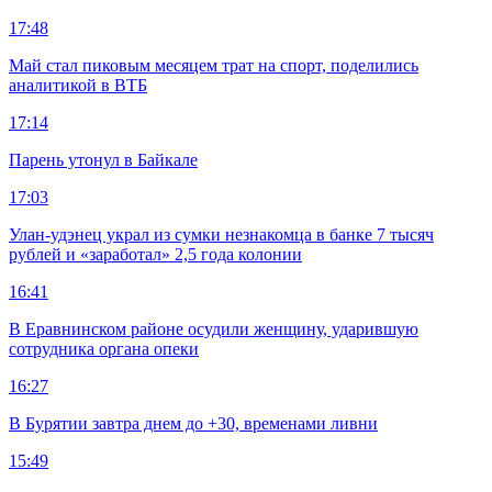
17:48
Май стал пиковым месяцем трат на спорт, поделились
аналитикой в ВТБ
17:14
Парень утонул в Байкале
17:03
Улан-удэнец украл из сумки незнакомца в банке 7 тысяч
рублей и «заработал» 2,5 года колонии
16:41
В Еравнинском районе осудили женщину, ударившую
сотрудника органа опеки
16:27
В Бурятии завтра днем до +30, временами ливни
15:49