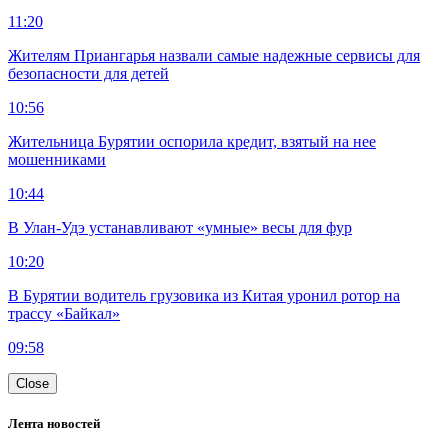
11:20
Жителям Приангарья назвали самые надежные сервисы для
безопасности для детей
10:56
Жительница Бурятии оспорила кредит, взятый на нее
мошенниками
10:44
В Улан-Удэ устанавливают «умные» весы для фур
10:20
В Бурятии водитель грузовика из Китая уронил ротор на
трассу «Байкал»
09:58
Close
Лента новостей