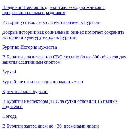
Владимир Павлов поздравил железнодорожников с
профессиональным праздником
Истории успеха: легко ли вести бизнес в Бурятии
Добрые истории: как социальный бизнес помогает сохранить
историю и культуру народов Бурятии
Бурятия: История мужества
В Бурятии для ветеранов СВО создано более 800 объектов для
занятия адаптивным спортом
Зурхай
Зурхай: не стоит сегодня продавать мясо
Криминальная Бурятия
В Бурятии инспекторы ДПС за сутки отловили 16 пьяных
водителей
Погода
В Бурятии завтра днем до +30, временами ливни