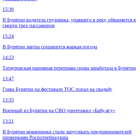
15:30
В Бурятии водитель грузовика, упавшего в реку, обвиняется в
смерти трех пассажиров
15:24
В Бурятии завтра сохранится жаркая погода
14:23
Татауровская паромная переправа снова заработала в Бурятии
13:47
Глава Бурятии на фестивале ТОС попал на свадьбу
13:35
Военный из Бурятии на СВО уничтожил «Бабу-ягу»
13:21
В Бурятии мошенники стали запугивать предпринимателей
проверками Роспотребнадзора