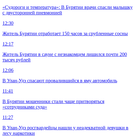
«Судороги и температура»: В Бурятии врачи спасли малышку
с двусторонней пневмонией
12:30
Житель Бурятии отработает 150 часов за срубленные сосны
12:17
Житель Бурятии в сауне с незнакомцем лишился почти 200
тысяч рублей
12:06
В Улан-Удэ спасают провалившийся в яму автомобиль
11:41
В Бурятии мошенники стали чаще притворяться
«сотрудниками суда»
11:27
В Улан-Удэ росгвардейцы нашли у неадекватной девушки в
лесу наркотики