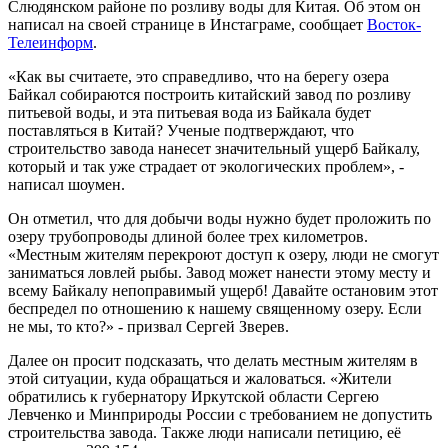
Слюдянском районе по розливу воды для Китая. Об этом он
написал на своей странице в Инстаграме, сообщает
Восток-
Телеинформ
.
«Как вы считаете, это справедливо, что на берегу озера
Байкал собираются построить китайский завод по розливу
питьевой воды, и эта питьевая вода из Байкала будет
поставляться в Китай? Ученые подтверждают, что
строительство завода нанесет значительный ущерб Байкалу,
который и так уже страдает от экологических проблем», -
написал шоумен.
Он отметил, что для добычи воды нужно будет проложить по
озеру трубопроводы длиной более трех километров.
«Местным жителям перекроют доступ к озеру, люди не смогут
заниматься ловлей рыбы. Завод может нанести этому месту и
всему Байкалу непоправимый ущерб! Давайте остановим этот
беспредел по отношению к нашему священному озеру. Если
не мы, то кто?» - призвал Сергей Зверев.
Далее он просит подсказать, что делать местным жителям в
этой ситуации, куда обращаться и жаловаться. «Жители
обратились к губернатору Иркутской области Сергею
Левченко и Минприроды России с требованием не допустить
строительства завода. Также люди написали петицию, её