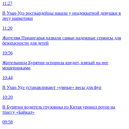
11:27
В Улан-Удэ росгвардейцы нашли у неадекватной девушки в
лесу наркотики
11:20
Жителям Приангарья назвали самые надежные сервисы для
безопасности для детей
10:56
Жительница Бурятии оспорила кредит, взятый на нее
мошенниками
10:44
В Улан-Удэ устанавливают «умные» весы для фур
10:20
В Бурятии водитель грузовика из Китая уронил ротор на
трассу «Байкал»
09:58