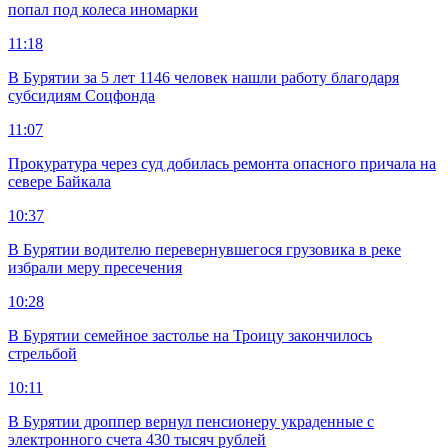
попал под колеса иномарки
11:18
В Бурятии за 5 лет 1146 человек нашли работу благодаря
субсидиям Соцфонда
11:07
Прокуратура через суд добилась ремонта опасного причала на
севере Байкала
10:37
В Бурятии водителю перевернувшегося грузовика в реке
избрали меру пресечения
10:28
В Бурятии семейное застолье на Троицу закончилось
стрельбой
10:11
В Бурятии дроппер вернул пенсионеру украденные с
электронного счета 430 тысяч рублей