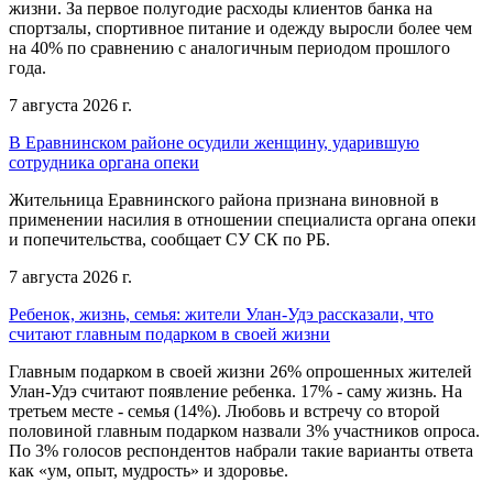
жизни. За первое полугодие расходы клиентов банка на
спортзалы, спортивное питание и одежду выросли более чем
на 40% по сравнению с аналогичным периодом прошлого
года.
7 августа 2026 г.
В Еравнинском районе осудили женщину, ударившую
сотрудника органа опеки
Жительница Еравнинского района признана виновной в
применении насилия в отношении специалиста органа опеки
и попечительства, сообщает СУ СК по РБ.
7 августа 2026 г.
Ребенок, жизнь, семья: жители Улан-Удэ рассказали, что
считают главным подарком в своей жизни
Главным подарком в своей жизни 26% опрошенных жителей
Улан-Удэ считают появление ребенка. 17% - саму жизнь. На
третьем месте - семья (14%). Любовь и встречу со второй
половиной главным подарком назвали 3% участников опроса.
По 3% голосов респондентов набрали такие варианты ответа
как «ум, опыт, мудрость» и здоровье.