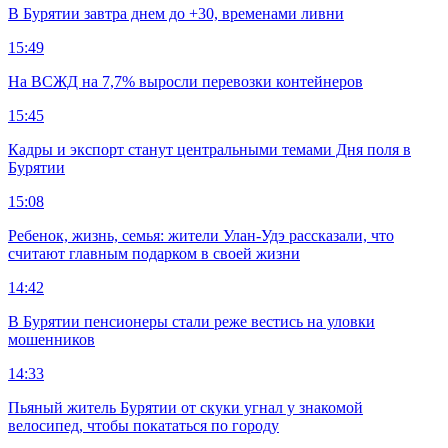
В Бурятии завтра днем до +30, временами ливни
15:49
На ВСЖД на 7,7% выросли перевозки контейнеров
15:45
Кадры и экспорт станут центральными темами Дня поля в
Бурятии
15:08
Ребенок, жизнь, семья: жители Улан-Удэ рассказали, что
считают главным подарком в своей жизни
14:42
В Бурятии пенсионеры стали реже вестись на уловки
мошенников
14:33
Пьяный житель Бурятии от скуки угнал у знакомой
велосипед, чтобы покататься по городу