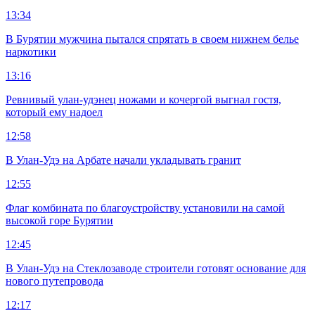
13:34
В Бурятии мужчина пытался спрятать в своем нижнем белье
наркотики
13:16
Ревнивый улан-удэнец ножами и кочергой выгнал гостя,
который ему надоел
12:58
В Улан-Удэ на Арбате начали укладывать гранит
12:55
Флаг комбината по благоустройству установили на самой
высокой горе Бурятии
12:45
В Улан-Удэ на Стеклозаводе строители готовят основание для
нового путепровода
12:17