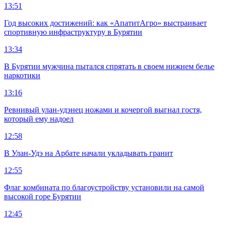
13:51
Год высоких достижений: как «АпатитАгро» выстраивает
спортивную инфраструктуру в Бурятии
13:34
В Бурятии мужчина пытался спрятать в своем нижнем белье
наркотики
13:16
Ревнивый улан-удэнец ножами и кочергой выгнал гостя,
который ему надоел
12:58
В Улан-Удэ на Арбате начали укладывать гранит
12:55
Флаг комбината по благоустройству установили на самой
высокой горе Бурятии
12:45