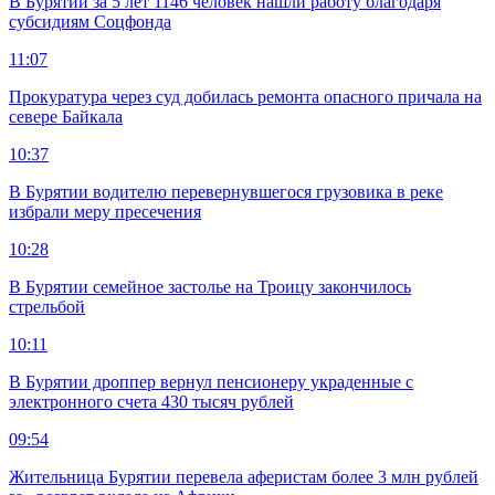
В Бурятии за 5 лет 1146 человек нашли работу благодаря
субсидиям Соцфонда
11:07
Прокуратура через суд добилась ремонта опасного причала на
севере Байкала
10:37
В Бурятии водителю перевернувшегося грузовика в реке
избрали меру пресечения
10:28
В Бурятии семейное застолье на Троицу закончилось
стрельбой
10:11
В Бурятии дроппер вернул пенсионеру украденные с
электронного счета 430 тысяч рублей
09:54
Жительница Бурятии перевела аферистам более 3 млн рублей