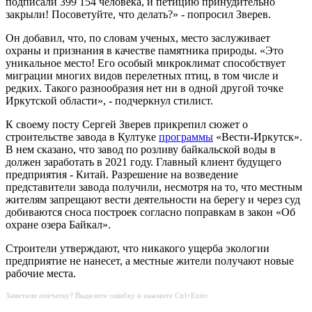
подписали 399 154 человека, и петицию принудительно
закрыли! Посоветуйте, что делать?» - попросил Зверев.
Он добавил, что, по словам ученых, место заслуживает
охраны и признания в качестве памятника природы. «Это
уникальное место! Его особый микроклимат способствует
миграции многих видов перелетных птиц, в том числе и
редких. Такого разнообразия нет ни в одной другой точке
Иркутской области», - подчеркнул стилист.
К своему посту Сергей Зверев прикрепил сюжет о
строительстве завода в Култуке
программы
«Вести-Иркутск».
В нем сказано, что завод по розливу байкальской воды в
должен заработать в 2021 году. Главный клиент будущего
предприятия - Китай. Разрешение на возведение
представители завода получили, несмотря на то, что местным
жителям запрещают вести деятельности на берегу и через суд
добиваются сноса построек согласно поправкам в закон «Об
охране озера Байкал».
Строители утверждают, что никакого ущерба экологии
предприятие не нанесет, а местные жители получают новые
рабочие места.
Заметили опечатку? Выделите ошибку и нажмите Ctrl+Enter.