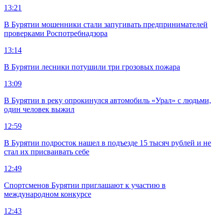
13:21
В Бурятии мошенники стали запугивать предпринимателей
проверками Роспотребнадзора
13:14
В Бурятии лесники потушили три грозовых пожара
13:09
В Бурятии в реку опрокинулся автомобиль «Урал» с людьми,
один человек выжил
12:59
В Бурятии подросток нашел в подъезде 15 тысяч рублей и не
стал их присваивать себе
12:49
Спортсменов Бурятии приглашают к участию в
международном конкурсе
12:43