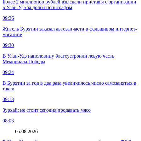
Более 2 миллионов рублей взыскали приставы с организации
в Улан-Удэ за долги по штрафам
09:36
Житель Бурятии заказал автозапчасти в фальшивом интернет-
магазине
09:30
В Улан-Удэ наполовину благоустроили левую часть
Мемориала Победы
09:24
В Бурятии за год в два раза увеличилось число самозанятых в
такси
09:13
Зурхай: не стоит сегодня продавать мясо
08:03
05.08.2026