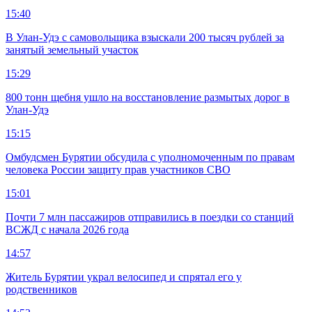
15:40
В Улан-Удэ с самовольщика взыскали 200 тысяч рублей за
занятый земельный участок
15:29
800 тонн щебня ушло на восстановление размытых дорог в
Улан-Удэ
15:15
Омбудсмен Бурятии обсудила с уполномоченным по правам
человека России защиту прав участников СВО
15:01
Почти 7 млн пассажиров отправились в поездки со станций
ВСЖД с начала 2026 года
14:57
Житель Бурятии украл велосипед и спрятал его у
родственников