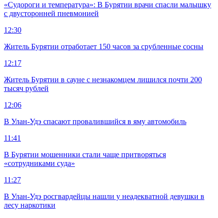
«Судороги и температура»: В Бурятии врачи спасли малышку
с двусторонней пневмонией
12:30
Житель Бурятии отработает 150 часов за срубленные сосны
12:17
Житель Бурятии в сауне с незнакомцем лишился почти 200
тысяч рублей
12:06
В Улан-Удэ спасают провалившийся в яму автомобиль
11:41
В Бурятии мошенники стали чаще притворяться
«сотрудниками суда»
11:27
В Улан-Удэ росгвардейцы нашли у неадекватной девушки в
лесу наркотики