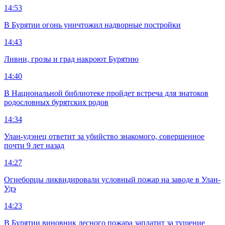
14:53
В Бурятии огонь уничтожил надворные постройки
14:43
Ливни, грозы и град накроют Бурятию
14:40
В Национальной библиотеке пройдет встреча для знатоков
родословных бурятских родов
14:34
Улан-удэнец ответит за убийство знакомого, совершенное
почти 9 лет назад
14:27
Огнеборцы ликвидировали условный пожар на заводе в Улан-
Удэ
14:23
В Бурятии виновник лесного пожара заплатит за тушение