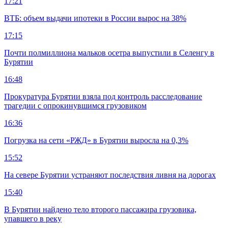
17:21
ВТБ: объем выдачи ипотеки в России вырос на 38%
17:15
Почти полмиллиона мальков осетра выпустили в Селенгу в
Бурятии
16:48
Прокуратура Бурятии взяла под контроль расследование
трагедии с опрокинувшимся грузовиком
16:36
Погрузка на сети «РЖД» в Бурятии выросла на 0,3%
15:52
На севере Бурятии устраняют последствия ливня на дорогах
15:40
В Бурятии найдено тело второго пассажира грузовика,
упавшего в реку