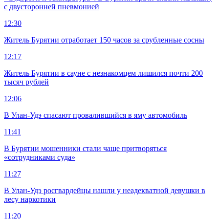
с двусторонней пневмонией
12:30
Житель Бурятии отработает 150 часов за срубленные сосны
12:17
Житель Бурятии в сауне с незнакомцем лишился почти 200
тысяч рублей
12:06
В Улан-Удэ спасают провалившийся в яму автомобиль
11:41
В Бурятии мошенники стали чаще притворяться
«сотрудниками суда»
11:27
В Улан-Удэ росгвардейцы нашли у неадекватной девушки в
лесу наркотики
11:20