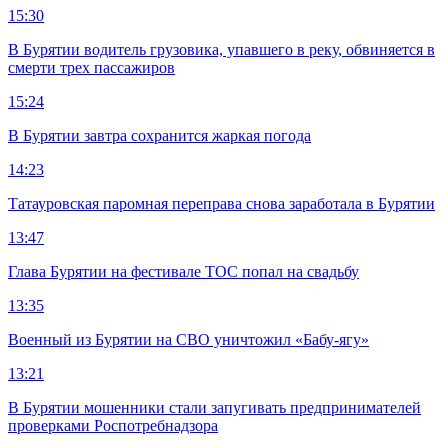
15:30
В Бурятии водитель грузовика, упавшего в реку, обвиняется в
смерти трех пассажиров
15:24
В Бурятии завтра сохранится жаркая погода
14:23
Татауровская паромная переправа снова заработала в Бурятии
13:47
Глава Бурятии на фестивале ТОС попал на свадьбу
13:35
Военный из Бурятии на СВО уничтожил «Бабу-ягу»
13:21
В Бурятии мошенники стали запугивать предпринимателей
проверками Роспотребнадзора