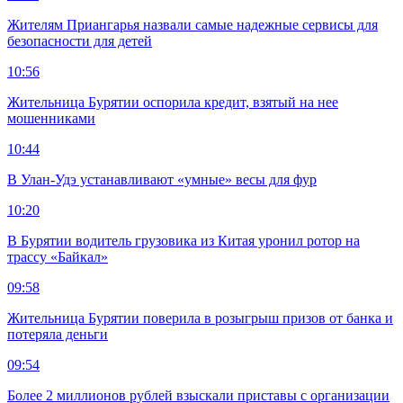
Жителям Приангарья назвали самые надежные сервисы для
безопасности для детей
10:56
Жительница Бурятии оспорила кредит, взятый на нее
мошенниками
10:44
В Улан-Удэ устанавливают «умные» весы для фур
10:20
В Бурятии водитель грузовика из Китая уронил ротор на
трассу «Байкал»
09:58
Жительница Бурятии поверила в розыгрыш призов от банка и
потеряла деньги
09:54
Более 2 миллионов рублей взыскали приставы с организации