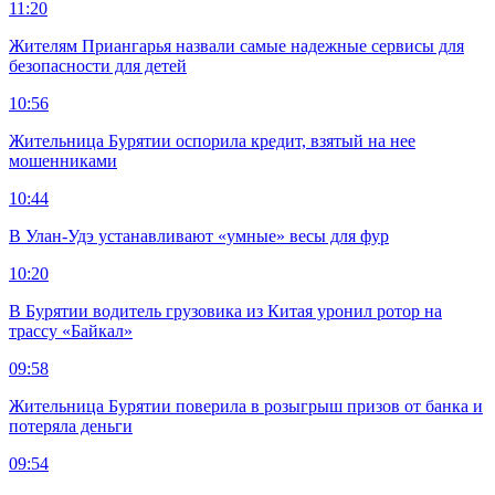
11:20
Жителям Приангарья назвали самые надежные сервисы для
безопасности для детей
10:56
Жительница Бурятии оспорила кредит, взятый на нее
мошенниками
10:44
В Улан-Удэ устанавливают «умные» весы для фур
10:20
В Бурятии водитель грузовика из Китая уронил ротор на
трассу «Байкал»
09:58
Жительница Бурятии поверила в розыгрыш призов от банка и
потеряла деньги
09:54