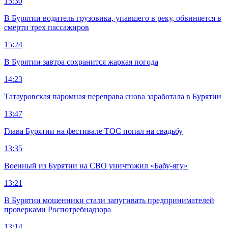
15:30
В Бурятии водитель грузовика, упавшего в реку, обвиняется в
смерти трех пассажиров
15:24
В Бурятии завтра сохранится жаркая погода
14:23
Татауровская паромная переправа снова заработала в Бурятии
13:47
Глава Бурятии на фестивале ТОС попал на свадьбу
13:35
Военный из Бурятии на СВО уничтожил «Бабу-ягу»
13:21
В Бурятии мошенники стали запугивать предпринимателей
проверками Роспотребнадзора
13:14