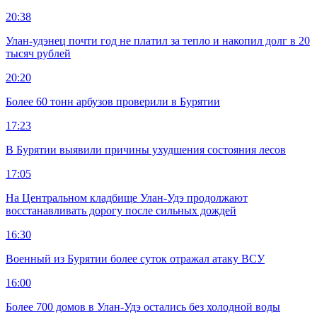
20:38
Улан-удэнец почти год не платил за тепло и накопил долг в 20
тысяч рублей
20:20
Более 60 тонн арбузов проверили в Бурятии
17:23
В Бурятии выявили причины ухудшения состояния лесов
17:05
На Центральном кладбище Улан-Удэ продолжают
восстанавливать дорогу после сильных дождей
16:30
Военный из Бурятии более суток отражал атаку ВСУ
16:00
Более 700 домов в Улан-Удэ остались без холодной воды