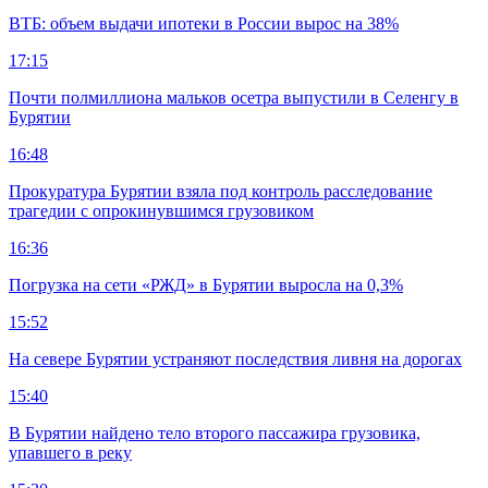
ВТБ: объем выдачи ипотеки в России вырос на 38%
17:15
Почти полмиллиона мальков осетра выпустили в Селенгу в
Бурятии
16:48
Прокуратура Бурятии взяла под контроль расследование
трагедии с опрокинувшимся грузовиком
16:36
Погрузка на сети «РЖД» в Бурятии выросла на 0,3%
15:52
На севере Бурятии устраняют последствия ливня на дорогах
15:40
В Бурятии найдено тело второго пассажира грузовика,
упавшего в реку