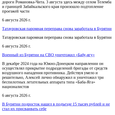
дороги Романовка-Чита. 3 августа здесь между селом Телемба
и границей Забайкальского края произошло подтопление
проезжей части
6 августа 2026 г.
Татауровская паромная переправа снова заработала в Бурятии
Татауровская паромная переправа снова заработала в Бурятии
6 августа 2026 г.
Военный из Бурятии на СВО уничтожил «Бабу-ягу»
В декабре 2024 года на Южно-Донецком направлении он
осуществлял прикрытие подразделений бригады от средств
воздушного нападения противника. Действуя умело и
решительно, Алексей лично обнаружил и уничтожил три
беспилотных летательных аппарата типа «Баба-Яга»
националистов
6 августа 2026 г.
В Бурятии подросток нашел в подъезде 15 тысяч рублей и не
стал их присваивать себе