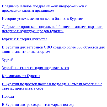
Владимир Павлов поздравил железнодорожников с
профессиональным праздником
Истории успеха: легко ли вести бизнес в Бурятии
Добрые истории: как социальный бизнес помогает сохранить
историю и культуру народов Бурятии
Бурятия: История мужества
В Бурятии для ветеранов СВО создано более 800 объектов для
занятия адаптивным спортом
Зурхай
Зурхай: не стоит сегодня продавать мясо
Криминальная Бурятия
В Бурятии подросток нашел в подъезде 15 тысяч рублей и не
стал их присваивать себе
Погода
В Бурятии завтра сохранится жаркая погода