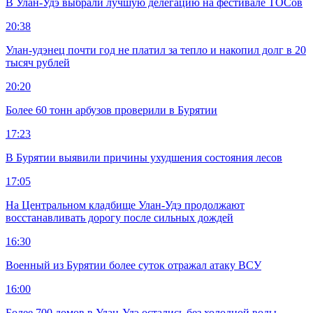
В Улан-Удэ выбрали лучшую делегацию на фестивале ТОСов
20:38
Улан-удэнец почти год не платил за тепло и накопил долг в 20
тысяч рублей
20:20
Более 60 тонн арбузов проверили в Бурятии
17:23
В Бурятии выявили причины ухудшения состояния лесов
17:05
На Центральном кладбище Улан-Удэ продолжают
восстанавливать дорогу после сильных дождей
16:30
Военный из Бурятии более суток отражал атаку ВСУ
16:00
Более 700 домов в Улан-Удэ остались без холодной воды