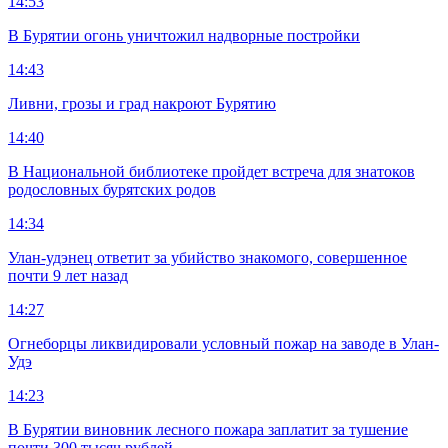
14:53
В Бурятии огонь уничтожил надворные постройки
14:43
Ливни, грозы и град накроют Бурятию
14:40
В Национальной библиотеке пройдет встреча для знатоков
родословных бурятских родов
14:34
Улан-удэнец ответит за убийство знакомого, совершенное
почти 9 лет назад
14:27
Огнеборцы ликвидировали условный пожар на заводе в Улан-
Удэ
14:23
В Бурятии виновник лесного пожара заплатит за тушение
почти 300 тысяч рублей