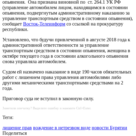
опьянения.
Она признана виновной по
ст. 264.1 УК РФ
(управление автомобилем лицом, находящимся в состоянии
опьянения, подвергнутым административному наказанию за
управление транспортным средством в состоянии опьянения),
сообщает
Восток-Телеинформ
со ссылкой на прокуратуру
республики.
Установлено, что будучи привлеченной в августе 2018 года к
административной ответственности за управление
транспортным средством в состоянии опьянения, женщина в
октябре текущего года в состоянии алкогольного опьянения
снова управляла автомобилем.
Судом ей назначено наказание в виде 190 часов обязательных
работ с лишением права управления автомобилями либо
другими механическими транспортными средствами на 2
года.
Приговор суда не вступил в законную силу.
Заметили опечатку? Выделите ошибку и нажмите Ctrl+Enter.
Теги:
лишение прав
вождение в нетрезвом виде
новости Бурятии
Поделиться