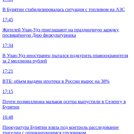
В Бурятии стабилизировалась ситуация с топливом на АЗС
17:45
Жителей Улан-Удэ приглашают на праздничную зарядку,
посвящённую Дню физкультурника
17:34
В Улан-Удэ иностранец пытался подкупить правоохранителя
за 2 миллиона рублей
17:21
ВТБ: объем выдачи ипотеки в России вырос на 38%
17:15
Почти полмиллиона мальков осетра выпустили в Селенгу в
Бурятии
16:48
Прокуратура Бурятии взяла под контроль расследование
трагедии с опрокинувшимся грузовиком