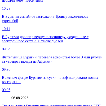
избрали меру пресечения
10:28
В Бурятии семейное застолье на Троицу закончилось
стрельбой
10:11
В Бурятии дроппер вернул пенсионеру украденные с
электронного счета 430 тысяч рублей
09:54
Жительница Бурятии перевела аферистам более 3 млн рублей
за «возврат вклада из Африки»
09:36
В лесном фонде Бурятии за сутки не зафиксировано новых
возгораний
09:05
06.08.2026
Трем жителям Бурятии врачи восстановили лицо после ДТП