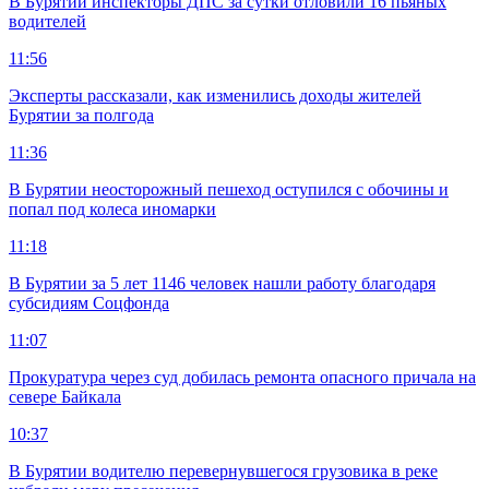
В Бурятии инспекторы ДПС за сутки отловили 16 пьяных
водителей
11:56
Эксперты рассказали, как изменились доходы жителей
Бурятии за полгода
11:36
В Бурятии неосторожный пешеход оступился с обочины и
попал под колеса иномарки
11:18
В Бурятии за 5 лет 1146 человек нашли работу благодаря
субсидиям Соцфонда
11:07
Прокуратура через суд добилась ремонта опасного причала на
севере Байкала
10:37
В Бурятии водителю перевернувшегося грузовика в реке