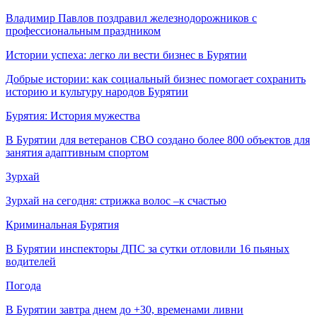
Владимир Павлов поздравил железнодорожников с
профессиональным праздником
Истории успеха: легко ли вести бизнес в Бурятии
Добрые истории: как социальный бизнес помогает сохранить
историю и культуру народов Бурятии
Бурятия: История мужества
В Бурятии для ветеранов СВО создано более 800 объектов для
занятия адаптивным спортом
Зурхай
Зурхай на сегодня: стрижка волос –к счастью
Криминальная Бурятия
В Бурятии инспекторы ДПС за сутки отловили 16 пьяных
водителей
Погода
В Бурятии завтра днем до +30, временами ливни