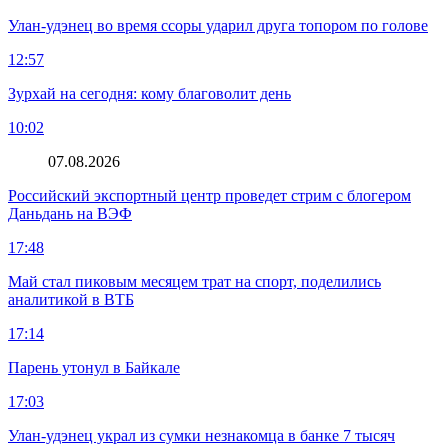
Улан-удэнец во время ссоры ударил друга топором по голове
12:57
Зурхай на сегодня: кому благоволит день
10:02
07.08.2026
Российский экспортный центр проведет стрим с блогером
Даньдань на ВЭФ
17:48
Май стал пиковым месяцем трат на спорт, поделились
аналитикой в ВТБ
17:14
Парень утонул в Байкале
17:03
Улан-удэнец украл из сумки незнакомца в банке 7 тысяч