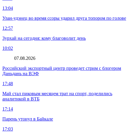
13:04
Улан-удэнец во время ссоры ударил друга топором по голове
12:57
Зурхай на сегодня: кому благоволит день
10:02
07.08.2026
Российский экспортный центр проведет стрим с блогером
Даньдань на ВЭФ
17:48
Май стал пиковым месяцем трат на спорт, поделились
аналитикой в ВТБ
17:14
Парень утонул в Байкале
17:03