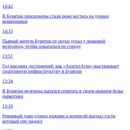
14:42
В Бурятии пенсионеры стали реже вестись на уловки
мошенников
14:33
Пьяный житель Бурятии от скуки угнал у знакомой
велосипед, чтобы покататься по городу
13:51
Год высоких достижений: как «АпатитАгро» выстраивает
спортивную инфраструктуру в Бурятии
13:34
В Бурятии мужчина пытался спрятать в своем нижнем белье
наркотики
13:16
Ревнивый улан-удэнец ножами и кочергой выгнал гостя,
который ему надоел