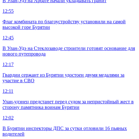
В Улан-Удэ на Арбате начали укладывать гранит
12:55
Флаг комбината по благоустройству установили на самой
высокой горе Бурятии
12:45
В Улан-Удэ на Стеклозаводе строители готовят основание для
нового путепровода
12:17
Гвардии сержант из Бурятии удостоен двумя медалями за
участие в СВО
12:11
Улан-удэнец предстанет перед судом за непристойный жест в
сторону памятника воинам Бурятии
12:02
В Бурятии инспекторы ДПС за сутки отловили 16 пьяных
водителей