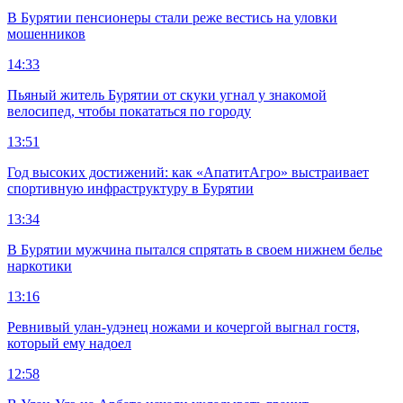
В Бурятии пенсионеры стали реже вестись на уловки
мошенников
14:33
Пьяный житель Бурятии от скуки угнал у знакомой
велосипед, чтобы покататься по городу
13:51
Год высоких достижений: как «АпатитАгро» выстраивает
спортивную инфраструктуру в Бурятии
13:34
В Бурятии мужчина пытался спрятать в своем нижнем белье
наркотики
13:16
Ревнивый улан-удэнец ножами и кочергой выгнал гостя,
который ему надоел
12:58