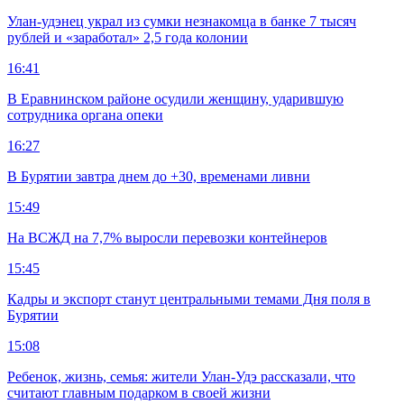
Улан-удэнец украл из сумки незнакомца в банке 7 тысяч
рублей и «заработал» 2,5 года колонии
16:41
В Еравнинском районе осудили женщину, ударившую
сотрудника органа опеки
16:27
В Бурятии завтра днем до +30, временами ливни
15:49
На ВСЖД на 7,7% выросли перевозки контейнеров
15:45
Кадры и экспорт станут центральными темами Дня поля в
Бурятии
15:08
Ребенок, жизнь, семья: жители Улан-Удэ рассказали, что
считают главным подарком в своей жизни