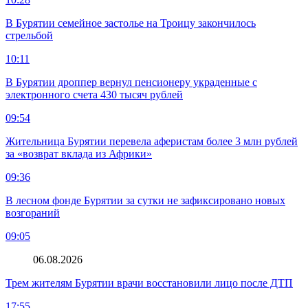
В Бурятии семейное застолье на Троицу закончилось
стрельбой
10:11
В Бурятии дроппер вернул пенсионеру украденные с
электронного счета 430 тысяч рублей
09:54
Жительница Бурятии перевела аферистам более 3 млн рублей
за «возврат вклада из Африки»
09:36
В лесном фонде Бурятии за сутки не зафиксировано новых
возгораний
09:05
06.08.2026
Трем жителям Бурятии врачи восстановили лицо после ДТП
17:55