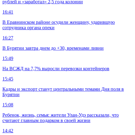
рублей и «заработал» 2,5 года колонии
16:41
В Еравнинском районе осудили женщину, ударившую
сотрудника органа опеки
16:27
В Бурятии завтра днем до +30, временами ливни
15:49
На ВСЖД на 7,7% выросли перевозки контейнеров
15:45
Кадры и экспорт станут центральными темами Дня поля в
Бурятии
15:08
Ребенок, жизнь, семья: жители Улан-Удэ рассказали, что
считают главным подарком в своей жизни
14:42