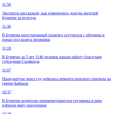
11:56
Эксперты рассказали, как изменились доходы жителей
Бурятии за полгода
11:36
В Бурятии неосторожный пешеход оступился с обочины и
попал под колеса иномарки
11:18
В Бурятии за 5 лет 1146 человек нашли работу благодаря
субсидиям Соцфонда
11:07
Прокуратура через суд добилась ремонта опасного причала на
севере Байкала
10:37
В Бурятии водителю перевернувшегося грузовика в реке
избрали меру пресечения
10:28