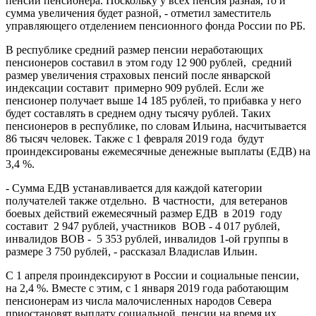
пенсии пенсионера. Поскольку у всех пенсия разная, то и
сумма увеличения будет разной, - отметил заместитель
управляющего отделением пенсионного фонда России по РБ.
В республике средний размер пенсии неработающих
пенсионеров составил в этом году 12 900 рублей,
средний
размер увеличения страховых пенсий после январской
индексации составит
примерно 909 рублей. Если же
пенсионер получает выше 14 185 рублей, то прибавка у него
будет составлять в среднем одну тысячу рублей. Таких
пенсионеров в республике, по словам Ильина, насчитывается
86 тысяч человек. Также с 1 февраля 2019 года
будут
проиндексированы ежемесячные денежные выплаты (ЕДВ) на
3,4 %.
- Сумма ЕДВ устанавливается для каждой категории
получателей также отдельно.
В частности,
для ветеранов
боевых действий ежемесячный размер ЕДВ
в 2019
году
составит
2 947 рублей, участников
ВОВ - 4 017 рублей,
инвалидов ВОВ -
5 353 рублей, инвалидов 1-ой группы в
размере 3 750 рублей, - рассказал Владислав Ильин.
С 1 апреля проиндексируют в России и социальные пенсии,
на 2,4 %. Вместе с этим, с 1 января 2019 года работающим
пенсионерам из числа малочисленных народов Севера
приостановят выплату социальной
пенсии на время их