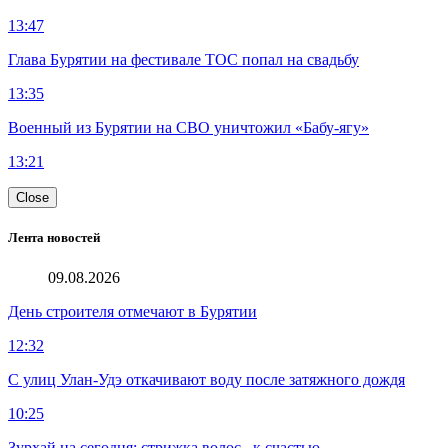
13:47
Глава Бурятии на фестивале ТОС попал на свадьбу
13:35
Военный из Бурятии на СВО уничтожил «Бабу-ягу»
13:21
Close
Лента новостей
09.08.2026
День строителя отмечают в Бурятии
12:32
С улиц Улан-Удэ откачивают воду после затяжного дождя
10:25
Зурхай на сегодня: стрижка волос –к счастью