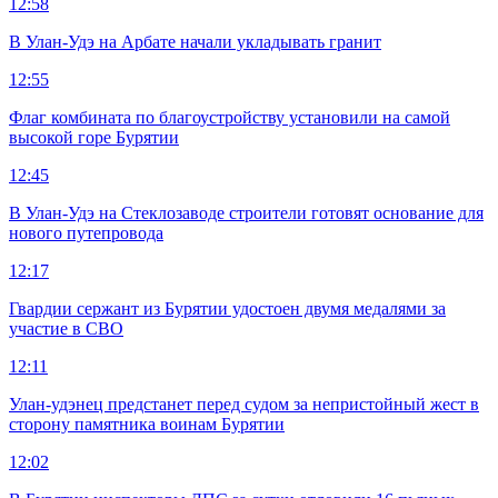
12:58
В Улан-Удэ на Арбате начали укладывать гранит
12:55
Флаг комбината по благоустройству установили на самой
высокой горе Бурятии
12:45
В Улан-Удэ на Стеклозаводе строители готовят основание для
нового путепровода
12:17
Гвардии сержант из Бурятии удостоен двумя медалями за
участие в СВО
12:11
Улан-удэнец предстанет перед судом за непристойный жест в
сторону памятника воинам Бурятии
12:02