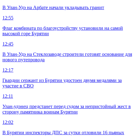
В Улан-Удэ на Арбате начали укладывать гранит
12:55
Флаг комбината по благоустройству установили на самой
высокой горе Бурятии
12:45
В Улан-Удэ на Стеклозаводе строители готовят основание для
нового путепровода
12:17
Гвардии сержант из Бурятии удостоен двумя медалями за
участие в СВО
12:11
Улан-удэнец предстанет перед судом за непристойный жест в
сторону памятника воинам Бурятии
12:02
В Бурятии инспекторы ДПС за сутки отловили 16 пьяных