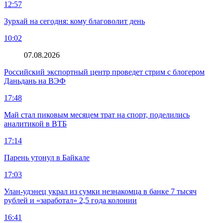
12:57
Зурхай на сегодня: кому благоволит день
10:02
07.08.2026
Российский экспортный центр проведет стрим с блогером
Даньдань на ВЭФ
17:48
Май стал пиковым месяцем трат на спорт, поделились
аналитикой в ВТБ
17:14
Парень утонул в Байкале
17:03
Улан-удэнец украл из сумки незнакомца в банке 7 тысяч
рублей и «заработал» 2,5 года колонии
16:41