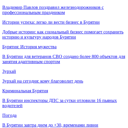
Владимир Павлов поздравил железнодорожников с
профессиональным праздником
Истории успеха: легко ли вести бизнес в Бурятии
Добрые истории: как социальный бизнес помогает сохранить
историю и культуру народов Бурятии
Бурятия: История мужества
В Бурятии для ветеранов СВО создано более 800 объектов для
занятия адаптивным спортом
Зурхай
Зурхай на сегодня: кому благоволит день
Криминальная Бурятия
В Бурятии инспекторы ДПС за сутки отловили 16 пьяных
водителей
Погода
В Бурятии завтра днем до +30, временами ливни