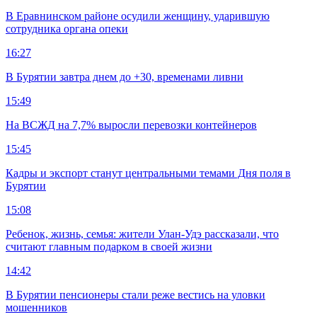
В Еравнинском районе осудили женщину, ударившую
сотрудника органа опеки
16:27
В Бурятии завтра днем до +30, временами ливни
15:49
На ВСЖД на 7,7% выросли перевозки контейнеров
15:45
Кадры и экспорт станут центральными темами Дня поля в
Бурятии
15:08
Ребенок, жизнь, семья: жители Улан-Удэ рассказали, что
считают главным подарком в своей жизни
14:42
В Бурятии пенсионеры стали реже вестись на уловки
мошенников