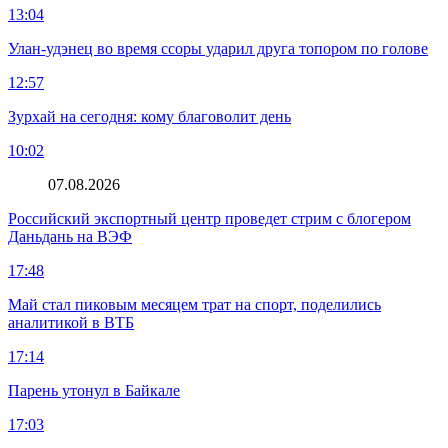
13:04
Улан-удэнец во время ссоры ударил друга топором по голове
12:57
Зурхай на сегодня: кому благоволит день
10:02
07.08.2026
Российский экспортный центр проведет стрим с блогером
Даньдань на ВЭФ
17:48
Май стал пиковым месяцем трат на спорт, поделились
аналитикой в ВТБ
17:14
Парень утонул в Байкале
17:03