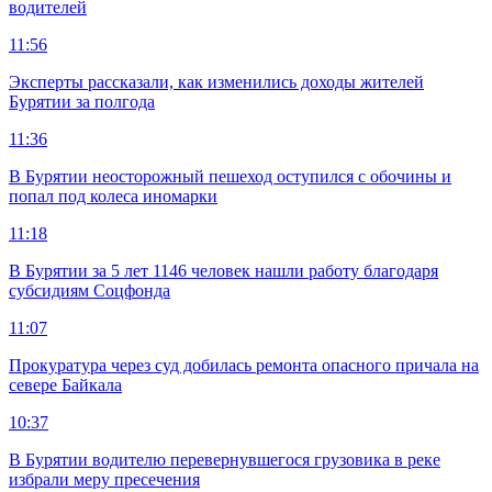
водителей
11:56
Эксперты рассказали, как изменились доходы жителей
Бурятии за полгода
11:36
В Бурятии неосторожный пешеход оступился с обочины и
попал под колеса иномарки
11:18
В Бурятии за 5 лет 1146 человек нашли работу благодаря
субсидиям Соцфонда
11:07
Прокуратура через суд добилась ремонта опасного причала на
севере Байкала
10:37
В Бурятии водителю перевернувшегося грузовика в реке
избрали меру пресечения