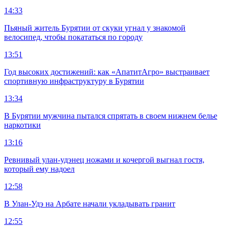
14:33
Пьяный житель Бурятии от скуки угнал у знакомой
велосипед, чтобы покататься по городу
13:51
Год высоких достижений: как «АпатитАгро» выстраивает
спортивную инфраструктуру в Бурятии
13:34
В Бурятии мужчина пытался спрятать в своем нижнем белье
наркотики
13:16
Ревнивый улан-удэнец ножами и кочергой выгнал гостя,
который ему надоел
12:58
В Улан-Удэ на Арбате начали укладывать гранит
12:55