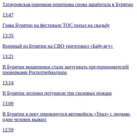
Татауровская паромная переправа снова заработала в Бурятии
13:47
Глава Бурятии на фестивале ТОС попал на свадьбу
13:35
Военный из Бурятии на СВО уничтожил «Бабу-ягу»
13:21
В Бурятии мошенники стали запугивать предпринимателей
проверками Роспотребнадзора
13:14
В Бурятии лесники потушили три грозовых пожара
13:09
В Бурятии в реку опрокинулся автомобиль «Урал» с людьми,
один человек выжил
12:59