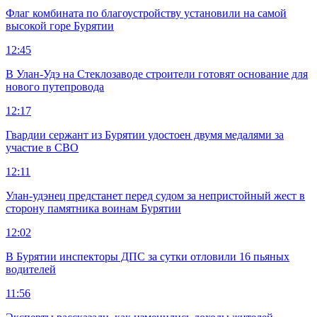
Флаг комбината по благоустройству установили на самой
высокой горе Бурятии
12:45
В Улан-Удэ на Стеклозаводе строители готовят основание для
нового путепровода
12:17
Гвардии сержант из Бурятии удостоен двумя медалями за
участие в СВО
12:11
Улан-удэнец предстанет перед судом за непристойный жест в
сторону памятника воинам Бурятии
12:02
В Бурятии инспекторы ДПС за сутки отловили 16 пьяных
водителей
11:56