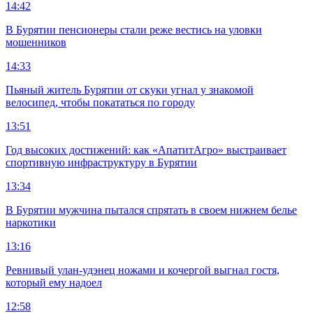
14:42
В Бурятии пенсионеры стали реже вестись на уловки
мошенников
14:33
Пьяный житель Бурятии от скуки угнал у знакомой
велосипед, чтобы покататься по городу
13:51
Год высоких достижений: как «АпатитАгро» выстраивает
спортивную инфраструктуру в Бурятии
13:34
В Бурятии мужчина пытался спрятать в своем нижнем белье
наркотики
13:16
Ревнивый улан-удэнец ножами и кочергой выгнал гостя,
который ему надоел
12:58