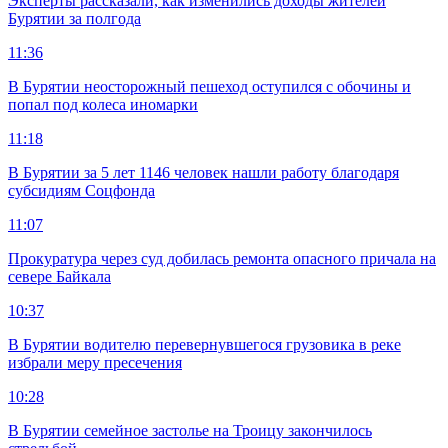
Эксперты рассказали, как изменились доходы жителей
Бурятии за полгода
11:36
В Бурятии неосторожный пешеход оступился с обочины и
попал под колеса иномарки
11:18
В Бурятии за 5 лет 1146 человек нашли работу благодаря
субсидиям Соцфонда
11:07
Прокуратура через суд добилась ремонта опасного причала на
севере Байкала
10:37
В Бурятии водителю перевернувшегося грузовика в реке
избрали меру пресечения
10:28
В Бурятии семейное застолье на Троицу закончилось