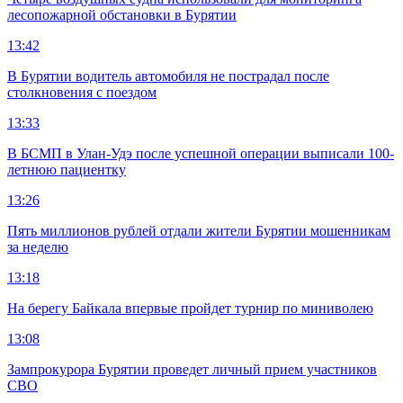
лесопожарной обстановки в Бурятии
13:42
В Бурятии водитель автомобиля не пострадал после
столкновения с поездом
13:33
В БСМП в Улан-Удэ после успешной операции выписали 100-
летнюю пациентку
13:26
Пять миллионов рублей отдали жители Бурятии мошенникам
за неделю
13:18
На берегу Байкала впервые пройдет турнир по миниволею
13:08
Зампрокурора Бурятии проведет личный прием участников
СВО