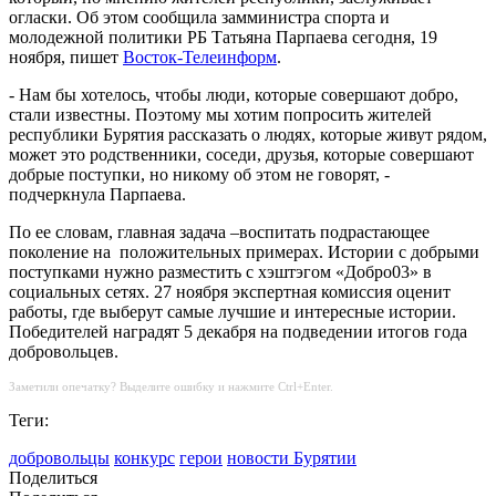
огласки. Об этом сообщила замминистра спорта и
молодежной политики РБ Татьяна Парпаева сегодня, 19
ноября, пишет
Восток-Телеинформ
.
- Нам бы хотелось, чтобы люди, которые совершают добро,
стали известны. Поэтому мы хотим попросить жителей
республики Бурятия рассказать о людях, которые живут рядом,
может это родственники, соседи, друзья, которые совершают
добрые поступки, но никому об этом не говорят, -
подчеркнула Парпаева.
По ее словам, главная задача –воспитать подрастающее
поколение на
положительных примерах. Истории с добрыми
поступками нужно разместить с хэштэгом «Добро03» в
социальных сетях. 27 ноября экспертная комиссия оценит
работы, где выберут самые лучшие и интересные истории.
Победителей наградят 5 декабря на подведении итогов года
добровольцев.
Заметили опечатку? Выделите ошибку и нажмите Ctrl+Enter.
Теги:
добровольцы
конкурс
герои
новости Бурятии
Поделиться