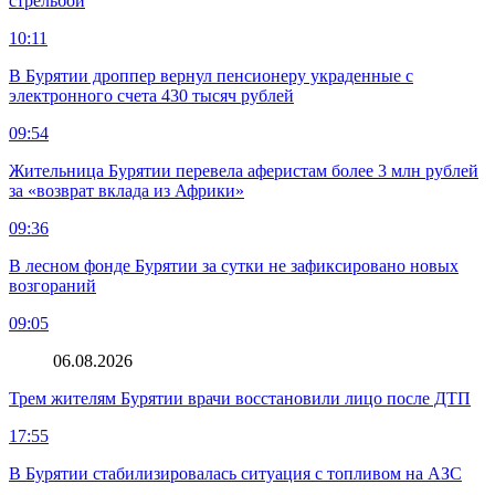
стрельбой
10:11
В Бурятии дроппер вернул пенсионеру украденные с
электронного счета 430 тысяч рублей
09:54
Жительница Бурятии перевела аферистам более 3 млн рублей
за «возврат вклада из Африки»
09:36
В лесном фонде Бурятии за сутки не зафиксировано новых
возгораний
09:05
06.08.2026
Трем жителям Бурятии врачи восстановили лицо после ДТП
17:55
В Бурятии стабилизировалась ситуация с топливом на АЗС