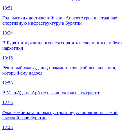
13:51
Год высоких достижений: как «АпатитАгро» выстраивает
спортивную инфраструктуру в Бурятии
13:34
В Бурятии мужчина пытался спрятать в своем нижнем белье
наркотики
13:16
Ревнивый улан-удэнец ножами и кочергой выгнал гостя,
который ему надоел
12:58
В Улан-Удэ на Арбате начали укладывать гранит
12:55
Флаг комбината по благоустройству установили на самой
высокой горе Бурятии
12:45