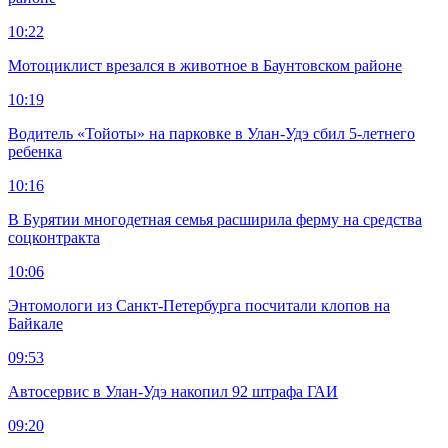
10:22
Мотоциклист врезался в животное в Баунтовском районе
10:19
Водитель «Тойоты» на парковке в Улан-Удэ сбил 5-летнего
ребенка
10:16
В Бурятии многодетная семья расширила ферму на средства
соцконтракта
10:06
Энтомологи из Санкт-Петербурга посчитали клопов на
Байкале
09:53
Автосервис в Улан-Удэ накопил 92 штрафа ГАИ
09:20