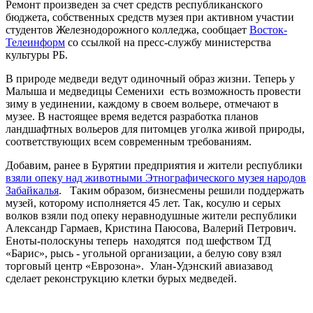
Ремонт произведен за счет средств республиканского
бюджета, собственных средств музея при активном участии
студентов Железнодорожного колледжа, сообщает
Восток-
Телеинформ
со ссылкой на пресс-службу министерства
культуры РБ.
В природе медведи ведут одиночный образ жизни. Теперь у
Малыша и медведицы Семенихи
есть возможность провести
зиму в уединении, каждому в своем вольере, отмечают в
музее. В настоящее время ведется разработка планов
ландшафтных вольеров для питомцев уголка живой природы,
соответствующих всем современным требованиям.
Добавим, ранее в Бурятии предприятия и жители республики
взяли опеку над животными Этнографического музея народов
Забайкалья
. Таким образом, бизнесмены решили поддержать
музей, которому исполняется 45 лет. Так, косулю и серых
волков взяли под опеку неравнодушные жители республики
Александр Гармаев, Кристина Паюсова, Валерий Петрович.
Еноты-полоскуны теперь находятся под шефством ТД
«Барис», рысь - угольной организации, а белую сову взял
торговый центр «Еврозона». Улан-Удэнский авиазавод
сделает реконструкцию клетки бурых медведей.