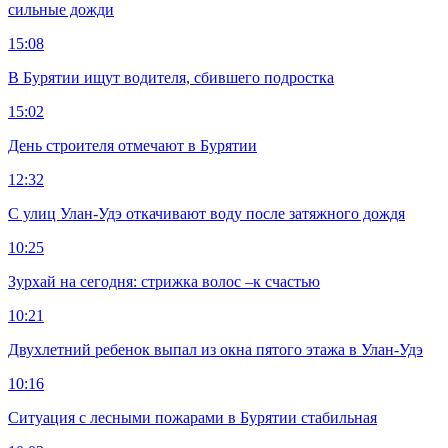
сильные дожди
15:08
В Бурятии ищут водителя, сбившего подростка
15:02
День строителя отмечают в Бурятии
12:32
С улиц Улан-Удэ откачивают воду после затяжного дождя
10:25
Зурхай на сегодня: стрижка волос –к счастью
10:21
Двухлетний ребенок выпал из окна пятого этажа в Улан-Удэ
10:16
Ситуация с лесными пожарами в Бурятии стабильная