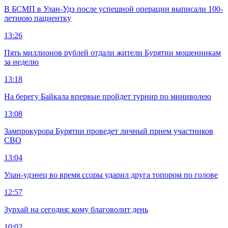
В БСМП в Улан-Удэ после успешной операции выписали 100-
летнюю пациентку
13:26
Пять миллионов рублей отдали жители Бурятии мошенникам
за неделю
13:18
На берегу Байкала впервые пройдет турнир по миниволею
13:08
Зампрокурора Бурятии проведет личный прием участников
СВО
13:04
Улан-удэнец во время ссоры ударил друга топором по голове
12:57
Зурхай на сегодня: кому благоволит день
10:02