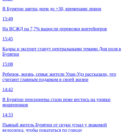
В Бурятии завтра днем до +30, временами ливни
15:49
На ВСЖД на 7,7% выросли перевозки контейнеров
15:45
Кадры и экспорт станут центральными темами Дня поля в
Бурятии
15:08
Ребенок, жизнь, семья: жители Улан-Удэ рассказали, что
считают главным подарком в своей жизни
14:42
В Бурятии пенсионеры стали реже вестись на уловки
мошенников
14:33
Пьяный житель Бурятии от скуки угнал у знакомой
велосипед, чтобы покататься по городу