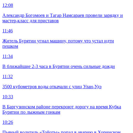
12:08
Александр Богомоев и Тагар Намсараев провели зарядку и
мастер-класс для приставов
11:46
Житель Бурятии угнал машину, потому что устал идти
пешком
11:34
В ближайшие 2-3 часа в Бурятии очень сильные дожди
11:32
3500 кубометров воды откачали с улиц Улан-Удэ
10:33
В Баргузинском районе перекроют дорогу на время Кубка
Бурятии по лыжным гонкам
10:26
Пьяный водитель «Тойоты» попал в аварию в Хоринском