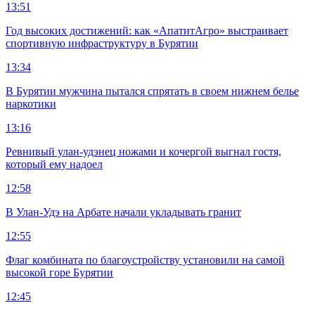
13:51
Год высоких достижений: как «АпатитАгро» выстраивает
спортивную инфраструктуру в Бурятии
13:34
В Бурятии мужчина пытался спрятать в своем нижнем белье
наркотики
13:16
Ревнивый улан-удэнец ножами и кочергой выгнал гостя,
который ему надоел
12:58
В Улан-Удэ на Арбате начали укладывать гранит
12:55
Флаг комбината по благоустройству установили на самой
высокой горе Бурятии
12:45