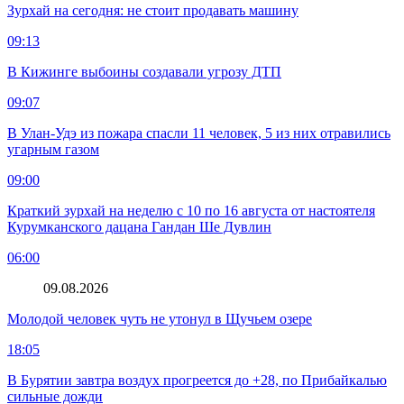
Зурхай на сегодня: не стоит продавать машину
09:13
В Кижинге выбоины создавали угрозу ДТП
09:07
В Улан-Удэ из пожара спасли 11 человек, 5 из них отравились
угарным газом
09:00
Краткий зурхай на неделю с 10 по 16 августа от настоятеля
Курумканского дацана Гандан Ше Дувлин
06:00
09.08.2026
Молодой человек чуть не утонул в Щучьем озере
18:05
В Бурятии завтра воздух прогреется до +28, по Прибайкалью
сильные дожди