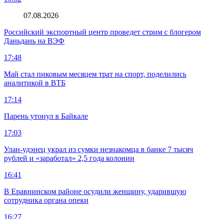
07.08.2026
Российский экспортный центр проведет стрим с блогером
Даньдань на ВЭФ
17:48
Май стал пиковым месяцем трат на спорт, поделились
аналитикой в ВТБ
17:14
Парень утонул в Байкале
17:03
Улан-удэнец украл из сумки незнакомца в банке 7 тысяч
рублей и «заработал» 2,5 года колонии
16:41
В Еравнинском районе осудили женщину, ударившую
сотрудника органа опеки
16:27