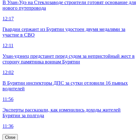
В Улан-Удэ на Стеклозаводе строители готовят основание для
нового путепровода
12:17
Гвардии сержант из Бурятии удостоен двумя медалями за
участие в СВО
12:11
Улан-удэнец предстанет перед судом за непристойный жест в
сторону памятника воинам Бурятии
12:02
В Бурятии инспекторы ДПС за сутки отловили 16 пьяных
водителей
11:56
Эксперты рассказали, как изменились доходы жителей
Бурятии за полгода
11:36
Close