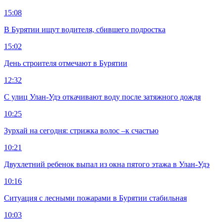
15:08
В Бурятии ищут водителя, сбившего подростка
15:02
День строителя отмечают в Бурятии
12:32
С улиц Улан-Удэ откачивают воду после затяжного дождя
10:25
Зурхай на сегодня: стрижка волос –к счастью
10:21
Двухлетний ребенок выпал из окна пятого этажа в Улан-Удэ
10:16
Ситуация с лесными пожарами в Бурятии стабильная
10:03