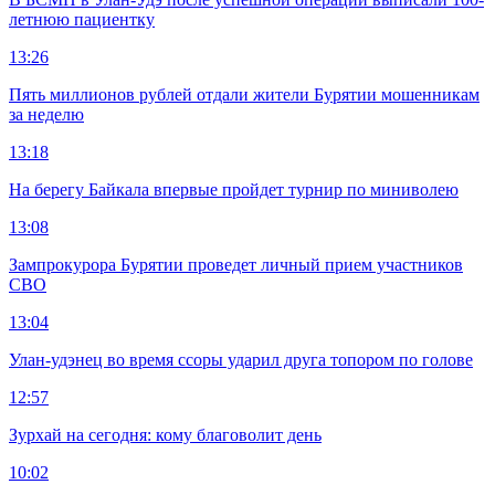
летнюю пациентку
13:26
Пять миллионов рублей отдали жители Бурятии мошенникам
за неделю
13:18
На берегу Байкала впервые пройдет турнир по миниволею
13:08
Зампрокурора Бурятии проведет личный прием участников
СВО
13:04
Улан-удэнец во время ссоры ударил друга топором по голове
12:57
Зурхай на сегодня: кому благоволит день
10:02