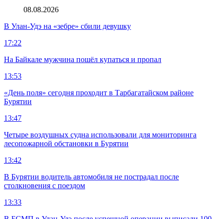
08.08.2026
В Улан-Удэ на «зебре» сбили девушку
17:22
На Байкале мужчина пошёл купаться и пропал
13:53
«День поля» сегодня проходит в Тарбагатайском районе
Бурятии
13:47
Четыре воздушных судна использовали для мониторинга
лесопожарной обстановки в Бурятии
13:42
В Бурятии водитель автомобиля не пострадал после
столкновения с поездом
13:33
В БСМП в Улан-Удэ после успешной операции выписали 100-