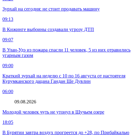
Зурхай на сегодня: не стоит продавать машину
09:13
В Кижинге выбоины создавали угрозу ДТП
09:07
В Улан-Удэ из пожара спасли 11 человек, 5 из них отравились
угарным газом
09:00
Краткий зурхай на неделю с 10 по 16 августа от настоятеля
Курумканского дацана Гандан Ше Дувлин
06:00
09.08.2026
Молодой человек чуть не утонул в Щучьем озере
18:05
В Бурятии завтра воздух прогреется до +28, по Прибайкалью