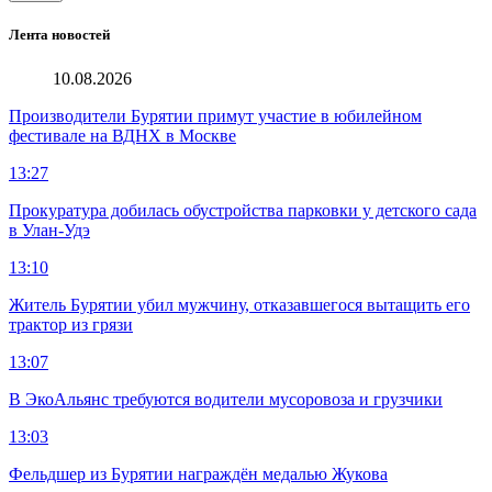
Лента новостей
10.08.2026
Производители Бурятии примут участие в юбилейном
фестивале на ВДНХ в Москве
13:27
Прокуратура добилась обустройства парковки у детского сада
в Улан-Удэ
13:10
Житель Бурятии убил мужчину, отказавшегося вытащить его
трактор из грязи
13:07
В ЭкоАльянс требуются водители мусоровоза и грузчики
13:03
Фельдшер из Бурятии награждён медалью Жукова