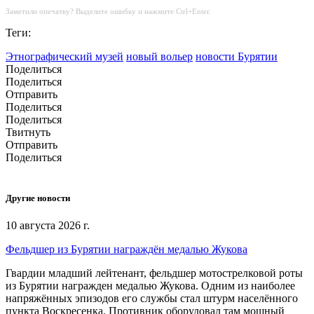
Заметили опечатку? Выделите ошибку и нажмите Ctrl+Enter.
Теги:
Этнографический музей
новый вольер
новости Бурятии
Поделиться
Поделиться
Отправить
Поделиться
Поделиться
Твитнуть
Отправить
Поделиться
Другие новости
10 августа 2026 г.
Фельдшер из Бурятии награждён медалью Жукова
Гвардии младший лейтенант, фельдшер мотострелковой роты
из Бурятии награжден медалью Жукова. Одним из наиболее
напряжённых эпизодов его службы стал штурм населённого
пункта Воскресенка. Противник оборудовал там мощный