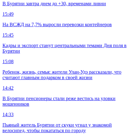
В Бурятии завтра днем до +30, временами ливни
15:49
На ВСЖД на 7,7% выросли перевозки контейнеров
15:45
Кадры и экспорт станут центральными темами Дня поля в
Бурятии
15:08
Ребенок, жизнь, семья: жители Улан-Удэ рассказали, что
считают главным подарком в своей жизни
14:42
В Бурятии пенсионеры стали реже вестись на уловки
мошенников
14:33
Пьяный житель Бурятии от скуки угнал у знакомой
велосипед, чтобы покататься по городу