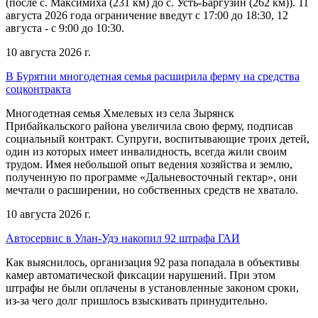
(после с. Максимиха (231 км) до с. Усть-Баргузин (262 км)). 11
августа 2026 года ограничение введут с 17:00 до 18:30, 12
августа - с 9:00 до 10:30.
10 августа 2026 г.
В Бурятии многодетная семья расширила ферму на средства
соцконтракта
Многодетная семья Хмелевых из села Зырянск
Прибайкальского района увеличила свою ферму, подписав
социальный контракт. Супруги, воспитывающие троих детей,
один из которых имеет инвалидность, всегда жили своим
трудом. Имея небольшой опыт ведения хозяйства и землю,
полученную по программе «Дальневосточный гектар», они
мечтали о расширении, но собственных средств не хватало.
10 августа 2026 г.
Автосервис в Улан-Удэ накопил 92 штрафа ГАИ
Как выяснилось, организация 92 раза попадала в объективы
камер автоматической фиксации нарушений. При этом
штрафы не были оплачены в установленные законом сроки,
из-за чего долг пришлось взыскивать принудительно.