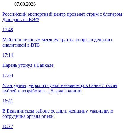
07.08.2026
Российский экспортный центр проведет стрим с блогером
Даньдань на ВЭФ
17:48
Май стал пиковым месяцем трат на спорт, поделились
аналитикой в ВТБ
17:14
Парень утонул в Байкале
17:03
Улан-удэнец украл из сумки незнакомца в банке 7 тысяч
рублей и «заработал» 2,5 года колонии
16:41
В Еравнинском районе осудили женщину, ударившую
сотрудника органа опеки
16:27