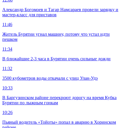
Александр Богомоев и Тагар Намсараев провели зарядку и
мастер-класс для приставов
11:46
Житель Бурятии угнал машину, потому что устал идти
пешком
11:34
В ближайшие 2-3 часа в Бурятии очень сильные дожди
11:32
3500 кубометров воды откачали с улиц Улан-Удэ
10:33
В Баргузинском районе перекроют дорогу на время Кубка
Бурятии по лыжным гонкам
10:26
Пьяный водитель «Тойоты» попал в аварию в Хоринском
районе