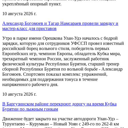
укреплённый опорный пункт.
10 августа 2026 г.
Александр Богомоев и Тагар Намсараев провели зарядку и
мастер-класс для приставов
Утро в парке имени Орешкова Улан-Удэ началось с бодрой
зарядки, которую для сотрудников УФССП провел известный
российский борец вольного стиля, победитель первых
Европейских игр, чемпион Европы, обладатель Кубка мира,
трехкратный чемпион России, заслуженный работник
физической культуры Республики Бурятия, старший тренер
сборной Республики Бурятия по вольной борьбе - Александр
Богомоев. Спортсмен показал комплекс упражнений,
необходимых для поддержания тонуса в течение
напряженного рабочего дня.
10 августа 2026 г.
В Баргузинском районе перекроют дорогу на время Кубка
Бурятии по лыжным гонкам
Движение будет закрыто на участке автодороги Улан-Удэ –
Турунтаево – Курумкан – Новый Уоян с 249-го по 262-й км