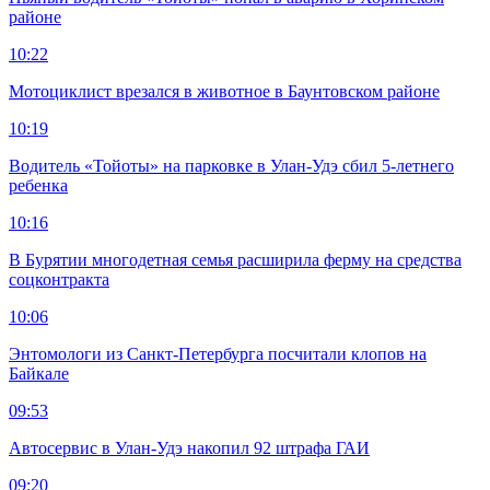
районе
10:22
Мотоциклист врезался в животное в Баунтовском районе
10:19
Водитель «Тойоты» на парковке в Улан-Удэ сбил 5-летнего
ребенка
10:16
В Бурятии многодетная семья расширила ферму на средства
соцконтракта
10:06
Энтомологи из Санкт-Петербурга посчитали клопов на
Байкале
09:53
Автосервис в Улан-Удэ накопил 92 штрафа ГАИ
09:20