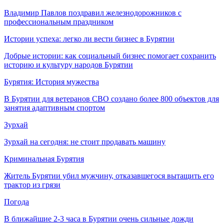
Владимир Павлов поздравил железнодорожников с
профессиональным праздником
Истории успеха: легко ли вести бизнес в Бурятии
Добрые истории: как социальный бизнес помогает сохранить
историю и культуру народов Бурятии
Бурятия: История мужества
В Бурятии для ветеранов СВО создано более 800 объектов для
занятия адаптивным спортом
Зурхай
Зурхай на сегодня: не стоит продавать машину
Криминальная Бурятия
Житель Бурятии убил мужчину, отказавшегося вытащить его
трактор из грязи
Погода
В ближайшие 2-3 часа в Бурятии очень сильные дожди