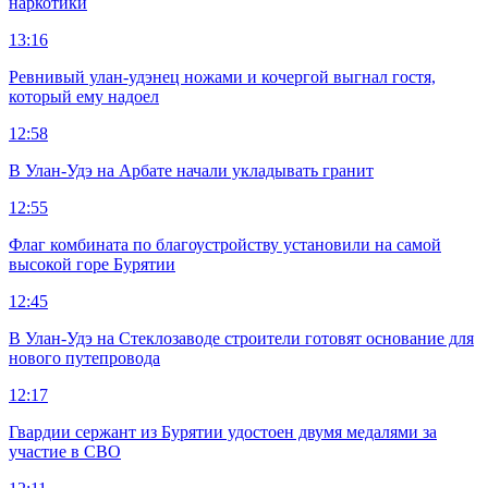
наркотики
13:16
Ревнивый улан-удэнец ножами и кочергой выгнал гостя,
который ему надоел
12:58
В Улан-Удэ на Арбате начали укладывать гранит
12:55
Флаг комбината по благоустройству установили на самой
высокой горе Бурятии
12:45
В Улан-Удэ на Стеклозаводе строители готовят основание для
нового путепровода
12:17
Гвардии сержант из Бурятии удостоен двумя медалями за
участие в СВО