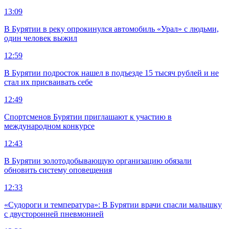
13:09
В Бурятии в реку опрокинулся автомобиль «Урал» с людьми,
один человек выжил
12:59
В Бурятии подросток нашел в подъезде 15 тысяч рублей и не
стал их присваивать себе
12:49
Спортсменов Бурятии приглашают к участию в
международном конкурсе
12:43
В Бурятии золотодобывающую организацию обязали
обновить систему оповещения
12:33
«Судороги и температура»: В Бурятии врачи спасли малышку
с двусторонней пневмонией