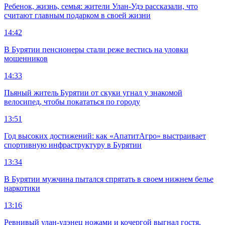
Ребенок, жизнь, семья: жители Улан-Удэ рассказали, что
считают главным подарком в своей жизни
14:42
В Бурятии пенсионеры стали реже вестись на уловки
мошенников
14:33
Пьяный житель Бурятии от скуки угнал у знакомой
велосипед, чтобы покататься по городу
13:51
Год высоких достижений: как «АпатитАгро» выстраивает
спортивную инфраструктуру в Бурятии
13:34
В Бурятии мужчина пытался спрятать в своем нижнем белье
наркотики
13:16
Ревнивый улан-удэнец ножами и кочергой выгнал гостя,