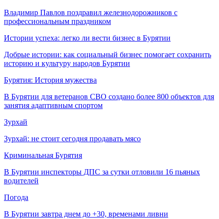
Владимир Павлов поздравил железнодорожников с
профессиональным праздником
Истории успеха: легко ли вести бизнес в Бурятии
Добрые истории: как социальный бизнес помогает сохранить
историю и культуру народов Бурятии
Бурятия: История мужества
В Бурятии для ветеранов СВО создано более 800 объектов для
занятия адаптивным спортом
Зурхай
Зурхай: не стоит сегодня продавать мясо
Криминальная Бурятия
В Бурятии инспекторы ДПС за сутки отловили 16 пьяных
водителей
Погода
В Бурятии завтра днем до +30, временами ливни