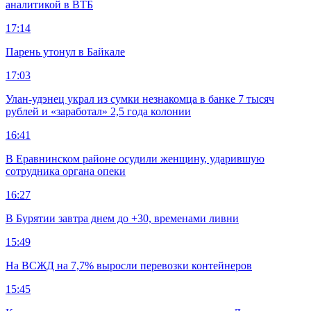
аналитикой в ВТБ
17:14
Парень утонул в Байкале
17:03
Улан-удэнец украл из сумки незнакомца в банке 7 тысяч
рублей и «заработал» 2,5 года колонии
16:41
В Еравнинском районе осудили женщину, ударившую
сотрудника органа опеки
16:27
В Бурятии завтра днем до +30, временами ливни
15:49
На ВСЖД на 7,7% выросли перевозки контейнеров
15:45