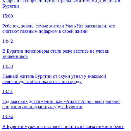
Кадры и экспорт станут центральными темами Дня поля в
Бурятии
15:08
Ребенок, жизнь, семья: жители Улан-Удэ рассказали, что
считают главным подарком в своей жизни
14:42
В Бурятии пенсионеры стали реже вестись на уловки
мошенников
14:33
Пьяный житель Бурятии от скуки угнал у знакомой
велосипед, чтобы покататься по городу
13:51
Год высоких достижений: как «АпатитАгро» выстраивает
спортивную инфраструктуру в Бурятии
13:34
В Бурятии мужчина пытался спрятать в своем нижнем белье