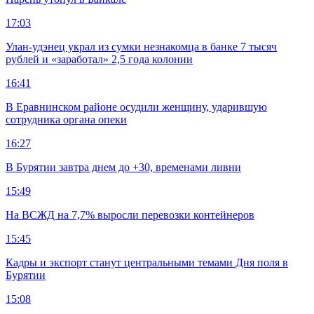
17:03
Улан-удэнец украл из сумки незнакомца в банке 7 тысяч
рублей и «заработал» 2,5 года колонии
16:41
В Еравнинском районе осудили женщину, ударившую
сотрудника органа опеки
16:27
В Бурятии завтра днем до +30, временами ливни
15:49
На ВСЖД на 7,7% выросли перевозки контейнеров
15:45
Кадры и экспорт станут центральными темами Дня поля в
Бурятии
15:08