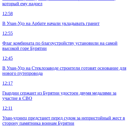
который ему надоел
12:58
В Улан-Удэ на Арбате начали укладывать гранит
12:55
Флаг комбината по благоустройству установили на самой
высокой горе Бурятии
12:45
В Улан-Удэ на Стеклозаводе строители готовят основание для
нового путепровода
12:17
Гвардии сержант из Бурятии удостоен двумя медалями за
участие в СВО
12:11
Улан-удэнец предстанет перед судом за непристойный жест в
сторону памятника воинам Бурятии