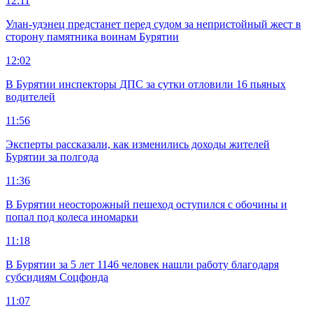
12:11
Улан-удэнец предстанет перед судом за непристойный жест в
сторону памятника воинам Бурятии
12:02
В Бурятии инспекторы ДПС за сутки отловили 16 пьяных
водителей
11:56
Эксперты рассказали, как изменились доходы жителей
Бурятии за полгода
11:36
В Бурятии неосторожный пешеход оступился с обочины и
попал под колеса иномарки
11:18
В Бурятии за 5 лет 1146 человек нашли работу благодаря
субсидиям Соцфонда
11:07