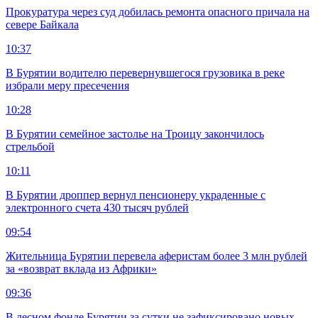
Прокуратура через суд добилась ремонта опасного причала на
севере Байкала
10:37
В Бурятии водителю перевернувшегося грузовика в реке
избрали меру пресечения
10:28
В Бурятии семейное застолье на Троицу закончилось
стрельбой
10:11
В Бурятии дроппер вернул пенсионеру украденные с
электронного счета 430 тысяч рублей
09:54
Жительница Бурятии перевела аферистам более 3 млн рублей
за «возврат вклада из Африки»
09:36
В лесном фонде Бурятии за сутки не зафиксировано новых