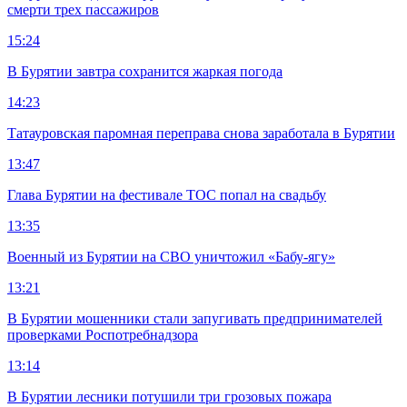
смерти трех пассажиров
15:24
В Бурятии завтра сохранится жаркая погода
14:23
Татауровская паромная переправа снова заработала в Бурятии
13:47
Глава Бурятии на фестивале ТОС попал на свадьбу
13:35
Военный из Бурятии на СВО уничтожил «Бабу-ягу»
13:21
В Бурятии мошенники стали запугивать предпринимателей
проверками Роспотребнадзора
13:14
В Бурятии лесники потушили три грозовых пожара