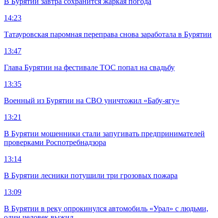
В Бурятии завтра сохранится жаркая погода
14:23
Татауровская паромная переправа снова заработала в Бурятии
13:47
Глава Бурятии на фестивале ТОС попал на свадьбу
13:35
Военный из Бурятии на СВО уничтожил «Бабу-ягу»
13:21
В Бурятии мошенники стали запугивать предпринимателей
проверками Роспотребнадзора
13:14
В Бурятии лесники потушили три грозовых пожара
13:09
В Бурятии в реку опрокинулся автомобиль «Урал» с людьми,
один человек выжил