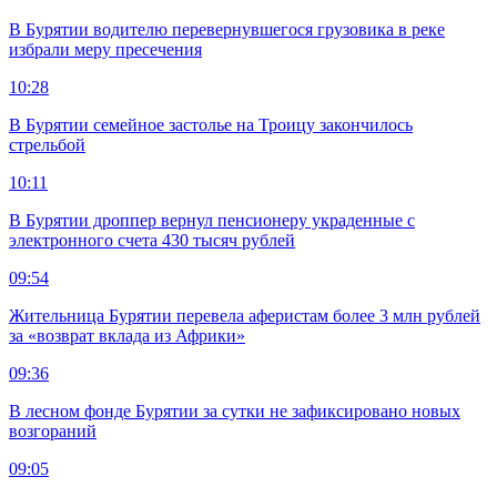
В Бурятии водителю перевернувшегося грузовика в реке
избрали меру пресечения
10:28
В Бурятии семейное застолье на Троицу закончилось
стрельбой
10:11
В Бурятии дроппер вернул пенсионеру украденные с
электронного счета 430 тысяч рублей
09:54
Жительница Бурятии перевела аферистам более 3 млн рублей
за «возврат вклада из Африки»
09:36
В лесном фонде Бурятии за сутки не зафиксировано новых
возгораний
09:05