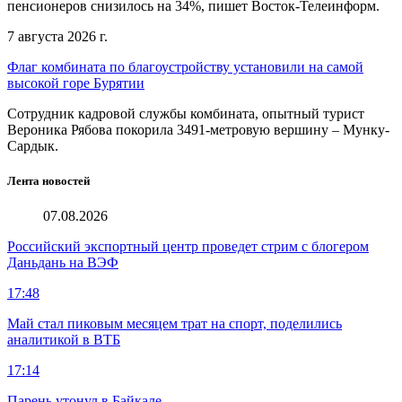
пенсионеров снизилось на 34%, пишет Восток-Телеинформ.
7 августа 2026 г.
Флаг комбината по благоустройству установили на самой
высокой горе Бурятии
Сотрудник кадровой службы комбината, опытный турист
Вероника Рябова покорила 3491-метровую вершину – Мунку-
Сардык.
Лента новостей
07.08.2026
Российский экспортный центр проведет стрим с блогером
Даньдань на ВЭФ
17:48
Май стал пиковым месяцем трат на спорт, поделились
аналитикой в ВТБ
17:14
Парень утонул в Байкале