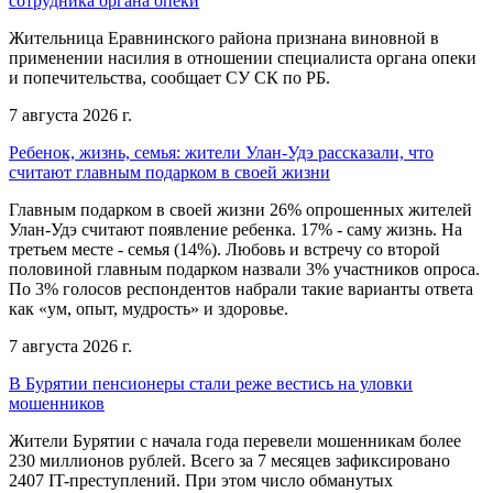
сотрудника органа опеки
Жительница Еравнинского района признана виновной в
применении насилия в отношении специалиста органа опеки
и попечительства, сообщает СУ СК по РБ.
7 августа 2026 г.
Ребенок, жизнь, семья: жители Улан-Удэ рассказали, что
считают главным подарком в своей жизни
Главным подарком в своей жизни 26% опрошенных жителей
Улан-Удэ считают появление ребенка. 17% - саму жизнь. На
третьем месте - семья (14%). Любовь и встречу со второй
половиной главным подарком назвали 3% участников опроса.
По 3% голосов респондентов набрали такие варианты ответа
как «ум, опыт, мудрость» и здоровье.
7 августа 2026 г.
В Бурятии пенсионеры стали реже вестись на уловки
мошенников
Жители Бурятии с начала года перевели мошенникам более
230 миллионов рублей. Всего за 7 месяцев зафиксировано
2407 IT-преступлений. При этом число обманутых