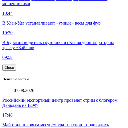
мошенниками
10:44
В Улан-Удэ устанавливают «умные» весы для фур
10:20
В Бурятии водитель грузовика из Китая уронил ротор на
трассу «Байкал»
09:58
Close
Лента новостей
07.08.2026
Российский экспортный центр проведет стрим с блогером
Даньдань на ВЭФ
17:48
Май стал пиковым месяцем трат на спорт, поделились