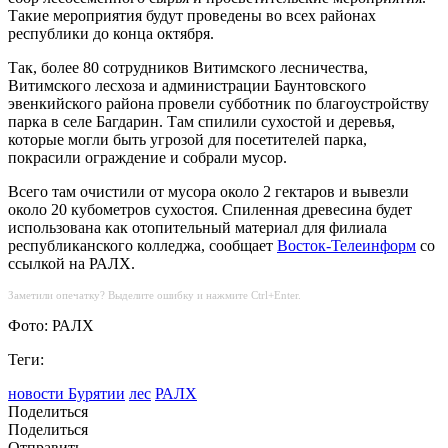
Такие мероприятия будут проведены во всех районах
республики до конца октября.
Так, более 80 сотрудников Витимского лесничества,
Витимского лесхоза и администрации Баунтовского
эвенкийского района провели субботник по благоустройству
парка в селе Багдарин. Там спилили сухостой и деревья,
которые могли быть угрозой для посетителей парка,
покрасили ограждение и собрали мусор.
Всего там очистили от мусора около 2 гектаров и вывезли
около 20 кубометров сухостоя. Спиленная древесина будет
использована как отопительный материал для филиала
республиканского колледжа, сообщает
Восток-Телеинформ
со
ссылкой на РАЛХ.
Заметили опечатку? Выделите ошибку и нажмите Ctrl+Enter.
Фото: РАЛХ
Теги:
новости Бурятии
лес
РАЛХ
Поделиться
Поделиться
Отправить