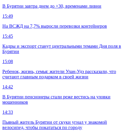
В Бурятии завтра днем до +30, временами ливни
15:49
На ВСЖД на 7,7% выросли перевозки контейнеров
15:45
Кадры и экспорт станут центральными темами Дня поля в
Бурятии
15:08
Ребенок, жизнь, семья: жители Улан-Удэ рассказали, что
считают главным подарком в своей жизни
14:42
В Бурятии пенсионеры стали реже вестись на уловки
мошенников
14:33
Пьяный житель Бурятии от скуки угнал у знакомой
велосипед, чтобы покататься по городу