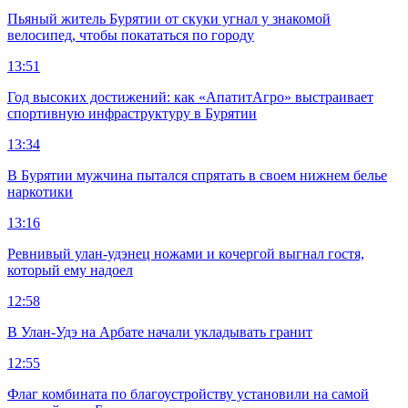
Пьяный житель Бурятии от скуки угнал у знакомой
велосипед, чтобы покататься по городу
13:51
Год высоких достижений: как «АпатитАгро» выстраивает
спортивную инфраструктуру в Бурятии
13:34
В Бурятии мужчина пытался спрятать в своем нижнем белье
наркотики
13:16
Ревнивый улан-удэнец ножами и кочергой выгнал гостя,
который ему надоел
12:58
В Улан-Удэ на Арбате начали укладывать гранит
12:55
Флаг комбината по благоустройству установили на самой