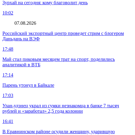
Зурхай на сегодня: кому благоволит день
10:02
07.08.2026
Российский экспортный центр проведет стрим с блогером
Даньдань на ВЭФ
17:48
Май стал пиковым месяцем трат на спорт, поделились
аналитикой в ВТБ
17:14
Парень утонул в Байкале
17:03
Улан-удэнец украл из сумки незнакомца в банке 7 тысяч
рублей и «заработал» 2,5 года колонии
16:41
В Еравнинском районе осудили женщину, ударившую