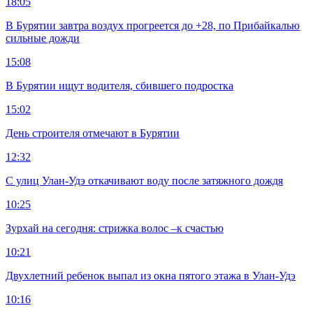
18:05
В Бурятии завтра воздух прогреется до +28, по Прибайкалью
сильные дожди
15:08
В Бурятии ищут водителя, сбившего подростка
15:02
День строителя отмечают в Бурятии
12:32
С улиц Улан-Удэ откачивают воду после затяжного дождя
10:25
Зурхай на сегодня: стрижка волос –к счастью
10:21
Двухлетний ребенок выпал из окна пятого этажа в Улан-Удэ
10:16