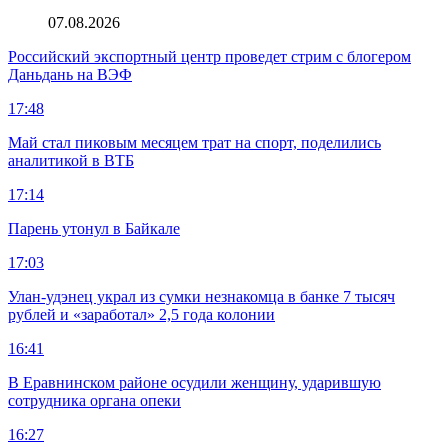
07.08.2026
Российский экспортный центр проведет стрим с блогером
Даньдань на ВЭФ
17:48
Май стал пиковым месяцем трат на спорт, поделились
аналитикой в ВТБ
17:14
Парень утонул в Байкале
17:03
Улан-удэнец украл из сумки незнакомца в банке 7 тысяч
рублей и «заработал» 2,5 года колонии
16:41
В Еравнинском районе осудили женщину, ударившую
сотрудника органа опеки
16:27