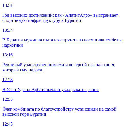
13:51
Год высоких достижений: как «АпатитАгро» выстраивает
спортивную инфраструктуру в Бурятии
13:34
В Бурятии мужчина пытался спрятать в своем нижнем белье
наркотики
13:16
Ревнивый улан-удэнец ножами и кочергой выгнал гостя,
который ему надоел
12:58
В Улан-Удэ на Арбате начали укладывать гранит
12:55
Флаг комбината по благоустройству установили на самой
высокой горе Бурятии
12:45