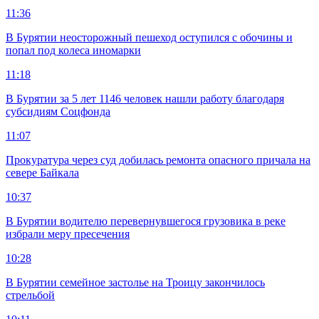
11:36
В Бурятии неосторожный пешеход оступился с обочины и
попал под колеса иномарки
11:18
В Бурятии за 5 лет 1146 человек нашли работу благодаря
субсидиям Соцфонда
11:07
Прокуратура через суд добилась ремонта опасного причала на
севере Байкала
10:37
В Бурятии водителю перевернувшегося грузовика в реке
избрали меру пресечения
10:28
В Бурятии семейное застолье на Троицу закончилось
стрельбой