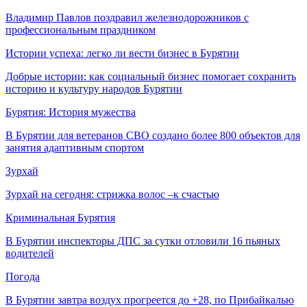
Владимир Павлов поздравил железнодорожников с
профессиональным праздником
Истории успеха: легко ли вести бизнес в Бурятии
Добрые истории: как социальный бизнес помогает сохранить
историю и культуру народов Бурятии
Бурятия: История мужества
В Бурятии для ветеранов СВО создано более 800 объектов для
занятия адаптивным спортом
Зурхай
Зурхай на сегодня: стрижка волос –к счастью
Криминальная Бурятия
В Бурятии инспекторы ДПС за сутки отловили 16 пьяных
водителей
Погода
В Бурятии завтра воздух прогреется до +28, по Прибайкалью