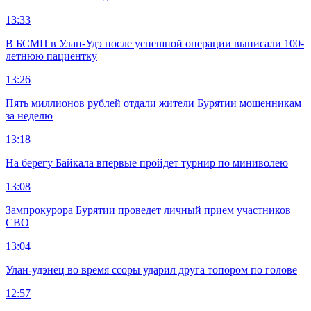
13:33
В БСМП в Улан-Удэ после успешной операции выписали 100-
летнюю пациентку
13:26
Пять миллионов рублей отдали жители Бурятии мошенникам
за неделю
13:18
На берегу Байкала впервые пройдет турнир по миниволею
13:08
Зампрокурора Бурятии проведет личный прием участников
СВО
13:04
Улан-удэнец во время ссоры ударил друга топором по голове
12:57