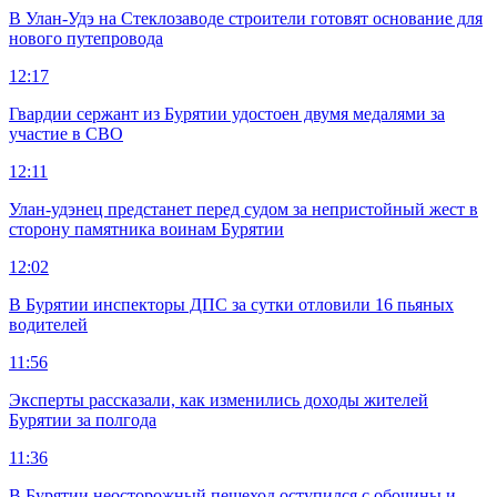
В Улан-Удэ на Стеклозаводе строители готовят основание для
нового путепровода
12:17
Гвардии сержант из Бурятии удостоен двумя медалями за
участие в СВО
12:11
Улан-удэнец предстанет перед судом за непристойный жест в
сторону памятника воинам Бурятии
12:02
В Бурятии инспекторы ДПС за сутки отловили 16 пьяных
водителей
11:56
Эксперты рассказали, как изменились доходы жителей
Бурятии за полгода
11:36
В Бурятии неосторожный пешеход оступился с обочины и