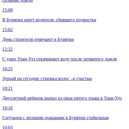
сильные дожди
15:08
В Бурятии ищут водителя, сбившего подростка
15:02
День строителя отмечают в Бурятии
12:32
С улиц Улан-Удэ откачивают воду после затяжного дождя
10:25
Зурхай на сегодня: стрижка волос –к счастью
10:21
Двухлетний ребенок выпал из окна пятого этажа в Улан-Удэ
10:16
Ситуация с лесными пожарами в Бурятии стабильная
10:03