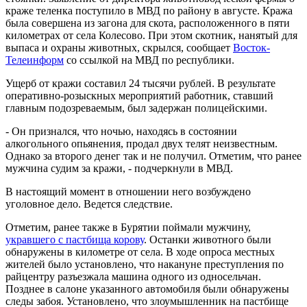
краже теленка поступило в МВД по району в августе. Кража
была совершена из загона для скота, расположенного в пяти
километрах от села Колесово. При этом скотник, нанятый для
выпаса и охраны животных, скрылся, сообщает
Восток-
Телеинформ
со ссылкой на МВД по республики.
Ущерб от кражи составил 24 тысячи рублей. В результате
оперативно-розыскных мероприятий работник, ставший
главным подозреваемым, был задержан полицейскими.
- Он признался, что ночью, находясь в состоянии
алкогольного опьянения, продал двух телят неизвестным.
Однако за второго денег так и не получил. Отметим, что ранее
мужчина судим за кражи, - подчеркнули в МВД.
В настоящий момент в отношении него возбуждено
уголовное дело. Ведется следствие.
Отметим, ранее также в Бурятии поймали мужчину,
укравшего с пастбища корову
. Останки животного были
обнаружены в километре от села. В ходе опроса местных
жителей было установлено, что накануне преступления по
райцентру разъезжала машина одного из односельчан.
Позднее в салоне указанного автомобиля были обнаружены
следы забоя. Установлено, что злоумышленник на пастбище