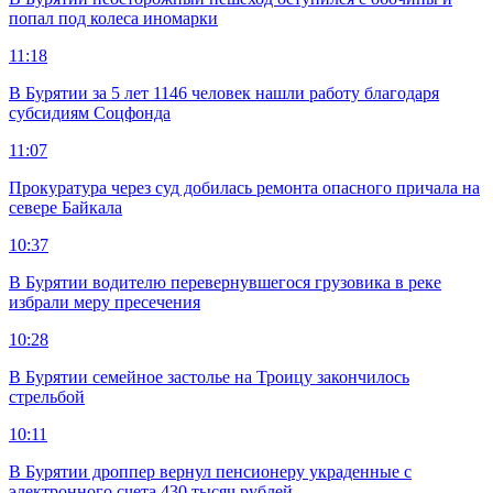
попал под колеса иномарки
11:18
В Бурятии за 5 лет 1146 человек нашли работу благодаря
субсидиям Соцфонда
11:07
Прокуратура через суд добилась ремонта опасного причала на
севере Байкала
10:37
В Бурятии водителю перевернувшегося грузовика в реке
избрали меру пресечения
10:28
В Бурятии семейное застолье на Троицу закончилось
стрельбой
10:11
В Бурятии дроппер вернул пенсионеру украденные с
электронного счета 430 тысяч рублей