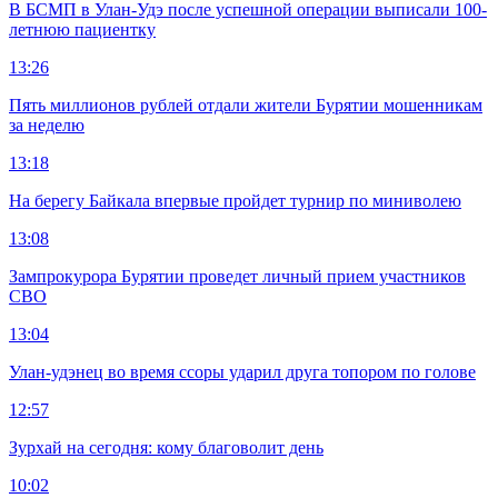
В БСМП в Улан-Удэ после успешной операции выписали 100-
летнюю пациентку
13:26
Пять миллионов рублей отдали жители Бурятии мошенникам
за неделю
13:18
На берегу Байкала впервые пройдет турнир по миниволею
13:08
Зампрокурора Бурятии проведет личный прием участников
СВО
13:04
Улан-удэнец во время ссоры ударил друга топором по голове
12:57
Зурхай на сегодня: кому благоволит день
10:02