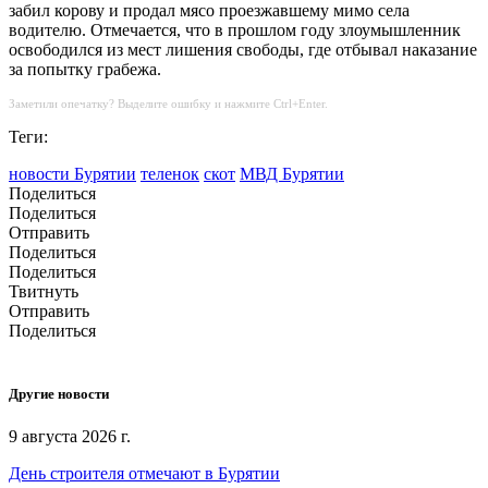
забил корову и продал мясо проезжавшему мимо села
водителю. Отмечается, что в прошлом году злоумышленник
освободился из мест лишения свободы, где отбывал наказание
за попытку грабежа.
Заметили опечатку? Выделите ошибку и нажмите Ctrl+Enter.
Теги:
новости Бурятии
теленок
скот
МВД Бурятии
Поделиться
Поделиться
Отправить
Поделиться
Поделиться
Твитнуть
Отправить
Поделиться
Другие новости
9 августа 2026 г.
День строителя отмечают в Бурятии