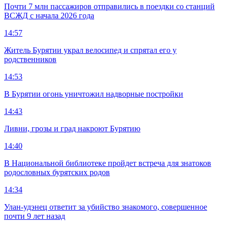
Почти 7 млн пассажиров отправились в поездки со станций
ВСЖД с начала 2026 года
14:57
Житель Бурятии украл велосипед и спрятал его у
родственников
14:53
В Бурятии огонь уничтожил надворные постройки
14:43
Ливни, грозы и град накроют Бурятию
14:40
В Национальной библиотеке пройдет встреча для знатоков
родословных бурятских родов
14:34
Улан-удэнец ответит за убийство знакомого, совершенное
почти 9 лет назад