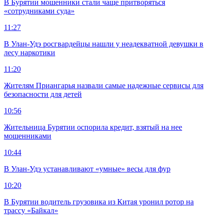
В Бурятии мошенники стали чаще притворяться
«сотрудниками суда»
11:27
В Улан-Удэ росгвардейцы нашли у неадекватной девушки в
лесу наркотики
11:20
Жителям Приангарья назвали самые надежные сервисы для
безопасности для детей
10:56
Жительница Бурятии оспорила кредит, взятый на нее
мошенниками
10:44
В Улан-Удэ устанавливают «умные» весы для фур
10:20
В Бурятии водитель грузовика из Китая уронил ротор на
трассу «Байкал»