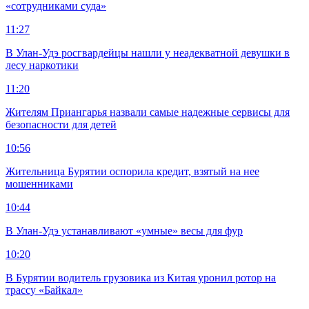
«сотрудниками суда»
11:27
В Улан-Удэ росгвардейцы нашли у неадекватной девушки в
лесу наркотики
11:20
Жителям Приангарья назвали самые надежные сервисы для
безопасности для детей
10:56
Жительница Бурятии оспорила кредит, взятый на нее
мошенниками
10:44
В Улан-Удэ устанавливают «умные» весы для фур
10:20
В Бурятии водитель грузовика из Китая уронил ротор на
трассу «Байкал»