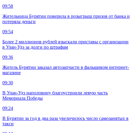
09:58
Жительница Бурятии поверила в розыгрыш призов от банка и
потеряла деньги
09:54
Более 2 миллионов рублей взыскали приставы с организации
в Улан-Удэ за долги по штрафам
09:36
Житель Бурятии заказал автозапчасти в фальшивом интернет-
магазине
09:30
В Улан-Удэ наполовину благоустроили левую часть
Мемориала Победы
09:24
В Бурятии за год в два раза увеличилось число самозанятых в
такси