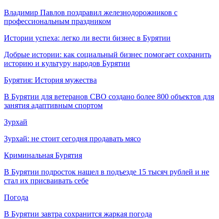
Владимир Павлов поздравил железнодорожников с
профессиональным праздником
Истории успеха: легко ли вести бизнес в Бурятии
Добрые истории: как социальный бизнес помогает сохранить
историю и культуру народов Бурятии
Бурятия: История мужества
В Бурятии для ветеранов СВО создано более 800 объектов для
занятия адаптивным спортом
Зурхай
Зурхай: не стоит сегодня продавать мясо
Криминальная Бурятия
В Бурятии подросток нашел в подъезде 15 тысяч рублей и не
стал их присваивать себе
Погода
В Бурятии завтра сохранится жаркая погода