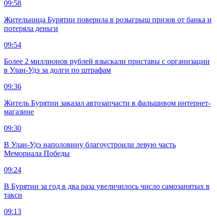
09:58
Жительница Бурятии поверила в розыгрыш призов от банка и
потеряла деньги
09:54
Более 2 миллионов рублей взыскали приставы с организации
в Улан-Удэ за долги по штрафам
09:36
Житель Бурятии заказал автозапчасти в фальшивом интернет-
магазине
09:30
В Улан-Удэ наполовину благоустроили левую часть
Мемориала Победы
09:24
В Бурятии за год в два раза увеличилось число самозанятых в
такси
09:13