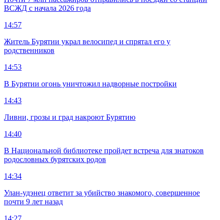
ВСЖД с начала 2026 года
14:57
Житель Бурятии украл велосипед и спрятал его у
родственников
14:53
В Бурятии огонь уничтожил надворные постройки
14:43
Ливни, грозы и град накроют Бурятию
14:40
В Национальной библиотеке пройдет встреча для знатоков
родословных бурятских родов
14:34
Улан-удэнец ответит за убийство знакомого, совершенное
почти 9 лет назад
14:27