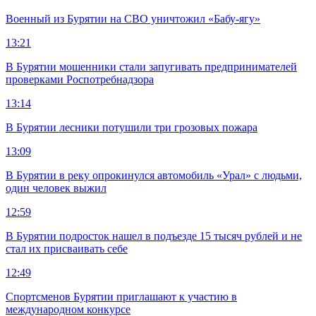
Военный из Бурятии на СВО уничтожил «Бабу-ягу»
13:21
В Бурятии мошенники стали запугивать предпринимателей
проверками Роспотребнадзора
13:14
В Бурятии лесники потушили три грозовых пожара
13:09
В Бурятии в реку опрокинулся автомобиль «Урал» с людьми,
один человек выжил
12:59
В Бурятии подросток нашел в подъезде 15 тысяч рублей и не
стал их присваивать себе
12:49
Спортсменов Бурятии приглашают к участию в
международном конкурсе