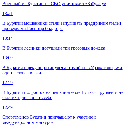
Военный из Бурятии на СВО уничтожил «Бабу-ягу»
13:21
В Бурятии мошенники стали запугивать предпринимателей
проверками Роспотребнадзора
13:14
В Бурятии лесники потушили три грозовых пожара
13:09
В Бурятии в реку опрокинулся автомобиль «Урал» с людьми,
один человек выжил
12:59
В Бурятии подросток нашел в подъезде 15 тысяч рублей и не
стал их присваивать себе
12:49
Спортсменов Бурятии приглашают к участию в
международном конкурсе