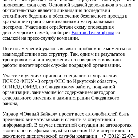
произошел сход селя. Основной задачей дорожников в таких
обстоятельствах является ликвидация последствий
стихийного бедствия и обеспечение безопасного проезда в
кратчайшие сроки с минимальными материальными
потерями. Участники отработали схему оповещения
диспетчерских служб, сообщает
Восток-Телеинформ
со
ссылкой на пресс-службу компании.
По итогам учений удалось выявить проблемные моменты во
взаимодействии всех структур. Так, одним из результатов
тренировки стали предложения по совершенствованию
работы диспетчерской службы подрядной организации.
Участие в учениях приняли специалисты управления,
ПСЧ-52 ФГКУ «3 отряд ФПС по Иркутской области»,
ОГИБДД ОМВД по Слюдянскому району, подрядной
организации, занимающейся содержанием автодорог
федерального значения и администрации Слюдянского
района,
Упрдор «Южный Байкал» просит всех автолюбителей быть
предельно внимательными и следить за оперативной
информацией. В случае нештатной ситуации на автодорогах
звонить по телефонам службы спасения 112 и оперативного
дежурного диспетчерской службы компании: +7 (3012) 22-07-