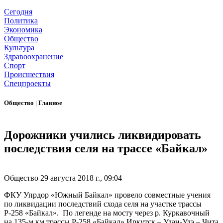
Сегодня
Политика
Экономика
Общество
Культура
Здравоохранение
Спорт
Происшествия
Спецпроекты
Общество
|
Главное
Дорожники учились ликвидировать
последствия селя на трассе «Байкал»
Общество
29 августа 2018 г., 09:04
ФКУ Упрдор «Южный Байкал» провело совместные учения
по ликвидации последствий схода селя на участке трассы
Р-258 «Байкал». По легенде на мосту через р. Куркавочный
на 135-м км трассы Р-258 «Байкал» Иркутск – Улан-Удэ – Чита