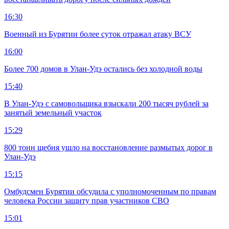
16:30
Военный из Бурятии более суток отражал атаку ВСУ
16:00
Более 700 домов в Улан-Удэ остались без холодной воды
15:40
В Улан-Удэ с самовольщика взыскали 200 тысяч рублей за
занятый земельный участок
15:29
800 тонн щебня ушло на восстановление размытых дорог в
Улан-Удэ
15:15
Омбудсмен Бурятии обсудила с уполномоченным по правам
человека России защиту прав участников СВО
15:01