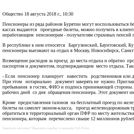
Общество
18 августа 2018 г., 10:30
Пенсионеры из ряда районов Бурятии могут воспользоваться 
кассах выдаются проездные билеты, можно получить в клиент
неработающим пенсионерам - получателям страховых пенсий п
В республике к ним относятся Баргузинский, Баунтовский, Ку
пенсионеры выезжают на отдых в Москву, Новосибирск, Санкт-
Возмещение расходов за проезд до места отдыха и обратно пр
паспортом и документом, подтверждающим место отдыха. Таки
- Если пенсионер планирует навестить родственников или д
При этом нотариально документ заверять не нужно. Приглаше
пребывания в гостях, ФИО и подпись принимающей стороны.
рабочих дней со дня обращения пенсионера. Этот документ им
Кроме предоставления талонов на бесплатный проезд по жел
билеты на самолет эконом-класса, проезд железнодорожным тр
обратиться в территориальный орган ПФР по месту жительств
пенсионера, которым перечислено свыше 12 миллионов рубле
Заметили опечатку? Выделите ошибку и нажмите Ctrl+Enter.