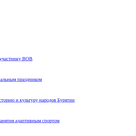
» участнику ВОВ
нальным праздником
сторию и культуру народов Бурятии
 занятия адаптивным спортом