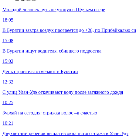
Молодой человек чуть не утонул в Щучьем озере
18:05
В Бурятии завтра воздух прогреется до +28, по Прибайкалью 
15:08
В Бурятии ищут водителя, сбившего подростка
15:02
День строителя отмечают в Бурятии
12:32
С улиц Улан-Удэ откачивают воду после затяжного дождя
10:25
Зурхай на сегодня: стрижка волос –к счастью
10:21
Двухлетний ребенок выпал из окна пятого этажа в Улан-Удэ