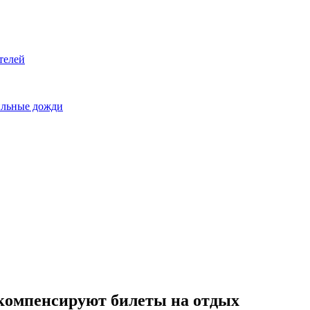
телей
сильные дожди
 компенсируют билеты на отдых