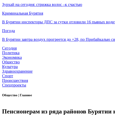
Зурхай на сегодня: стрижка волос –к счастью
Криминальная Бурятия
В Бурятии инспекторы ДПС за сутки отловили 16 пьяных води
Погода
В Бурятии завтра воздух прогреется до +28, по Прибайкалью 
Сегодня
Политика
Экономика
Общество
Культура
Здравоохранение
Спорт
Происшествия
Спецпроекты
Общество
|
Главное
Пенсионерам из ряда районов Бурятии