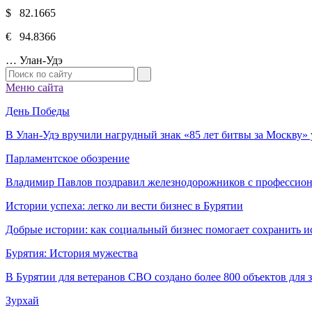
$ 82.1665
€ 94.8366
…
Улан-Удэ
Меню сайта
День Победы
В Улан-Удэ вручили нагрудный знак «85 лет битвы за Москву
Парламентское обозрение
Владимир Павлов поздравил железнодорожников с профессио
Истории успеха: легко ли вести бизнес в Бурятии
Добрые истории: как социальный бизнес помогает сохранить и
Бурятия: История мужества
В Бурятии для ветеранов СВО создано более 800 объектов для
Зурхай