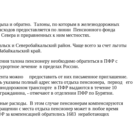
тдыха и обратно. Талоны, по которым в железнодорожных
асходов предоставляется по линии Пенсионного фонда
Севера и приравненных к ним местностях.
льск и Северобайкальский район. Чаще всего за счет льготы
Забайкальский край.
ения талона пенсионеру необходимо обратиться в ПФР с
урортное лечение в пределах России.
мента можно предоставить от них письменное приглашение.
ь указаны полный адрес места отдыха пенсионера, период его
знодорожном транспорте в ПФР выдаются в течение 10
 гражданина, - отмечают в отделении ПФР по Бурятии.
нные расходы. В этом случае пенсионерам компенсируются
ращении с места отдыха пенсионер может в любое время
ПФР за компенсацией обратились 1683 неработающих