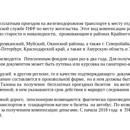
бесплатным проездом на железнодорожном транспорте к месту о
ской службе ПФР по месту жительства. Этот вид компенсации р
о старости и инвалидности, проживающим в районах Крайнего 
румканский, Муйский, Окинский районы, а также г. Северобайка
Петербург, Краснодарский край, а также в Амурскую область и 
оизводится Пенсионным фондом один раз в два года. Для получ
м документом может быть путевка или курсовка на санаторно-к
рузей в другом регионе, то в качестве подтверждающего доку
ние составляется в произвольной форме, но в нем должны быт
 Талоны на получение бесплатных проездных билетов на желе
енной, в нем указываются срок действия и маршрут следования
езной дороге, пенсионерам возмещаются фактически произведе
анспортом в плацкартном вагоне и билеты на автобус. По возв
а за получением компенсации деньгами. С начала 2018 года в 
й.