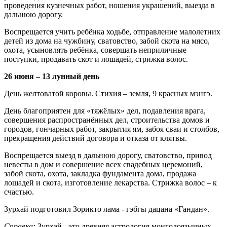
проведения кузнечных работ, ношения украшений, выезда в
дальнюю дорогу.
Воспрещается учить ребёнка ходьбе, от­правление малолетних
детей из дома на чуж­бину, сватовство, забой скота на мясо,
охота, усыновлять ребёнка, совершать неприличные
поступки, продавать скот и лошадей, стрижка волос.
26 июня – 13 лунный день
День желтоватой коровы. Стихия – земля, 9 красных мэнгэ.
День благоприятен для «тяжёлых» дел, по­давления врага,
совершения распространённых дел, строительства домов и
городов, гончарных работ, закрытия ям, забоя сваи и столбов,
пре­кращения действий договора и отказа от клят­вы.
Воспрещается выезд в дальнюю дорогу, сва­товство, привод
невесты в дом и совершение всех свадебных церемоний,
забой скота, охота, закладка фундамента дома, продажа
лошадей и скота, изготовление лекарства. Стрижка во­лос – к
счастью.
Зурхай подготовил Зорикто лама - гэбгы дацана «Гандан».
Справка:
Зурхай - это древняя астрология монголоязычных