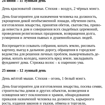
24 июня – 11 лунный день
День красноватой свиньи. Стихия – воздух, 2 чёрных мэнгэ.
День благоприятен для назначения чело­века на должность,
укрощения дикой необъез­женной лошади, обучения скота,
изготовления лекарства, принятия обетов, сватовства, приво­
да невесты в дом и совершения всех свадебных церемоний,
проведения религиозных праздни­ков, возвращения долга,
усмирения и лечения пьяных и душевнобольных людей.
Воспрещается созывать собрания, копать землю, рисовать
картину, выезд в дальнюю дорогу, обращения в городские
ведомства для решения личных проблем, выкорчевывать де­
ревья, копать колодец, наносить вред земле, закладывать
фундамент дома. Стрижка волос – к озарению ума.
25 июня – 12 лунный день
День жёлтой мыши. Стихия – огонь, 1 белый мэнгэ.
День благоприятен для изготовления ле­карства, посева семян,
строительства домов и других объектов, возведения и
освящения мест поклонения и храмов, обнародования
приказов назначений человека на должность, карьерного
роста, издания законов и указов, обмена и тор­говли,