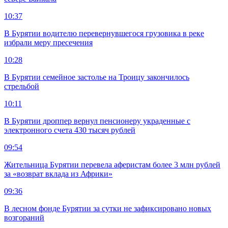
10:37
В Бурятии водителю перевернувшегося грузовика в реке
избрали меру пресечения
10:28
В Бурятии семейное застолье на Троицу закончилось
стрельбой
10:11
В Бурятии дроппер вернул пенсионеру украденные с
электронного счета 430 тысяч рублей
09:54
Жительница Бурятии перевела аферистам более 3 млн рублей
за «возврат вклада из Африки»
09:36
В лесном фонде Бурятии за сутки не зафиксировано новых
возгораний