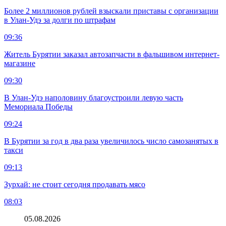
Более 2 миллионов рублей взыскали приставы с организации
в Улан-Удэ за долги по штрафам
09:36
Житель Бурятии заказал автозапчасти в фальшивом интернет-
магазине
09:30
В Улан-Удэ наполовину благоустроили левую часть
Мемориала Победы
09:24
В Бурятии за год в два раза увеличилось число самозанятых в
такси
09:13
Зурхай: не стоит сегодня продавать мясо
08:03
05.08.2026