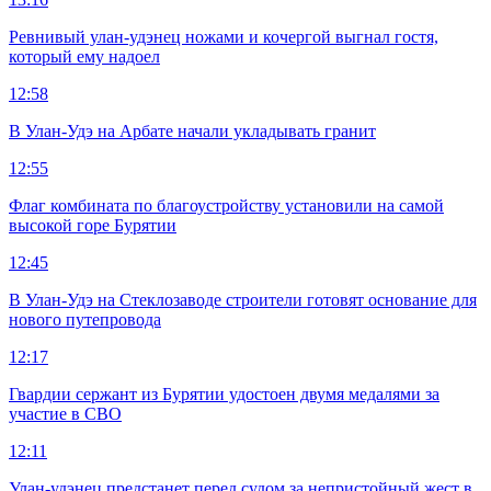
Ревнивый улан-удэнец ножами и кочергой выгнал гостя,
который ему надоел
12:58
В Улан-Удэ на Арбате начали укладывать гранит
12:55
Флаг комбината по благоустройству установили на самой
высокой горе Бурятии
12:45
В Улан-Удэ на Стеклозаводе строители готовят основание для
нового путепровода
12:17
Гвардии сержант из Бурятии удостоен двумя медалями за
участие в СВО
12:11
Улан-удэнец предстанет перед судом за непристойный жест в