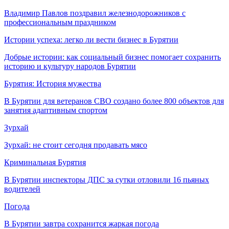
Владимир Павлов поздравил железнодорожников с
профессиональным праздником
Истории успеха: легко ли вести бизнес в Бурятии
Добрые истории: как социальный бизнес помогает сохранить
историю и культуру народов Бурятии
Бурятия: История мужества
В Бурятии для ветеранов СВО создано более 800 объектов для
занятия адаптивным спортом
Зурхай
Зурхай: не стоит сегодня продавать мясо
Криминальная Бурятия
В Бурятии инспекторы ДПС за сутки отловили 16 пьяных
водителей
Погода
В Бурятии завтра сохранится жаркая погода