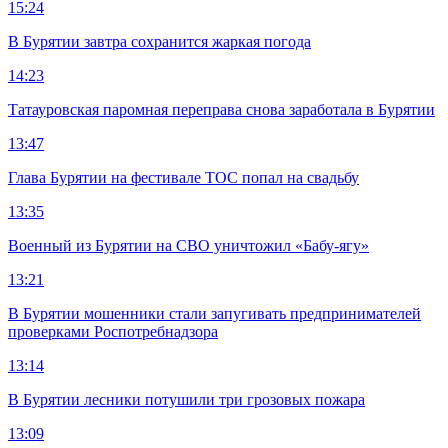
15:24
В Бурятии завтра сохранится жаркая погода
14:23
Татауровская паромная переправа снова заработала в Бурятии
13:47
Глава Бурятии на фестивале ТОС попал на свадьбу
13:35
Военный из Бурятии на СВО уничтожил «Бабу-ягу»
13:21
В Бурятии мошенники стали запугивать предпринимателей
проверками Роспотребнадзора
13:14
В Бурятии лесники потушили три грозовых пожара
13:09