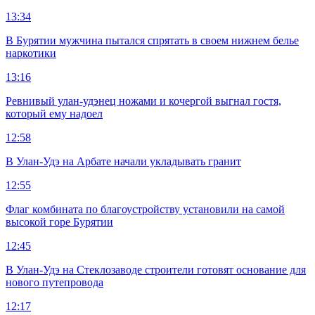
13:34
В Бурятии мужчина пытался спрятать в своем нижнем белье
наркотики
13:16
Ревнивый улан-удэнец ножами и кочергой выгнал гостя,
который ему надоел
12:58
В Улан-Удэ на Арбате начали укладывать гранит
12:55
Флаг комбината по благоустройству установили на самой
высокой горе Бурятии
12:45
В Улан-Удэ на Стеклозаводе строители готовят основание для
нового путепровода
12:17