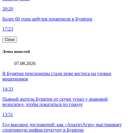
20:20
Более 60 тонн арбузов проверили в Бурятии
17:23
Close
Лента новостей
07.08.2026
В Бурятии пенсионеры стали реже вестись на уловки
мошенников
14:33
Пьяный житель Бурятии от скуки угнал у знакомой
велосипед, чтобы покататься по городу
13:51
Год высоких достижений: как «АпатитАгро» выстраивает
спортивную инфраструктуру в Бурятии