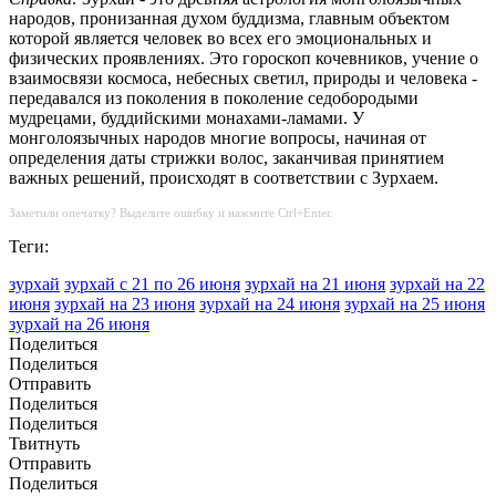
народов, пронизанная духом буддизма, главным объектом
которой является человек во всех его эмоциональных и
физических проявлениях. Это гороскоп кочевников, учение о
взаимосвязи космоса, небесных светил, природы и человека -
передавался из поколения в поколение седобородыми
мудрецами, буддийскими монахами-ламами. У
монголоязычных народов многие вопросы, начиная от
определения даты стрижки волос, заканчивая принятием
важных решений, происходят в соответствии с Зурхаем.
Заметили опечатку? Выделите ошибку и нажмите Ctrl+Enter.
Теги:
зурхай
зурхай с 21 по 26 июня
зурхай на 21 июня
зурхай на 22
июня
зурхай на 23 июня
зурхай на 24 июня
зурхай на 25 июня
зурхай на 26 июня
Поделиться
Поделиться
Отправить
Поделиться
Поделиться
Твитнуть
Отправить
Поделиться