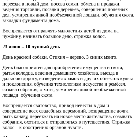
переезда в новый дом, посева семян, обмена и продажи,
ведения торговли, посадки деревьев, совершения полезных
дел, усмирения дикой не­объезженной лошади, обучения скота,
закладки фундамента дома.
Воспрещается отправлять малолетних детей из дома на
чужбину, начинать большое дело, стрижка волос.
23 июня – 10 лунный день
День красной собаки. Стихия – дерево, 3 си­них мэнгэ.
День благоприятен для приобретения иму­щества и скота,
рытья колодца, ведения до­машнего хозяйства, выезда в
дальнюю дорогу, возведения храмов и других объектов культа
и поклонения, обучения технологиям искусства и ремёсел,
созыва собрания, о хоты, усмирения дикой необъезженной
лошади, обучения скота.
Воспрещается сватовство, привод неве­сты в дом и
совершение всех свадебных цере­моний, возвращение долга,
рыть канаву, пере­езжать на новое место жительства, созывать
собрания, охотиться и отправляться в путе­шествия. Стрижка
волос – к обострению орга­нов чувств.