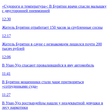
«Судороги и температура»: В Бурятии врачи спасли малышку
с двусторонней пневмонией
12:30
Житель Бурятии отработает 150 часов за срубленные сосны
12:17
Житель Бурятии в сауне с незнакомцем лишился почти 200
тысяч рублей
12:06
В Улан-Удэ спасают провалившийся в яму автомобиль
11:41
В Бурятии мошенники стали чаще притворяться
«сотрудниками суда»
11:27
В Улан-Удэ росгвардейцы нашли у неадекватной девушки в
лесу наркотики