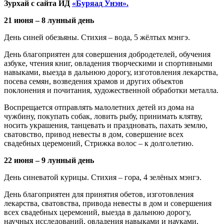
Зурхай с сайта ИД
«Буряад Унэн».
21 июня – 8 лунный день
День синей обезьяны. Стихия – вода, 5 жёл­тых мэнгэ.
День благоприятен для совершения добро­детелей, обучения
азбуке, чтения книг, овла­дения творческими и спортивными
навыками, выезда в дальнюю дорогу, изготовления лекар­ства,
посева семян, возведения храмов и других объектов
поклонения и почитания, художе­ственной обработки металла.
Воспрещается отправлять малолетних детей из дома на
чужбину, покупать собак, ло­вить рыбу, принимать клятву,
носить украше­ния, танцевать и праздновать, пахать землю,
сватовство, привод невесты в дом, совершение всех
свадебных церемоний, Стрижка волос – к долголетию.
22 июня – 9 лунный день
День синеватой курицы. Стихия – гора, 4 зе­лёных мэнгэ.
День благоприятен для принятия обетов, изготовления
лекарства, сватовства, привода невесты в дом и совершения
всех свадебных церемоний, выезда в дальнюю дорогу,
научных исследований, овладения навыками и науками,