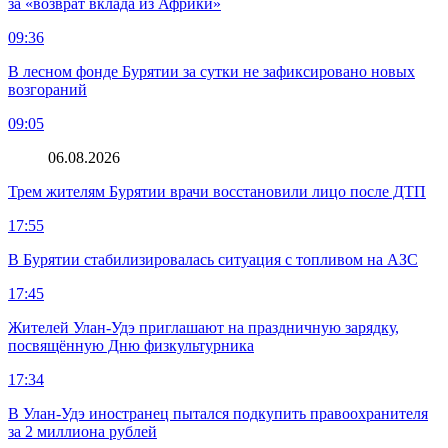
за «возврат вклада из Африки»
09:36
В лесном фонде Бурятии за сутки не зафиксировано новых
возгораний
09:05
06.08.2026
Трем жителям Бурятии врачи восстановили лицо после ДТП
17:55
В Бурятии стабилизировалась ситуация с топливом на АЗС
17:45
Жителей Улан-Удэ приглашают на праздничную зарядку,
посвящённую Дню физкультурника
17:34
В Улан-Удэ иностранец пытался подкупить правоохранителя
за 2 миллиона рублей