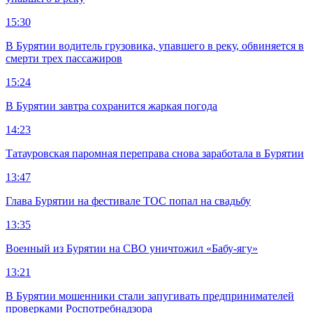
15:30
В Бурятии водитель грузовика, упавшего в реку, обвиняется в
смерти трех пассажиров
15:24
В Бурятии завтра сохранится жаркая погода
14:23
Татауровская паромная переправа снова заработала в Бурятии
13:47
Глава Бурятии на фестивале ТОС попал на свадьбу
13:35
Военный из Бурятии на СВО уничтожил «Бабу-ягу»
13:21
В Бурятии мошенники стали запугивать предпринимателей
проверками Роспотребнадзора