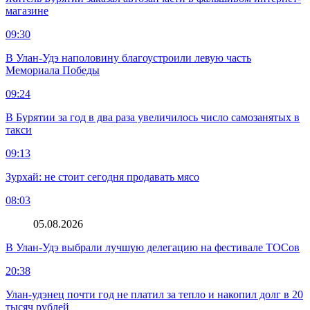
магазине
09:30
В Улан-Удэ наполовину благоустроили левую часть
Мемориала Победы
09:24
В Бурятии за год в два раза увеличилось число самозанятых в
такси
09:13
Зурхай: не стоит сегодня продавать мясо
08:03
05.08.2026
В Улан-Удэ выбрали лучшую делегацию на фестивале ТОСов
20:38
Улан-удэнец почти год не платил за тепло и накопил долг в 20
тысяч рублей