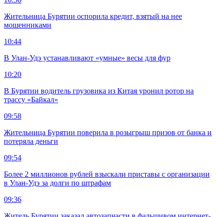
Жительница Бурятии оспорила кредит, взятый на нее
мошенниками
10:44
В Улан-Удэ устанавливают «умные» весы для фур
10:20
В Бурятии водитель грузовика из Китая уронил ротор на
трассу «Байкал»
09:58
Жительница Бурятии поверила в розыгрыш призов от банка и
потеряла деньги
09:54
Более 2 миллионов рублей взыскали приставы с организации
в Улан-Удэ за долги по штрафам
09:36
Житель Бурятии заказал автозапчасти в фальшивом интернет-