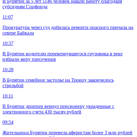
В Бурятии за 5 лет 1146 человек нашли работу благодаря
субсидиям Соцфонда
11:07
Прокуратура через суд добилась ремонта опасного причала на
севере Байкала
10:37
В Бурятии водителю перевернувшегося грузовика в реке
избрали меру пресечения
10:28
В Бурятии семейное застолье на Троицу закончилось
стрельбой
10:11
В Бурятии дроппер вернул пенсионеру украденные с
электронного счета 430 тысяч рублей
09:54
Жительница Бурятии перевела аферистам более 3 млн рублей