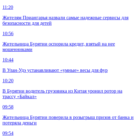
11:20
Жителям Приангарья назвали самые надежные сервисы для
безопасности для детей
10:56
Жительница Бурятии оспорила кредит, взятый на нее
мошенниками
10:44
В Улан-Удэ устанавливают «умные» весы для фур
10:20
В Бурятии водитель грузовика из Китая уронил ротор на
трассу «Байкал»
09:58
Жительница Бурятии поверила в розыгрыш призов от банка и
потеряла деньги
09:54