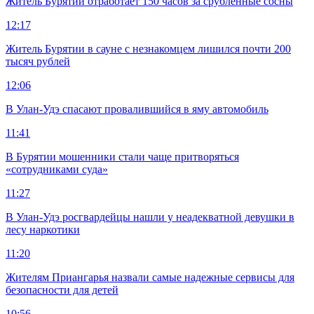
Житель Бурятии отработает 150 часов за срубленные сосны
12:17
Житель Бурятии в сауне с незнакомцем лишился почти 200
тысяч рублей
12:06
В Улан-Удэ спасают провалившийся в яму автомобиль
11:41
В Бурятии мошенники стали чаще притворяться
«сотрудниками суда»
11:27
В Улан-Удэ росгвардейцы нашли у неадекватной девушки в
лесу наркотики
11:20
Жителям Приангарья назвали самые надежные сервисы для
безопасности для детей
10:56