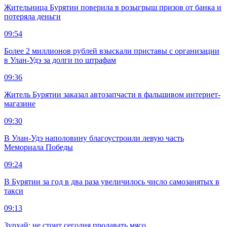
Жительница Бурятии поверила в розыгрыш призов от банка и
потеряла деньги
09:54
Более 2 миллионов рублей взыскали приставы с организации
в Улан-Удэ за долги по штрафам
09:36
Житель Бурятии заказал автозапчасти в фальшивом интернет-
магазине
09:30
В Улан-Удэ наполовину благоустроили левую часть
Мемориала Победы
09:24
В Бурятии за год в два раза увеличилось число самозанятых в
такси
09:13
Зурхай: не стоит сегодня продавать мясо