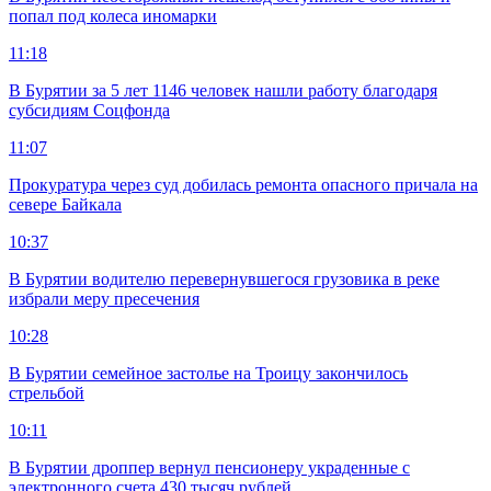
попал под колеса иномарки
11:18
В Бурятии за 5 лет 1146 человек нашли работу благодаря
субсидиям Соцфонда
11:07
Прокуратура через суд добилась ремонта опасного причала на
севере Байкала
10:37
В Бурятии водителю перевернувшегося грузовика в реке
избрали меру пресечения
10:28
В Бурятии семейное застолье на Троицу закончилось
стрельбой
10:11
В Бурятии дроппер вернул пенсионеру украденные с
электронного счета 430 тысяч рублей