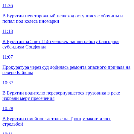
11:36
В Бурятии неосторожный пешеход оступился с обочины и
попал под колеса иномарки
11:18
В Бурятии за 5 лет 1146 человек нашли работу благодаря
субсидиям Соцфонда
11:07
Прокуратура через суд добилась ремонта опасного причала на
севере Байкала
10:37
В Бурятии водителю перевернувшегося грузовика в реке
избрали меру пресечения
10:28
В Бурятии семейное застолье на Троицу закончилось
стрельбой