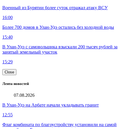
Военный из Бурятии более суток отражал атаку ВСУ
16:00
Более 700 домов в Улан-Удэ остались без холодной воды
15:40
В Улан-Удэ с самовольщика взыскали 200 тысяч рублей за
занятый земельный участок
15:29
Close
Лента новостей
07.08.2026
В Улан-Удэ на Арбате начали укладывать гранит
12:55
Флаг комбината по благоустройству установили на самой