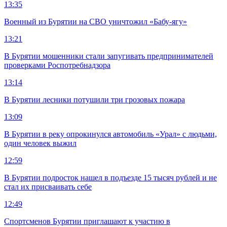
13:35
Военный из Бурятии на СВО уничтожил «Бабу-ягу»
13:21
В Бурятии мошенники стали запугивать предпринимателей
проверками Роспотребнадзора
13:14
В Бурятии лесники потушили три грозовых пожара
13:09
В Бурятии в реку опрокинулся автомобиль «Урал» с людьми,
один человек выжил
12:59
В Бурятии подросток нашел в подъезде 15 тысяч рублей и не
стал их присваивать себе
12:49
Спортсменов Бурятии приглашают к участию в