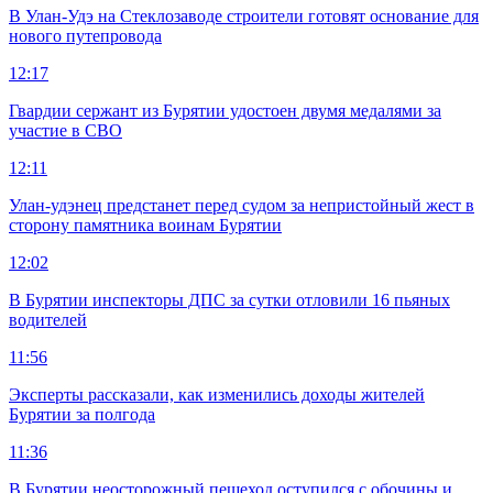
В Улан-Удэ на Стеклозаводе строители готовят основание для
нового путепровода
12:17
Гвардии сержант из Бурятии удостоен двумя медалями за
участие в СВО
12:11
Улан-удэнец предстанет перед судом за непристойный жест в
сторону памятника воинам Бурятии
12:02
В Бурятии инспекторы ДПС за сутки отловили 16 пьяных
водителей
11:56
Эксперты рассказали, как изменились доходы жителей
Бурятии за полгода
11:36
В Бурятии неосторожный пешеход оступился с обочины и