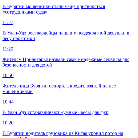
В Бурятии мошенники стали чаще притворяться
«сотрудниками суда»
11:27
В Улан-Удэ росгвардейцы нашли у неадекватной девушки в
лесу наркотики
11:20
Жителям Приангарья назвали самые надежные сервисы для
безопасности для детей
10:56
Жительница Бурятии оспорила кредит, взятый на нее
мошенниками
10:44
В Улан-Удэ устанавливают «умные» весы для фур
10:20
В Бурятии водитель грузовика из Китая уронил ротор на