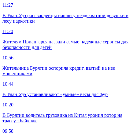
11:27
В Улан-Удэ росгвардейцы нашли у неадекватной девушки в
лесу наркотики
11:20
Жителям Приангарья назвали самые надежные сервисы для
безопасности для детей
10:56
Жительница Бурятии оспорила кредит, взятый на нее
мошенниками
10:44
В Улан-Удэ устанавливают «умные» весы для фур
10:20
В Бурятии водитель грузовика из Китая уронил ротор на
трассу «Байкал»
09:58