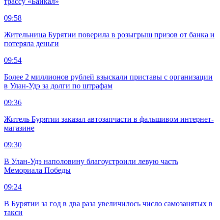
трассу «Байкал»
09:58
Жительница Бурятии поверила в розыгрыш призов от банка и
потеряла деньги
09:54
Более 2 миллионов рублей взыскали приставы с организации
в Улан-Удэ за долги по штрафам
09:36
Житель Бурятии заказал автозапчасти в фальшивом интернет-
магазине
09:30
В Улан-Удэ наполовину благоустроили левую часть
Мемориала Победы
09:24
В Бурятии за год в два раза увеличилось число самозанятых в
такси