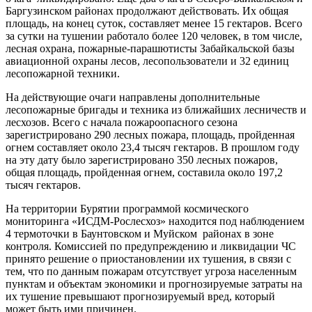
Баргузинском районах продолжают действовать. Их общая
площадь, на конец суток, составляет менее 15 гектаров. Всего
за сутки на тушении работало более 120 человек, в том числе,
лесная охрана, пожарные-парашютисты Забайкальской базы
авиационной охраны лесов, лесопользователи и 32 единиц
лесопожарной техники.
На действующие очаги направлены дополнительные
лесопожарные бригады и техника из ближайших лесничеств и
лесхозов. Всего с начала пожароопасного сезона
зарегистрировано 290 лесных пожара, площадь, пройденная
огнем составляет около 23,4 тысяч гектаров. В прошлом году
на эту дату было зарегистрировано 350 лесных пожаров,
общая площадь, пройденная огнем, составила около 197,2
тысяч гектаров.
На территории Бурятии программой космического
мониторинга «ИСДМ-Рослесхоз» находится под наблюдением
4 термоточки в Баунтовском и Муйском районах в зоне
контроля. Комиссией по предупреждению и ликвидации ЧС
принято решение о приостановлении их тушения, в связи с
тем, что по данным пожарам отсутствует угроза населенным
пунктам и объектам экономики и прогнозируемые затраты на
их тушение превышают прогнозируемый вред, который
может быть ими причинен.