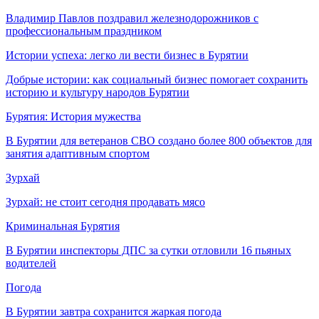
Владимир Павлов поздравил железнодорожников с
профессиональным праздником
Истории успеха: легко ли вести бизнес в Бурятии
Добрые истории: как социальный бизнес помогает сохранить
историю и культуру народов Бурятии
Бурятия: История мужества
В Бурятии для ветеранов СВО создано более 800 объектов для
занятия адаптивным спортом
Зурхай
Зурхай: не стоит сегодня продавать мясо
Криминальная Бурятия
В Бурятии инспекторы ДПС за сутки отловили 16 пьяных
водителей
Погода
В Бурятии завтра сохранится жаркая погода