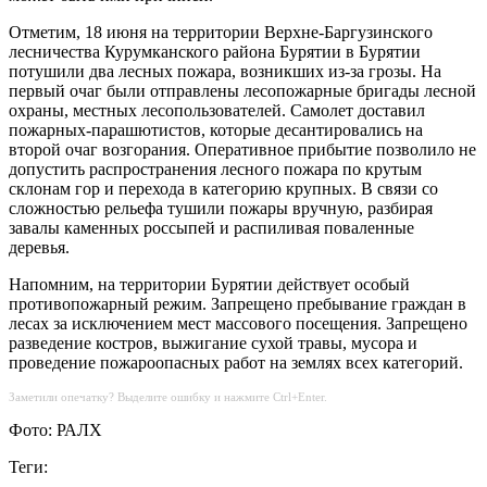
Отметим, 18 июня на территории Верхне-Баргузинского
лесничества Курумканского района Бурятии в Бурятии
потушили два лесных пожара, возникших из-за грозы. На
первый очаг были отправлены лесопожарные бригады лесной
охраны, местных лесопользователей. Самолет доставил
пожарных-парашютистов, которые десантировались на
второй очаг возгорания. Оперативное прибытие позволило не
допустить распространения лесного пожара по крутым
склонам гор и перехода в категорию крупных. В связи со
сложностью рельефа тушили пожары вручную, разбирая
завалы каменных россыпей и распиливая поваленные
деревья.
Напомним, на территории Бурятии действует особый
противопожарный режим. Запрещено пребывание граждан в
лесах за исключением мест массового посещения. Запрещено
разведение костров, выжигание сухой травы, мусора и
проведение пожароопасных работ на землях всех категорий.
Заметили опечатку? Выделите ошибку и нажмите Ctrl+Enter.
Фото: РАЛХ
Теги: