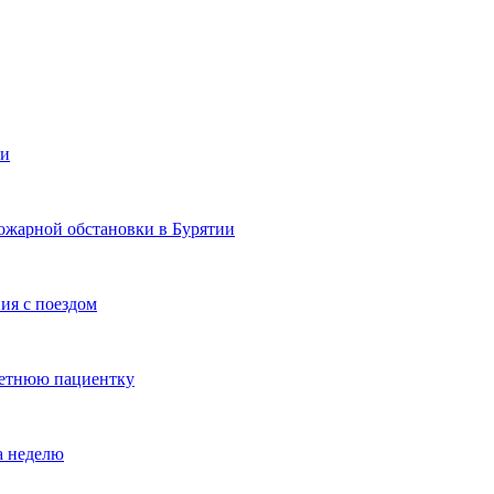
ии
ожарной обстановки в Бурятии
ия с поездом
летнюю пациентку
а неделю