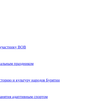
» участнику ВОВ
нальным праздником
сторию и культуру народов Бурятии
 занятия адаптивным спортом