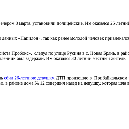
ечером 8 марта, установили полицейские. Им оказался 25-летни
ы данных «Папилон», так как ранее молодой человек привлекалс
йота Пробокс», следуя по улице Русина в с. Новая Брянь, в рай
ленник был задержан. Им оказался 30-летний местный житель.
ль
сбил 26-летнюю девушку
. ДТП произошло в Прибайкальском р
во, в районе дома № 12 совершил наезд на девушку, которая шла