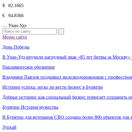
$ 82.1665
€ 94.8366
…
Улан-Удэ
Меню сайта
День Победы
В Улан-Удэ вручили нагрудный знак «85 лет битвы за Москву
Парламентское обозрение
Владимир Павлов поздравил железнодорожников с профессио
Истории успеха: легко ли вести бизнес в Бурятии
Добрые истории: как социальный бизнес помогает сохранить и
Бурятия: История мужества
В Бурятии для ветеранов СВО создано более 800 объектов для
Зурхай