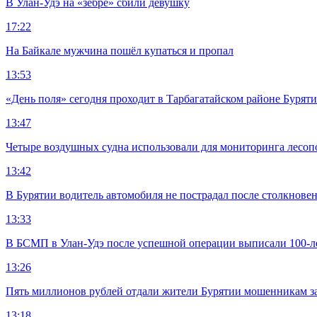
В Улан-Удэ на «зебре» сбили девушку
17:22
На Байкале мужчина пошёл купаться и пропал
13:53
«День поля» сегодня проходит в Тарбагатайском районе Бурят
13:47
Четыре воздушных судна использовали для мониторинга лесоп
13:42
В Бурятии водитель автомобиля не пострадал после столкновен
13:33
В БСМП в Улан-Удэ после успешной операции выписали 100-
13:26
Пять миллионов рублей отдали жители Бурятии мошенникам з
13:18