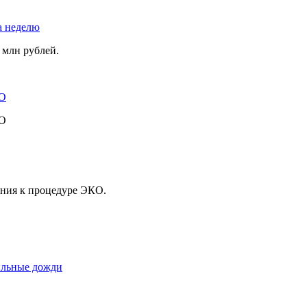
а неделю
 млн рублей.
ВО
ВО
ения к процедуре ЭКО.
сильные дожди