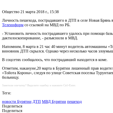
Общество
21 марта 2018 г., 15:38
Личность пешехода, пострадавшего в ДТП в селе Новая Брянь в
Телеинформ
со ссылкой на МВД по РБ.
- Установить личность пострадавшего удалось при помощи баз
дактилоскопирование, - разъяснили в МВД.
Напомним, 8 марта в 21 час 40 минут водитель автомашины «То
виновник ДТП скрылся. Однако через несколько часов злоумыш
В соцсетях сообщалось, что пострадавший находится в коме.
Отметим, накануне,20 марта в Бурятии лишенный прав водите
«Тойота Корона», следуя по улице Советская поселка Турунтае
больницу.
Заметили опечатку? Выделите ошибку и нажмите Ctrl+Enter.
Теги:
новости Бурятии
ДТП
МВД Бурятии
пешеход
Поделиться
Поделиться