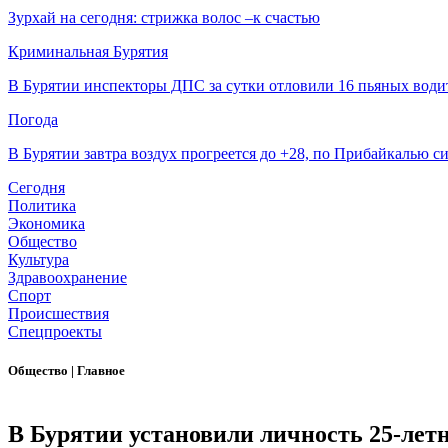
Зурхай на сегодня: стрижка волос –к счастью
Криминальная Бурятия
В Бурятии инспекторы ДПС за сутки отловили 16 пьяных води
Погода
В Бурятии завтра воздух прогреется до +28, по Прибайкалью 
Сегодня
Политика
Экономика
Общество
Культура
Здравоохранение
Спорт
Происшествия
Спецпроекты
Общество
|
Главное
В Бурятии установили личность 25-летн