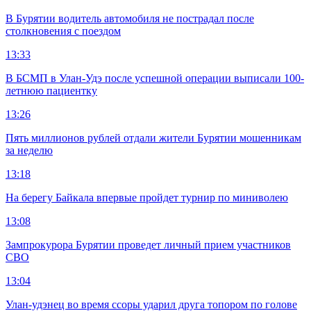
В Бурятии водитель автомобиля не пострадал после
столкновения с поездом
13:33
В БСМП в Улан-Удэ после успешной операции выписали 100-
летнюю пациентку
13:26
Пять миллионов рублей отдали жители Бурятии мошенникам
за неделю
13:18
На берегу Байкала впервые пройдет турнир по миниволею
13:08
Зампрокурора Бурятии проведет личный прием участников
СВО
13:04
Улан-удэнец во время ссоры ударил друга топором по голове