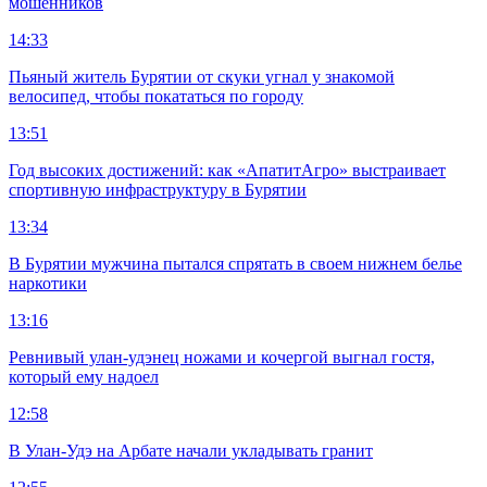
мошенников
14:33
Пьяный житель Бурятии от скуки угнал у знакомой
велосипед, чтобы покататься по городу
13:51
Год высоких достижений: как «АпатитАгро» выстраивает
спортивную инфраструктуру в Бурятии
13:34
В Бурятии мужчина пытался спрятать в своем нижнем белье
наркотики
13:16
Ревнивый улан-удэнец ножами и кочергой выгнал гостя,
который ему надоел
12:58
В Улан-Удэ на Арбате начали укладывать гранит