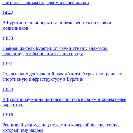
считают главным подарком в своей жизни
14:42
В Бурятии пенсионеры стали реже вестись на уловки
мошенников
14:33
Пьяный житель Бурятии от скуки угнал у знакомой
велосипед, чтобы покататься по городу
13:51
Год высоких достижений: как «АпатитАгро» выстраивает
спортивную инфраструктуру в Бурятии
13:34
В Бурятии мужчина пытался спрятать в своем нижнем белье
наркотики
13:16
Ревнивый улан-удэнец ножами и кочергой выгнал гостя,
который ему надоел