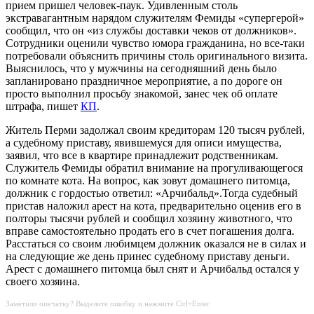
прием пришел человек-паук. Удивленным столь
экстравагантным нарядом служителям Фемиды «супергерой»
сообщил, что он «из службы доставки чеков от должников».
Сотрудники оценили чувство юмора гражданина, но все-таки
потребовали объяснить причины столь оригинального визита.
Выяснилось, что у мужчины на сегодняшний день было
запланировано праздничное мероприятие, а по дороге он
просто выполнил просьбу знакомой, занес чек об оплате
штрафа, пишет
КП
.
Житель Перми задолжал своим кредиторам 120 тысяч рублей,
а судебному приставу, явившемуся для описи имущества,
заявил, что все в квартире принадлежит родственникам.
Служитель Фемиды обратил внимание на прогуливающегося
по комнате кота. На вопрос, как зовут домашнего питомца,
должник с гордостью ответил: «Арчибальд».Тогда судебный
пристав наложил арест на кота, предварительно оценив его в
полторы тысячи рублей и сообщил хозяину животного, что
вправе самостоятельно продать его в счет погашения долга.
Расстаться со своим любимцем должник оказался не в силах и
на следующие же день принес судебному приставу деньги.
Арест с домашнего питомца был снят и Арчибальд остался у
своего хозяина.
Заметили опечатку? Выделите ошибку и нажмите Ctrl+Enter.