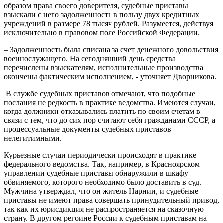
образом права своего доверителя, судебные приставы
взыскали с него задолженность в пользу двух кредитных
учреждений в размере 78 тысяч рублей. Разумеется, действуя
исключительно в правовом поле Российской Федерации.
– Задолженность была списана за счет денежного довольствия
военнослужащего. На сегодняшний день средства
перечислены взыскателям, исполнительные производства
окончены фактическим исполнением, - уточняет Дворникова.
В службе судебных приставов отмечают, что подобные
послания не редкость в практике ведомства. Имеются случаи,
когда должники отказывались платить по своим счетам в
связи с тем, что до сих пор считают себя гражданами СССР, а
процессуальные документы судебных приставов –
нелегитимными.
Курьезные случаи периодически происходят в практике
федерального ведомства. Так, например, в Красноярском
управлении судебные приставы обнаружили в шкафу
обвиняемого, которого необходимо было доставить в суд.
Мужчина утверждал, что он житель Нарнии, и судебные
приставы не имеют права совершать принудительный привод,
так как их юрисдикция не распространяется на сказочную
страну. В другом регоине России к судебным приставам на