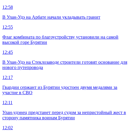
12:58
В Улан-Удэ на Арбате начали укладывать гранит
12:55
Флаг комбината по благоустройству установили на самой
высокой горе Бурятии
12:45
В Улан-Удэ на Стеклозаводе строители готовят основание для
нового путепровода
12:17
Гвардии сержант из Бурятии удостоен двумя медалями за
участие в СВО
12:11
Улан-удэнец предстанет перед судом за непристойный жест в
сторону памятника воинам Бурятии
12:02