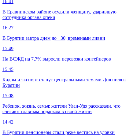
16:41
В Еравнинском районе осудили женщину, ударившую
сотрудника органа опеки
16:27
В Бурятии завтра днем до +30, временами ливни
15:49
На ВСЖД на 7,7% выросли перевозки контейнеров
15:45
Кадры и экспорт станут центральными темами Дня поля в
Бурятии
15:08
Ребенок, жизнь, семья: жители Улан-Удэ рассказали, что
считают главным подарком в своей жизни
14:42
В Бурятии пенсионеры стали реже вестись на уловки