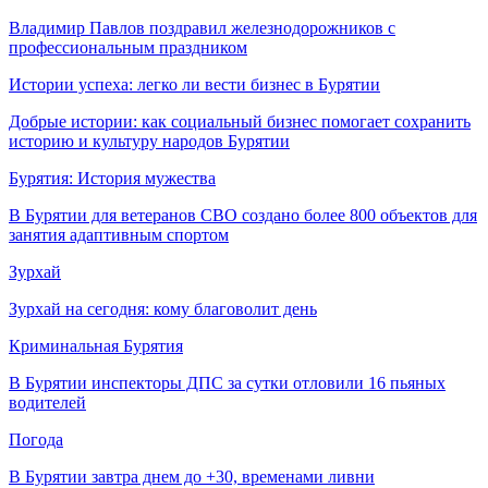
Владимир Павлов поздравил железнодорожников с
профессиональным праздником
Истории успеха: легко ли вести бизнес в Бурятии
Добрые истории: как социальный бизнес помогает сохранить
историю и культуру народов Бурятии
Бурятия: История мужества
В Бурятии для ветеранов СВО создано более 800 объектов для
занятия адаптивным спортом
Зурхай
Зурхай на сегодня: кому благоволит день
Криминальная Бурятия
В Бурятии инспекторы ДПС за сутки отловили 16 пьяных
водителей
Погода
В Бурятии завтра днем до +30, временами ливни