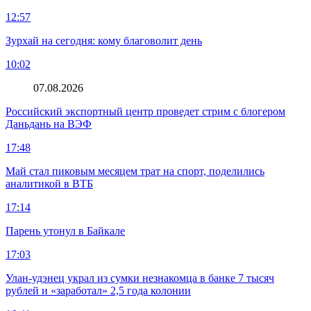
12:57
Зурхай на сегодня: кому благоволит день
10:02
07.08.2026
Российский экспортный центр проведет стрим с блогером
Даньдань на ВЭФ
17:48
Май стал пиковым месяцем трат на спорт, поделились
аналитикой в ВТБ
17:14
Парень утонул в Байкале
17:03
Улан-удэнец украл из сумки незнакомца в банке 7 тысяч
рублей и «заработал» 2,5 года колонии