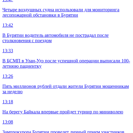
Четыре воздушных судна использовали для мониторинга
лесопожарной обстановки в Бурятии
13:42
В Бурятии водитель автомобиля не пострадал после
столкновения с поездом
13:33
В БСМП в Улан-Удэ после успешной операции выписали 100-
летнюю пациентку
13:26
Пять миллионов рублей отдали жители Бурятии мошенникам
за неделю
13:18
На берегу Байкала впервые пройдет турнир по миниволею
13:08
Зампрокурора Бурятии проведет личный прием участников