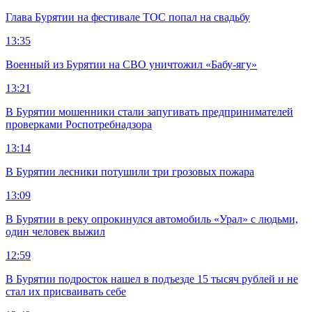
Глава Бурятии на фестивале ТОС попал на свадьбу
13:35
Военный из Бурятии на СВО уничтожил «Бабу-ягу»
13:21
В Бурятии мошенники стали запугивать предпринимателей
проверками Роспотребнадзора
13:14
В Бурятии лесники потушили три грозовых пожара
13:09
В Бурятии в реку опрокинулся автомобиль «Урал» с людьми,
один человек выжил
12:59
В Бурятии подросток нашел в подъезде 15 тысяч рублей и не
стал их присваивать себе