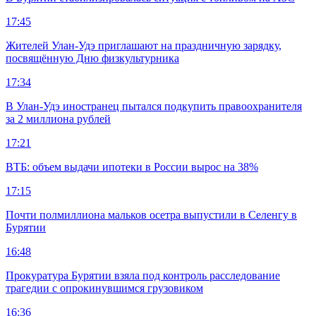
17:45
Жителей Улан-Удэ приглашают на праздничную зарядку,
посвящённую Дню физкультурника
17:34
В Улан-Удэ иностранец пытался подкупить правоохранителя
за 2 миллиона рублей
17:21
ВТБ: объем выдачи ипотеки в России вырос на 38%
17:15
Почти полмиллиона мальков осетра выпустили в Селенгу в
Бурятии
16:48
Прокуратура Бурятии взяла под контроль расследование
трагедии с опрокинувшимся грузовиком
16:36