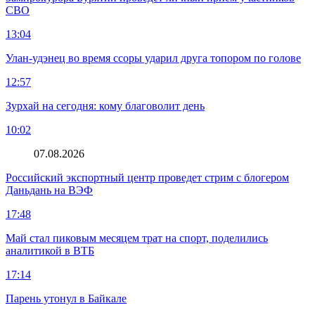
СВО
13:04
Улан-удэнец во время ссоры ударил друга топором по голове
12:57
Зурхай на сегодня: кому благоволит день
10:02
07.08.2026
Российский экспортный центр проведет стрим с блогером
Даньдань на ВЭФ
17:48
Май стал пиковым месяцем трат на спорт, поделились
аналитикой в ВТБ
17:14
Парень утонул в Байкале