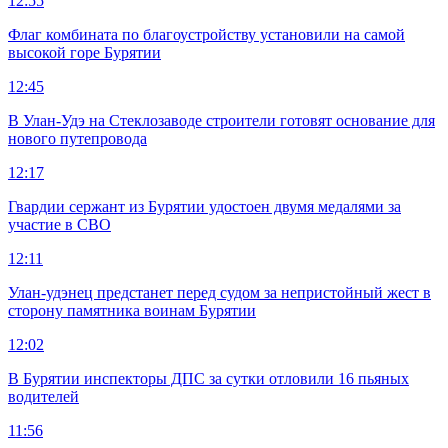
12:55
Флаг комбината по благоустройству установили на самой
высокой горе Бурятии
12:45
В Улан-Удэ на Стеклозаводе строители готовят основание для
нового путепровода
12:17
Гвардии сержант из Бурятии удостоен двумя медалями за
участие в СВО
12:11
Улан-удэнец предстанет перед судом за непристойный жест в
сторону памятника воинам Бурятии
12:02
В Бурятии инспекторы ДПС за сутки отловили 16 пьяных
водителей
11:56