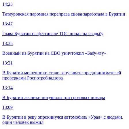
14:23
Татауровская паромная переправа снова заработала в Бурятии
13:47
Глава Бурятии на фестивале ТОС попал на свадьбу
13:35
Военный из Бурятии на СВО уничтожил «Бабу-ягу»
13:21
В Бурятии мошенники стали запугивать предпринимателей
проверками Роспотребнадзора
13:14
В Бурятии лесники потушили три грозовых пожара
13:09
В Бурятии в реку опрокинулся автомобиль «Урал» с людьми,
один человек выжил