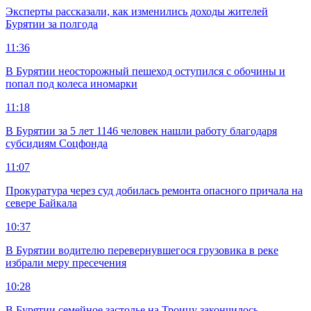
Эксперты рассказали, как изменились доходы жителей
Бурятии за полгода
11:36
В Бурятии неосторожный пешеход оступился с обочины и
попал под колеса иномарки
11:18
В Бурятии за 5 лет 1146 человек нашли работу благодаря
субсидиям Соцфонда
11:07
Прокуратура через суд добилась ремонта опасного причала на
севере Байкала
10:37
В Бурятии водителю перевернувшегося грузовика в реке
избрали меру пресечения
10:28
В Бурятии семейное застолье на Троицу закончилось