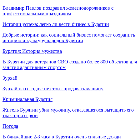
Владимир Павлов поздравил железнодорожников с
профессиональным праздником
Истории успеха: легко ли вести бизнес в Бурятии
Добрые истории: как социальный бизнес помогает сохранить
историю и культуру народов Бурятии
Бурятия: История мужества
В Бурятии для ветеранов СВО создано более 800 объектов для
занятия адаптивным спортом
Зурхай
Зурхай на сегодня: не стоит продавать машину
Криминальная Бурятия
Житель Бурятии убил мужчину, отказавшегося вытащить его
трактор из грязи
Погода
В ближайшие 2-3 часа в Бурятии очень сильные дожди