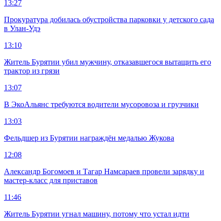
13:27
Прокуратура добилась обустройства парковки у детского сада
в Улан-Удэ
13:10
Житель Бурятии убил мужчину, отказавшегося вытащить его
трактор из грязи
13:07
В ЭкоАльянс требуются водители мусоровоза и грузчики
13:03
Фельдшер из Бурятии награждён медалью Жукова
12:08
Александр Богомоев и Тагар Намсараев провели зарядку и
мастер-класс для приставов
11:46
Житель Бурятии угнал машину, потому что устал идти