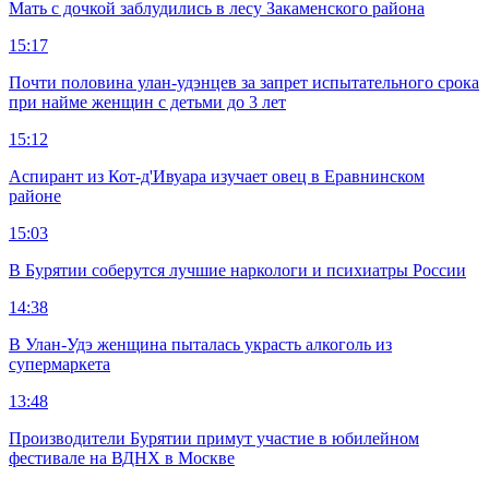
Мать с дочкой заблудились в лесу Закаменского района
15:17
Почти половина улан-удэнцев за запрет испытательного срока
при найме женщин с детьми до 3 лет
15:12
Аспирант из Кот-д'Ивуара изучает овец в Еравнинском
районе
15:03
В Бурятии соберутся лучшие наркологи и психиатры России
14:38
В Улан-Удэ женщина пыталась украсть алкоголь из
супермаркета
13:48
Производители Бурятии примут участие в юбилейном
фестивале на ВДНХ в Москве