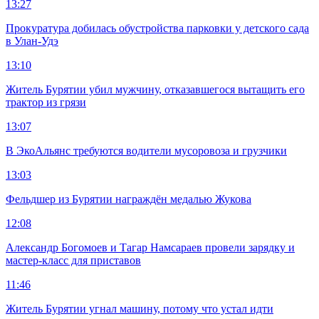
13:27
Прокуратура добилась обустройства парковки у детского сада
в Улан-Удэ
13:10
Житель Бурятии убил мужчину, отказавшегося вытащить его
трактор из грязи
13:07
В ЭкоАльянс требуются водители мусоровоза и грузчики
13:03
Фельдшер из Бурятии награждён медалью Жукова
12:08
Александр Богомоев и Тагар Намсараев провели зарядку и
мастер-класс для приставов
11:46
Житель Бурятии угнал машину, потому что устал идти