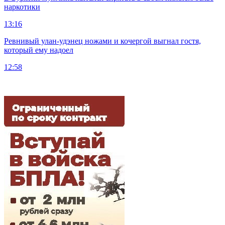
наркотики
13:16
Ревнивый улан-удэнец ножами и кочергой выгнал гостя,
который ему надоел
12:58