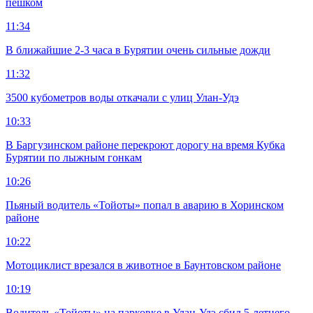
пешком
11:34
В ближайшие 2-3 часа в Бурятии очень сильные дожди
11:32
3500 кубометров воды откачали с улиц Улан-Удэ
10:33
В Баргузинском районе перекроют дорогу на время Кубка
Бурятии по лыжным гонкам
10:26
Пьяный водитель «Тойоты» попал в аварию в Хоринском
районе
10:22
Мотоциклист врезался в животное в Баунтовском районе
10:19
Водитель «Тойоты» на парковке в Улан-Удэ сбил 5-летнего