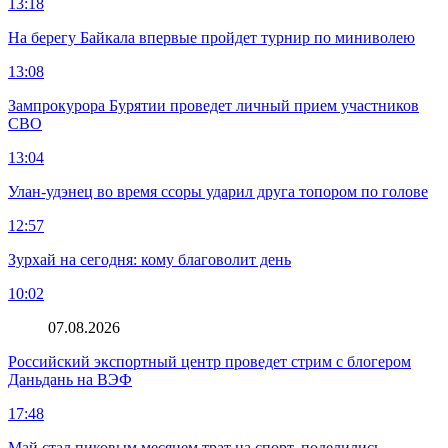
13:18
На берегу Байкала впервые пройдет турнир по миниволею
13:08
Зампрокурора Бурятии проведет личный прием участников
СВО
13:04
Улан-удэнец во время ссоры ударил друга топором по голове
12:57
Зурхай на сегодня: кому благоволит день
10:02
07.08.2026
Российский экспортный центр проведет стрим с блогером
Даньдань на ВЭФ
17:48
Май стал пиковым месяцем трат на спорт, поделились