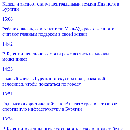
Кадры и экспорт станут центральными темами Дня поля в
Бурятии
15:08
Ребенок, жизнь, семья: жители Улан-Удэ рассказали, что
считают главным подарком в своей жизни
14:42
В Бурятии пенсионеры стали реже вестись на уловки
мошенников
14:33
Пьяный житель Бурятии от скуки угнал у знакомой
велосипед, чтобы покататься по городу
13:51
Год высоких достижений: как «АпатитАгро» выстраивает
спортивную инфраструктуру в Бурятии
13:34
В Бурятии мужчина пытался спрятать в своем нижнем белье