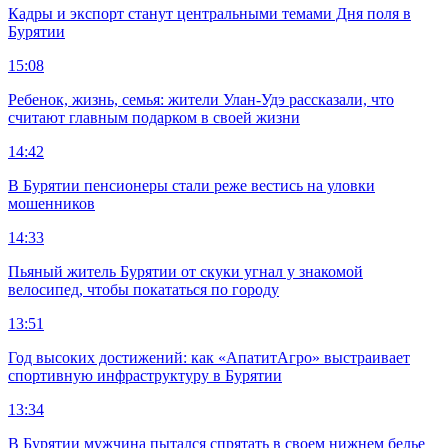
Кадры и экспорт станут центральными темами Дня поля в
Бурятии
15:08
Ребенок, жизнь, семья: жители Улан-Удэ рассказали, что
считают главным подарком в своей жизни
14:42
В Бурятии пенсионеры стали реже вестись на уловки
мошенников
14:33
Пьяный житель Бурятии от скуки угнал у знакомой
велосипед, чтобы покататься по городу
13:51
Год высоких достижений: как «АпатитАгро» выстраивает
спортивную инфраструктуру в Бурятии
13:34
В Бурятии мужчина пытался спрятать в своем нижнем белье