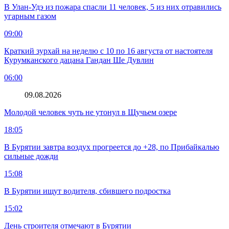
В Улан-Удэ из пожара спасли 11 человек, 5 из них отравились
угарным газом
09:00
Краткий зурхай на неделю с 10 по 16 августа от настоятеля
Курумканского дацана Гандан Ше Дувлин
06:00
09.08.2026
Молодой человек чуть не утонул в Щучьем озере
18:05
В Бурятии завтра воздух прогреется до +28, по Прибайкалью
сильные дожди
15:08
В Бурятии ищут водителя, сбившего подростка
15:02
День строителя отмечают в Бурятии