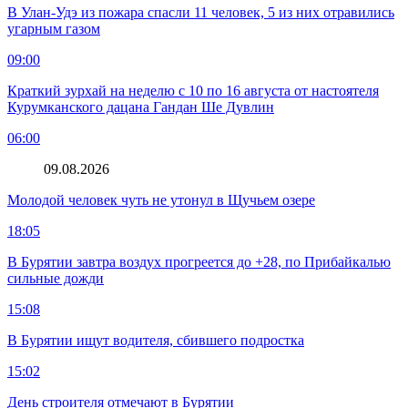
В Улан-Удэ из пожара спасли 11 человек, 5 из них отравились
угарным газом
09:00
Краткий зурхай на неделю с 10 по 16 августа от настоятеля
Курумканского дацана Гандан Ше Дувлин
06:00
09.08.2026
Молодой человек чуть не утонул в Щучьем озере
18:05
В Бурятии завтра воздух прогреется до +28, по Прибайкалью
сильные дожди
15:08
В Бурятии ищут водителя, сбившего подростка
15:02
День строителя отмечают в Бурятии