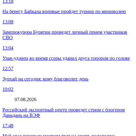
13:18
На берегу Байкала впервые пройдет турнир по миниволею
13:08
Зампрокурора Бурятии проведет личный прием участников
СВО
13:04
Улан-удэнец во время ссоры ударил друга топором по голове
12:57
Зурхай на сегодня: кому благоволит день
10:02
07.08.2026
Российский экспортный центр проведет стрим с блогером
Даньдань на ВЭФ
17:48
Май стал пиковым месяцем трат на спорт, поделились