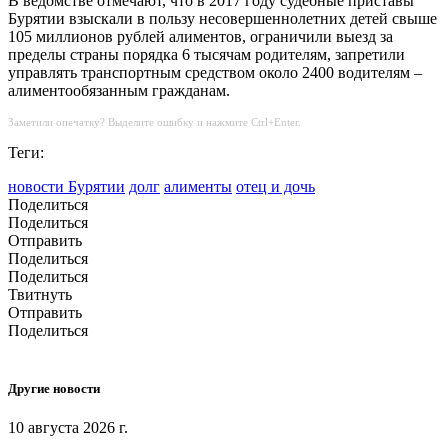
В ведомстве отмечают, что в 2017 году судебные приставы
Бурятии взыскали в пользу несовершеннолетних детей свыше
105 миллионов рублей алиментов, ограничили выезд за
пределы страны порядка 6 тысячам родителям, запретили
управлять транспортным средством около 2400 водителям –
алиментообязанным гражданам.
Заметили опечатку? Выделите ошибку и нажмите Ctrl+Enter.
Теги:
новости Бурятии
долг
алименты
отец и дочь
Поделиться
Поделиться
Отправить
Поделиться
Поделиться
Твитнуть
Отправить
Поделиться
Другие новости
10 августа 2026 г.