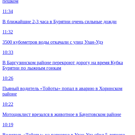
пешком
11:34
В ближайшие 2-3 часа в Бурятии очень сильные дожди
11:32
3500 кубометров воды откачали с улиц Улан-Удэ
10:33
В Баргузинском районе перекроют дорогу на время Кубка
Бурятии по лыжным гонкам
10:26
Пьяный водитель «Тойоты» попал в аварию в Хоринском
районе
10:22
Мотоциклист врезался в животное в Баунтовском районе
10:19
Водитель «Тойоты» на парковке в Улан-Удэ сбил 5-летнего