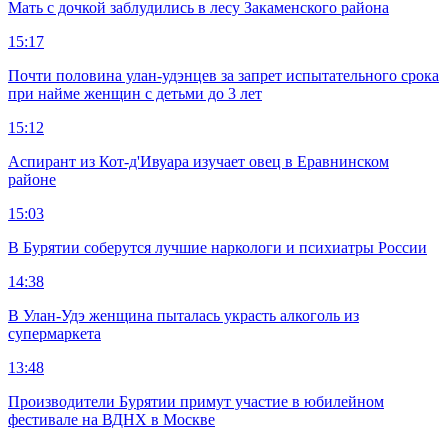
Мать с дочкой заблудились в лесу Закаменского района
15:17
Почти половина улан-удэнцев за запрет испытательного срока
при найме женщин с детьми до 3 лет
15:12
Аспирант из Кот-д'Ивуара изучает овец в Еравнинском
районе
15:03
В Бурятии соберутся лучшие наркологи и психиатры России
14:38
В Улан-Удэ женщина пыталась украсть алкоголь из
супермаркета
13:48
Производители Бурятии примут участие в юбилейном
фестивале на ВДНХ в Москве