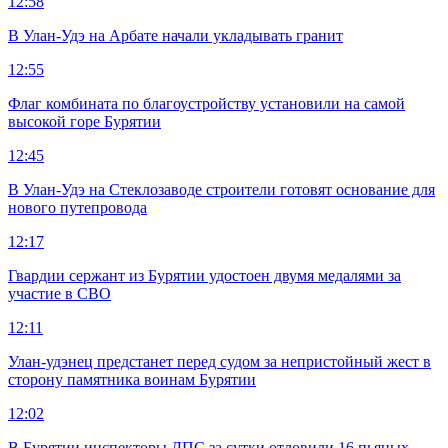
12:58
В Улан-Удэ на Арбате начали укладывать гранит
12:55
Флаг комбината по благоустройству установили на самой
высокой горе Бурятии
12:45
В Улан-Удэ на Стеклозаводе строители готовят основание для
нового путепровода
12:17
Гвардии сержант из Бурятии удостоен двумя медалями за
участие в СВО
12:11
Улан-удэнец предстанет перед судом за непристойный жест в
сторону памятника воинам Бурятии
12:02
В Бурятии инспекторы ДПС за сутки отловили 16 пьяных