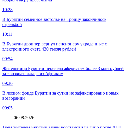
10:28
В Бурятии семейное застолье на Троицу закончилось
стрельбой
10:11
В Бурятии дроппер вернул пенсионеру украденные с
электронного счета 430 тысяч рублей
09:54
Жительница Бурятии перевела аферистам более 3 млн рублей
за «возврат вклада из Африки»
09:36
В лесном фонде Бурятии за сутки не зафиксировано новых
возгораний
09:05
06.08.2026
Трем жителям Бурятии врачи восстановили лицо после ДТП