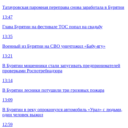
Татауровская паромная переправа снова заработала в Бурятии
13:47
Глава Бурятии на фестивале ТОС попал на свадьбу
13:35
Военный из Бурятии на СВО уничтожил «Бабу-ягу»
13:21
В Бурятии мошенники стали запугивать предпринимателей
проверками Роспотребнадзора
13:14
В Бурятии лесники потушили три грозовых пожара
13:09
В Бурятии в реку опрокинулся автомобиль «Урал» с людьми,
один человек выжил
12:59