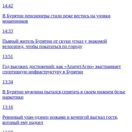
14:42
В Бурятии пенсионеры стали реже вестись на уловки
мошенников
14:33
Пьяный житель Бурятии от скуки угнал у знакомой
велосипед, чтобы покататься по городу
13:51
Год высоких достижений: как «АпатитАгро» выстраивает
спортивную инфраструктуру в Бурятии
13:34
В Бурятии мужчина пытался спрятать в своем нижнем белье
наркотики
13:16
Ревнивый улан-удэнец ножами и кочергой выгнал гостя,
который ему надоел