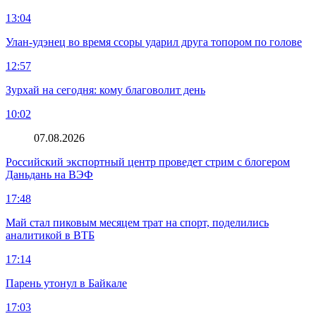
13:04
Улан-удэнец во время ссоры ударил друга топором по голове
12:57
Зурхай на сегодня: кому благоволит день
10:02
07.08.2026
Российский экспортный центр проведет стрим с блогером
Даньдань на ВЭФ
17:48
Май стал пиковым месяцем трат на спорт, поделились
аналитикой в ВТБ
17:14
Парень утонул в Байкале
17:03