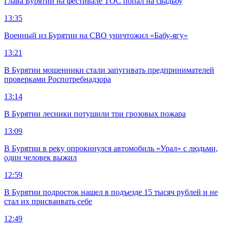
Глава Бурятии на фестивале ТОС попал на свадьбу
13:35
Военный из Бурятии на СВО уничтожил «Бабу-ягу»
13:21
В Бурятии мошенники стали запугивать предпринимателей
проверками Роспотребнадзора
13:14
В Бурятии лесники потушили три грозовых пожара
13:09
В Бурятии в реку опрокинулся автомобиль «Урал» с людьми,
один человек выжил
12:59
В Бурятии подросток нашел в подъезде 15 тысяч рублей и не
стал их присваивать себе
12:49