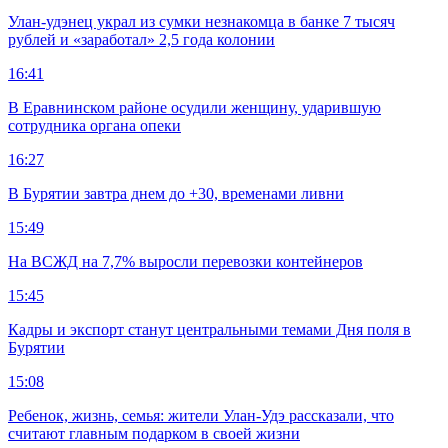
Улан-удэнец украл из сумки незнакомца в банке 7 тысяч
рублей и «заработал» 2,5 года колонии
16:41
В Еравнинском районе осудили женщину, ударившую
сотрудника органа опеки
16:27
В Бурятии завтра днем до +30, временами ливни
15:49
На ВСЖД на 7,7% выросли перевозки контейнеров
15:45
Кадры и экспорт станут центральными темами Дня поля в
Бурятии
15:08
Ребенок, жизнь, семья: жители Улан-Удэ рассказали, что
считают главным подарком в своей жизни