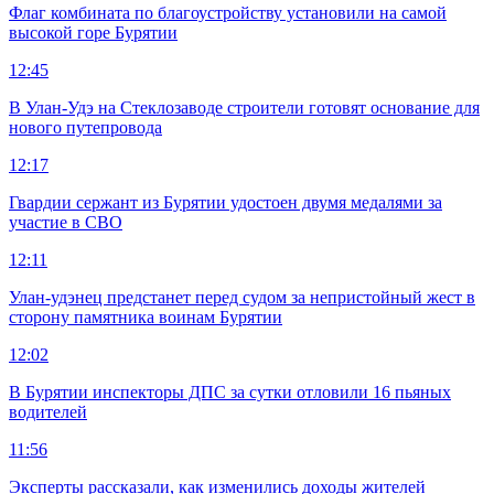
Флаг комбината по благоустройству установили на самой
высокой горе Бурятии
12:45
В Улан-Удэ на Стеклозаводе строители готовят основание для
нового путепровода
12:17
Гвардии сержант из Бурятии удостоен двумя медалями за
участие в СВО
12:11
Улан-удэнец предстанет перед судом за непристойный жест в
сторону памятника воинам Бурятии
12:02
В Бурятии инспекторы ДПС за сутки отловили 16 пьяных
водителей
11:56
Эксперты рассказали, как изменились доходы жителей