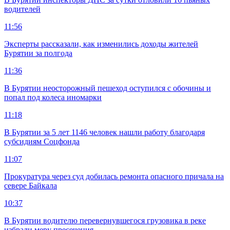
водителей
11:56
Эксперты рассказали, как изменились доходы жителей
Бурятии за полгода
11:36
В Бурятии неосторожный пешеход оступился с обочины и
попал под колеса иномарки
11:18
В Бурятии за 5 лет 1146 человек нашли работу благодаря
субсидиям Соцфонда
11:07
Прокуратура через суд добилась ремонта опасного причала на
севере Байкала
10:37
В Бурятии водителю перевернувшегося грузовика в реке
избрали меру пресечения