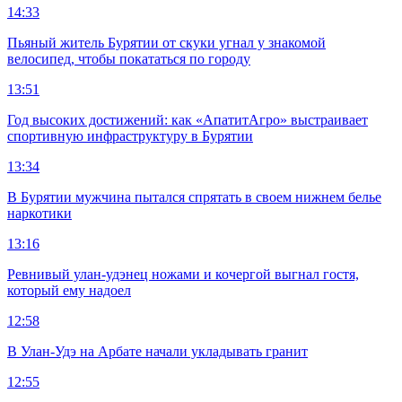
14:33
Пьяный житель Бурятии от скуки угнал у знакомой
велосипед, чтобы покататься по городу
13:51
Год высоких достижений: как «АпатитАгро» выстраивает
спортивную инфраструктуру в Бурятии
13:34
В Бурятии мужчина пытался спрятать в своем нижнем белье
наркотики
13:16
Ревнивый улан-удэнец ножами и кочергой выгнал гостя,
который ему надоел
12:58
В Улан-Удэ на Арбате начали укладывать гранит
12:55