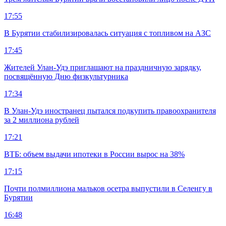
17:55
В Бурятии стабилизировалась ситуация с топливом на АЗС
17:45
Жителей Улан-Удэ приглашают на праздничную зарядку,
посвящённую Дню физкультурника
17:34
В Улан-Удэ иностранец пытался подкупить правоохранителя
за 2 миллиона рублей
17:21
ВТБ: объем выдачи ипотеки в России вырос на 38%
17:15
Почти полмиллиона мальков осетра выпустили в Селенгу в
Бурятии
16:48