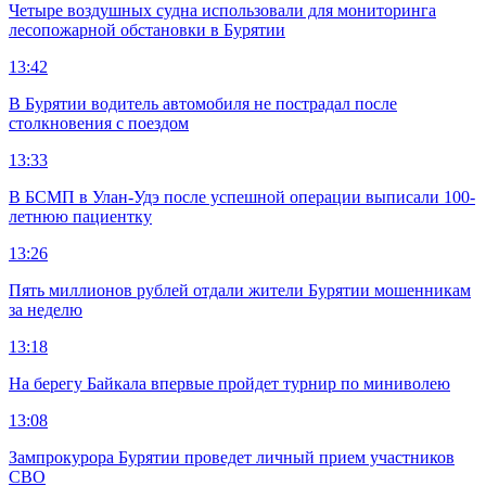
Четыре воздушных судна использовали для мониторинга
лесопожарной обстановки в Бурятии
13:42
В Бурятии водитель автомобиля не пострадал после
столкновения с поездом
13:33
В БСМП в Улан-Удэ после успешной операции выписали 100-
летнюю пациентку
13:26
Пять миллионов рублей отдали жители Бурятии мошенникам
за неделю
13:18
На берегу Байкала впервые пройдет турнир по миниволею
13:08
Зампрокурора Бурятии проведет личный прием участников
СВО