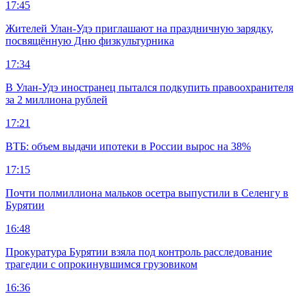
17:45
Жителей Улан-Удэ приглашают на праздничную зарядку,
посвящённую Дню физкультурника
17:34
В Улан-Удэ иностранец пытался подкупить правоохранителя
за 2 миллиона рублей
17:21
ВТБ: объем выдачи ипотеки в России вырос на 38%
17:15
Почти полмиллиона мальков осетра выпустили в Селенгу в
Бурятии
16:48
Прокуратура Бурятии взяла под контроль расследование
трагедии с опрокинувшимся грузовиком
16:36