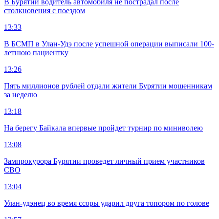
В Бурятии водитель автомобиля не пострадал после
столкновения с поездом
13:33
В БСМП в Улан-Удэ после успешной операции выписали 100-
летнюю пациентку
13:26
Пять миллионов рублей отдали жители Бурятии мошенникам
за неделю
13:18
На берегу Байкала впервые пройдет турнир по миниволею
13:08
Зампрокурора Бурятии проведет личный прием участников
СВО
13:04
Улан-удэнец во время ссоры ударил друга топором по голове