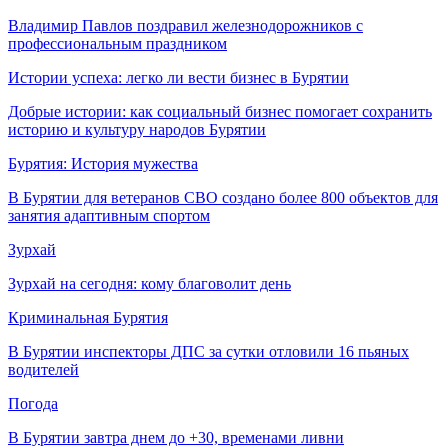
Владимир Павлов поздравил железнодорожников с
профессиональным праздником
Истории успеха: легко ли вести бизнес в Бурятии
Добрые истории: как социальный бизнес помогает сохранить
историю и культуру народов Бурятии
Бурятия: История мужества
В Бурятии для ветеранов СВО создано более 800 объектов для
занятия адаптивным спортом
Зурхай
Зурхай на сегодня: кому благоволит день
Криминальная Бурятия
В Бурятии инспекторы ДПС за сутки отловили 16 пьяных
водителей
Погода
В Бурятии завтра днем до +30, временами ливни