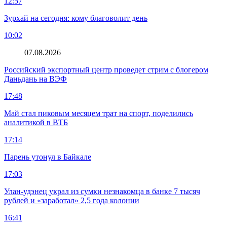
12:57
Зурхай на сегодня: кому благоволит день
10:02
07.08.2026
Российский экспортный центр проведет стрим с блогером
Даньдань на ВЭФ
17:48
Май стал пиковым месяцем трат на спорт, поделились
аналитикой в ВТБ
17:14
Парень утонул в Байкале
17:03
Улан-удэнец украл из сумки незнакомца в банке 7 тысяч
рублей и «заработал» 2,5 года колонии
16:41