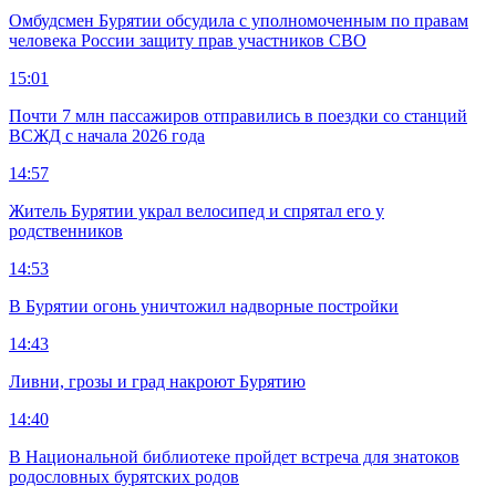
Омбудсмен Бурятии обсудила с уполномоченным по правам
человека России защиту прав участников СВО
15:01
Почти 7 млн пассажиров отправились в поездки со станций
ВСЖД с начала 2026 года
14:57
Житель Бурятии украл велосипед и спрятал его у
родственников
14:53
В Бурятии огонь уничтожил надворные постройки
14:43
Ливни, грозы и град накроют Бурятию
14:40
В Национальной библиотеке пройдет встреча для знатоков
родословных бурятских родов