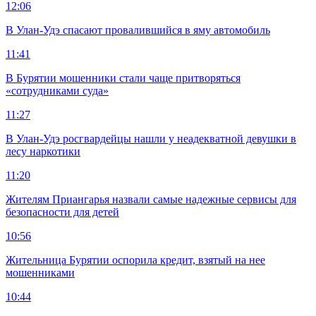
12:06
В Улан-Удэ спасают провалившийся в яму автомобиль
11:41
В Бурятии мошенники стали чаще притворяться
«сотрудниками суда»
11:27
В Улан-Удэ росгвардейцы нашли у неадекватной девушки в
лесу наркотики
11:20
Жителям Приангарья назвали самые надежные сервисы для
безопасности для детей
10:56
Жительница Бурятии оспорила кредит, взятый на нее
мошенниками
10:44