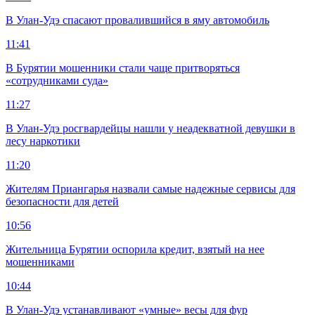
В Улан-Удэ спасают провалившийся в яму автомобиль
11:41
В Бурятии мошенники стали чаще притворяться
«сотрудниками суда»
11:27
В Улан-Удэ росгвардейцы нашли у неадекватной девушки в
лесу наркотики
11:20
Жителям Приангарья назвали самые надежные сервисы для
безопасности для детей
10:56
Жительница Бурятии оспорила кредит, взятый на нее
мошенниками
10:44
В Улан-Удэ устанавливают «умные» весы для фур