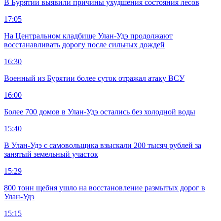
В Бурятии выявили причины ухудшения состояния лесов
17:05
На Центральном кладбище Улан-Удэ продолжают
восстанавливать дорогу после сильных дождей
16:30
Военный из Бурятии более суток отражал атаку ВСУ
16:00
Более 700 домов в Улан-Удэ остались без холодной воды
15:40
В Улан-Удэ с самовольщика взыскали 200 тысяч рублей за
занятый земельный участок
15:29
800 тонн щебня ушло на восстановление размытых дорог в
Улан-Удэ
15:15