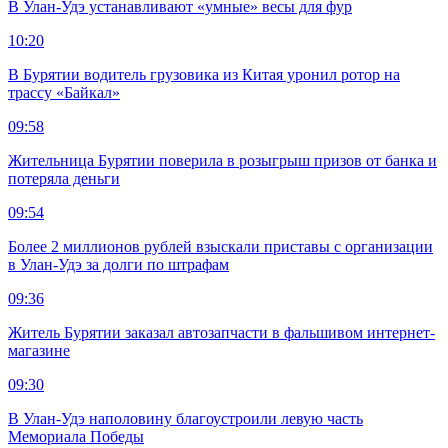
В Улан-Удэ устанавливают «умные» весы для фур
10:20
В Бурятии водитель грузовика из Китая уронил ротор на
трассу «Байкал»
09:58
Жительница Бурятии поверила в розыгрыш призов от банка и
потеряла деньги
09:54
Более 2 миллионов рублей взыскали приставы с организации
в Улан-Удэ за долги по штрафам
09:36
Житель Бурятии заказал автозапчасти в фальшивом интернет-
магазине
09:30
В Улан-Удэ наполовину благоустроили левую часть
Мемориала Победы