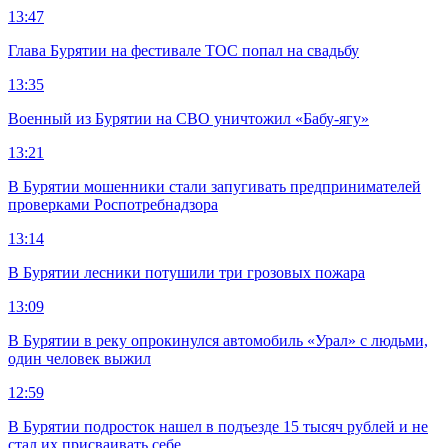
13:47
Глава Бурятии на фестивале ТОС попал на свадьбу
13:35
Военный из Бурятии на СВО уничтожил «Бабу-ягу»
13:21
В Бурятии мошенники стали запугивать предпринимателей
проверками Роспотребнадзора
13:14
В Бурятии лесники потушили три грозовых пожара
13:09
В Бурятии в реку опрокинулся автомобиль «Урал» с людьми,
один человек выжил
12:59
В Бурятии подросток нашел в подъезде 15 тысяч рублей и не
стал их присваивать себе