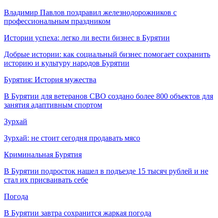
Владимир Павлов поздравил железнодорожников с
профессиональным праздником
Истории успеха: легко ли вести бизнес в Бурятии
Добрые истории: как социальный бизнес помогает сохранить
историю и культуру народов Бурятии
Бурятия: История мужества
В Бурятии для ветеранов СВО создано более 800 объектов для
занятия адаптивным спортом
Зурхай
Зурхай: не стоит сегодня продавать мясо
Криминальная Бурятия
В Бурятии подросток нашел в подъезде 15 тысяч рублей и не
стал их присваивать себе
Погода
В Бурятии завтра сохранится жаркая погода