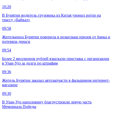
10:20
В Бурятии водитель грузовика из Китая уронил ротор на
трассу «Байкал»
09:58
Жительница Бурятии поверила в розыгрыш призов от банка и
потеряла деньги
09:54
Более 2 миллионов рублей взыскали приставы с организации
в Улан-Удэ за долги по штрафам
09:36
Житель Бурятии заказал автозапчасти в фальшивом интернет-
магазине
09:30
В Улан-Удэ наполовину благоустроили левую часть
Мемориала Победы