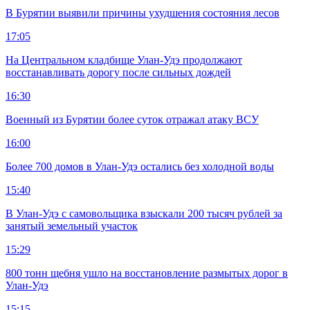
В Бурятии выявили причины ухудшения состояния лесов
17:05
На Центральном кладбище Улан-Удэ продолжают
восстанавливать дорогу после сильных дождей
16:30
Военный из Бурятии более суток отражал атаку ВСУ
16:00
Более 700 домов в Улан-Удэ остались без холодной воды
15:40
В Улан-Удэ с самовольщика взыскали 200 тысяч рублей за
занятый земельный участок
15:29
800 тонн щебня ушло на восстановление размытых дорог в
Улан-Удэ
15:15