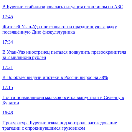
В Бурятии стабилизировалась ситуация с топливом на АЗС
17:45
Жителей Улан-Удэ приглашают на праздничную зарядку,
посвящённую Дню физкультурника
17:34
В Улан-Удэ иностранец пытался подкупить правоохранителя
за 2 миллиона рублей
17:21
ВТБ: объем выдачи ипотеки в России вырос на 38%
17:15
Почти полмиллиона мальков осетра выпустили в Селенгу в
Бурятии
16:48
Прокуратура Бурятии взяла под контроль расследование
трагедии с опрокинувшимся грузовиком