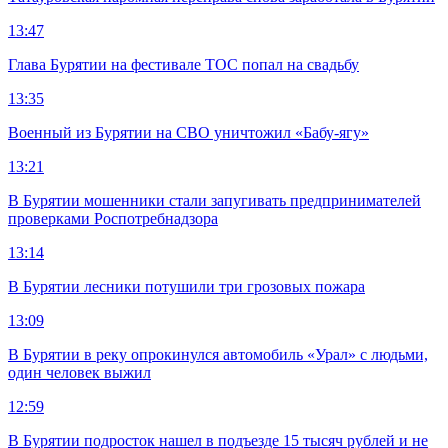
13:47
Глава Бурятии на фестивале ТОС попал на свадьбу
13:35
Военный из Бурятии на СВО уничтожил «Бабу-ягу»
13:21
В Бурятии мошенники стали запугивать предпринимателей
проверками Роспотребнадзора
13:14
В Бурятии лесники потушили три грозовых пожара
13:09
В Бурятии в реку опрокинулся автомобиль «Урал» с людьми,
один человек выжил
12:59
В Бурятии подросток нашел в подъезде 15 тысяч рублей и не