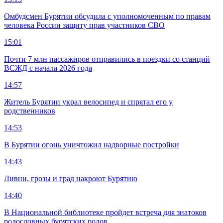
Омбудсмен Бурятии обсудила с уполномоченным по правам
человека России защиту прав участников СВО
15:01
Почти 7 млн пассажиров отправились в поездки со станций
ВСЖД с начала 2026 года
14:57
Житель Бурятии украл велосипед и спрятал его у
родственников
14:53
В Бурятии огонь уничтожил надворные постройки
14:43
Ливни, грозы и град накроют Бурятию
14:40
В Национальной библиотеке пройдет встреча для знатоков
родословных бурятских родов