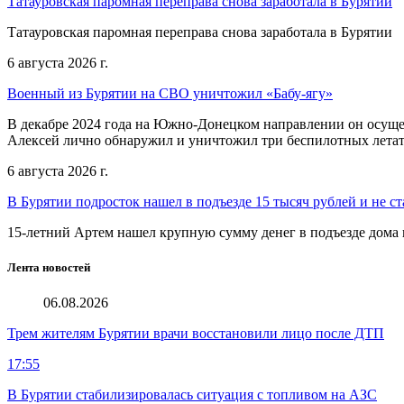
Татауровская паромная переправа снова заработала в Бурятии
Татауровская паромная переправа снова заработала в Бурятии
6 августа 2026 г.
Военный из Бурятии на СВО уничтожил «Бабу-ягу»
В декабре 2024 года на Южно-Донецком направлении он осуще
Алексей лично обнаружил и уничтожил три беспилотных летат
6 августа 2026 г.
В Бурятии подросток нашел в подъезде 15 тысяч рублей и не ст
15-летний Артем нашел крупную сумму денег в подъезде дома 
Лента новостей
06.08.2026
Трем жителям Бурятии врачи восстановили лицо после ДТП
17:55
В Бурятии стабилизировалась ситуация с топливом на АЗС