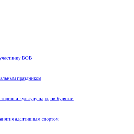
» участнику ВОВ
нальным праздником
сторию и культуру народов Бурятии
 занятия адаптивным спортом