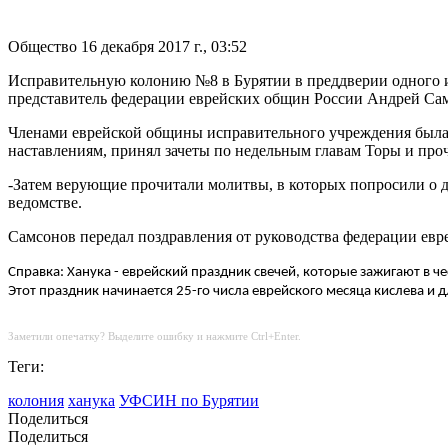
Общество
16 декабря 2017 г., 03:52
Исправительную колонию №8 в Бурятии в преддверии одного и
представитель федерации еврейских общин России Андрей Са
Членами еврейской общины исправительного учреждения была 
наставлениям, принял зачеты по недельным главам Торы и пр
-Затем верующие прочитали молитвы, в которых попросили о д
ведомстве.
Самсонов передал поздравления от руководства федерации евр
Справка: Ханука - еврейский праздник свечей, которые зажигают в 
Этот праздник начинается 25-го числа еврейского месяца кислева и 
Заметили опечатку? Выделите ошибку и нажмите Ctrl+Enter.
Теги:
колония
ханука
УФСИН по Бурятии
Поделиться
Поделиться