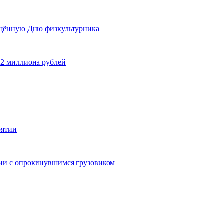
ящённую Дню физкультурника
 2 миллиона рублей
рятии
дии с опрокинувшимся грузовиком