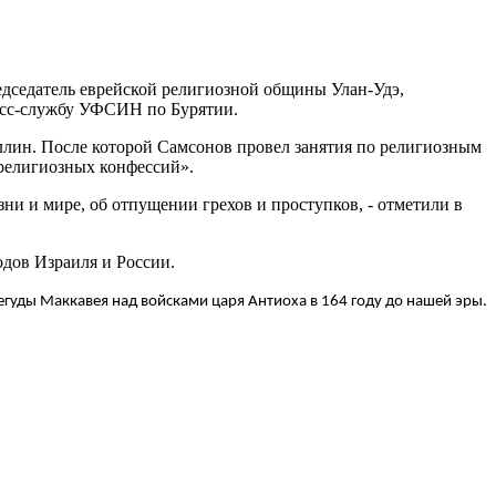
дседатель еврейской религиозной общины Улан-Удэ,
есс-службу УФСИН по Бурятии.
ллин. После которой Самсонов провел занятия по религиозным
религиозных конфессий».
ни и мире, об отпущении грехов и проступков, - отметили в
дов Израиля и России.
егуды Маккавея над войсками царя Антиоха в 164 году до нашей эры.