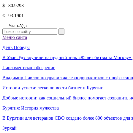
$ 80.9293
€ 93.1901
…
Улан-Удэ
Меню сайта
День Победы
В Улан-Удэ вручили нагрудный знак «85 лет битвы за Москву
Парламентское обозрение
Владимир Павлов поздравил железнодорожников с профессио
Истории успеха: легко ли вести бизнес в Бурятии
Добрые истории: как социальный бизнес помогает сохранить и
Бурятия: История мужества
В Бурятии для ветеранов СВО создано более 800 объектов для
Зурхай