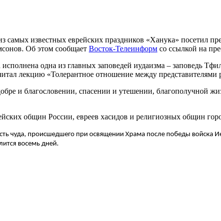
з самых известных еврейских праздников «Ханука» посетил пре
мсонов. Об этом сообщает
Восток-Телеинформ
со ссылкой на пр
исполнена одна из главных заповедей иудаизма – заповедь Тфи
очитал лекцию «Толерантное отношение между представителями 
обре и благословении, спасении и утешении, благополучной жиз
ейских общин России, евреев хасидов и религиозных общин горо
честь чуда, происшедшего при освящении Храма после победы войска И
длится восемь дней.