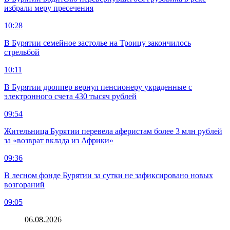
избрали меру пресечения
10:28
В Бурятии семейное застолье на Троицу закончилось
стрельбой
10:11
В Бурятии дроппер вернул пенсионеру украденные с
электронного счета 430 тысяч рублей
09:54
Жительница Бурятии перевела аферистам более 3 млн рублей
за «возврат вклада из Африки»
09:36
В лесном фонде Бурятии за сутки не зафиксировано новых
возгораний
09:05
06.08.2026