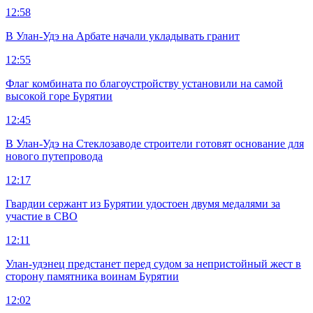
12:58
В Улан-Удэ на Арбате начали укладывать гранит
12:55
Флаг комбината по благоустройству установили на самой
высокой горе Бурятии
12:45
В Улан-Удэ на Стеклозаводе строители готовят основание для
нового путепровода
12:17
Гвардии сержант из Бурятии удостоен двумя медалями за
участие в СВО
12:11
Улан-удэнец предстанет перед судом за непристойный жест в
сторону памятника воинам Бурятии
12:02