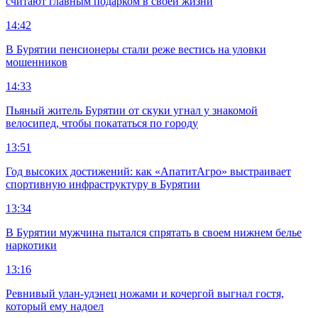
считают главным подарком в своей жизни
14:42
В Бурятии пенсионеры стали реже вестись на уловки
мошенников
14:33
Пьяный житель Бурятии от скуки угнал у знакомой
велосипед, чтобы покататься по городу
13:51
Год высоких достижений: как «АпатитАгро» выстраивает
спортивную инфраструктуру в Бурятии
13:34
В Бурятии мужчина пытался спрятать в своем нижнем белье
наркотики
13:16
Ревнивый улан-удэнец ножами и кочергой выгнал гостя,
который ему надоел