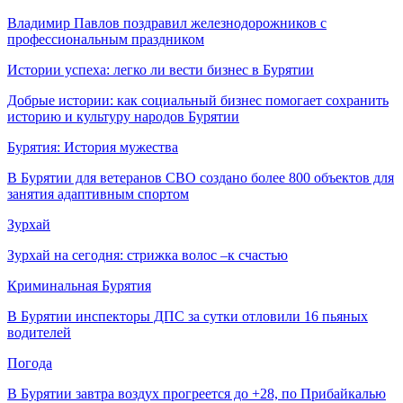
Владимир Павлов поздравил железнодорожников с
профессиональным праздником
Истории успеха: легко ли вести бизнес в Бурятии
Добрые истории: как социальный бизнес помогает сохранить
историю и культуру народов Бурятии
Бурятия: История мужества
В Бурятии для ветеранов СВО создано более 800 объектов для
занятия адаптивным спортом
Зурхай
Зурхай на сегодня: стрижка волос –к счастью
Криминальная Бурятия
В Бурятии инспекторы ДПС за сутки отловили 16 пьяных
водителей
Погода
В Бурятии завтра воздух прогреется до +28, по Прибайкалью