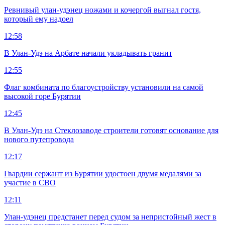
Ревнивый улан-удэнец ножами и кочергой выгнал гостя,
который ему надоел
12:58
В Улан-Удэ на Арбате начали укладывать гранит
12:55
Флаг комбината по благоустройству установили на самой
высокой горе Бурятии
12:45
В Улан-Удэ на Стеклозаводе строители готовят основание для
нового путепровода
12:17
Гвардии сержант из Бурятии удостоен двумя медалями за
участие в СВО
12:11
Улан-удэнец предстанет перед судом за непристойный жест в