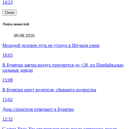
14:23
Close
Лента новостей
09.08.2026
Молодой человек чуть не утонул в Щучьем озере
18:05
В Бурятии завтра воздух прогреется до +28, по Прибайкалью
сильные дожди
15:08
В Бурятии ищут водителя, сбившего подростка
15:02
День строителя отмечают в Бурятии
12:32
С улиц Улан-Удэ откачивают воду после затяжного дождя