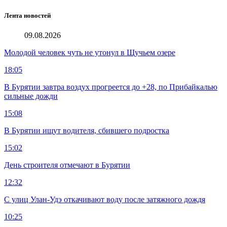
Лента новостей
09.08.2026
Молодой человек чуть не утонул в Щучьем озере
18:05
В Бурятии завтра воздух прогреется до +28, по Прибайкалью
сильные дожди
15:08
В Бурятии ищут водителя, сбившего подростка
15:02
День строителя отмечают в Бурятии
12:32
С улиц Улан-Удэ откачивают воду после затяжного дождя
10:25