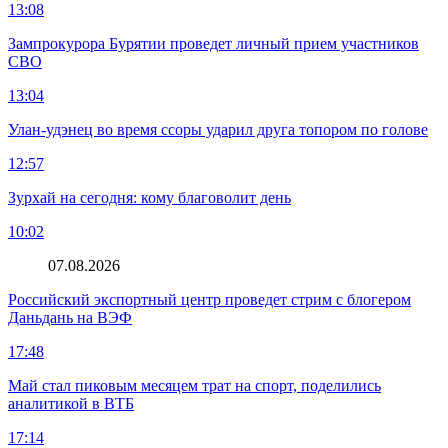
13:08
Зампрокурора Бурятии проведет личный прием участников
СВО
13:04
Улан-удэнец во время ссоры ударил друга топором по голове
12:57
Зурхай на сегодня: кому благоволит день
10:02
07.08.2026
Российский экспортный центр проведет стрим с блогером
Даньдань на ВЭФ
17:48
Май стал пиковым месяцем трат на спорт, поделились
аналитикой в ВТБ
17:14