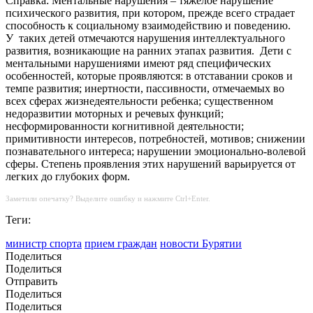
Справка: Ментальные нарушения – тяжелое нарушение
психического развития, при котором, прежде всего страдает
способность к социальному взаимодействию и поведению.
У таких детей отмечаются нарушения интеллектуального
развития, возникающие на ранних этапах развития. Дети с
ментальными нарушениями имеют ряд специфических
особенностей, которые проявляются: в отставании сроков и
темпе развития; инертности, пассивности, отмечаемых во
всех сферах жизнедеятельности ребенка; существенном
недоразвитии моторных и речевых функций;
несформированности когнитивной деятельности;
примитивности интересов, потребностей, мотивов; снижении
познавательного интереса; нарушении эмоционально-волевой
сферы. Степень проявления этих нарушений варьируется от
легких до глубоких форм.
Заметили опечатку? Выделите ошибку и нажмите Ctrl+Enter.
Теги:
министр спорта
прием граждан
новости Бурятии
Поделиться
Поделиться
Отправить
Поделиться
Поделиться