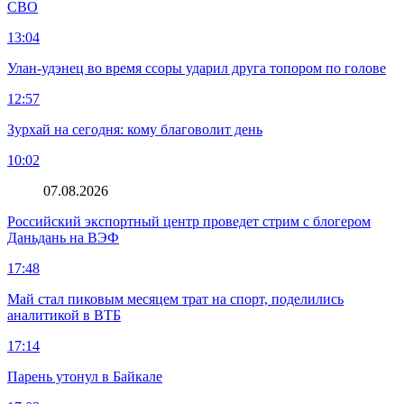
СВО
13:04
Улан-удэнец во время ссоры ударил друга топором по голове
12:57
Зурхай на сегодня: кому благоволит день
10:02
07.08.2026
Российский экспортный центр проведет стрим с блогером
Даньдань на ВЭФ
17:48
Май стал пиковым месяцем трат на спорт, поделились
аналитикой в ВТБ
17:14
Парень утонул в Байкале