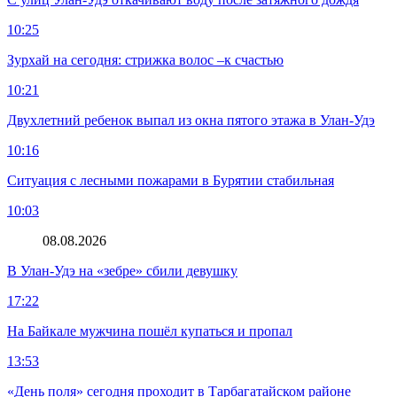
10:25
Зурхай на сегодня: стрижка волос –к счастью
10:21
Двухлетний ребенок выпал из окна пятого этажа в Улан-Удэ
10:16
Ситуация с лесными пожарами в Бурятии стабильная
10:03
08.08.2026
В Улан-Удэ на «зебре» сбили девушку
17:22
На Байкале мужчина пошёл купаться и пропал
13:53
«День поля» сегодня проходит в Тарбагатайском районе