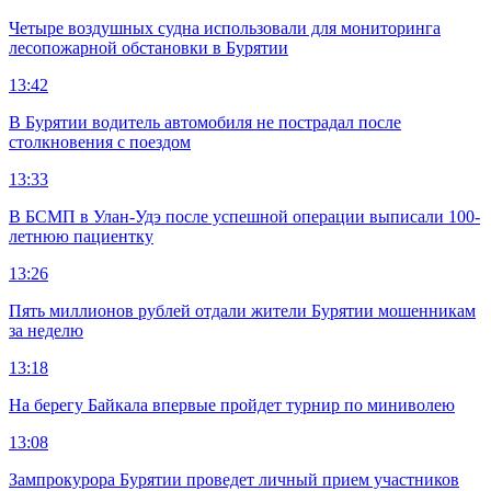
Четыре воздушных судна использовали для мониторинга
лесопожарной обстановки в Бурятии
13:42
В Бурятии водитель автомобиля не пострадал после
столкновения с поездом
13:33
В БСМП в Улан-Удэ после успешной операции выписали 100-
летнюю пациентку
13:26
Пять миллионов рублей отдали жители Бурятии мошенникам
за неделю
13:18
На берегу Байкала впервые пройдет турнир по миниволею
13:08
Зампрокурора Бурятии проведет личный прием участников