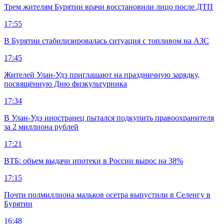
Трем жителям Бурятии врачи восстановили лицо после ДТП
17:55
В Бурятии стабилизировалась ситуация с топливом на АЗС
17:45
Жителей Улан-Удэ приглашают на праздничную зарядку,
посвящённую Дню физкультурника
17:34
В Улан-Удэ иностранец пытался подкупить правоохранителя
за 2 миллиона рублей
17:21
ВТБ: объем выдачи ипотеки в России вырос на 38%
17:15
Почти полмиллиона мальков осетра выпустили в Селенгу в
Бурятии
16:48