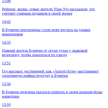
15:08
Ребенок, жизнь, семья: жители Улан-Удэ рассказали, что
считают главным подарком в своей жизни
14:42
В Бурятии пенсионеры стали реже вестись на уловки
мошенников
14:33
Пьяный житель Бурятии от скуки угнал у знакомой
велосипед, чтобы покататься по городу
13:51
Год высоких достижений: как «АпатитАгро» выстраивает
спортивную инфраструктуру в Бурятии
13:34
В Бурятии мужчина пытался спрятать в своем нижнем белье
наркотики
13:16