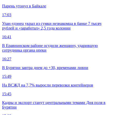
Парень утонул в Байкале
17:03
Улан-удэнец украл из сумки незнакомца в банке 7 тысяч
рублей и «заработал» 2,5 года колонии
16:41
В Еравнинском районе осудили женщину, ударившую
сотрудника органа опеки
16:27
В Бурятии завтра днем до +30, временами ливни
15:49
На ВСЖД на 7,7% выросли перевозки контейнеров
15:45
Кадры и экспорт станут центральными темами Дня поля в
Бурятии