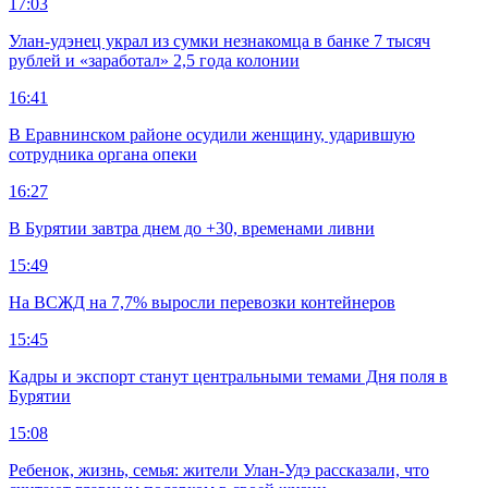
17:03
Улан-удэнец украл из сумки незнакомца в банке 7 тысяч
рублей и «заработал» 2,5 года колонии
16:41
В Еравнинском районе осудили женщину, ударившую
сотрудника органа опеки
16:27
В Бурятии завтра днем до +30, временами ливни
15:49
На ВСЖД на 7,7% выросли перевозки контейнеров
15:45
Кадры и экспорт станут центральными темами Дня поля в
Бурятии
15:08
Ребенок, жизнь, семья: жители Улан-Удэ рассказали, что