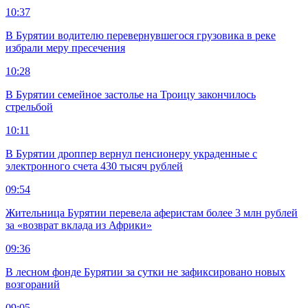
10:37
В Бурятии водителю перевернувшегося грузовика в реке
избрали меру пресечения
10:28
В Бурятии семейное застолье на Троицу закончилось
стрельбой
10:11
В Бурятии дроппер вернул пенсионеру украденные с
электронного счета 430 тысяч рублей
09:54
Жительница Бурятии перевела аферистам более 3 млн рублей
за «возврат вклада из Африки»
09:36
В лесном фонде Бурятии за сутки не зафиксировано новых
возгораний
09:05