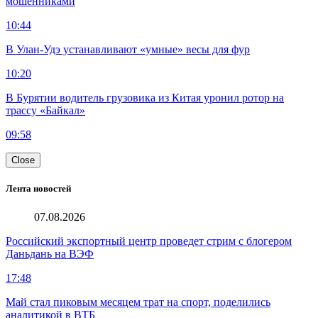
мошенниками
10:44
В Улан-Удэ устанавливают «умные» весы для фур
10:20
В Бурятии водитель грузовика из Китая уронил ротор на
трассу «Байкал»
09:58
Close
Лента новостей
07.08.2026
Российский экспортный центр проведет стрим с блогером
Даньдань на ВЭФ
17:48
Май стал пиковым месяцем трат на спорт, поделились
аналитикой в ВТБ