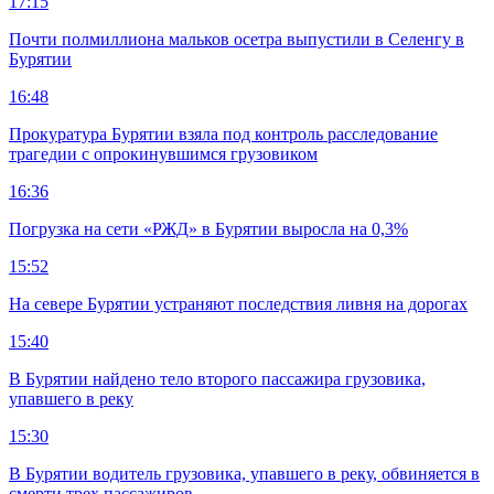
17:15
Почти полмиллиона мальков осетра выпустили в Селенгу в
Бурятии
16:48
Прокуратура Бурятии взяла под контроль расследование
трагедии с опрокинувшимся грузовиком
16:36
Погрузка на сети «РЖД» в Бурятии выросла на 0,3%
15:52
На севере Бурятии устраняют последствия ливня на дорогах
15:40
В Бурятии найдено тело второго пассажира грузовика,
упавшего в реку
15:30
В Бурятии водитель грузовика, упавшего в реку, обвиняется в
смерти трех пассажиров