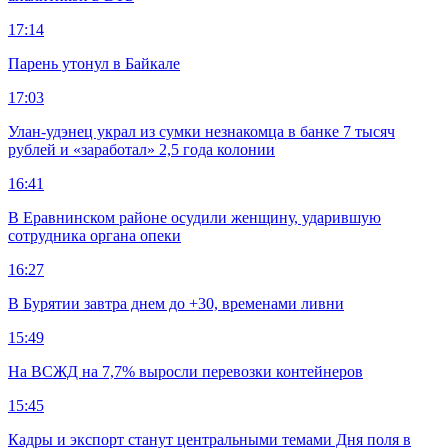
17:14
Парень утонул в Байкале
17:03
Улан-удэнец украл из сумки незнакомца в банке 7 тысяч
рублей и «заработал» 2,5 года колонии
16:41
В Еравнинском районе осудили женщину, ударившую
сотрудника органа опеки
16:27
В Бурятии завтра днем до +30, временами ливни
15:49
На ВСЖД на 7,7% выросли перевозки контейнеров
15:45
Кадры и экспорт станут центральными темами Дня поля в