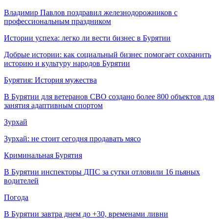
Владимир Павлов поздравил железнодорожников с
профессиональным праздником
Истории успеха: легко ли вести бизнес в Бурятии
Добрые истории: как социальный бизнес помогает сохранить
историю и культуру народов Бурятии
Бурятия: История мужества
В Бурятии для ветеранов СВО создано более 800 объектов для
занятия адаптивным спортом
Зурхай
Зурхай: не стоит сегодня продавать мясо
Криминальная Бурятия
В Бурятии инспекторы ДПС за сутки отловили 16 пьяных
водителей
Погода
В Бурятии завтра днем до +30, временами ливни