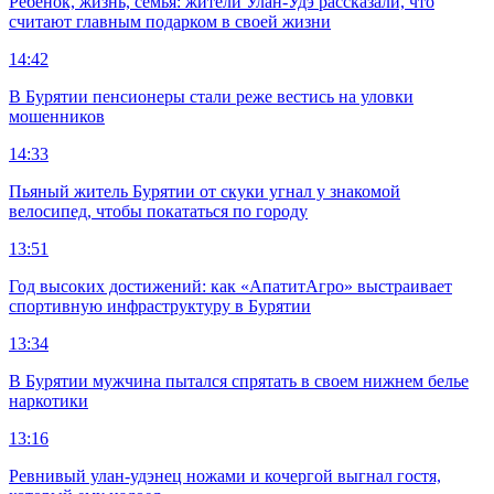
Ребенок, жизнь, семья: жители Улан-Удэ рассказали, что
считают главным подарком в своей жизни
14:42
В Бурятии пенсионеры стали реже вестись на уловки
мошенников
14:33
Пьяный житель Бурятии от скуки угнал у знакомой
велосипед, чтобы покататься по городу
13:51
Год высоких достижений: как «АпатитАгро» выстраивает
спортивную инфраструктуру в Бурятии
13:34
В Бурятии мужчина пытался спрятать в своем нижнем белье
наркотики
13:16
Ревнивый улан-удэнец ножами и кочергой выгнал гостя,