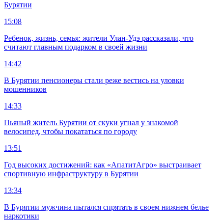
Бурятии
15:08
Ребенок, жизнь, семья: жители Улан-Удэ рассказали, что
считают главным подарком в своей жизни
14:42
В Бурятии пенсионеры стали реже вестись на уловки
мошенников
14:33
Пьяный житель Бурятии от скуки угнал у знакомой
велосипед, чтобы покататься по городу
13:51
Год высоких достижений: как «АпатитАгро» выстраивает
спортивную инфраструктуру в Бурятии
13:34
В Бурятии мужчина пытался спрятать в своем нижнем белье
наркотики