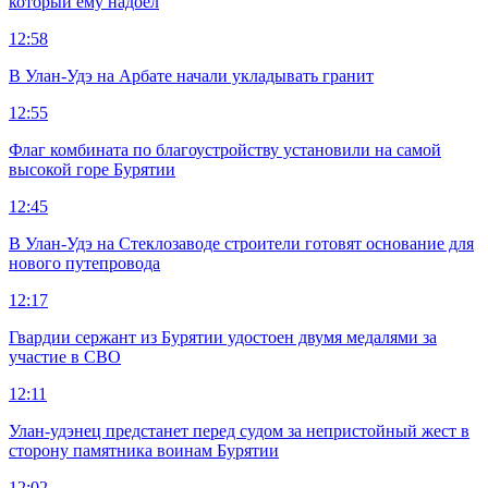
который ему надоел
12:58
В Улан-Удэ на Арбате начали укладывать гранит
12:55
Флаг комбината по благоустройству установили на самой
высокой горе Бурятии
12:45
В Улан-Удэ на Стеклозаводе строители готовят основание для
нового путепровода
12:17
Гвардии сержант из Бурятии удостоен двумя медалями за
участие в СВО
12:11
Улан-удэнец предстанет перед судом за непристойный жест в
сторону памятника воинам Бурятии
12:02