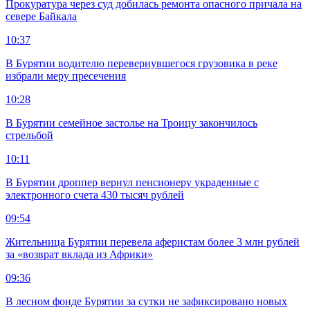
Прокуратура через суд добилась ремонта опасного причала на
севере Байкала
10:37
В Бурятии водителю перевернувшегося грузовика в реке
избрали меру пресечения
10:28
В Бурятии семейное застолье на Троицу закончилось
стрельбой
10:11
В Бурятии дроппер вернул пенсионеру украденные с
электронного счета 430 тысяч рублей
09:54
Жительница Бурятии перевела аферистам более 3 млн рублей
за «возврат вклада из Африки»
09:36
В лесном фонде Бурятии за сутки не зафиксировано новых