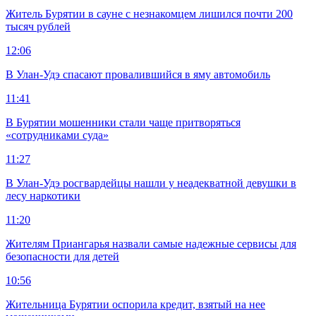
Житель Бурятии в сауне с незнакомцем лишился почти 200
тысяч рублей
12:06
В Улан-Удэ спасают провалившийся в яму автомобиль
11:41
В Бурятии мошенники стали чаще притворяться
«сотрудниками суда»
11:27
В Улан-Удэ росгвардейцы нашли у неадекватной девушки в
лесу наркотики
11:20
Жителям Приангарья назвали самые надежные сервисы для
безопасности для детей
10:56
Жительница Бурятии оспорила кредит, взятый на нее