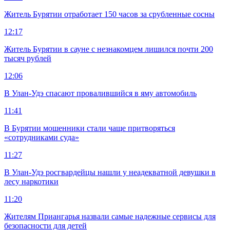
Житель Бурятии отработает 150 часов за срубленные сосны
12:17
Житель Бурятии в сауне с незнакомцем лишился почти 200
тысяч рублей
12:06
В Улан-Удэ спасают провалившийся в яму автомобиль
11:41
В Бурятии мошенники стали чаще притворяться
«сотрудниками суда»
11:27
В Улан-Удэ росгвардейцы нашли у неадекватной девушки в
лесу наркотики
11:20
Жителям Приангарья назвали самые надежные сервисы для
безопасности для детей