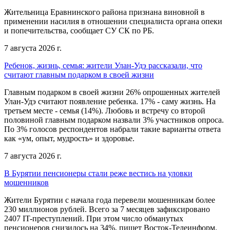
Жительница Еравнинского района признана виновной в
применении насилия в отношении специалиста органа опеки
и попечительства, сообщает СУ СК по РБ.
7 августа 2026 г.
Ребенок, жизнь, семья: жители Улан-Удэ рассказали, что
считают главным подарком в своей жизни
Главным подарком в своей жизни 26% опрошенных жителей
Улан-Удэ считают появление ребенка. 17% - саму жизнь. На
третьем месте - семья (14%). Любовь и встречу со второй
половиной главным подарком назвали 3% участников опроса.
По 3% голосов респондентов набрали такие варианты ответа
как «ум, опыт, мудрость» и здоровье.
7 августа 2026 г.
В Бурятии пенсионеры стали реже вестись на уловки
мошенников
Жители Бурятии с начала года перевели мошенникам более
230 миллионов рублей. Всего за 7 месяцев зафиксировано
2407 IT-преступлений. При этом число обманутых
пенсионеров снизилось на 34%, пишет Восток-Телеинформ.