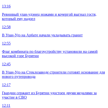
13:16
Ревнивый улан-удэнец ножами и кочергой выгнал гостя,
который ему надоел
12:58
В Улан-Удэ на Арбате начали укладывать гранит
12:55
Флаг комбината по благоустройству установили на самой
высокой горе Бурятии
12:45
В Улан-Удэ на Стеклозаводе строители готовят основание для
нового путепровода
12:17
Гвардии сержант из Бурятии удостоен двумя медалями за
участие в СВО
12:11