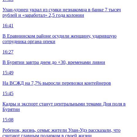
Улан-удэнец украл из сумки незнакомца в банке 7 тысяч
рублей и «заработал» 2,5 года колонии
16:41
В Еравнинском районе осудили женщину, ударившую
сотрудника органа опеки
16:27
В Бурятии завтра днем до +30, временами ливни
15:49
На ВСЖД на 7,7% выросли перевозки контейнеров
15:45
Кадры и экспорт станут центральными темами Дня поля в
Бурятии
15:08
Ребенок, жизнь, семья: жители Улан-Удэ рассказали, что
считают главным подарком в своей жизни