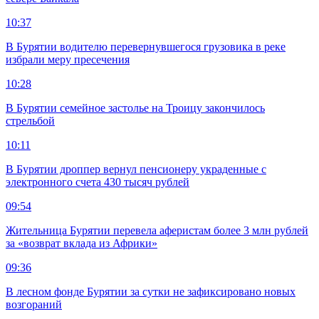
10:37
В Бурятии водителю перевернувшегося грузовика в реке
избрали меру пресечения
10:28
В Бурятии семейное застолье на Троицу закончилось
стрельбой
10:11
В Бурятии дроппер вернул пенсионеру украденные с
электронного счета 430 тысяч рублей
09:54
Жительница Бурятии перевела аферистам более 3 млн рублей
за «возврат вклада из Африки»
09:36
В лесном фонде Бурятии за сутки не зафиксировано новых
возгораний