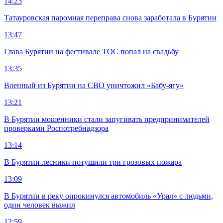
14:23
Татауровская паромная переправа снова заработала в Бурятии
13:47
Глава Бурятии на фестивале ТОС попал на свадьбу
13:35
Военный из Бурятии на СВО уничтожил «Бабу-ягу»
13:21
В Бурятии мошенники стали запугивать предпринимателей
проверками Роспотребнадзора
13:14
В Бурятии лесники потушили три грозовых пожара
13:09
В Бурятии в реку опрокинулся автомобиль «Урал» с людьми,
один человек выжил
12:59