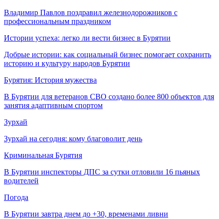
Владимир Павлов поздравил железнодорожников с
профессиональным праздником
Истории успеха: легко ли вести бизнес в Бурятии
Добрые истории: как социальный бизнес помогает сохранить
историю и культуру народов Бурятии
Бурятия: История мужества
В Бурятии для ветеранов СВО создано более 800 объектов для
занятия адаптивным спортом
Зурхай
Зурхай на сегодня: кому благоволит день
Криминальная Бурятия
В Бурятии инспекторы ДПС за сутки отловили 16 пьяных
водителей
Погода
В Бурятии завтра днем до +30, временами ливни