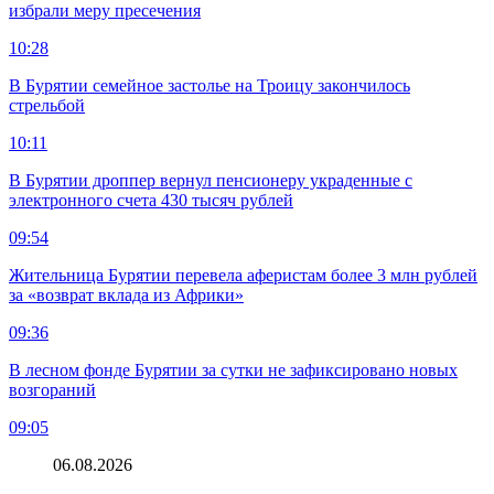
избрали меру пресечения
10:28
В Бурятии семейное застолье на Троицу закончилось
стрельбой
10:11
В Бурятии дроппер вернул пенсионеру украденные с
электронного счета 430 тысяч рублей
09:54
Жительница Бурятии перевела аферистам более 3 млн рублей
за «возврат вклада из Африки»
09:36
В лесном фонде Бурятии за сутки не зафиксировано новых
возгораний
09:05
06.08.2026