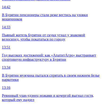
14:42
В Бурятии пенсионеры стали реже вестись на уловки
мошенников
14:33
Пьяный житель Бурятии от скуки угнал у знакомой
велосипед, чтобы покататься по городу
13:51
Год высоких достижений: как «АпатитАгро» выстраивает
спортивную инфраструктуру в Бурятии
13:34
В Бурятии мужчина пытался спрятать в своем нижнем белье
наркотики
13:16
Ревнивый улан-удэнец ножами и кочергой выгнал гостя,
который ему надоел