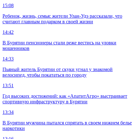
15:08
Ребенок, жизнь, семья: жители Улан-Удэ рассказали, что
считают главным подарком в своей жизни
14:42
В Бурятии пенсионеры стали реже вестись на уловки
мошенников
14:33
Пьяный житель Бурятии от скуки угнал у знакомой
велосипед, чтобы покататься по городу
13:51
Год высоких достижений: как «АпатитАгро» выстраивает
спортивную инфраструктуру в Бурятии
13:34
В Бурятии мужчина пытался спрятать в своем нижнем белье
наркотики
13:16