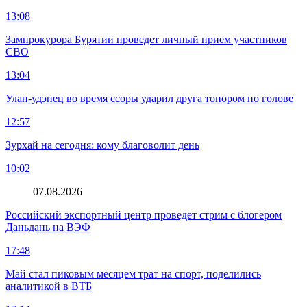
13:08
Зампрокурора Бурятии проведет личный прием участников
СВО
13:04
Улан-удэнец во время ссоры ударил друга топором по голове
12:57
Зурхай на сегодня: кому благоволит день
10:02
07.08.2026
Российский экспортный центр проведет стрим с блогером
Даньдань на ВЭФ
17:48
Май стал пиковым месяцем трат на спорт, поделились
аналитикой в ВТБ