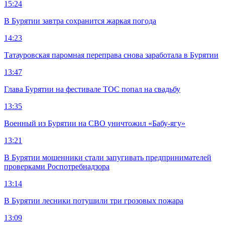
15:24
В Бурятии завтра сохранится жаркая погода
14:23
Татауровская паромная переправа снова заработала в Бурятии
13:47
Глава Бурятии на фестивале ТОС попал на свадьбу
13:35
Военный из Бурятии на СВО уничтожил «Бабу-ягу»
13:21
В Бурятии мошенники стали запугивать предпринимателей
проверками Роспотребнадзора
13:14
В Бурятии лесники потушили три грозовых пожара
13:09