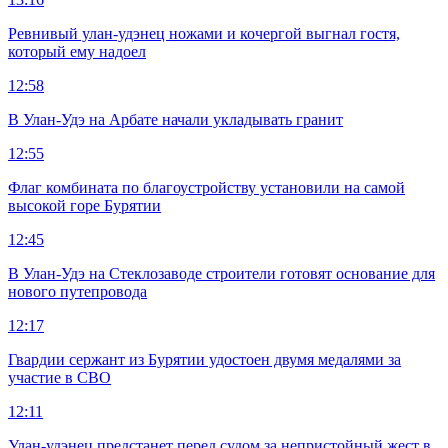
Ревнивый улан-удэнец ножами и кочергой выгнал гостя,
который ему надоел
12:58
В Улан-Удэ на Арбате начали укладывать гранит
12:55
Флаг комбината по благоустройству установили на самой
высокой горе Бурятии
12:45
В Улан-Удэ на Стеклозаводе строители готовят основание для
нового путепровода
12:17
Гвардии сержант из Бурятии удостоен двумя медалями за
участие в СВО
12:11
Улан-удэнец предстанет перед судом за непристойный жест в