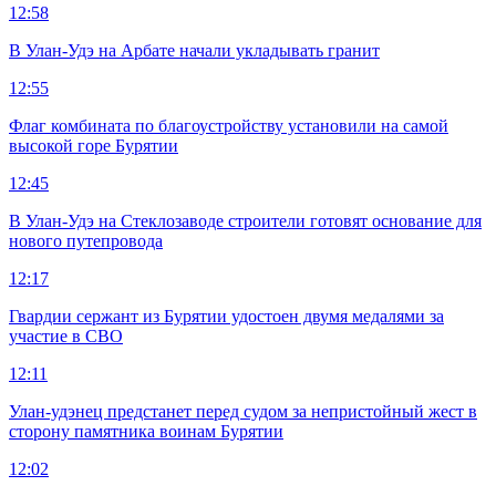
12:58
В Улан-Удэ на Арбате начали укладывать гранит
12:55
Флаг комбината по благоустройству установили на самой
высокой горе Бурятии
12:45
В Улан-Удэ на Стеклозаводе строители готовят основание для
нового путепровода
12:17
Гвардии сержант из Бурятии удостоен двумя медалями за
участие в СВО
12:11
Улан-удэнец предстанет перед судом за непристойный жест в
сторону памятника воинам Бурятии
12:02