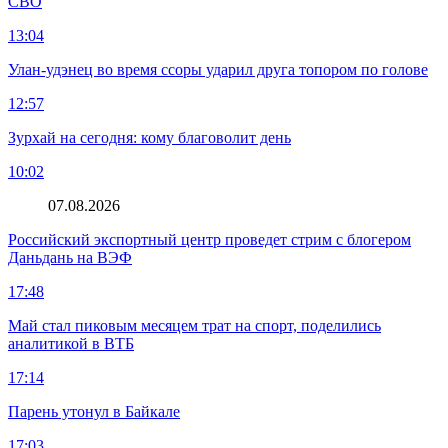
СВО
13:04
Улан-удэнец во время ссоры ударил друга топором по голове
12:57
Зурхай на сегодня: кому благоволит день
10:02
07.08.2026
Российский экспортный центр проведет стрим с блогером
Даньдань на ВЭФ
17:48
Май стал пиковым месяцем трат на спорт, поделились
аналитикой в ВТБ
17:14
Парень утонул в Байкале
17:03