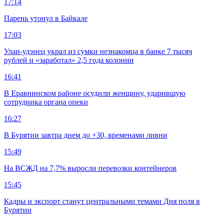
17:14
Парень утонул в Байкале
17:03
Улан-удэнец украл из сумки незнакомца в банке 7 тысяч
рублей и «заработал» 2,5 года колонии
16:41
В Еравнинском районе осудили женщину, ударившую
сотрудника органа опеки
16:27
В Бурятии завтра днем до +30, временами ливни
15:49
На ВСЖД на 7,7% выросли перевозки контейнеров
15:45
Кадры и экспорт станут центральными темами Дня поля в
Бурятии