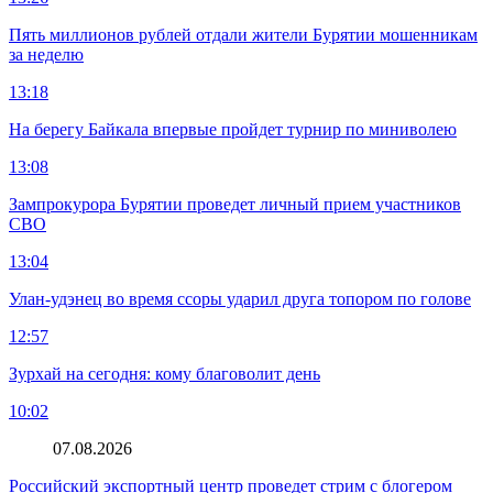
Пять миллионов рублей отдали жители Бурятии мошенникам
за неделю
13:18
На берегу Байкала впервые пройдет турнир по миниволею
13:08
Зампрокурора Бурятии проведет личный прием участников
СВО
13:04
Улан-удэнец во время ссоры ударил друга топором по голове
12:57
Зурхай на сегодня: кому благоволит день
10:02
07.08.2026
Российский экспортный центр проведет стрим с блогером