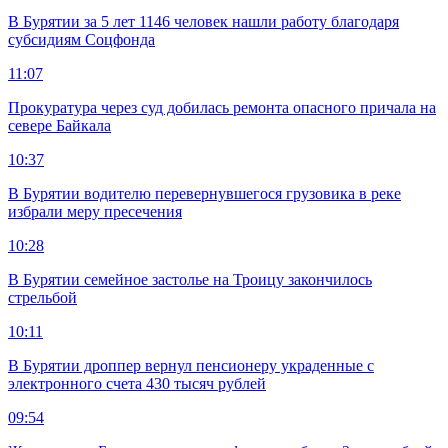
В Бурятии за 5 лет 1146 человек нашли работу благодаря
субсидиям Соцфонда
11:07
Прокуратура через суд добилась ремонта опасного причала на
севере Байкала
10:37
В Бурятии водителю перевернувшегося грузовика в реке
избрали меру пресечения
10:28
В Бурятии семейное застолье на Троицу закончилось
стрельбой
10:11
В Бурятии дроппер вернул пенсионеру украденные с
электронного счета 430 тысяч рублей
09:54