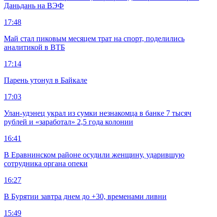
Даньдань на ВЭФ
17:48
Май стал пиковым месяцем трат на спорт, поделились
аналитикой в ВТБ
17:14
Парень утонул в Байкале
17:03
Улан-удэнец украл из сумки незнакомца в банке 7 тысяч
рублей и «заработал» 2,5 года колонии
16:41
В Еравнинском районе осудили женщину, ударившую
сотрудника органа опеки
16:27
В Бурятии завтра днем до +30, временами ливни
15:49