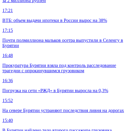
за 2 миллиона рублей
17:21
ВТБ: объем выдачи ипотеки в России вырос на 38%
17:15
Почти полмиллиона мальков осетра выпустили в Селенгу в
Бурятии
16:48
Прокуратура Бурятии взяла под контроль расследование
трагедии с опрокинувшимся грузовиком
16:36
Погрузка на сети «РЖД» в Бурятии выросла на 0,3%
15:52
На севере Бурятии устраняют последствия ливня на дорогах
15:40
В Бурятии найдено тело второго пассажира грузовика,