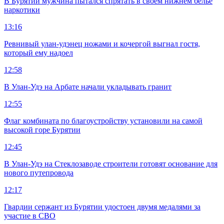
В Бурятии мужчина пытался спрятать в своем нижнем белье
наркотики
13:16
Ревнивый улан-удэнец ножами и кочергой выгнал гостя,
который ему надоел
12:58
В Улан-Удэ на Арбате начали укладывать гранит
12:55
Флаг комбината по благоустройству установили на самой
высокой горе Бурятии
12:45
В Улан-Удэ на Стеклозаводе строители готовят основание для
нового путепровода
12:17
Гвардии сержант из Бурятии удостоен двумя медалями за
участие в СВО