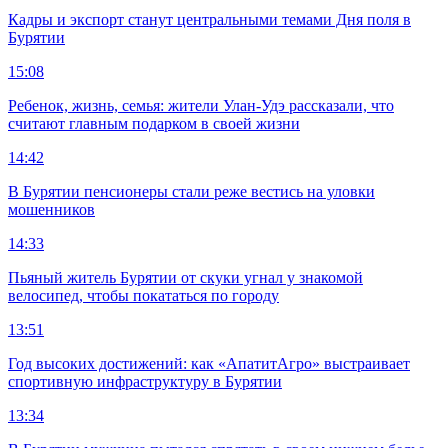
Кадры и экспорт станут центральными темами Дня поля в
Бурятии
15:08
Ребенок, жизнь, семья: жители Улан-Удэ рассказали, что
считают главным подарком в своей жизни
14:42
В Бурятии пенсионеры стали реже вестись на уловки
мошенников
14:33
Пьяный житель Бурятии от скуки угнал у знакомой
велосипед, чтобы покататься по городу
13:51
Год высоких достижений: как «АпатитАгро» выстраивает
спортивную инфраструктуру в Бурятии
13:34