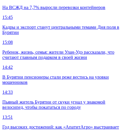
На ВСЖД на 7,7% выросли перевозки контейнеров
15:45
Кадры и экспорт станут центральными темами Дня поля в
Бурятии
15:08
Ребенок, жизнь, семья: жители Улан-Удэ рассказали, что
считают главным подарком в своей жизни
14:42
В Бурятии пенсионеры стали реже вестись на уловки
мошенников
14:33
Пьяный житель Бурятии от скуки угнал у знакомой
велосипед, чтобы покататься по городу
13:51
Год высоких достижений: как «АпатитАгро» выстраивает