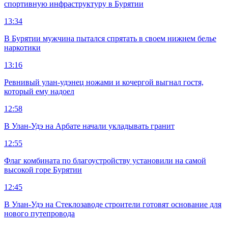
спортивную инфраструктуру в Бурятии
13:34
В Бурятии мужчина пытался спрятать в своем нижнем белье
наркотики
13:16
Ревнивый улан-удэнец ножами и кочергой выгнал гостя,
который ему надоел
12:58
В Улан-Удэ на Арбате начали укладывать гранит
12:55
Флаг комбината по благоустройству установили на самой
высокой горе Бурятии
12:45
В Улан-Удэ на Стеклозаводе строители готовят основание для
нового путепровода