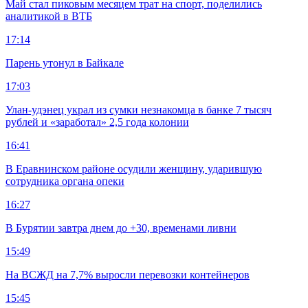
Май стал пиковым месяцем трат на спорт, поделились
аналитикой в ВТБ
17:14
Парень утонул в Байкале
17:03
Улан-удэнец украл из сумки незнакомца в банке 7 тысяч
рублей и «заработал» 2,5 года колонии
16:41
В Еравнинском районе осудили женщину, ударившую
сотрудника органа опеки
16:27
В Бурятии завтра днем до +30, временами ливни
15:49
На ВСЖД на 7,7% выросли перевозки контейнеров
15:45