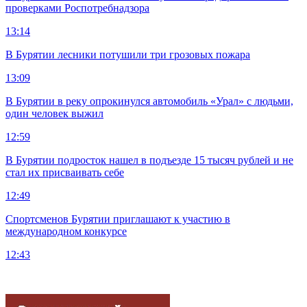
проверками Роспотребнадзора
13:14
В Бурятии лесники потушили три грозовых пожара
13:09
В Бурятии в реку опрокинулся автомобиль «Урал» с людьми,
один человек выжил
12:59
В Бурятии подросток нашел в подъезде 15 тысяч рублей и не
стал их присваивать себе
12:49
Спортсменов Бурятии приглашают к участию в
международном конкурсе
12:43