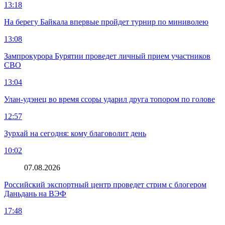
13:18
На берегу Байкала впервые пройдет турнир по миниволею
13:08
Зампрокурора Бурятии проведет личный прием участников
СВО
13:04
Улан-удэнец во время ссоры ударил друга топором по голове
12:57
Зурхай на сегодня: кому благоволит день
10:02
07.08.2026
Российский экспортный центр проведет стрим с блогером
Даньдань на ВЭФ
17:48