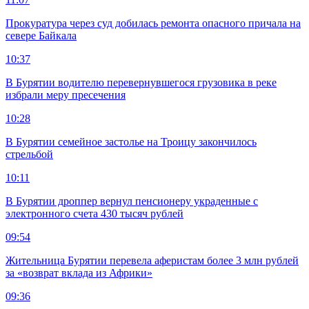
Прокуратура через суд добилась ремонта опасного причала на
севере Байкала
10:37
В Бурятии водителю перевернувшегося грузовика в реке
избрали меру пресечения
10:28
В Бурятии семейное застолье на Троицу закончилось
стрельбой
10:11
В Бурятии дроппер вернул пенсионеру украденные с
электронного счета 430 тысяч рублей
09:54
Жительница Бурятии перевела аферистам более 3 млн рублей
за «возврат вклада из Африки»
09:36