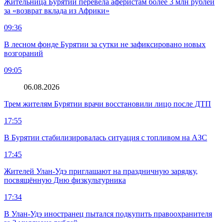
Жительница Бурятии перевела аферистам более 3 млн рублей
за «возврат вклада из Африки»
09:36
В лесном фонде Бурятии за сутки не зафиксировано новых
возгораний
09:05
06.08.2026
Трем жителям Бурятии врачи восстановили лицо после ДТП
17:55
В Бурятии стабилизировалась ситуация с топливом на АЗС
17:45
Жителей Улан-Удэ приглашают на праздничную зарядку,
посвящённую Дню физкультурника
17:34
В Улан-Удэ иностранец пытался подкупить правоохранителя