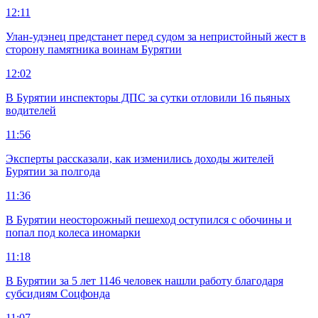
12:11
Улан-удэнец предстанет перед судом за непристойный жест в
сторону памятника воинам Бурятии
12:02
В Бурятии инспекторы ДПС за сутки отловили 16 пьяных
водителей
11:56
Эксперты рассказали, как изменились доходы жителей
Бурятии за полгода
11:36
В Бурятии неосторожный пешеход оступился с обочины и
попал под колеса иномарки
11:18
В Бурятии за 5 лет 1146 человек нашли работу благодаря
субсидиям Соцфонда
11:07