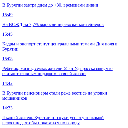
В Бурятии завтра днем до +30, временами ливни
15:49
На ВСЖД на 7,7% выросли перевозки контейнеров
15:45
Кадры и экспорт станут центральными темами Дня поля в
Бурятии
15:08
Ребенок, жизнь, семья: жители Улан-Удэ рассказали, что
считают главным подарком в своей жизни
14:42
В Бурятии пенсионеры стали реже вестись на уловки
мошенников
14:33
Пьяный житель Бурятии от скуки угнал у знакомой
велосипед, чтобы покататься по городу