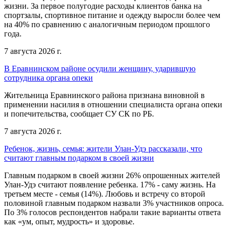
жизни. За первое полугодие расходы клиентов банка на
спортзалы, спортивное питание и одежду выросли более чем
на 40% по сравнению с аналогичным периодом прошлого
года.
7 августа 2026 г.
В Еравнинском районе осудили женщину, ударившую
сотрудника органа опеки
Жительница Еравнинского района признана виновной в
применении насилия в отношении специалиста органа опеки
и попечительства, сообщает СУ СК по РБ.
7 августа 2026 г.
Ребенок, жизнь, семья: жители Улан-Удэ рассказали, что
считают главным подарком в своей жизни
Главным подарком в своей жизни 26% опрошенных жителей
Улан-Удэ считают появление ребенка. 17% - саму жизнь. На
третьем месте - семья (14%). Любовь и встречу со второй
половиной главным подарком назвали 3% участников опроса.
По 3% голосов респондентов набрали такие варианты ответа
как «ум, опыт, мудрость» и здоровье.