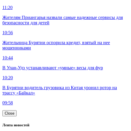
11:20
Жителям Приангарья назвали самые надежные сервисы для
безопасности для детей
10:56
Жительница Бурятии оспорила кредит, взятый на нее
мошенниками
10:44
В Улан-Удэ устанавливают «умные» весы для фур
10:20
В Бурятии водитель грузовика из Китая уронил ротор на
трассу «Байкал»
09:58
Close
Лента новостей