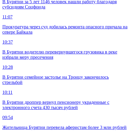
В Бурятии за 5 лет 1146 человек нашли работу благодаря
субсидиям Соцфонда
11:07
Прокуратура через суд добилась ремонта опасного причала на
севере Байкала
10:37
В Бурятии водителю перевернувшегося грузовика в реке
избрали меру пресечения
10:28
В Бурятии семейное застолье на Троицу закончилось
стрельбой
10:11
В Бурятии дроппер вернул пенсионеру украденные с
электронного счета 430 тысяч рублей
09:54
Жительница Бурятии перевела аферистам более 3 млн рублей