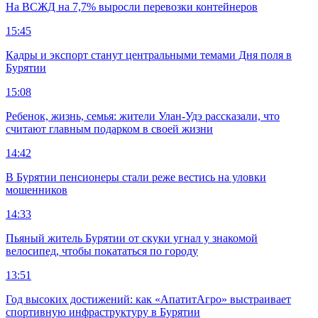
На ВСЖД на 7,7% выросли перевозки контейнеров
15:45
Кадры и экспорт станут центральными темами Дня поля в
Бурятии
15:08
Ребенок, жизнь, семья: жители Улан-Удэ рассказали, что
считают главным подарком в своей жизни
14:42
В Бурятии пенсионеры стали реже вестись на уловки
мошенников
14:33
Пьяный житель Бурятии от скуки угнал у знакомой
велосипед, чтобы покататься по городу
13:51
Год высоких достижений: как «АпатитАгро» выстраивает
спортивную инфраструктуру в Бурятии