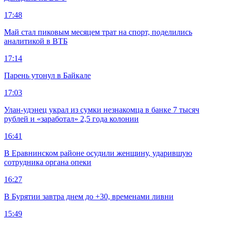
17:48
Май стал пиковым месяцем трат на спорт, поделились
аналитикой в ВТБ
17:14
Парень утонул в Байкале
17:03
Улан-удэнец украл из сумки незнакомца в банке 7 тысяч
рублей и «заработал» 2,5 года колонии
16:41
В Еравнинском районе осудили женщину, ударившую
сотрудника органа опеки
16:27
В Бурятии завтра днем до +30, временами ливни
15:49