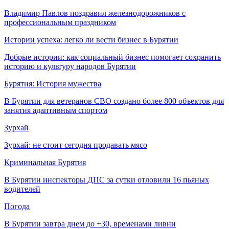
Владимир Павлов поздравил железнодорожников с
профессиональным праздником
Истории успеха: легко ли вести бизнес в Бурятии
Добрые истории: как социальный бизнес помогает сохранить
историю и культуру народов Бурятии
Бурятия: История мужества
В Бурятии для ветеранов СВО создано более 800 объектов для
занятия адаптивным спортом
Зурхай
Зурхай: не стоит сегодня продавать мясо
Криминальная Бурятия
В Бурятии инспекторы ДПС за сутки отловили 16 пьяных
водителей
Погода
В Бурятии завтра днем до +30, временами ливни