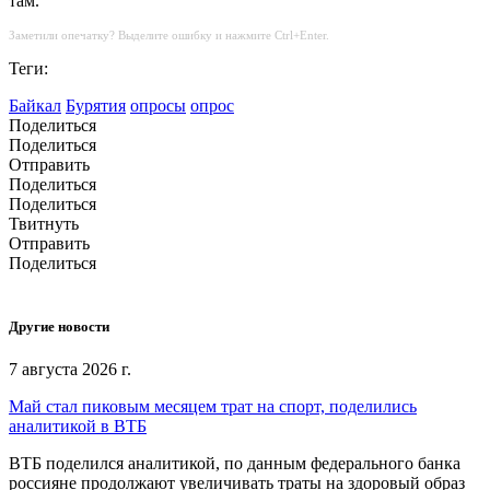
там.
Заметили опечатку? Выделите ошибку и нажмите Ctrl+Enter.
Теги:
Байкал
Бурятия
опросы
опрос
Поделиться
Поделиться
Отправить
Поделиться
Поделиться
Твитнуть
Отправить
Поделиться
Другие новости
7 августа 2026 г.
Май стал пиковым месяцем трат на спорт, поделились
аналитикой в ВТБ
ВТБ поделился аналитикой, по данным федерального банка
россияне продолжают увеличивать траты на здоровый образ