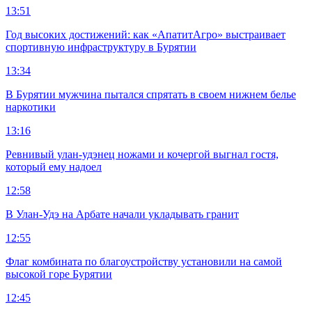
13:51
Год высоких достижений: как «АпатитАгро» выстраивает
спортивную инфраструктуру в Бурятии
13:34
В Бурятии мужчина пытался спрятать в своем нижнем белье
наркотики
13:16
Ревнивый улан-удэнец ножами и кочергой выгнал гостя,
который ему надоел
12:58
В Улан-Удэ на Арбате начали укладывать гранит
12:55
Флаг комбината по благоустройству установили на самой
высокой горе Бурятии
12:45