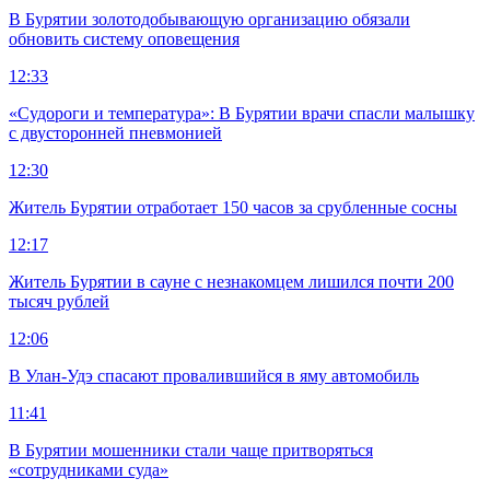
В Бурятии золотодобывающую организацию обязали
обновить систему оповещения
12:33
«Судороги и температура»: В Бурятии врачи спасли малышку
с двусторонней пневмонией
12:30
Житель Бурятии отработает 150 часов за срубленные сосны
12:17
Житель Бурятии в сауне с незнакомцем лишился почти 200
тысяч рублей
12:06
В Улан-Удэ спасают провалившийся в яму автомобиль
11:41
В Бурятии мошенники стали чаще притворяться
«сотрудниками суда»