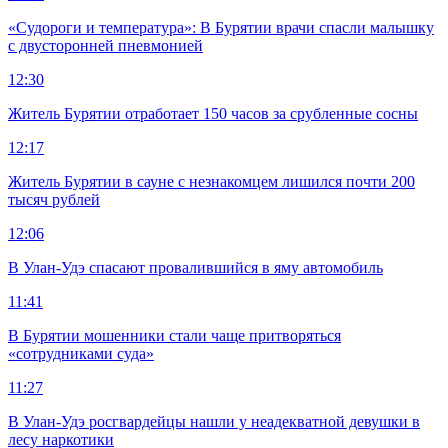
«Судороги и температура»: В Бурятии врачи спасли малышку
с двусторонней пневмонией
12:30
Житель Бурятии отработает 150 часов за срубленные сосны
12:17
Житель Бурятии в сауне с незнакомцем лишился почти 200
тысяч рублей
12:06
В Улан-Удэ спасают провалившийся в яму автомобиль
11:41
В Бурятии мошенники стали чаще притворяться
«сотрудниками суда»
11:27
В Улан-Удэ росгвардейцы нашли у неадекватной девушки в
лесу наркотики