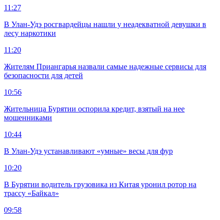
11:27
В Улан-Удэ росгвардейцы нашли у неадекватной девушки в
лесу наркотики
11:20
Жителям Приангарья назвали самые надежные сервисы для
безопасности для детей
10:56
Жительница Бурятии оспорила кредит, взятый на нее
мошенниками
10:44
В Улан-Удэ устанавливают «умные» весы для фур
10:20
В Бурятии водитель грузовика из Китая уронил ротор на
трассу «Байкал»
09:58