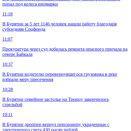
попал под колеса иномарки
11:18
В Бурятии за 5 лет 1146 человек нашли работу благодаря
субсидиям Соцфонда
11:07
Прокуратура через суд добилась ремонта опасного причала на
севере Байкала
10:37
В Бурятии водителю перевернувшегося грузовика в реке
избрали меру пресечения
10:28
В Бурятии семейное застолье на Троицу закончилось
стрельбой
10:11
В Бурятии дроппер вернул пенсионеру украденные с
электронного счета 430 тысяч рублей