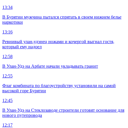
13:34
В Бурятии мужчина пытался спрятать в своем нижнем белье
наркотики
13:16
Ревнивый улан-удэнец ножами и кочергой выгнал гостя,
который ему надоел
12:58
В Улан-Удэ на Арбате начали укладывать гранит
12:55
Флаг комбината по благоустройству установили на самой
высокой горе Бурятии
12:45
В Улан-Удэ на Стеклозаводе строители готовят основание для
нового путепровода
12:17