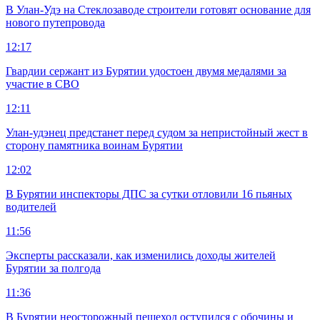
В Улан-Удэ на Стеклозаводе строители готовят основание для
нового путепровода
12:17
Гвардии сержант из Бурятии удостоен двумя медалями за
участие в СВО
12:11
Улан-удэнец предстанет перед судом за непристойный жест в
сторону памятника воинам Бурятии
12:02
В Бурятии инспекторы ДПС за сутки отловили 16 пьяных
водителей
11:56
Эксперты рассказали, как изменились доходы жителей
Бурятии за полгода
11:36
В Бурятии неосторожный пешеход оступился с обочины и