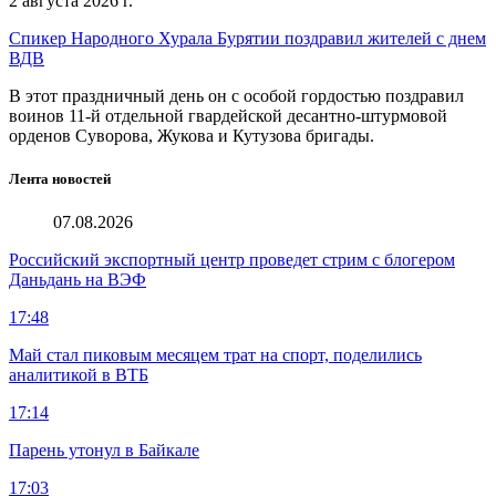
2 августа 2026 г.
Спикер Народного Хурала Бурятии поздравил жителей с днем
ВДВ
В этот праздничный день он с особой гордостью поздравил
воинов 11-й отдельной гвардейской десантно-штурмовой
орденов Суворова, Жукова и Кутузова бригады.
Лента новостей
07.08.2026
Российский экспортный центр проведет стрим с блогером
Даньдань на ВЭФ
17:48
Май стал пиковым месяцем трат на спорт, поделились
аналитикой в ВТБ
17:14
Парень утонул в Байкале
17:03