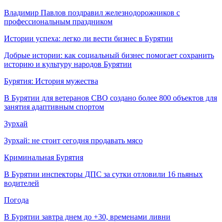
Владимир Павлов поздравил железнодорожников с
профессиональным праздником
Истории успеха: легко ли вести бизнес в Бурятии
Добрые истории: как социальный бизнес помогает сохранить
историю и культуру народов Бурятии
Бурятия: История мужества
В Бурятии для ветеранов СВО создано более 800 объектов для
занятия адаптивным спортом
Зурхай
Зурхай: не стоит сегодня продавать мясо
Криминальная Бурятия
В Бурятии инспекторы ДПС за сутки отловили 16 пьяных
водителей
Погода
В Бурятии завтра днем до +30, временами ливни