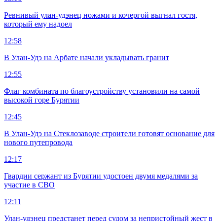
Ревнивый улан-удэнец ножами и кочергой выгнал гостя,
который ему надоел
12:58
В Улан-Удэ на Арбате начали укладывать гранит
12:55
Флаг комбината по благоустройству установили на самой
высокой горе Бурятии
12:45
В Улан-Удэ на Стеклозаводе строители готовят основание для
нового путепровода
12:17
Гвардии сержант из Бурятии удостоен двумя медалями за
участие в СВО
12:11
Улан-удэнец предстанет перед судом за непристойный жест в