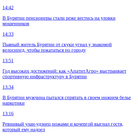
14:42
В Бурятии пенсионеры стали реже вестись на уловки
мошенников
14:33
Пьяный житель Бурятии от скуки угнал у знакомой
велосипед, чтобы покататься по городу
13:51
Год высоких достижений: как «АпатитАгро» выстраивает
спортивную инфраструктуру в Бурятии
13:34
В Бурятии мужчина пытался спрятать в своем нижнем белье
наркотики
13:16
Ревнивый улан-удэнец ножами и кочергой выгнал гостя,
который ему надоел