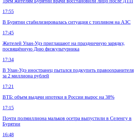
Трем жителям Бурятии врачи восстановили лицо после ДТП
17:55
В Бурятии стабилизировалась ситуация с топливом на АЗС
17:45
Жителей Улан-Удэ приглашают на праздничную зарядку,
посвящённую Дню физкультурника
17:34
В Улан-Удэ иностранец пытался подкупить правоохранителя
за 2 миллиона рублей
17:21
ВТБ: объем выдачи ипотеки в России вырос на 38%
17:15
Почти полмиллиона мальков осетра выпустили в Селенгу в
Бурятии
16:48