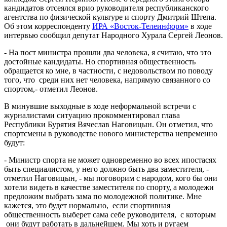
кандидатов отсеялся врио руководителя республиканского
агентства по физической культуре и спорту Дмитрий Штепа.
Об этом корреспонденту
ИРА «Восток-Телеинформ»
в ходе
интервью сообщил депутат Народного Хурала Сергей Леонов.
- На пост министра прошли два человека, я считаю, что это
достойные кандидаты. Но спортивная общественность
обращается ко мне, в частности, с недовольством по поводу
того, что среди них нет человека, напрямую связанного со
спортом,- отметил Леонов.
В минувшие выходные в ходе неформальной встречи с
журналистами ситуацию прокомментировал глава
Республики Бурятия Вячеслав Наговицын. Он отметил, что
спортсмены в руководстве нового министерства непременно
будут:
- Министр спорта не может одновременно во всех ипостасях
быть специалистом, у него должно быть два заместителя, -
отметил Наговицын, - мы поговорим с народом, кого бы они
хотели видеть в качестве заместителя по спорту, а молодежи
предложим выбрать зама по молодежной политике. Мне
кажется, это будет нормально, если спортивная
общественность выберет сама себе руководителя, с которым
они будут работать в дальнейшем. Мы хоть и ругаем