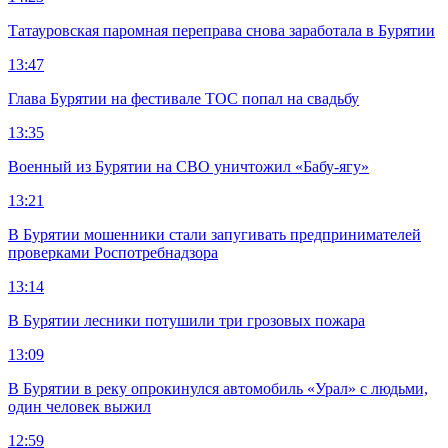
Татауровская паромная переправа снова заработала в Бурятии
13:47
Глава Бурятии на фестивале ТОС попал на свадьбу
13:35
Военный из Бурятии на СВО уничтожил «Бабу-ягу»
13:21
В Бурятии мошенники стали запугивать предпринимателей
проверками Роспотребнадзора
13:14
В Бурятии лесники потушили три грозовых пожара
13:09
В Бурятии в реку опрокинулся автомобиль «Урал» с людьми,
один человек выжил
12:59