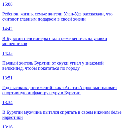
15:08
Ребенок, жизнь, семья: жители Улан-Удэ рассказали, что
считают главным подарком в своей жизни
14:42
В Бурятии пенсионеры стали реже вестись на уловки
мошенников
14:33
Пьяный житель Бурятии от скуки угнал у знакомой
велосипед, чтобы покататься по городу
13:51
Год высоких достижений: как «АпатитАгро» выстраивает
спортивную инфраструктуру в Бурятии
13:34
В Бурятии мужчина пытался спрятать в своем нижнем белье
наркотики
13:16