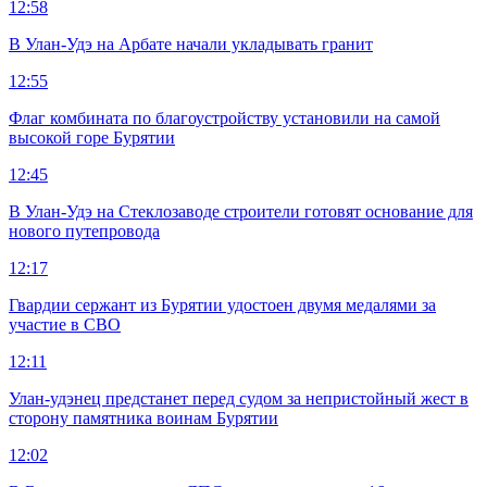
12:58
В Улан-Удэ на Арбате начали укладывать гранит
12:55
Флаг комбината по благоустройству установили на самой
высокой горе Бурятии
12:45
В Улан-Удэ на Стеклозаводе строители готовят основание для
нового путепровода
12:17
Гвардии сержант из Бурятии удостоен двумя медалями за
участие в СВО
12:11
Улан-удэнец предстанет перед судом за непристойный жест в
сторону памятника воинам Бурятии
12:02