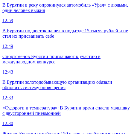
В Бурятии в реку опрокинулся автомобиль «Урал» с людьми,
один человек выжил
12:59
В Бурятии подросток нашел в подъезде 15 тысяч рублей и не
стал их присваивать себе
12:49
Спортсменов Бурятии приглашают к участию в
международном конкурсе
12:43
В Бурятии золотодобывающую организацию обязали
обновить систему оповещения
12:33
«Судороги и температура»: В Бурятии врачи спасли малышку
с двусторонней пневмонией
12:30
Житель Бурятии отработает 150 часов за срубленные сосны