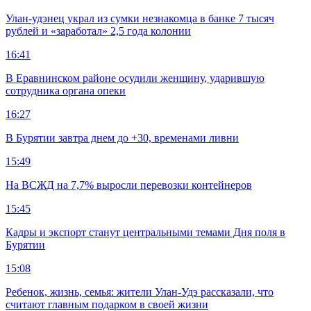
Улан-удэнец украл из сумки незнакомца в банке 7 тысяч
рублей и «заработал» 2,5 года колонии
16:41
В Еравнинском районе осудили женщину, ударившую
сотрудника органа опеки
16:27
В Бурятии завтра днем до +30, временами ливни
15:49
На ВСЖД на 7,7% выросли перевозки контейнеров
15:45
Кадры и экспорт станут центральными темами Дня поля в
Бурятии
15:08
Ребенок, жизнь, семья: жители Улан-Удэ рассказали, что
считают главным подарком в своей жизни