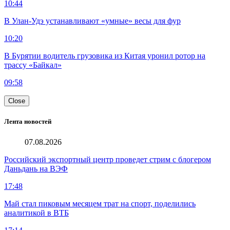
10:44
В Улан-Удэ устанавливают «умные» весы для фур
10:20
В Бурятии водитель грузовика из Китая уронил ротор на
трассу «Байкал»
09:58
Close
Лента новостей
07.08.2026
Российский экспортный центр проведет стрим с блогером
Даньдань на ВЭФ
17:48
Май стал пиковым месяцем трат на спорт, поделились
аналитикой в ВТБ