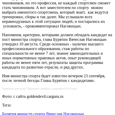
чиновников, но это профессия, не каждый спортсмен сможет
стать чиновником. А вот заместителем по спорту можно
выбрать именитого спортсмена, который знает, как ведутся
тренировки, сборы и так далее. Мы услышали всех
неравнодушных к этой ситуации людей, и постарались их
успокоить, - прокомментировал Наговицын.
Напомним, критерии, которыми должен обладать кандидат на
пост министра спорта, глава Бурятии Вячеслав Наговицын
утвердил 10 августа. Среди основных - наличие высшего
профессионального образования, стаж работы по
специальности не менее 7 лет, знание законодательных и
иных нормативных правовых актов, опыт руководящей
работы не менее пяти лет, результаты защиты программы
кандидата по развитию отрасли, и ряд других.
Имя министра спорта будет известно вечером 23 сентября,
после личной беседы Главы Бурятии с кандидатами.
Заметили опечатку? Выделите ошибку и нажмите Ctrl+Enter.
Фото: с сайта goldendevil.carguru.ru
Теги:
Бурятия
министр спорта
Вячеслав Наговицын