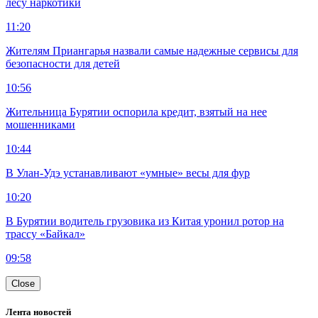
лесу наркотики
11:20
Жителям Приангарья назвали самые надежные сервисы для
безопасности для детей
10:56
Жительница Бурятии оспорила кредит, взятый на нее
мошенниками
10:44
В Улан-Удэ устанавливают «умные» весы для фур
10:20
В Бурятии водитель грузовика из Китая уронил ротор на
трассу «Байкал»
09:58
Close
Лента новостей