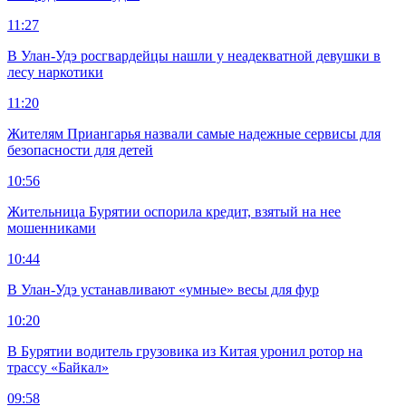
11:27
В Улан-Удэ росгвардейцы нашли у неадекватной девушки в
лесу наркотики
11:20
Жителям Приангарья назвали самые надежные сервисы для
безопасности для детей
10:56
Жительница Бурятии оспорила кредит, взятый на нее
мошенниками
10:44
В Улан-Удэ устанавливают «умные» весы для фур
10:20
В Бурятии водитель грузовика из Китая уронил ротор на
трассу «Байкал»
09:58