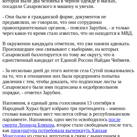
которой выли два человека в черной одежде и масках,
посадили Сахаровского в машину и увезли.
- Они были в гражданской форме, документов не
предъявляли, не говорили, что они сотрудники
правоохранительных органов, - пояснил Зарубин, - и только
через какое-то время стало известно, что он находится в МВД.
В окружении кандидата отметили, что уже наняли адвоката.
Произошедшее они связывают с выборами, на которых
Сахаровский баллотируется по тому же округу, что и
единственный кандидат от Единой России Найдан Чибмеев.
- За несколько дней до этого жители села Сутой пожаловались
на то, что в отношении них была предпринята попытка
давления с тем, чтобы доказать, что подписные листы за
Сахаровского были ими подписаны в недобровольном
порядке, - отметил Зарубин.
Напомним, в единый день голосования 13 сентября в
Народный Хурал будет избрано три претендента – именно
столько вакантных мест числится сейчас в республиканском
парламенте. Напомним, одно место освободилось
после
смерти Леонида Бляхера
, второе стало свободным после того,
как
прокуратура потребовала вычеркнуть Ханхая
Монголова
из списка депутатов в связи с вынесением в