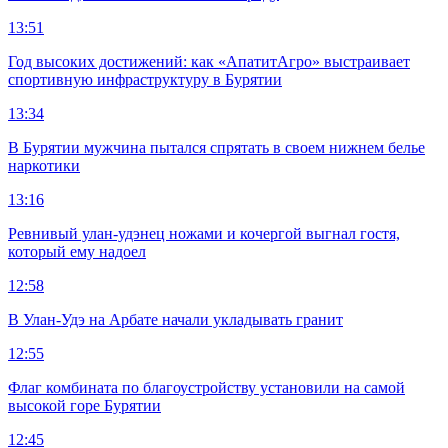
13:51
Год высоких достижений: как «АпатитАгро» выстраивает
спортивную инфраструктуру в Бурятии
13:34
В Бурятии мужчина пытался спрятать в своем нижнем белье
наркотики
13:16
Ревнивый улан-удэнец ножами и кочергой выгнал гостя,
который ему надоел
12:58
В Улан-Удэ на Арбате начали укладывать гранит
12:55
Флаг комбината по благоустройству установили на самой
высокой горе Бурятии
12:45