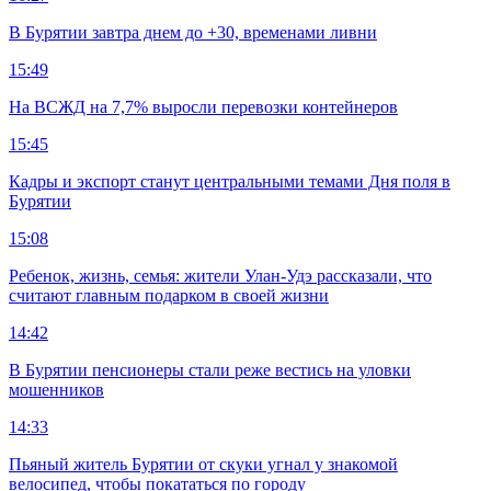
В Бурятии завтра днем до +30, временами ливни
15:49
На ВСЖД на 7,7% выросли перевозки контейнеров
15:45
Кадры и экспорт станут центральными темами Дня поля в
Бурятии
15:08
Ребенок, жизнь, семья: жители Улан-Удэ рассказали, что
считают главным подарком в своей жизни
14:42
В Бурятии пенсионеры стали реже вестись на уловки
мошенников
14:33
Пьяный житель Бурятии от скуки угнал у знакомой
велосипед, чтобы покататься по городу