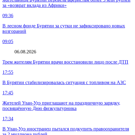
за «возврат вклада из Африки»
09:36
В лесном фонде Бурятии за сутки не зафиксировано новых
возгораний
09:05
06.08.2026
Трем жителям Бурятии врачи восстановили лицо после ДТП
17:55
В Бурятии стабилизировалась ситуация с топливом на АЗС
17:45
Жителей Улан-Удэ приглашают на праздничную зарядку,
посвящённую Дню физкультурника
17:34
В Улан-Удэ иностранец пытался подкупить правоохранителя
за 2 миллиона рублей