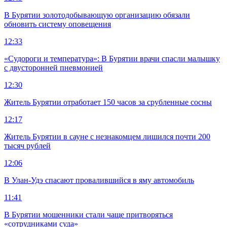
В Бурятии золотодобывающую организацию обязали
обновить систему оповещения
12:33
«Судороги и температура»: В Бурятии врачи спасли малышку
с двусторонней пневмонией
12:30
Житель Бурятии отработает 150 часов за срубленные сосны
12:17
Житель Бурятии в сауне с незнакомцем лишился почти 200
тысяч рублей
12:06
В Улан-Удэ спасают провалившийся в яму автомобиль
11:41
В Бурятии мошенники стали чаще притворяться
«сотрудниками суда»