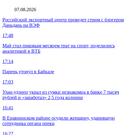
07.08.2026
Российский экспортный центр проведет стрим с блогером
Даньдань на ВЭФ
17:48
Май стал пиковым месяцем трат на спорт, поделились
аналитикой в ВТБ
17:14
Парень утонул в Байкале
17:03
Улан-удэнец украл из сумки незнакомца в банке 7 тысяч
рублей и «заработал» 2,5 года колонии
16:41
В Еравнинском районе осудили женщину, ударившую
сотрудника органа опеки
16:27