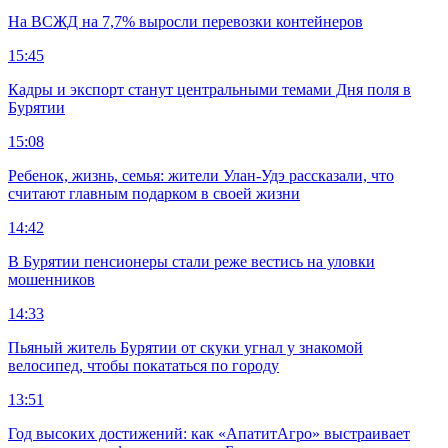
На ВСЖД на 7,7% выросли перевозки контейнеров
15:45
Кадры и экспорт станут центральными темами Дня поля в
Бурятии
15:08
Ребенок, жизнь, семья: жители Улан-Удэ рассказали, что
считают главным подарком в своей жизни
14:42
В Бурятии пенсионеры стали реже вестись на уловки
мошенников
14:33
Пьяный житель Бурятии от скуки угнал у знакомой
велосипед, чтобы покататься по городу
13:51
Год высоких достижений: как «АпатитАгро» выстраивает