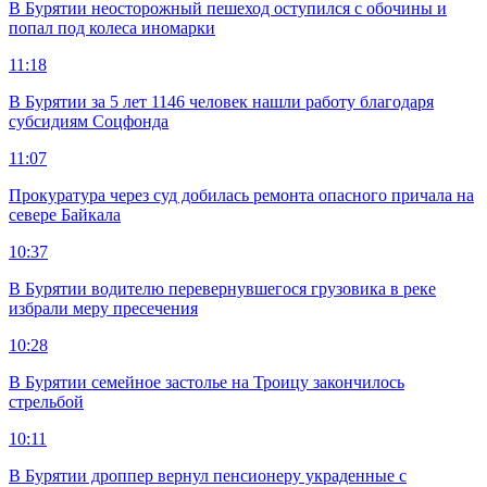
В Бурятии неосторожный пешеход оступился с обочины и
попал под колеса иномарки
11:18
В Бурятии за 5 лет 1146 человек нашли работу благодаря
субсидиям Соцфонда
11:07
Прокуратура через суд добилась ремонта опасного причала на
севере Байкала
10:37
В Бурятии водителю перевернувшегося грузовика в реке
избрали меру пресечения
10:28
В Бурятии семейное застолье на Троицу закончилось
стрельбой
10:11
В Бурятии дроппер вернул пенсионеру украденные с