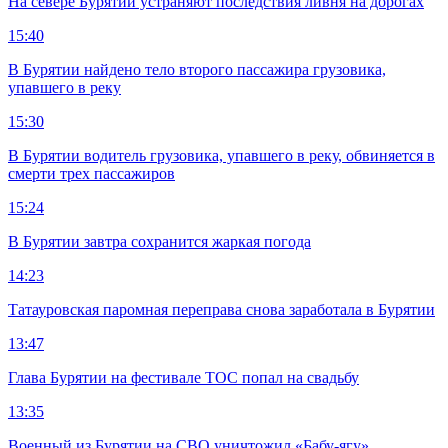
На севере Бурятии устраняют последствия ливня на дорогах
15:40
В Бурятии найдено тело второго пассажира грузовика,
упавшего в реку
15:30
В Бурятии водитель грузовика, упавшего в реку, обвиняется в
смерти трех пассажиров
15:24
В Бурятии завтра сохранится жаркая погода
14:23
Татауровская паромная переправа снова заработала в Бурятии
13:47
Глава Бурятии на фестивале ТОС попал на свадьбу
13:35
Военный из Бурятии на СВО уничтожил «Бабу-ягу»