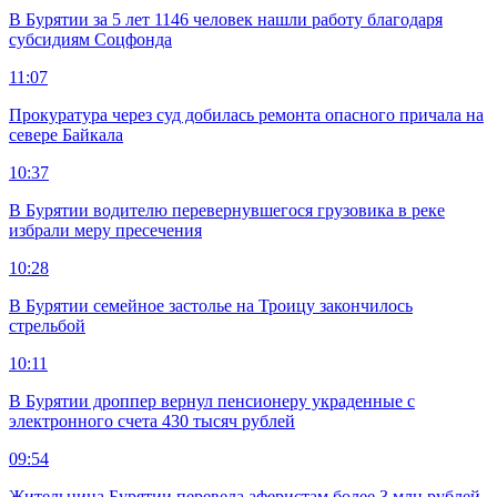
В Бурятии за 5 лет 1146 человек нашли работу благодаря
субсидиям Соцфонда
11:07
Прокуратура через суд добилась ремонта опасного причала на
севере Байкала
10:37
В Бурятии водителю перевернувшегося грузовика в реке
избрали меру пресечения
10:28
В Бурятии семейное застолье на Троицу закончилось
стрельбой
10:11
В Бурятии дроппер вернул пенсионеру украденные с
электронного счета 430 тысяч рублей
09:54
Жительница Бурятии перевела аферистам более 3 млн рублей