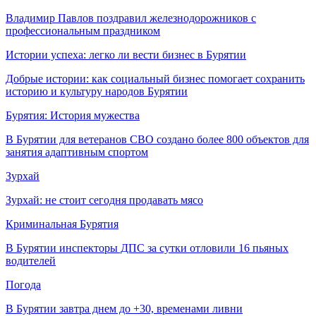
Владимир Павлов поздравил железнодорожников с
профессиональным праздником
Истории успеха: легко ли вести бизнес в Бурятии
Добрые истории: как социальный бизнес помогает сохранить
историю и культуру народов Бурятии
Бурятия: История мужества
В Бурятии для ветеранов СВО создано более 800 объектов для
занятия адаптивным спортом
Зурхай
Зурхай: не стоит сегодня продавать мясо
Криминальная Бурятия
В Бурятии инспекторы ДПС за сутки отловили 16 пьяных
водителей
Погода
В Бурятии завтра днем до +30, временами ливни