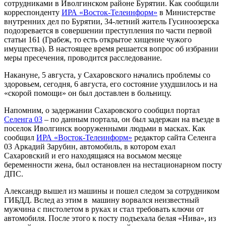
сотрудниками в Иволгинском районе Бурятии. Как сообщили
корреспонденту
ИРА «Восток-Телеинформ»
в Министерстве
внутренних дел по Бурятии, 34-летний житель Гусиноозерска
подозревается в совершении преступления по части первой
статьи 161 (Грабеж, то есть открытое хищение чужого
имущества). В настоящее время решается вопрос об избрании
меры пресечения, проводится расследование.
Накануне, 5 августа, у Сахаровского начались проблемы со
здоровьем, сегодня, 6 августа, его состояние ухудшилось и на
«скорой помощи» он был доставлен в больницу.
Напомним, о задержании Сахаровского сообщил портал
Селенга 03
– по данным портала, он был задержан на въезде в
поселок Иволгинск вооруженными людьми в масках. Как
сообщил
ИРА «Восток-Телеинформ»
редактор сайта Селенга
03 Аркадий Зарубин, автомобиль, в котором ехал
Сахаровский и его находящаяся на восьмом месяце
беременности жена, был остановлен на нестационарном посту
ДПС.
Александр вышел из машины и пошел следом за сотрудником
ГИБДД. Вслед аз этим в машину ворвался неизвестный
мужчина с пистолетом в руках и стал требовать ключи от
автомобиля. После этого к посту подъехала белая «Нива», из