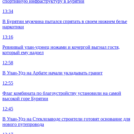
спортивную инфраструктуру в Бурятии
13:34
В Бурятии мужчина пытался спрятать в своем нижнем белье
наркотики
13:16
Ревнивый улан-удэнец ножами и кочергой выгнал гостя,
который ему надоел
12:58
В Улан-Удэ на Арбате начали укладывать гранит
12:55
Флаг комбината по благоустройству установили на самой
высокой горе Бурятии
12:45
В Улан-Удэ на Стеклозаводе строители готовят основание для
нового путепровода