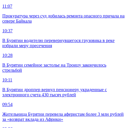
11:07
Прокуратура через суд добилась ремонта опасного причала на
севере Байкала
10:37
В Бурятии водителю перевернувшегося грузовика в реке
избрали меру пресечения
10:28
В Бурятии семейное застолье на Троицу закончилось
стрельбой
10:11
В Бурятии дроппер вернул пенсионеру украденные с
электронного счета 430 тысяч рублей
09:54
Жительница Бурятии перевела аферистам более 3 млн рублей
за «возврат вклада из Африки»