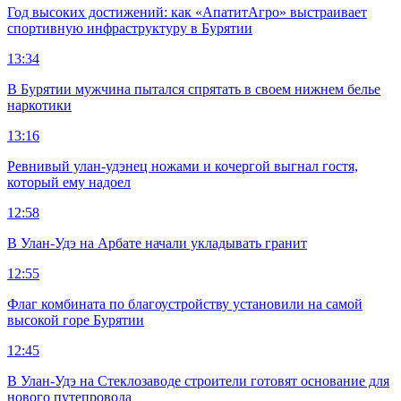
Год высоких достижений: как «АпатитАгро» выстраивает
спортивную инфраструктуру в Бурятии
13:34
В Бурятии мужчина пытался спрятать в своем нижнем белье
наркотики
13:16
Ревнивый улан-удэнец ножами и кочергой выгнал гостя,
который ему надоел
12:58
В Улан-Удэ на Арбате начали укладывать гранит
12:55
Флаг комбината по благоустройству установили на самой
высокой горе Бурятии
12:45
В Улан-Удэ на Стеклозаводе строители готовят основание для
нового путепровода