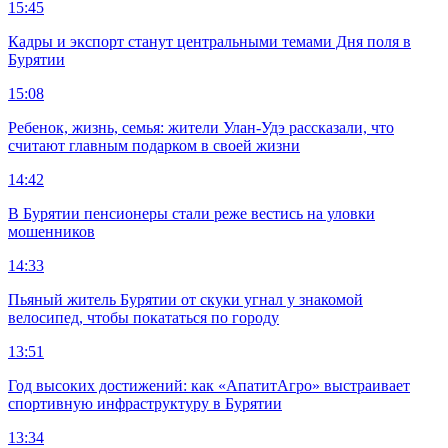
15:45
Кадры и экспорт станут центральными темами Дня поля в
Бурятии
15:08
Ребенок, жизнь, семья: жители Улан-Удэ рассказали, что
считают главным подарком в своей жизни
14:42
В Бурятии пенсионеры стали реже вестись на уловки
мошенников
14:33
Пьяный житель Бурятии от скуки угнал у знакомой
велосипед, чтобы покататься по городу
13:51
Год высоких достижений: как «АпатитАгро» выстраивает
спортивную инфраструктуру в Бурятии
13:34