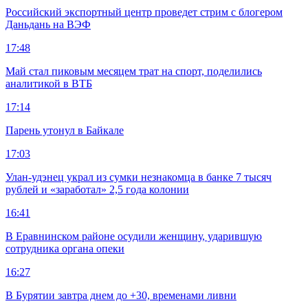
Российский экспортный центр проведет стрим с блогером
Даньдань на ВЭФ
17:48
Май стал пиковым месяцем трат на спорт, поделились
аналитикой в ВТБ
17:14
Парень утонул в Байкале
17:03
Улан-удэнец украл из сумки незнакомца в банке 7 тысяч
рублей и «заработал» 2,5 года колонии
16:41
В Еравнинском районе осудили женщину, ударившую
сотрудника органа опеки
16:27
В Бурятии завтра днем до +30, временами ливни