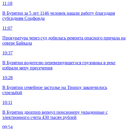
11:18
В Бурятии за 5 лет 1146 человек нашли работу благодаря
субсидиям Соцфонда
11:07
Прокуратура через суд добилась ремонта опасного причала на
севере Байкала
10:37
В Бурятии водителю перевернувшегося грузовика в реке
избрали меру пресечения
10:28
В Бурятии семейное застолье на Троицу закончилось
стрельбой
10:11
В Бурятии дроппер вернул пенсионеру украденные с
электронного счета 430 тысяч рублей
09:54