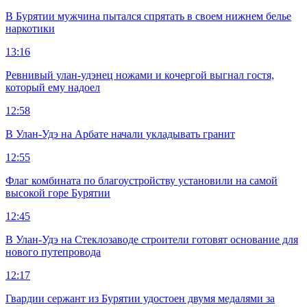
В Бурятии мужчина пытался спрятать в своем нижнем белье
наркотики
13:16
Ревнивый улан-удэнец ножами и кочергой выгнал гостя,
который ему надоел
12:58
В Улан-Удэ на Арбате начали укладывать гранит
12:55
Флаг комбината по благоустройству установили на самой
высокой горе Бурятии
12:45
В Улан-Удэ на Стеклозаводе строители готовят основание для
нового путепровода
12:17
Гвардии сержант из Бурятии удостоен двумя медалями за