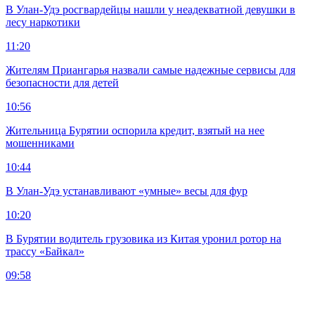
В Улан-Удэ росгвардейцы нашли у неадекватной девушки в
лесу наркотики
11:20
Жителям Приангарья назвали самые надежные сервисы для
безопасности для детей
10:56
Жительница Бурятии оспорила кредит, взятый на нее
мошенниками
10:44
В Улан-Удэ устанавливают «умные» весы для фур
10:20
В Бурятии водитель грузовика из Китая уронил ротор на
трассу «Байкал»
09:58