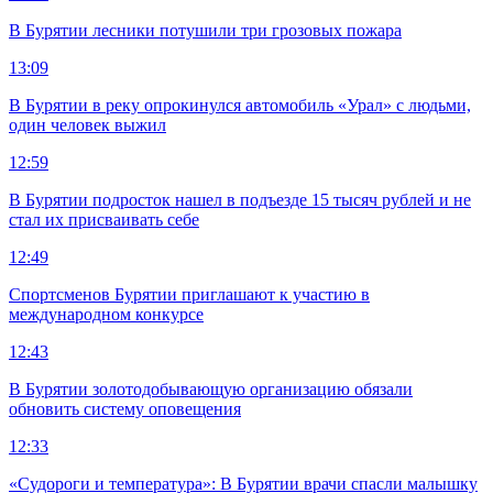
В Бурятии лесники потушили три грозовых пожара
13:09
В Бурятии в реку опрокинулся автомобиль «Урал» с людьми,
один человек выжил
12:59
В Бурятии подросток нашел в подъезде 15 тысяч рублей и не
стал их присваивать себе
12:49
Спортсменов Бурятии приглашают к участию в
международном конкурсе
12:43
В Бурятии золотодобывающую организацию обязали
обновить систему оповещения
12:33
«Судороги и температура»: В Бурятии врачи спасли малышку