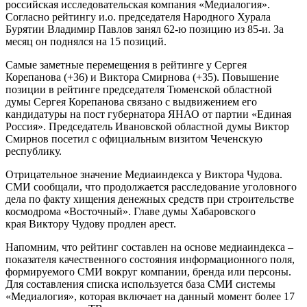
российская исследовательская компания «Медиалогия».
Согласно рейтингу и.о. председателя Народного Хурала
Бурятии Владимир Павлов занял 62-ю позицию из 85-и. За
месяц он поднялся на 15 позиций.
Самые заметные перемещения в рейтинге у Сергея
Корепанова (+36) и Виктора Смирнова (+35). Повышение
позиции в рейтинге председателя Тюменской областной
думы Сергея Корепанова связано с выдвижением его
кандидатуры на пост губернатора ЯНАО от партии «Единая
Россия». Председатель Ивановской областной думы Виктор
Смирнов посетил с официальным визитом Чеченскую
республику.
Отрицательное значение Медиаиндекса у Виктора Чудова.
СМИ сообщали, что продолжается расследование уголовного
дела по факту хищения денежных средств при строительстве
космодрома «Восточный». Главе думы Хабаровского
края Виктору Чудову продлен арест.
Напомним, что рейтинг составлен на основе медиаиндекса –
показателя качественного состояния информационного поля,
формируемого СМИ вокруг компании, бренда или персоны.
Для составления списка используется база СМИ системы
«Медиалогия», которая включает на данный момент более 17