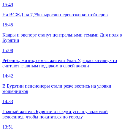
15:49
На ВСЖД на 7,7% выросли перевозки контейнеров
15:45
Кадры и экспорт станут центральными темами Дня поля в
Бурятии
15:08
Ребенок, жизнь, семья: жители Улан-Удэ рассказали, что
считают главным подарком в своей жизни
14:42
В Бурятии пенсионеры стали реже вестись на уловки
мошенников
14:33
Пьяный житель Бурятии от скуки угнал у знакомой
велосипед, чтобы покататься по городу
13:51