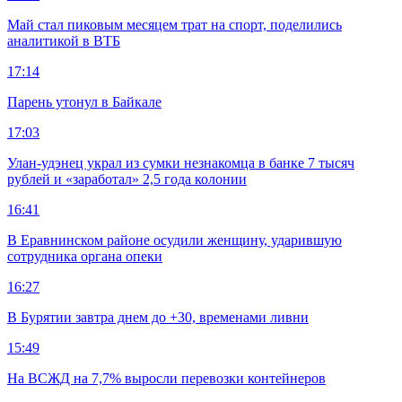
Май стал пиковым месяцем трат на спорт, поделились
аналитикой в ВТБ
17:14
Парень утонул в Байкале
17:03
Улан-удэнец украл из сумки незнакомца в банке 7 тысяч
рублей и «заработал» 2,5 года колонии
16:41
В Еравнинском районе осудили женщину, ударившую
сотрудника органа опеки
16:27
В Бурятии завтра днем до +30, временами ливни
15:49
На ВСЖД на 7,7% выросли перевозки контейнеров