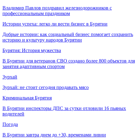
Владимир Павлов поздравил железнодорожников с
профессиональным праздником
Истории успеха: легко ли вести бизнес в Бурятии
Добрые истории: как социальный бизнес помогает сохранить
историю и культуру народов Бурятии
Бурятия: История мужества
В Бурятии для ветеранов СВО создано более 800 объектов для
занятия адаптивным спортом
Зурхай
Зурхай: не стоит сегодня продавать мясо
Криминальная Бурятия
В Бурятии инспекторы ДПС за сутки отловили 16 пьяных
водителей
Погода
В Бурятии завтра днем до +30, временами ливни