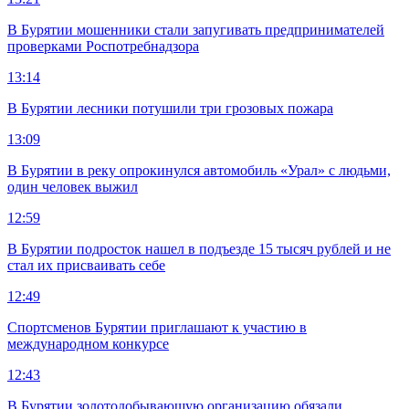
В Бурятии мошенники стали запугивать предпринимателей
проверками Роспотребнадзора
13:14
В Бурятии лесники потушили три грозовых пожара
13:09
В Бурятии в реку опрокинулся автомобиль «Урал» с людьми,
один человек выжил
12:59
В Бурятии подросток нашел в подъезде 15 тысяч рублей и не
стал их присваивать себе
12:49
Спортсменов Бурятии приглашают к участию в
международном конкурсе
12:43
В Бурятии золотодобывающую организацию обязали