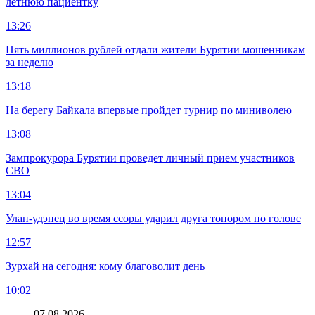
летнюю пациентку
13:26
Пять миллионов рублей отдали жители Бурятии мошенникам
за неделю
13:18
На берегу Байкала впервые пройдет турнир по миниволею
13:08
Зампрокурора Бурятии проведет личный прием участников
СВО
13:04
Улан-удэнец во время ссоры ударил друга топором по голове
12:57
Зурхай на сегодня: кому благоволит день
10:02
07.08.2026