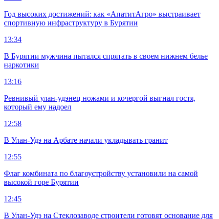
Год высоких достижений: как «АпатитАгро» выстраивает
спортивную инфраструктуру в Бурятии
13:34
В Бурятии мужчина пытался спрятать в своем нижнем белье
наркотики
13:16
Ревнивый улан-удэнец ножами и кочергой выгнал гостя,
который ему надоел
12:58
В Улан-Удэ на Арбате начали укладывать гранит
12:55
Флаг комбината по благоустройству установили на самой
высокой горе Бурятии
12:45
В Улан-Удэ на Стеклозаводе строители готовят основание для