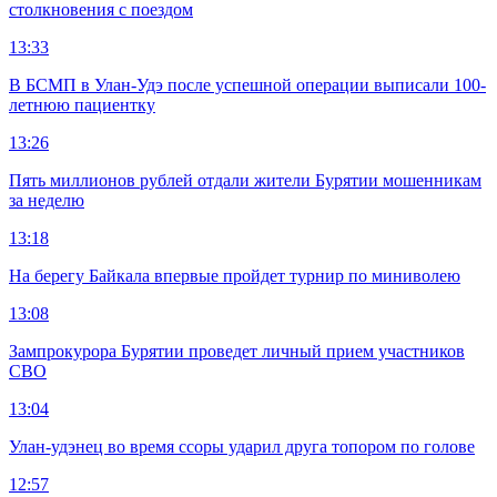
столкновения с поездом
13:33
В БСМП в Улан-Удэ после успешной операции выписали 100-
летнюю пациентку
13:26
Пять миллионов рублей отдали жители Бурятии мошенникам
за неделю
13:18
На берегу Байкала впервые пройдет турнир по миниволею
13:08
Зампрокурора Бурятии проведет личный прием участников
СВО
13:04
Улан-удэнец во время ссоры ударил друга топором по голове
12:57