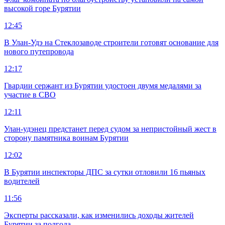
высокой горе Бурятии
12:45
В Улан-Удэ на Стеклозаводе строители готовят основание для
нового путепровода
12:17
Гвардии сержант из Бурятии удостоен двумя медалями за
участие в СВО
12:11
Улан-удэнец предстанет перед судом за непристойный жест в
сторону памятника воинам Бурятии
12:02
В Бурятии инспекторы ДПС за сутки отловили 16 пьяных
водителей
11:56
Эксперты рассказали, как изменились доходы жителей
Бурятии за полгода