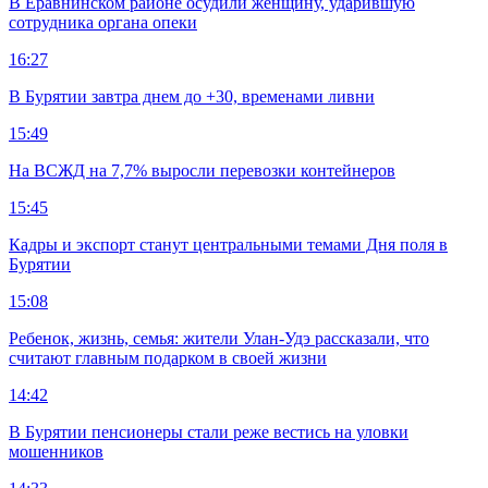
В Еравнинском районе осудили женщину, ударившую
сотрудника органа опеки
16:27
В Бурятии завтра днем до +30, временами ливни
15:49
На ВСЖД на 7,7% выросли перевозки контейнеров
15:45
Кадры и экспорт станут центральными темами Дня поля в
Бурятии
15:08
Ребенок, жизнь, семья: жители Улан-Удэ рассказали, что
считают главным подарком в своей жизни
14:42
В Бурятии пенсионеры стали реже вестись на уловки
мошенников