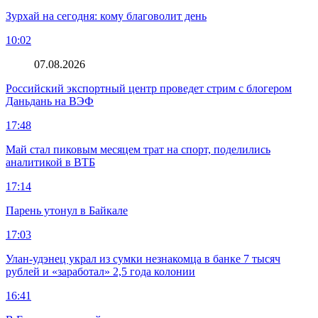
Зурхай на сегодня: кому благоволит день
10:02
07.08.2026
Российский экспортный центр проведет стрим с блогером
Даньдань на ВЭФ
17:48
Май стал пиковым месяцем трат на спорт, поделились
аналитикой в ВТБ
17:14
Парень утонул в Байкале
17:03
Улан-удэнец украл из сумки незнакомца в банке 7 тысяч
рублей и «заработал» 2,5 года колонии
16:41