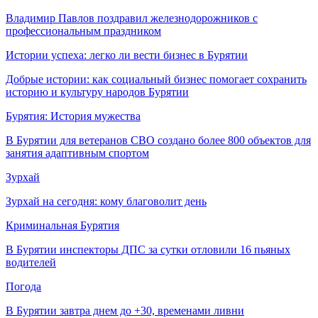
Владимир Павлов поздравил железнодорожников с
профессиональным праздником
Истории успеха: легко ли вести бизнес в Бурятии
Добрые истории: как социальный бизнес помогает сохранить
историю и культуру народов Бурятии
Бурятия: История мужества
В Бурятии для ветеранов СВО создано более 800 объектов для
занятия адаптивным спортом
Зурхай
Зурхай на сегодня: кому благоволит день
Криминальная Бурятия
В Бурятии инспекторы ДПС за сутки отловили 16 пьяных
водителей
Погода
В Бурятии завтра днем до +30, временами ливни