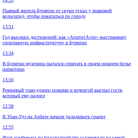
14:33
Пьяный житель Бурятии от скуки угнал у знакомой
велосипед, чтобы покататься по городу
13:51
Год высоких достижений: как «АпатитАгро» выстраивает
спортивную инфраструктуру в Бурятии
13:34
В Бурятии мужчина пытался спрятать в своем нижнем белье
наркотики
13:16
Ревнивый улан-удэнец ножами и кочергой выгнал гостя,
который ему надоел
12:58
В Улан-Удэ на Арбате начали укладывать гранит
12:55
Флаг комбината по благоустройству установили на самой