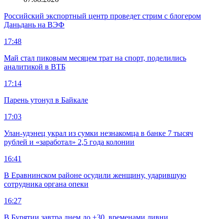
Российский экспортный центр проведет стрим с блогером
Даньдань на ВЭФ
17:48
Май стал пиковым месяцем трат на спорт, поделились
аналитикой в ВТБ
17:14
Парень утонул в Байкале
17:03
Улан-удэнец украл из сумки незнакомца в банке 7 тысяч
рублей и «заработал» 2,5 года колонии
16:41
В Еравнинском районе осудили женщину, ударившую
сотрудника органа опеки
16:27
В Бурятии завтра днем до +30, временами ливни