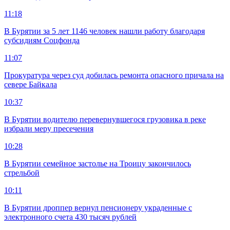
11:18
В Бурятии за 5 лет 1146 человек нашли работу благодаря
субсидиям Соцфонда
11:07
Прокуратура через суд добилась ремонта опасного причала на
севере Байкала
10:37
В Бурятии водителю перевернувшегося грузовика в реке
избрали меру пресечения
10:28
В Бурятии семейное застолье на Троицу закончилось
стрельбой
10:11
В Бурятии дроппер вернул пенсионеру украденные с
электронного счета 430 тысяч рублей