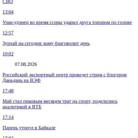
СВО
13:04
Улан-удэнец во время ссоры ударил друга топором по голове
12:57
Зурхай на сегодня: кому благоволит день
10:02
07.08.2026
Российский экспортный центр проведет стрим с блогером
Даньдань на ВЭФ
17:48
Май стал пиковым месяцем трат на спорт, поделились
аналитикой в ВТБ
17:14
Парень утонул в Байкале