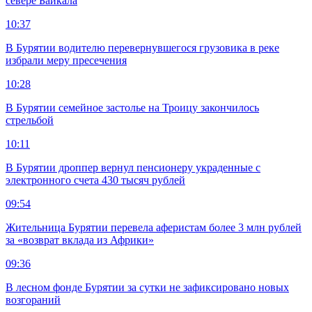
севере Байкала
10:37
В Бурятии водителю перевернувшегося грузовика в реке
избрали меру пресечения
10:28
В Бурятии семейное застолье на Троицу закончилось
стрельбой
10:11
В Бурятии дроппер вернул пенсионеру украденные с
электронного счета 430 тысяч рублей
09:54
Жительница Бурятии перевела аферистам более 3 млн рублей
за «возврат вклада из Африки»
09:36
В лесном фонде Бурятии за сутки не зафиксировано новых
возгораний