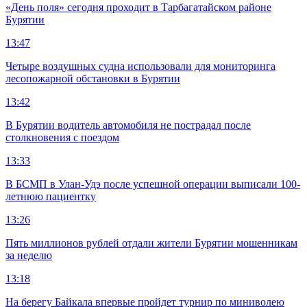
«День поля» сегодня проходит в Тарбагатайском районе
Бурятии
13:47
Четыре воздушных судна использовали для мониторинга
лесопожарной обстановки в Бурятии
13:42
В Бурятии водитель автомобиля не пострадал после
столкновения с поездом
13:33
В БСМП в Улан-Удэ после успешной операции выписали 100-
летнюю пациентку
13:26
Пять миллионов рублей отдали жители Бурятии мошенникам
за неделю
13:18
На берегу Байкала впервые пройдет турнир по миниволею