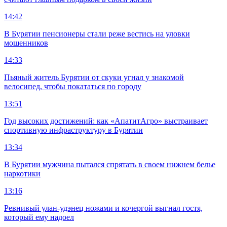
14:42
В Бурятии пенсионеры стали реже вестись на уловки
мошенников
14:33
Пьяный житель Бурятии от скуки угнал у знакомой
велосипед, чтобы покататься по городу
13:51
Год высоких достижений: как «АпатитАгро» выстраивает
спортивную инфраструктуру в Бурятии
13:34
В Бурятии мужчина пытался спрятать в своем нижнем белье
наркотики
13:16
Ревнивый улан-удэнец ножами и кочергой выгнал гостя,
который ему надоел