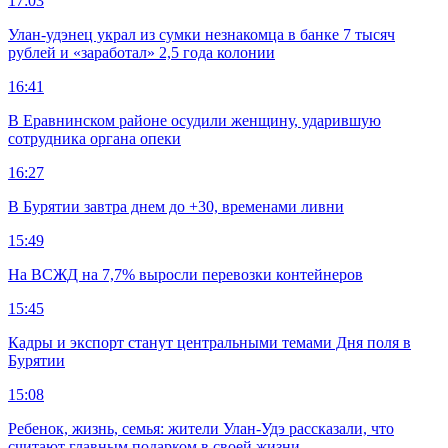
17:03
Улан-удэнец украл из сумки незнакомца в банке 7 тысяч
рублей и «заработал» 2,5 года колонии
16:41
В Еравнинском районе осудили женщину, ударившую
сотрудника органа опеки
16:27
В Бурятии завтра днем до +30, временами ливни
15:49
На ВСЖД на 7,7% выросли перевозки контейнеров
15:45
Кадры и экспорт станут центральными темами Дня поля в
Бурятии
15:08
Ребенок, жизнь, семья: жители Улан-Удэ рассказали, что
считают главным подарком в своей жизни