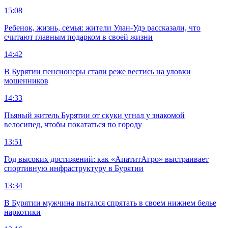
15:08
Ребенок, жизнь, семья: жители Улан-Удэ рассказали, что
считают главным подарком в своей жизни
14:42
В Бурятии пенсионеры стали реже вестись на уловки
мошенников
14:33
Пьяный житель Бурятии от скуки угнал у знакомой
велосипед, чтобы покататься по городу
13:51
Год высоких достижений: как «АпатитАгро» выстраивает
спортивную инфраструктуру в Бурятии
13:34
В Бурятии мужчина пытался спрятать в своем нижнем белье
наркотики