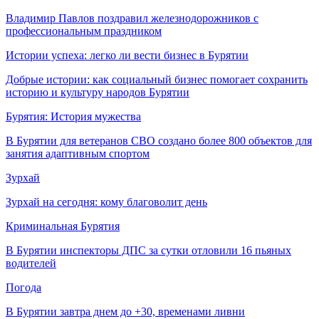
Владимир Павлов поздравил железнодорожников с
профессиональным праздником
Истории успеха: легко ли вести бизнес в Бурятии
Добрые истории: как социальный бизнес помогает сохранить
историю и культуру народов Бурятии
Бурятия: История мужества
В Бурятии для ветеранов СВО создано более 800 объектов для
занятия адаптивным спортом
Зурхай
Зурхай на сегодня: кому благоволит день
Криминальная Бурятия
В Бурятии инспекторы ДПС за сутки отловили 16 пьяных
водителей
Погода
В Бурятии завтра днем до +30, временами ливни