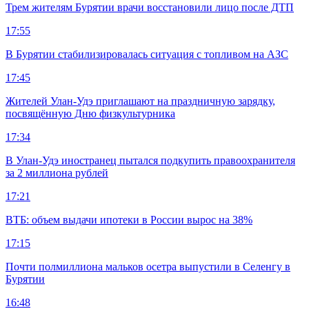
Трем жителям Бурятии врачи восстановили лицо после ДТП
17:55
В Бурятии стабилизировалась ситуация с топливом на АЗС
17:45
Жителей Улан-Удэ приглашают на праздничную зарядку,
посвящённую Дню физкультурника
17:34
В Улан-Удэ иностранец пытался подкупить правоохранителя
за 2 миллиона рублей
17:21
ВТБ: объем выдачи ипотеки в России вырос на 38%
17:15
Почти полмиллиона мальков осетра выпустили в Селенгу в
Бурятии
16:48