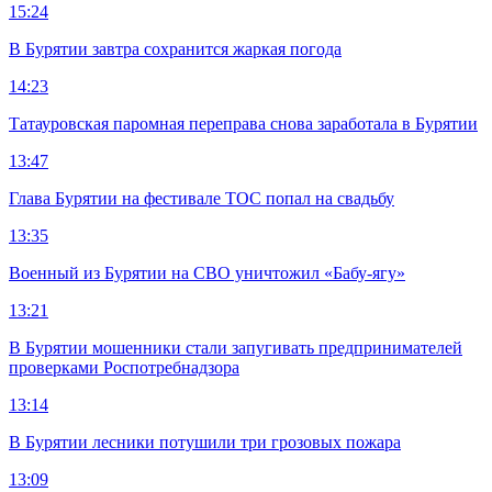
15:24
В Бурятии завтра сохранится жаркая погода
14:23
Татауровская паромная переправа снова заработала в Бурятии
13:47
Глава Бурятии на фестивале ТОС попал на свадьбу
13:35
Военный из Бурятии на СВО уничтожил «Бабу-ягу»
13:21
В Бурятии мошенники стали запугивать предпринимателей
проверками Роспотребнадзора
13:14
В Бурятии лесники потушили три грозовых пожара
13:09