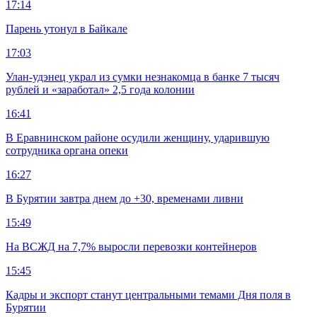
17:14
Парень утонул в Байкале
17:03
Улан-удэнец украл из сумки незнакомца в банке 7 тысяч
рублей и «заработал» 2,5 года колонии
16:41
В Еравнинском районе осудили женщину, ударившую
сотрудника органа опеки
16:27
В Бурятии завтра днем до +30, временами ливни
15:49
На ВСЖД на 7,7% выросли перевозки контейнеров
15:45
Кадры и экспорт станут центральными темами Дня поля в
Бурятии