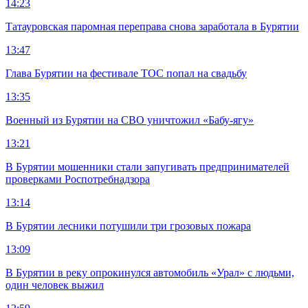
14:23
Татауровская паромная переправа снова заработала в Бурятии
13:47
Глава Бурятии на фестивале ТОС попал на свадьбу
13:35
Военный из Бурятии на СВО уничтожил «Бабу-ягу»
13:21
В Бурятии мошенники стали запугивать предпринимателей
проверками Роспотребнадзора
13:14
В Бурятии лесники потушили три грозовых пожара
13:09
В Бурятии в реку опрокинулся автомобиль «Урал» с людьми,
один человек выжил