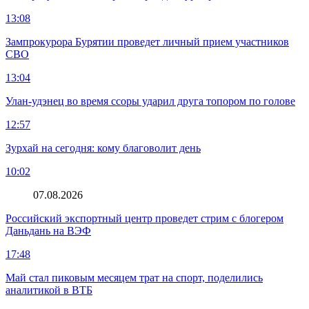
13:08
Зампрокурора Бурятии проведет личный прием участников
СВО
13:04
Улан-удэнец во время ссоры ударил друга топором по голове
12:57
Зурхай на сегодня: кому благоволит день
10:02
07.08.2026
Российский экспортный центр проведет стрим с блогером
Даньдань на ВЭФ
17:48
Май стал пиковым месяцем трат на спорт, поделились
аналитикой в ВТБ