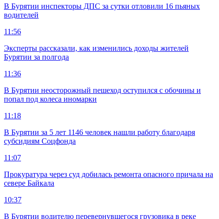
В Бурятии инспекторы ДПС за сутки отловили 16 пьяных
водителей
11:56
Эксперты рассказали, как изменились доходы жителей
Бурятии за полгода
11:36
В Бурятии неосторожный пешеход оступился с обочины и
попал под колеса иномарки
11:18
В Бурятии за 5 лет 1146 человек нашли работу благодаря
субсидиям Соцфонда
11:07
Прокуратура через суд добилась ремонта опасного причала на
севере Байкала
10:37
В Бурятии водителю перевернувшегося грузовика в реке