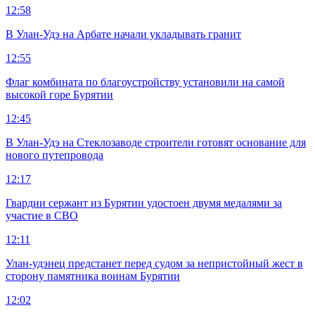
12:58
В Улан-Удэ на Арбате начали укладывать гранит
12:55
Флаг комбината по благоустройству установили на самой
высокой горе Бурятии
12:45
В Улан-Удэ на Стеклозаводе строители готовят основание для
нового путепровода
12:17
Гвардии сержант из Бурятии удостоен двумя медалями за
участие в СВО
12:11
Улан-удэнец предстанет перед судом за непристойный жест в
сторону памятника воинам Бурятии
12:02