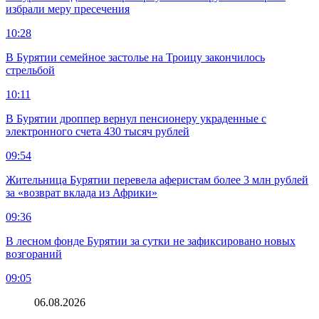
избрали меру пресечения
10:28
В Бурятии семейное застолье на Троицу закончилось
стрельбой
10:11
В Бурятии дроппер вернул пенсионеру украденные с
электронного счета 430 тысяч рублей
09:54
Жительница Бурятии перевела аферистам более 3 млн рублей
за «возврат вклада из Африки»
09:36
В лесном фонде Бурятии за сутки не зафиксировано новых
возгораний
09:05
06.08.2026