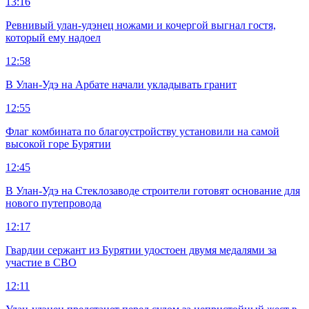
13:16
Ревнивый улан-удэнец ножами и кочергой выгнал гостя,
который ему надоел
12:58
В Улан-Удэ на Арбате начали укладывать гранит
12:55
Флаг комбината по благоустройству установили на самой
высокой горе Бурятии
12:45
В Улан-Удэ на Стеклозаводе строители готовят основание для
нового путепровода
12:17
Гвардии сержант из Бурятии удостоен двумя медалями за
участие в СВО
12:11