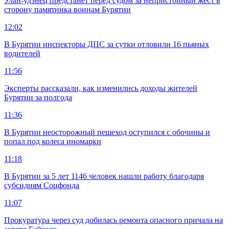
Улан-удэнец предстанет перед судом за непристойный жест в
сторону памятника воинам Бурятии
12:02
В Бурятии инспекторы ДПС за сутки отловили 16 пьяных
водителей
11:56
Эксперты рассказали, как изменились доходы жителей
Бурятии за полгода
11:36
В Бурятии неосторожный пешеход оступился с обочины и
попал под колеса иномарки
11:18
В Бурятии за 5 лет 1146 человек нашли работу благодаря
субсидиям Соцфонда
11:07
Прокуратура через суд добилась ремонта опасного причала на