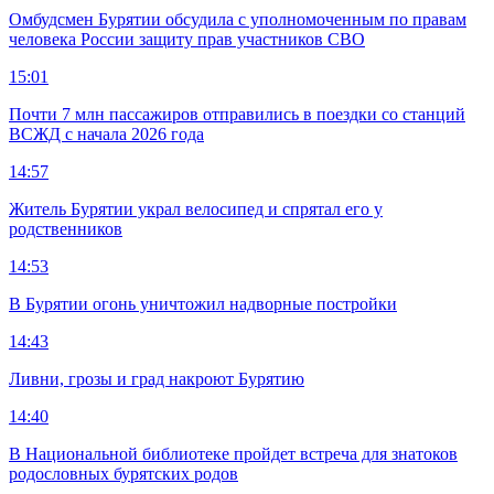
Омбудсмен Бурятии обсудила с уполномоченным по правам
человека России защиту прав участников СВО
15:01
Почти 7 млн пассажиров отправились в поездки со станций
ВСЖД с начала 2026 года
14:57
Житель Бурятии украл велосипед и спрятал его у
родственников
14:53
В Бурятии огонь уничтожил надворные постройки
14:43
Ливни, грозы и град накроют Бурятию
14:40
В Национальной библиотеке пройдет встреча для знатоков
родословных бурятских родов