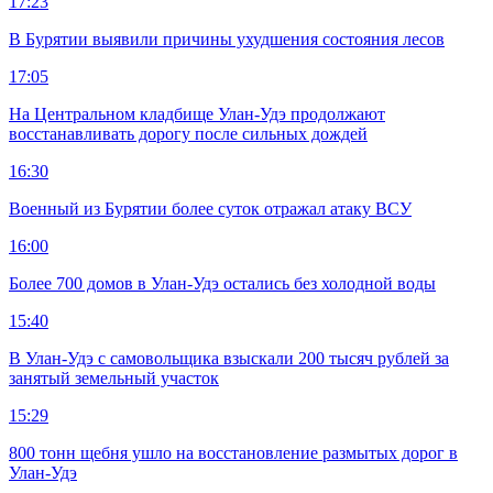
17:23
В Бурятии выявили причины ухудшения состояния лесов
17:05
На Центральном кладбище Улан-Удэ продолжают
восстанавливать дорогу после сильных дождей
16:30
Военный из Бурятии более суток отражал атаку ВСУ
16:00
Более 700 домов в Улан-Удэ остались без холодной воды
15:40
В Улан-Удэ с самовольщика взыскали 200 тысяч рублей за
занятый земельный участок
15:29
800 тонн щебня ушло на восстановление размытых дорог в
Улан-Удэ