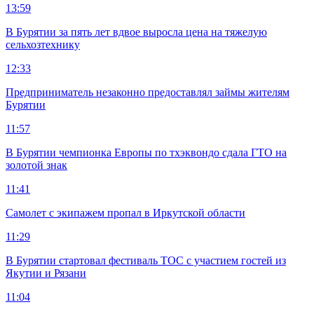
13:59
В Бурятии за пять лет вдвое выросла цена на тяжелую
сельхозтехнику
12:33
Предприниматель незаконно предоставлял займы жителям
Бурятии
11:57
В Бурятии чемпионка Европы по тхэквондо сдала ГТО на
золотой знак
11:41
Самолет с экипажем пропал в Иркутской области
11:29
В Бурятии стартовал фестиваль ТОС с участием гостей из
Якутии и Рязани
11:04