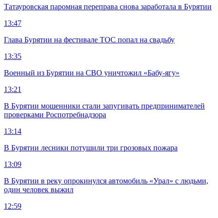
Татауровская паромная переправа снова заработала в Бурятии
13:47
Глава Бурятии на фестивале ТОС попал на свадьбу
13:35
Военный из Бурятии на СВО уничтожил «Бабу-ягу»
13:21
В Бурятии мошенники стали запугивать предпринимателей
проверками Роспотребнадзора
13:14
В Бурятии лесники потушили три грозовых пожара
13:09
В Бурятии в реку опрокинулся автомобиль «Урал» с людьми,
один человек выжил
12:59