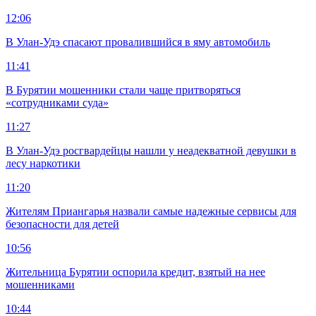
12:06
В Улан-Удэ спасают провалившийся в яму автомобиль
11:41
В Бурятии мошенники стали чаще притворяться
«сотрудниками суда»
11:27
В Улан-Удэ росгвардейцы нашли у неадекватной девушки в
лесу наркотики
11:20
Жителям Приангарья назвали самые надежные сервисы для
безопасности для детей
10:56
Жительница Бурятии оспорила кредит, взятый на нее
мошенниками
10:44