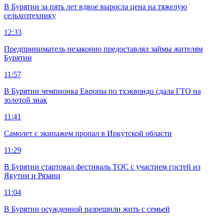
В Бурятии за пять лет вдвое выросла цена на тяжелую
сельхозтехнику
12:33
Предприниматель незаконно предоставлял займы жителям
Бурятии
11:57
В Бурятии чемпионка Европы по тхэквондо сдала ГТО на
золотой знак
11:41
Самолет с экипажем пропал в Иркутской области
11:29
В Бурятии стартовал фестиваль ТОС с участием гостей из
Якутии и Рязани
11:04
В Бурятии осужденной разрешили жить с семьей