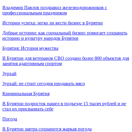
Владимир Павлов поздравил железнодорожников с
профессиональным праздником
Истории успеха: легко ли вести бизнес в Бурятии
Добрые истории: как социальный бизнес помогает сохранить
историю и культуру народов Бурятии
Бурятия: История мужества
В Бурятии для ветеранов СВО создано более 800 объектов для
занятия адаптивным спортом
Зурхай
Зурхай: не стоит сегодня продавать мясо
Криминальная Бурятия
В Бурятии подросток нашел в подъезде 15 тысяч рублей и не
стал их присваивать себе
Погода
В Бурятии завтра сохранится жаркая погода