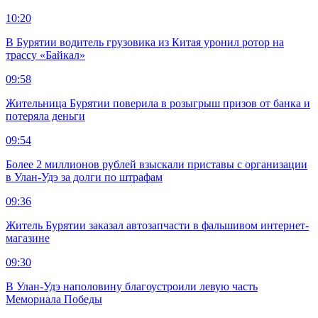
10:20
В Бурятии водитель грузовика из Китая уронил ротор на
трассу «Байкал»
09:58
Жительница Бурятии поверила в розыгрыш призов от банка и
потеряла деньги
09:54
Более 2 миллионов рублей взыскали приставы с организации
в Улан-Удэ за долги по штрафам
09:36
Житель Бурятии заказал автозапчасти в фальшивом интернет-
магазине
09:30
В Улан-Удэ наполовину благоустроили левую часть
Мемориала Победы