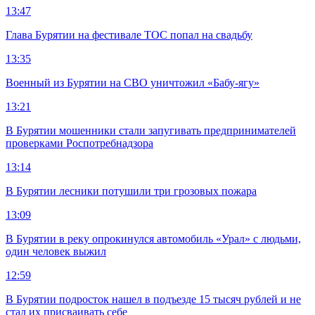
13:47
Глава Бурятии на фестивале ТОС попал на свадьбу
13:35
Военный из Бурятии на СВО уничтожил «Бабу-ягу»
13:21
В Бурятии мошенники стали запугивать предпринимателей
проверками Роспотребнадзора
13:14
В Бурятии лесники потушили три грозовых пожара
13:09
В Бурятии в реку опрокинулся автомобиль «Урал» с людьми,
один человек выжил
12:59
В Бурятии подросток нашел в подъезде 15 тысяч рублей и не
стал их присваивать себе