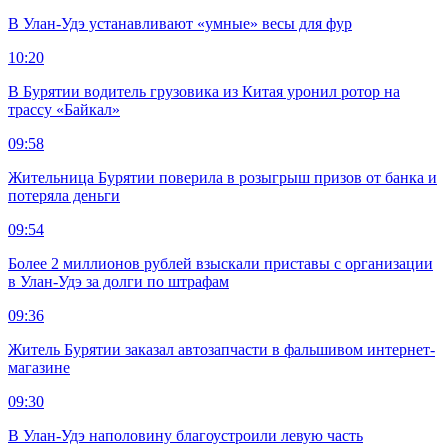
В Улан-Удэ устанавливают «умные» весы для фур
10:20
В Бурятии водитель грузовика из Китая уронил ротор на
трассу «Байкал»
09:58
Жительница Бурятии поверила в розыгрыш призов от банка и
потеряла деньги
09:54
Более 2 миллионов рублей взыскали приставы с организации
в Улан-Удэ за долги по штрафам
09:36
Житель Бурятии заказал автозапчасти в фальшивом интернет-
магазине
09:30
В Улан-Удэ наполовину благоустроили левую часть