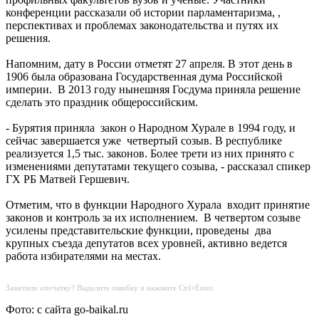
конференции рассказали об истории парламентаризма, ,
перспективах и проблемах законодательства и путях их
решения.
Напомним, дату в России отметят 27 апреля. В этот день в
1906 была образована Государственная дума Российской
империи. В 2013 году нынешняя Госдума приняла решение
сделать это праздник общероссийским.
- Бурятия приняла закон о Народном Хурале в 1994 году, и
сейчас завершается уже четвертый созыв. В республике
реализуется 1,5 тыс. законов. Более трети из них принято с
изменениями депутатами текущего созыва, - рассказал спикер
ГХ РБ Матвей Гершевич.
Отметим, что в функции Народного Хурала входит принятие
законов и контроль за их исполнением. В четвертом созыве
усилены представительские функции, проведены два
крупных съезда депутатов всех уровней, активно ведется
работа избирателями на местах.
Заметили опечатку? Выделите ошибку и нажмите Ctrl+Enter.
Фото: с сайта go-baikal.ru