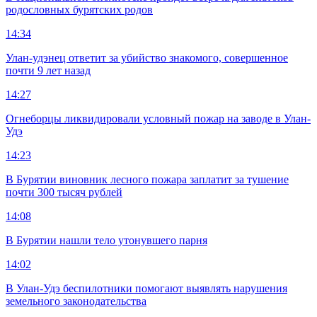
родословных бурятских родов
14:34
Улан-удэнец ответит за убийство знакомого, совершенное
почти 9 лет назад
14:27
Огнеборцы ликвидировали условный пожар на заводе в Улан-
Удэ
14:23
В Бурятии виновник лесного пожара заплатит за тушение
почти 300 тысяч рублей
14:08
В Бурятии нашли тело утонувшего парня
14:02
В Улан-Удэ беспилотники помогают выявлять нарушения
земельного законодательства