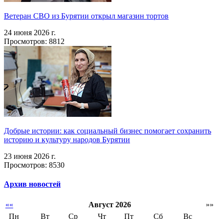
Ветеран СВО из Бурятии открыл магазин тортов
24 июня 2026 г.
Просмотров: 8812
Добрые истории: как социальный бизнес помогает сохранить
историю и культуру народов Бурятии
23 июня 2026 г.
Просмотров: 8530
Архив новостей
««
Август 2026
»»
Пн
Вт
Ср
Чт
Пт
Сб
Вс