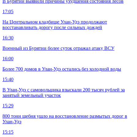
В Бурятии выявили причины ухудшения состояния лесов
17:05
На Центральном кладбище Улан-Удэ продолжают
восстанавливать дорогу после сильных дождей
16:30
Военный из Бурятии более суток отражал атаку ВСУ
16:00
Более 700 домов в Улан-Удэ остались без холодной воды
15:40
В Улан-Удэ с самовольщика взыскали 200 тысяч рублей за
занятый земельный участок
15:29
800 тонн щебня ушло на восстановление размытых дорог в
Улан-Удэ
15:15