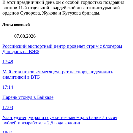
В этот праздничный день он с особой гордостью поздравил
воинов 11-й отдельной гвардейской десантно-штурмовой
орденов Суворова, Жукова и Кутузова бригады.
Лента новостей
07.08.2026
Российский экспортный центр проведет стрим с блогером
Даньдань на ВЭФ
17:48
Май стал пиковым месяцем трат на спорт, поделились
аналитикой в ВТБ
17:14
Парень утонул в Байкале
17:03
Улан-удэнец украл из сумки незнакомца в банке 7 тысяч
рублей и «заработал» 2,5 года колонии
16:41