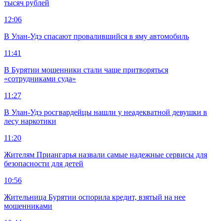
тысяч рублей
12:06
В Улан-Удэ спасают провалившийся в яму автомобиль
11:41
В Бурятии мошенники стали чаще притворяться
«сотрудниками суда»
11:27
В Улан-Удэ росгвардейцы нашли у неадекватной девушки в
лесу наркотики
11:20
Жителям Приангарья назвали самые надежные сервисы для
безопасности для детей
10:56
Жительница Бурятии оспорила кредит, взятый на нее
мошенниками