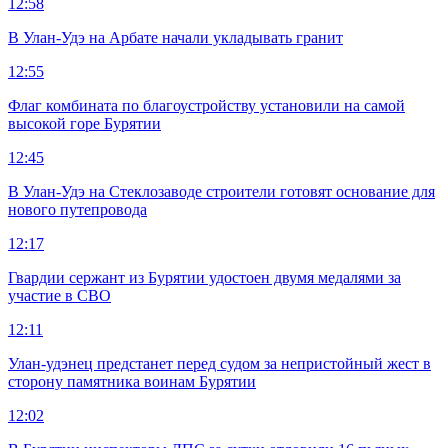
12:58
В Улан-Удэ на Арбате начали укладывать гранит
12:55
Флаг комбината по благоустройству установили на самой
высокой горе Бурятии
12:45
В Улан-Удэ на Стеклозаводе строители готовят основание для
нового путепровода
12:17
Гвардии сержант из Бурятии удостоен двумя медалями за
участие в СВО
12:11
Улан-удэнец предстанет перед судом за непристойный жест в
сторону памятника воинам Бурятии
12:02