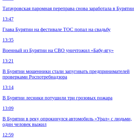
Татауровская паромная переправа снова заработала в Бурятии
13:47
Глава Бурятии на фестивале ТОС попал на свадьбу
13:35
Военный из Бурятии на СВО уничтожил «Бабу-ягу»
13:21
В Бурятии мошенники стали запугивать предпринимателей
проверками Роспотребнадзора
13:14
В Бурятии лесники потушили три грозовых пожара
13:09
В Бурятии в реку опрокинулся автомобиль «Урал» с людьми,
один человек выжил
12:59