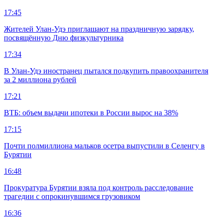
17:45
Жителей Улан-Удэ приглашают на праздничную зарядку,
посвящённую Дню физкультурника
17:34
В Улан-Удэ иностранец пытался подкупить правоохранителя
за 2 миллиона рублей
17:21
ВТБ: объем выдачи ипотеки в России вырос на 38%
17:15
Почти полмиллиона мальков осетра выпустили в Селенгу в
Бурятии
16:48
Прокуратура Бурятии взяла под контроль расследование
трагедии с опрокинувшимся грузовиком
16:36