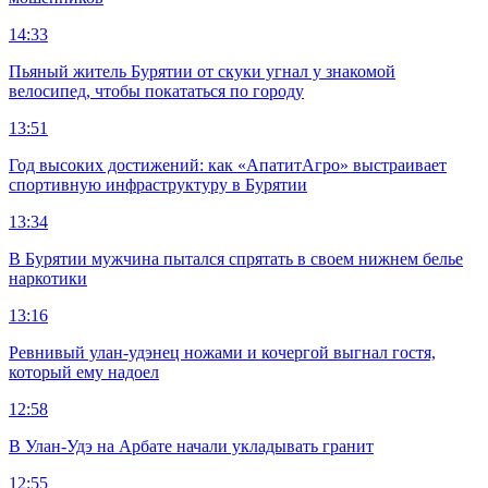
14:33
Пьяный житель Бурятии от скуки угнал у знакомой
велосипед, чтобы покататься по городу
13:51
Год высоких достижений: как «АпатитАгро» выстраивает
спортивную инфраструктуру в Бурятии
13:34
В Бурятии мужчина пытался спрятать в своем нижнем белье
наркотики
13:16
Ревнивый улан-удэнец ножами и кочергой выгнал гостя,
который ему надоел
12:58
В Улан-Удэ на Арбате начали укладывать гранит
12:55