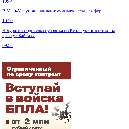
10:44
В Улан-Удэ устанавливают «умные» весы для фур
10:20
В Бурятии водитель грузовика из Китая уронил ротор на
трассу «Байкал»
09:58