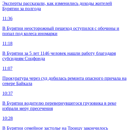
Эксперты рассказали, как изменились доходы жителей
Бурятии за полгода
11:36
В Бурятии неосторожный пешеход оступился с обочины и
попал под колеса иномарки
11:18
В Бурятии за 5 лет 1146 человек нашли работу благодаря
субсидиям Соцфонда
11:07
Прокуратура через суд добилась ремонта опасного причала на
севере Байкала
10:37
В Бурятии водителю перевернувшегося грузовика в реке
избрали меру пресечения
10:28
В Бурятии семейное застолье на Троицу закончилось