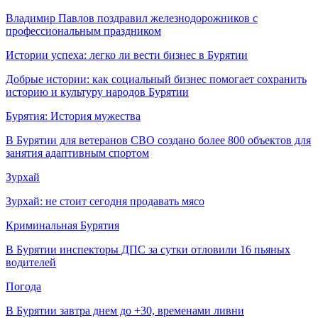
Владимир Павлов поздравил железнодорожников с
профессиональным праздником
Истории успеха: легко ли вести бизнес в Бурятии
Добрые истории: как социальный бизнес помогает сохранить
историю и культуру народов Бурятии
Бурятия: История мужества
В Бурятии для ветеранов СВО создано более 800 объектов для
занятия адаптивным спортом
Зурхай
Зурхай: не стоит сегодня продавать мясо
Криминальная Бурятия
В Бурятии инспекторы ДПС за сутки отловили 16 пьяных
водителей
Погода
В Бурятии завтра днем до +30, временами ливни