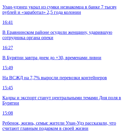
Улан-удэнец украл из сумки незнакомца в банке 7 тысяч
рублей и «заработал» 2,5 года колонии
16:41
В Еравнинском районе осудили женщину, ударившую
сотрудника органа опеки
16:27
В Бурятии завтра днем до +30, временами ливни
15:49
На ВСЖД на 7,7% выросли перевозки контейнеров
15:45
Кадры и экспорт станут центральными темами Дня поля в
Бурятии
15:08
Ребенок, жизнь, семья: жители Улан-Удэ рассказали, что
считают главным подарком в своей жизни