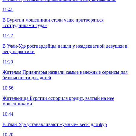
11:41
В Бурятии мошенники стали чаще притворяться
«сотрудниками суда»
11:27
В Улан-Удэ росгвардейцы нашли у неадекватной девушки в
лесу наркотики
11:20
Жителям Приангарья назвали самые надежные сервисы для
безопасности для детей
10:56
Жительница Бурятии оспорила кредит, взятый на нее
мошенниками
10:44
В Улан-Удэ устанавливают «умные» весы для фур
10:20