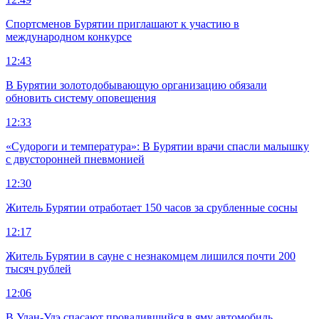
Спортсменов Бурятии приглашают к участию в
международном конкурсе
12:43
В Бурятии золотодобывающую организацию обязали
обновить систему оповещения
12:33
«Судороги и температура»: В Бурятии врачи спасли малышку
с двусторонней пневмонией
12:30
Житель Бурятии отработает 150 часов за срубленные сосны
12:17
Житель Бурятии в сауне с незнакомцем лишился почти 200
тысяч рублей
12:06
В Улан-Удэ спасают провалившийся в яму автомобиль