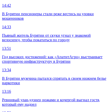
14:42
В Бурятии пенсионеры стали реже вестись на уловки
мошенников
14:33
Пьяный житель Бурятии от скуки угнал у знакомой
велосипед, чтобы покататься по городу
13:51
Год высоких достижений: как «АпатитАгро» выстраивает
спортивную инфраструктуру в Бурятии
13:34
В Бурятии мужчина пытался спрятать в своем нижнем белье
наркотики
13:16
Ревнивый улан-удэнец ножами и кочергой выгнал гостя,
который ему надоел