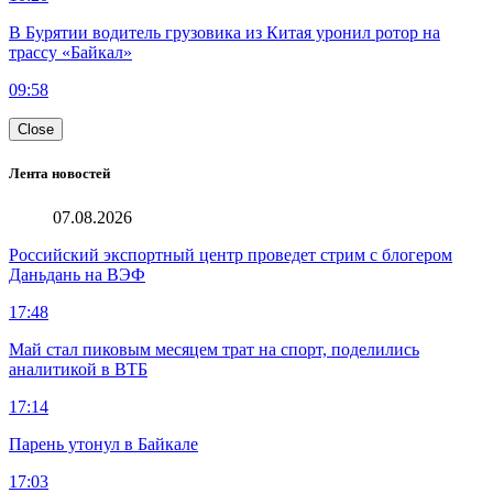
В Бурятии водитель грузовика из Китая уронил ротор на
трассу «Байкал»
09:58
Close
Лента новостей
07.08.2026
Российский экспортный центр проведет стрим с блогером
Даньдань на ВЭФ
17:48
Май стал пиковым месяцем трат на спорт, поделились
аналитикой в ВТБ
17:14
Парень утонул в Байкале
17:03