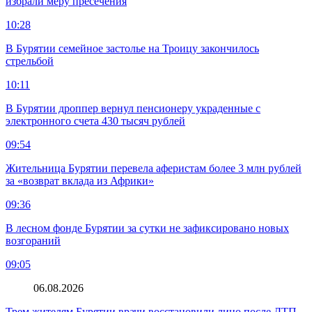
избрали меру пресечения
10:28
В Бурятии семейное застолье на Троицу закончилось
стрельбой
10:11
В Бурятии дроппер вернул пенсионеру украденные с
электронного счета 430 тысяч рублей
09:54
Жительница Бурятии перевела аферистам более 3 млн рублей
за «возврат вклада из Африки»
09:36
В лесном фонде Бурятии за сутки не зафиксировано новых
возгораний
09:05
06.08.2026
Трем жителям Бурятии врачи восстановили лицо после ДТП