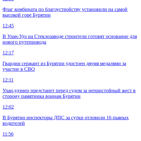
Флаг комбината по благоустройству установили на самой
высокой горе Бурятии
12:45
В Улан-Удэ на Стеклозаводе строители готовят основание для
нового путепровода
12:17
Гвардии сержант из Бурятии удостоен двумя медалями за
участие в СВО
12:11
Улан-удэнец предстанет перед судом за непристойный жест в
сторону памятника воинам Бурятии
12:02
В Бурятии инспекторы ДПС за сутки отловили 16 пьяных
водителей
11:56