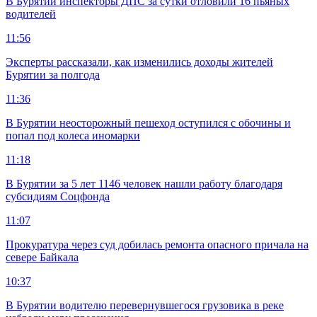
В Бурятии инспекторы ДПС за сутки отловили 16 пьяных
водителей
11:56
Эксперты рассказали, как изменились доходы жителей
Бурятии за полгода
11:36
В Бурятии неосторожный пешеход оступился с обочины и
попал под колеса иномарки
11:18
В Бурятии за 5 лет 1146 человек нашли работу благодаря
субсидиям Соцфонда
11:07
Прокуратура через суд добилась ремонта опасного причала на
севере Байкала
10:37
В Бурятии водителю перевернувшегося грузовика в реке