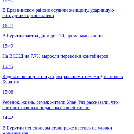
В Еравнинском районе осудили женщину, ударившую
сотрудника органа опеки
16:27
В Бурятии завтра днем до +30, временами ливни
15:49
На ВСЖД на 7,7% выросли перевозки контейнеров
15:45
Кадры и экспорт станут центральными темами Дня поля в
Бурятии
15:08
Ребенок, жизнь, семья: жители Улан-Удэ рассказали, что
считают главным подарком в своей жизни
14:42
В Бурятии пенсионеры стали реже вестись на уловки
мошенников