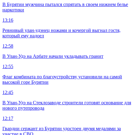
В Бурятии мужчина пытался спрятать в своем нижнем белье
наркотики
13:16
Ревнивый улан-удэнец ножами и кочергой выгнал гостя,
который ему надоел
12:58
В Улан-Удэ на Арбате начали укладывать гранит
12:55
Флаг комбината по благоустройству установили на самой
высокой горе Бурятии
12:45
В Улан-Удэ на Стеклозаводе строители готовят основание для
нового путепровода
12:17
Гвардии сержант из Бурятии удостоен двумя медалями за
участие в СВО