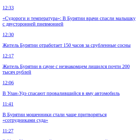
12:33
«Судороги и температура»: В Бурятии врачи спасли малышку
с двусторонней пневмонией
12:30
Житель Бурятии отработает 150 часов за срубленные сосны
12:17
Житель Бурятии в сауне с незнакомцем лишился почти 200
тысяч рублей
12:06
В Улан-Удэ спасают провалившийся в яму автомобиль
11:41
В Бурятии мошенники стали чаще притворяться
«сотрудниками суда»
11:27