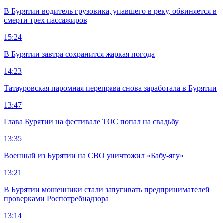
В Бурятии водитель грузовика, упавшего в реку, обвиняется в
смерти трех пассажиров
15:24
В Бурятии завтра сохранится жаркая погода
14:23
Татауровская паромная переправа снова заработала в Бурятии
13:47
Глава Бурятии на фестивале ТОС попал на свадьбу
13:35
Военный из Бурятии на СВО уничтожил «Бабу-ягу»
13:21
В Бурятии мошенники стали запугивать предпринимателей
проверками Роспотребнадзора
13:14