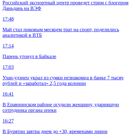
Российский экспортный центр проведет стрим с блогером
Даньдань на ВЭФ
17:48
Май стал пиковым месяцем трат на спорт, поделились
аналитикой в ВТБ
17:14
Парень утонул в Байкале
17:03
Улан-удэнец украл из сумки незнакомца в банке 7 тысяч
рублей и «заработал» 2,5 года колонии
16:41
В Еравнинском районе осудили женщину, ударившую
сотрудника органа опеки
16:27
В Бурятии завтра днем до +30, временами ливни