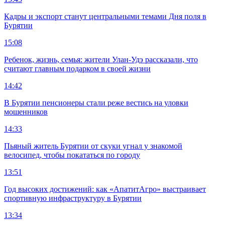
Кадры и экспорт станут центральными темами Дня поля в
Бурятии
15:08
Ребенок, жизнь, семья: жители Улан-Удэ рассказали, что
считают главным подарком в своей жизни
14:42
В Бурятии пенсионеры стали реже вестись на уловки
мошенников
14:33
Пьяный житель Бурятии от скуки угнал у знакомой
велосипед, чтобы покататься по городу
13:51
Год высоких достижений: как «АпатитАгро» выстраивает
спортивную инфраструктуру в Бурятии
13:34