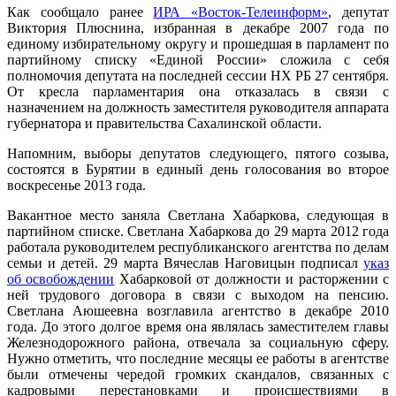
Как сообщало ранее
ИРА «Восток-Телеинформ»
, депутат
Виктория Плюснина, избранная в декабре 2007 года по
единому избирательному округу и прошедшая в парламент по
партийному списку «Единой России» сложила с себя
полномочия депутата на последней сессии НХ РБ 27 сентября.
От кресла парламентария она отказалась в связи с
назначением на должность заместителя руководителя аппарата
губернатора и правительства Сахалинской области.
Напомним, выборы депутатов следующего, пятого созыва,
состоятся в Бурятии в единый день голосования во второе
воскресенье 2013 года.
Вакантное место заняла Светлана Хабаркова, следующая в
партийном списке. Светлана Хабаркова до 29 марта 2012 года
работала руководителем республиканского агентства по делам
семьи и детей. 29 марта Вячеслав Наговицын подписал
указ
об освобождении
Хабарковой от должности и расторжении с
ней трудового договора в связи с выходом на пенсию.
Светлана Аюшеевна возглавила агентство в декабре 2010
года. До этого долгое время она являлась заместителем главы
Железнодорожного района, отвечала за социальную сферу.
Нужно отметить, что последние месяцы ее работы в агентстве
были отмечены чередой громких скандалов, связанных с
кадровыми перестановками и происшествиями в