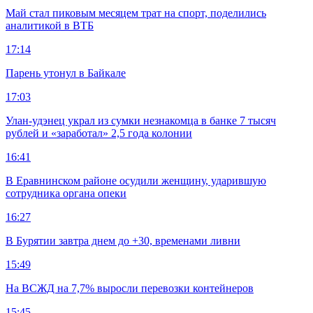
Май стал пиковым месяцем трат на спорт, поделились
аналитикой в ВТБ
17:14
Парень утонул в Байкале
17:03
Улан-удэнец украл из сумки незнакомца в банке 7 тысяч
рублей и «заработал» 2,5 года колонии
16:41
В Еравнинском районе осудили женщину, ударившую
сотрудника органа опеки
16:27
В Бурятии завтра днем до +30, временами ливни
15:49
На ВСЖД на 7,7% выросли перевозки контейнеров
15:45