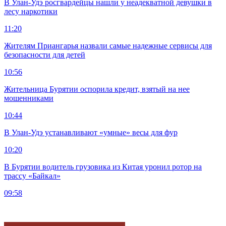
В Улан-Удэ росгвардейцы нашли у неадекватной девушки в
лесу наркотики
11:20
Жителям Приангарья назвали самые надежные сервисы для
безопасности для детей
10:56
Жительница Бурятии оспорила кредит, взятый на нее
мошенниками
10:44
В Улан-Удэ устанавливают «умные» весы для фур
10:20
В Бурятии водитель грузовика из Китая уронил ротор на
трассу «Байкал»
09:58