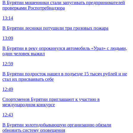
В Бурятии мошенники стали запугивать предпринимателей
проверками Роспотребнадзора
13:14
В Бурятии лесники потушили три грозовых пожара
13:09
В Бурятии в реку опрокинулся автомобиль «Урал» с людьми,
один человек выжил
12:59
В Бурятии подросток нашел в подъезде 15 тысяч рублей и не
стал их присваивать себе
12:49
Спортсменов Бурятии приглашают к участию в
международном конкурсе
12:43
В Бурятии золотодобывающую организацию обязали
обновить систему оповещения