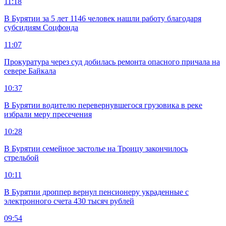
11:18
В Бурятии за 5 лет 1146 человек нашли работу благодаря
субсидиям Соцфонда
11:07
Прокуратура через суд добилась ремонта опасного причала на
севере Байкала
10:37
В Бурятии водителю перевернувшегося грузовика в реке
избрали меру пресечения
10:28
В Бурятии семейное застолье на Троицу закончилось
стрельбой
10:11
В Бурятии дроппер вернул пенсионеру украденные с
электронного счета 430 тысяч рублей
09:54