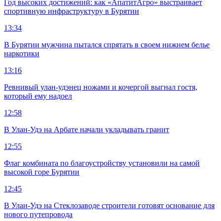
Год высоких достижений: как «АпатитАгро» выстраивает
спортивную инфраструктуру в Бурятии
13:34
В Бурятии мужчина пытался спрятать в своем нижнем белье
наркотики
13:16
Ревнивый улан-удэнец ножами и кочергой выгнал гостя,
который ему надоел
12:58
В Улан-Удэ на Арбате начали укладывать гранит
12:55
Флаг комбината по благоустройству установили на самой
высокой горе Бурятии
12:45
В Улан-Удэ на Стеклозаводе строители готовят основание для
нового путепровода