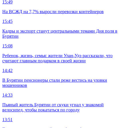
15:49
На ВСЖД на 7,7% выросли перевозки контейнеров
15:45
Кадры и экспорт станут центральными темами Дня поля в
Бурятии
15:08
Ребенок, жизнь, семья: жители Улан-Удэ рассказали, что
считают главным подарком в своей жизни
14:42
В Бурятии пенсионеры стали реже вестись на уловки
мошенников
14:33
Пьяный житель Бурятии от скуки угнал у знакомой
велосипед, чтобы покататься по городу
13:51