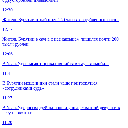
с двусторонней пневмонией
12:30
Житель Бурятии отработает 150 часов за срубленные сосны
12:17
Житель Бурятии в сауне с незнакомцем лишился почти 200
тысяч рублей
12:06
В Улан-Удэ спасают провалившийся в яму автомобиль
11:41
В Бурятии мошенники стали чаще притворяться
«сотрудниками суда»
11:27
В Улан-Удэ росгвардейцы нашли у неадекватной девушки в
лесу наркотики
11:20