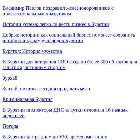
Владимир Павлов поздравил железнодорожников с
профессиональным праздником
Истории успеха: легко ли вести бизнес в Бурятии
Добрые истории: как социальный бизнес помогает сохранить
историю и культуру народов Бурятии
Бурятия: История мужества
В Бурятии для ветеранов СВО создано более 800 объектов для
занятия адаптивным спортом
Зурхай
Зурхай: не стоит сегодня продавать мясо
Криминальная Бурятия
В Бурятии инспекторы ДПС за сутки отловили 16 пьяных
водителей
Погода
В Бурятии завтра днем до +30, временами ливни