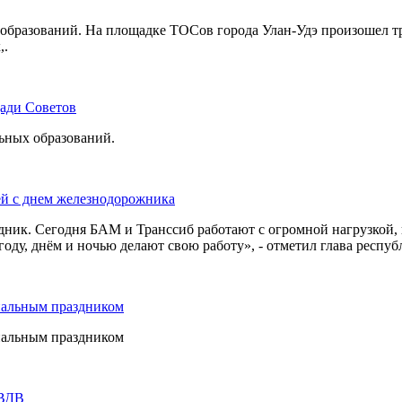
бразований. На площадке ТОСов города Улан-Удэ произошел тр
,.
щади Советов
льных образований.
ей с днем железнодорожника
дник. Сегодня БАМ и Транссиб работают с огромной нагрузкой,
оду, днём и ночью делают свою работу», - отметил глава респуб
нальным праздником
нальным праздником
 ВДВ