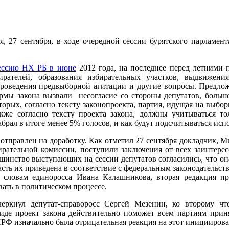
, 27 сентября, в ходе очередной сессии бурятского парламен
ессию НХ РБ в июне
2012 года, на последнее перед летними 
рателей, образования избирательных участков, выдвижени
роведения предвыборной агитации и другие вопросы. Предложе
рмы закона вызвали несогласие со стороны депутатов, больш
оторых, согласно тексту законопроекта, партия, идущая на выб
кже согласно тексту проекта закона, должны учитываться то
о набрал в итоге менее 5% голосов, и как будут подсчитываться
отправлен на доработку. Как отметил 27 сентября докладчик, Ми
ирательной комиссии, поступили заключения от всех заинтерес
ьшинство выступающих на сессии депутатов согласились, что она
сть их приведена в соответствие с федеральным законодательс
 словам единоросса Ивана Калашникова, вторая редакция пр
вать в политическом процессе.
еркнул депутат-справоросс Сергей Мезенин, ко второму чт
виде проект закона действительно поможет всем партиям прин
РФ изначально была отрицательная реакция на этот иницииров