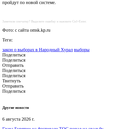
пройдут по новой системе.
Заметили опечатку? Выделите ошибку и нажмите Ctrl+Enter.
Фото: с сайта omsk.kp.ru
Теги:
закон о выборах в Народный Хурал
выборы
Поделиться
Поделиться
Отправить
Поделиться
Поделиться
Твитнуть
Отправить
Поделиться
Другие новости
6 августа 2026 г.
Глава Бурятии на фестивале ТОС попал на свадьбу