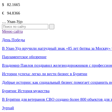
$ 82.1665
€ 94.8366
…
Улан-Удэ
Меню сайта
День Победы
В Улан-Удэ вручили нагрудный знак «85 лет битвы за Москву
Парламентское обозрение
Владимир Павлов поздравил железнодорожников с профессио
Истории успеха: легко ли вести бизнес в Бурятии
Добрые истории: как социальный бизнес помогает сохранить и
Бурятия: История мужества
В Бурятии для ветеранов СВО создано более 800 объектов для
Зурхай