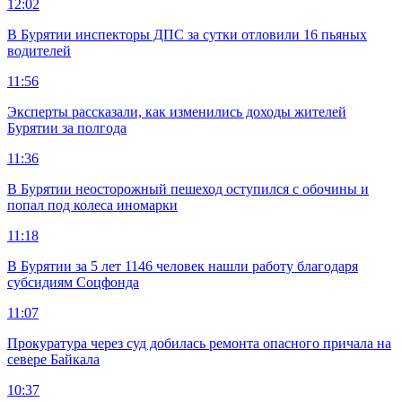
12:02
В Бурятии инспекторы ДПС за сутки отловили 16 пьяных
водителей
11:56
Эксперты рассказали, как изменились доходы жителей
Бурятии за полгода
11:36
В Бурятии неосторожный пешеход оступился с обочины и
попал под колеса иномарки
11:18
В Бурятии за 5 лет 1146 человек нашли работу благодаря
субсидиям Соцфонда
11:07
Прокуратура через суд добилась ремонта опасного причала на
севере Байкала
10:37