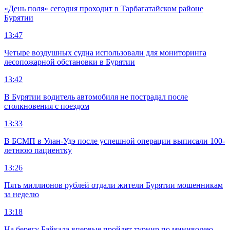
«День поля» сегодня проходит в Тарбагатайском районе
Бурятии
13:47
Четыре воздушных судна использовали для мониторинга
лесопожарной обстановки в Бурятии
13:42
В Бурятии водитель автомобиля не пострадал после
столкновения с поездом
13:33
В БСМП в Улан-Удэ после успешной операции выписали 100-
летнюю пациентку
13:26
Пять миллионов рублей отдали жители Бурятии мошенникам
за неделю
13:18
На берегу Байкала впервые пройдет турнир по миниволею