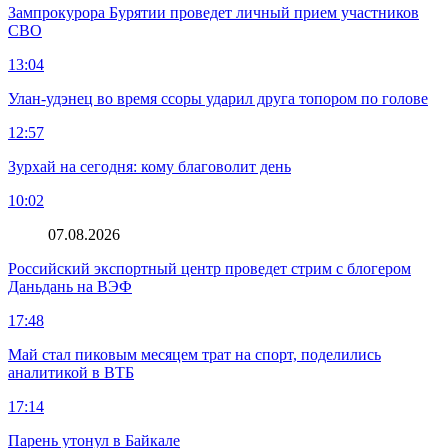
Зампрокурора Бурятии проведет личный прием участников
СВО
13:04
Улан-удэнец во время ссоры ударил друга топором по голове
12:57
Зурхай на сегодня: кому благоволит день
10:02
07.08.2026
Российский экспортный центр проведет стрим с блогером
Даньдань на ВЭФ
17:48
Май стал пиковым месяцем трат на спорт, поделились
аналитикой в ВТБ
17:14
Парень утонул в Байкале