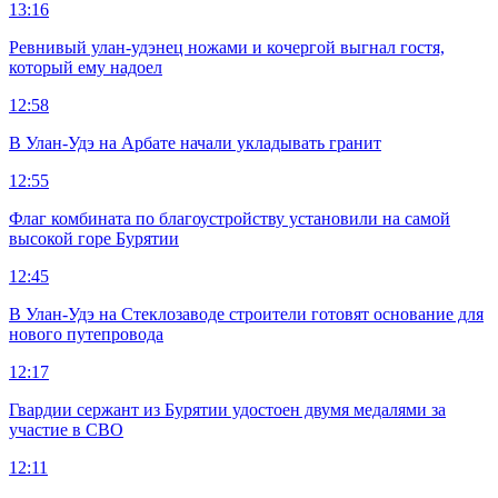
13:16
Ревнивый улан-удэнец ножами и кочергой выгнал гостя,
который ему надоел
12:58
В Улан-Удэ на Арбате начали укладывать гранит
12:55
Флаг комбината по благоустройству установили на самой
высокой горе Бурятии
12:45
В Улан-Удэ на Стеклозаводе строители готовят основание для
нового путепровода
12:17
Гвардии сержант из Бурятии удостоен двумя медалями за
участие в СВО
12:11