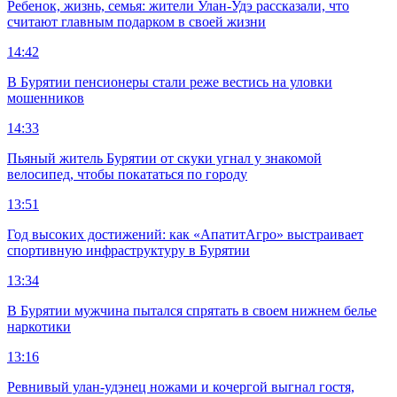
Ребенок, жизнь, семья: жители Улан-Удэ рассказали, что
считают главным подарком в своей жизни
14:42
В Бурятии пенсионеры стали реже вестись на уловки
мошенников
14:33
Пьяный житель Бурятии от скуки угнал у знакомой
велосипед, чтобы покататься по городу
13:51
Год высоких достижений: как «АпатитАгро» выстраивает
спортивную инфраструктуру в Бурятии
13:34
В Бурятии мужчина пытался спрятать в своем нижнем белье
наркотики
13:16
Ревнивый улан-удэнец ножами и кочергой выгнал гостя,