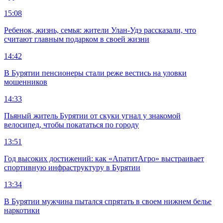
15:08
Ребенок, жизнь, семья: жители Улан-Удэ рассказали, что
считают главным подарком в своей жизни
14:42
В Бурятии пенсионеры стали реже вестись на уловки
мошенников
14:33
Пьяный житель Бурятии от скуки угнал у знакомой
велосипед, чтобы покататься по городу
13:51
Год высоких достижений: как «АпатитАгро» выстраивает
спортивную инфраструктуру в Бурятии
13:34
В Бурятии мужчина пытался спрятать в своем нижнем белье
наркотики