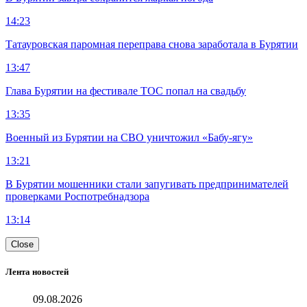
14:23
Татауровская паромная переправа снова заработала в Бурятии
13:47
Глава Бурятии на фестивале ТОС попал на свадьбу
13:35
Военный из Бурятии на СВО уничтожил «Бабу-ягу»
13:21
В Бурятии мошенники стали запугивать предпринимателей
проверками Роспотребнадзора
13:14
Close
Лента новостей
09.08.2026