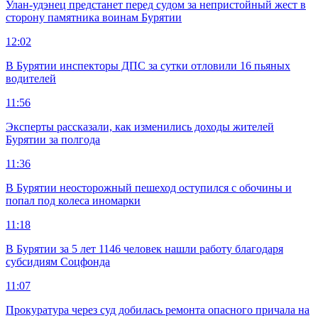
Улан-удэнец предстанет перед судом за непристойный жест в
сторону памятника воинам Бурятии
12:02
В Бурятии инспекторы ДПС за сутки отловили 16 пьяных
водителей
11:56
Эксперты рассказали, как изменились доходы жителей
Бурятии за полгода
11:36
В Бурятии неосторожный пешеход оступился с обочины и
попал под колеса иномарки
11:18
В Бурятии за 5 лет 1146 человек нашли работу благодаря
субсидиям Соцфонда
11:07
Прокуратура через суд добилась ремонта опасного причала на