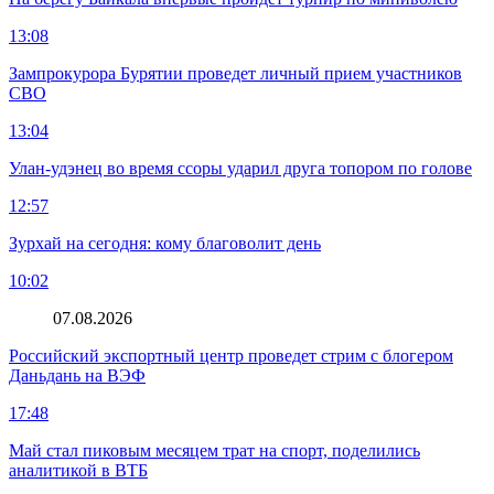
13:08
Зампрокурора Бурятии проведет личный прием участников
СВО
13:04
Улан-удэнец во время ссоры ударил друга топором по голове
12:57
Зурхай на сегодня: кому благоволит день
10:02
07.08.2026
Российский экспортный центр проведет стрим с блогером
Даньдань на ВЭФ
17:48
Май стал пиковым месяцем трат на спорт, поделились
аналитикой в ВТБ