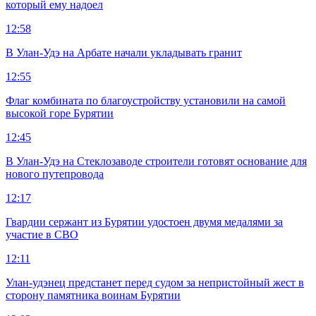
который ему надоел
12:58
В Улан-Удэ на Арбате начали укладывать гранит
12:55
Флаг комбината по благоустройству установили на самой
высокой горе Бурятии
12:45
В Улан-Удэ на Стеклозаводе строители готовят основание для
нового путепровода
12:17
Гвардии сержант из Бурятии удостоен двумя медалями за
участие в СВО
12:11
Улан-удэнец предстанет перед судом за непристойный жест в
сторону памятника воинам Бурятии