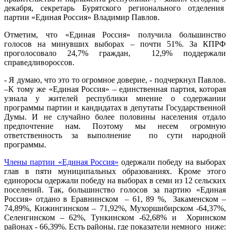
декабря, секретарь Бурятского регионального отделения
партии «Единая Россия» Владимир Павлов.
Отметим, что «Единая Россия» получила большинство
голосов на минувших выборах – почти 51%. За КПРФ
проголосовало 24,7% граждан, 12,9% поддержали
справедливороссов.
- Я думаю, что это то огромное доверие, - подчеркнул Павлов.
–К тому же «Единая Россия» – единственная партия, которая
узнала у жителей республики мнение о содержании
программы партии и кандидатах в депутаты Государственной
Думы. И не случайно более половины населения отдало
предпочтение нам. Поэтому мы несем огромную
ответственность за выполнение по сути народной
программы.
Члены партии «Единая Россия»
одержали победу на выборах
глав в пяти муниципальных образованиях. Кроме этого
единоросы одержали победу на выборах в семи из 12 сельских
поселений. Так, большинство голосов за партию «Единая
Россия» отдано в Еравнинском – 61, 89 %, Закаменском –
74,89%, Кижингинском – 71,92%, Мухоршибирском -64,37%,
Селенгинском – 62%, Тункинском -62,68% и Хоринском
районах - 66,39%. Есть районы, где показатели немного ниже: