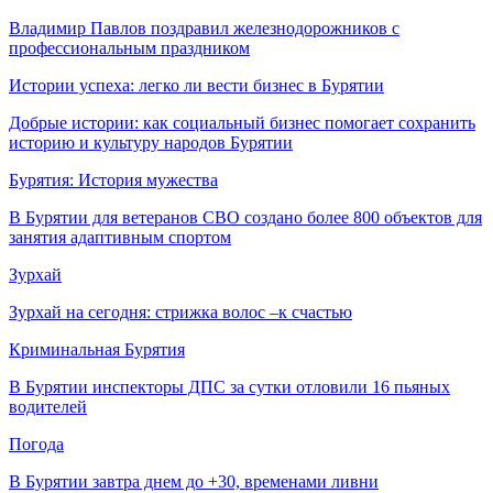
Владимир Павлов поздравил железнодорожников с
профессиональным праздником
Истории успеха: легко ли вести бизнес в Бурятии
Добрые истории: как социальный бизнес помогает сохранить
историю и культуру народов Бурятии
Бурятия: История мужества
В Бурятии для ветеранов СВО создано более 800 объектов для
занятия адаптивным спортом
Зурхай
Зурхай на сегодня: стрижка волос –к счастью
Криминальная Бурятия
В Бурятии инспекторы ДПС за сутки отловили 16 пьяных
водителей
Погода
В Бурятии завтра днем до +30, временами ливни