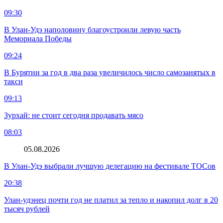
09:30
В Улан-Удэ наполовину благоустроили левую часть
Мемориала Победы
09:24
В Бурятии за год в два раза увеличилось число самозанятых в
такси
09:13
Зурхай: не стоит сегодня продавать мясо
08:03
05.08.2026
В Улан-Удэ выбрали лучшую делегацию на фестивале ТОСов
20:38
Улан-удэнец почти год не платил за тепло и накопил долг в 20
тысяч рублей