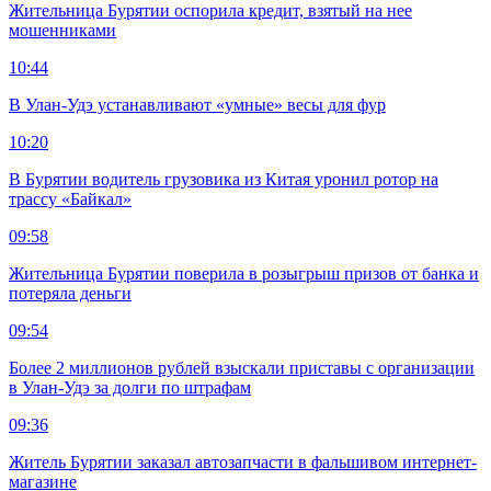
Жительница Бурятии оспорила кредит, взятый на нее
мошенниками
10:44
В Улан-Удэ устанавливают «умные» весы для фур
10:20
В Бурятии водитель грузовика из Китая уронил ротор на
трассу «Байкал»
09:58
Жительница Бурятии поверила в розыгрыш призов от банка и
потеряла деньги
09:54
Более 2 миллионов рублей взыскали приставы с организации
в Улан-Удэ за долги по штрафам
09:36
Житель Бурятии заказал автозапчасти в фальшивом интернет-
магазине