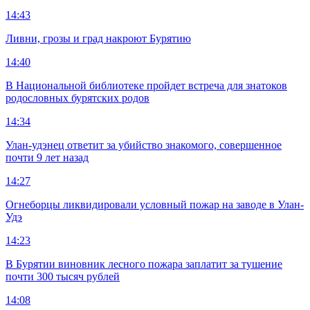
14:43
Ливни, грозы и град накроют Бурятию
14:40
В Национальной библиотеке пройдет встреча для знатоков
родословных бурятских родов
14:34
Улан-удэнец ответит за убийство знакомого, совершенное
почти 9 лет назад
14:27
Огнеборцы ликвидировали условный пожар на заводе в Улан-
Удэ
14:23
В Бурятии виновник лесного пожара заплатит за тушение
почти 300 тысяч рублей
14:08