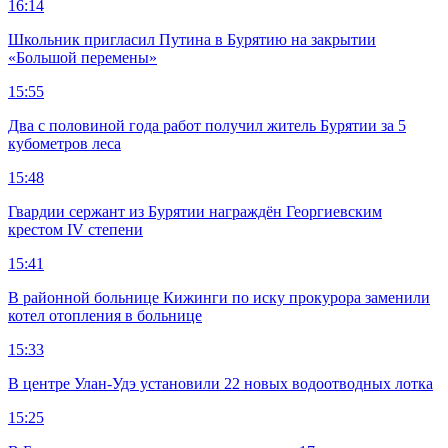
16:14
Школьник пригласил Путина в Бурятию на закрытии
«Большой перемены»
15:55
Два с половиной года работ получил житель Бурятии за 5
кубометров леса
15:48
Гвардии сержант из Бурятии награждён Георгиевским
крестом IV степени
15:41
В районной больнице Кижинги по иску прокурора заменили
котел отопления в больнице
15:33
В центре Улан-Удэ установили 22 новых водоотводных лотка
15:25