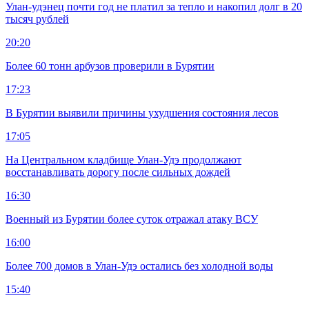
Улан-удэнец почти год не платил за тепло и накопил долг в 20
тысяч рублей
20:20
Более 60 тонн арбузов проверили в Бурятии
17:23
В Бурятии выявили причины ухудшения состояния лесов
17:05
На Центральном кладбище Улан-Удэ продолжают
восстанавливать дорогу после сильных дождей
16:30
Военный из Бурятии более суток отражал атаку ВСУ
16:00
Более 700 домов в Улан-Удэ остались без холодной воды
15:40