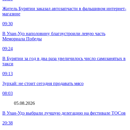
Житель Бурятии заказал автозапчасти в фальшивом интернет-
магазине
09:30
В Улан-Удэ наполовину благоустроили левую часть
Мемориала Победы
09:24
В Бурятии за год в два раза увеличилось число самозанятых в
такси
09:13
Зурхай: не стоит сегодня продавать мясо
08:03
05.08.2026
В Улан-Удэ выбрали лучшую делегацию на фестивале ТОСов
20:38