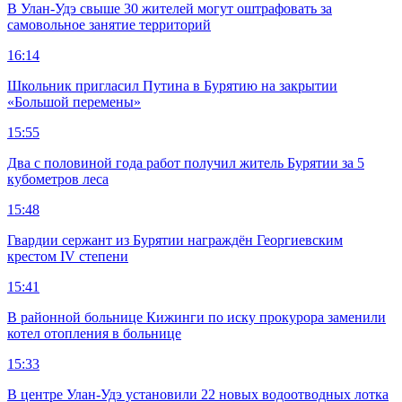
В Улан-Удэ свыше 30 жителей могут оштрафовать за
самовольное занятие территорий
16:14
Школьник пригласил Путина в Бурятию на закрытии
«Большой перемены»
15:55
Два с половиной года работ получил житель Бурятии за 5
кубометров леса
15:48
Гвардии сержант из Бурятии награждён Георгиевским
крестом IV степени
15:41
В районной больнице Кижинги по иску прокурора заменили
котел отопления в больнице
15:33
В центре Улан-Удэ установили 22 новых водоотводных лотка