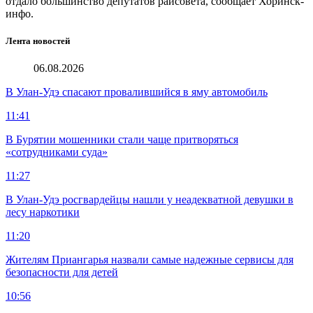
отдало большинство депутатов райсовета, сообщает Хоринск-
инфо.
Лента новостей
06.08.2026
В Улан-Удэ спасают провалившийся в яму автомобиль
11:41
В Бурятии мошенники стали чаще притворяться
«сотрудниками суда»
11:27
В Улан-Удэ росгвардейцы нашли у неадекватной девушки в
лесу наркотики
11:20
Жителям Приангарья назвали самые надежные сервисы для
безопасности для детей
10:56