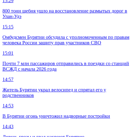
15:29
800 тонн щебня ушло на восстановление размытых дорог в
Улан-Удэ
15:15
Омбудсмен Бурятии обсудила с уполномоченным по правам
человека России защиту прав участников СВО
15:01
Почти 7 млн пассажиров отправились в поездки со станций
ВСЖД с начала 2026 года
14:57
Житель Бурятии украл велосипед и спрятал его у
родственников
14:53
В Бурятии огонь уничтожил надворные постройки
14:43
Ливни, грозы и град накроют Бурятию