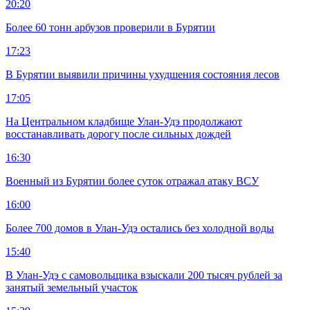
20:20
Более 60 тонн арбузов проверили в Бурятии
17:23
В Бурятии выявили причины ухудшения состояния лесов
17:05
На Центральном кладбище Улан-Удэ продолжают
восстанавливать дорогу после сильных дождей
16:30
Военный из Бурятии более суток отражал атаку ВСУ
16:00
Более 700 домов в Улан-Удэ остались без холодной воды
15:40
В Улан-Удэ с самовольщика взыскали 200 тысяч рублей за
занятый земельный участок