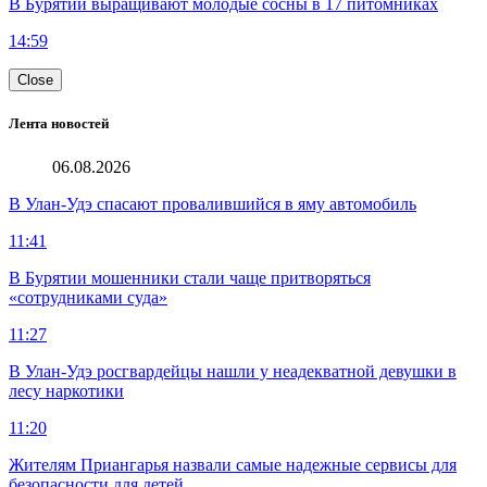
В Бурятии выращивают молодые сосны в 17 питомниках
14:59
Close
Лента новостей
06.08.2026
В Улан-Удэ спасают провалившийся в яму автомобиль
11:41
В Бурятии мошенники стали чаще притворяться
«сотрудниками суда»
11:27
В Улан-Удэ росгвардейцы нашли у неадекватной девушки в
лесу наркотики
11:20
Жителям Приангарья назвали самые надежные сервисы для
безопасности для детей