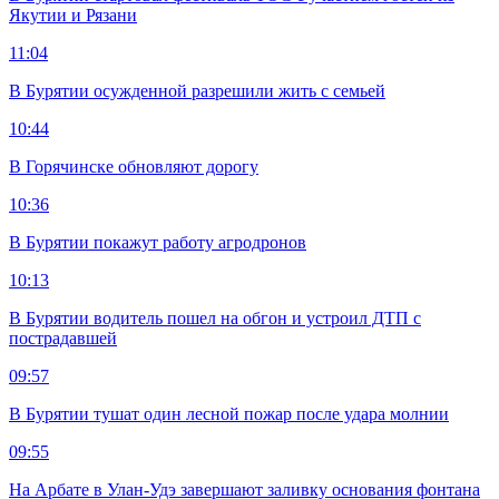
Якутии и Рязани
11:04
В Бурятии осужденной разрешили жить с семьей
10:44
В Горячинске обновляют дорогу
10:36
В Бурятии покажут работу агродронов
10:13
В Бурятии водитель пошел на обгон и устроил ДТП с
пострадавшей
09:57
В Бурятии тушат один лесной пожар после удара молнии
09:55
На Арбате в Улан-Удэ завершают заливку основания фонтана