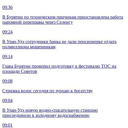
09:36
В Бурятии по техническим причинам приостановлена работа
паромной переправы через Селенгу
09:24
В Улан-Удэ сотрудники банка не дали пенсионерке отдать
полмиллиона мошенникам
09:14
Глава Бурятии проверил подготовку к фестивалю ТОС на
площади Советов
09:08
Стрижка волос сегодня по зурхаю к богатству
09:04
В Улан-Удэ новую водно‑спасательную станцию
присоединили к холодному водоснабжению
09:01