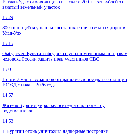
В Улан-Удэ с самовольщика взыскали 200 тысяч рублей за
занятый земельный участок
15:29
800 тонн щебня ушло на восстановление размытых дорог в
Улан-Удэ
15:15
Омбудсмен Бурятии обсудила с уполномоченным по правам
человека России защиту прав участников СВО
15:01
Почти 7 млн пассажиров отправились в поездки со станций
ВСЖД с начала 2026 года
14:57
Житель Бурятии украл велосипед и спрятал его у
родственников
14:53
В Бурятии огонь уничтожил надворные постройки