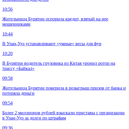
10:56
Жительница Бурятии оспорила кредит, взятый на нее
мошенниками
10:44
В Улан-Удэ устанавливают «умные» весы для фур
10:20
В Бурятии водитель грузовика из Китая уронил ротор на
трассу «Байкал»
09:58
Жительница Бурятии поверила в розыгрыш призов от банка и
потеряла деньги
09:54
Более 2 миллионов рублей взыскали приставы с организации
в Улан-Удэ за долги по штрафам
09:36