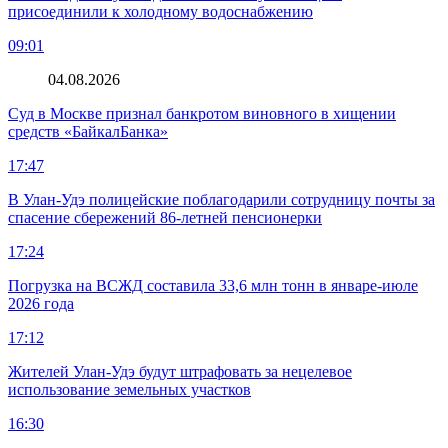
присоединили к холодному водоснабжению
09:01
04.08.2026
Суд в Москве признал банкротом виновного в хищении
средств «БайкалБанка»
17:47
В Улан-Удэ полицейские поблагодарили сотрудницу почты за
спасение сбережений 86-летней пенсионерки
17:24
Погрузка на ВСЖД составила 33,6 млн тонн в январе-июле
2026 года
17:12
Жителей Улан-Удэ будут штрафовать за нецелевое
использование земельных участков
16:30