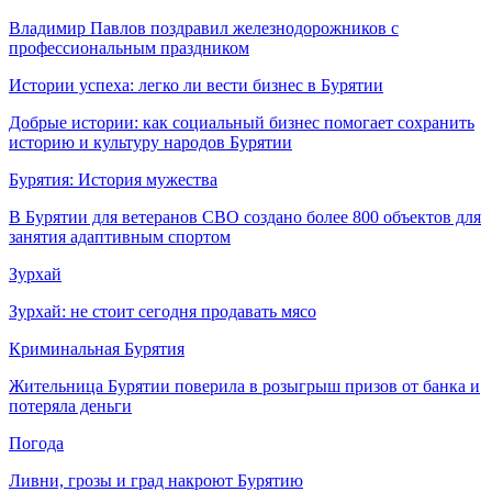
Владимир Павлов поздравил железнодорожников с
профессиональным праздником
Истории успеха: легко ли вести бизнес в Бурятии
Добрые истории: как социальный бизнес помогает сохранить
историю и культуру народов Бурятии
Бурятия: История мужества
В Бурятии для ветеранов СВО создано более 800 объектов для
занятия адаптивным спортом
Зурхай
Зурхай: не стоит сегодня продавать мясо
Криминальная Бурятия
Жительница Бурятии поверила в розыгрыш призов от банка и
потеряла деньги
Погода
Ливни, грозы и град накроют Бурятию