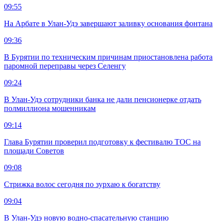
09:55
На Арбате в Улан-Удэ завершают заливку основания фонтана
09:36
В Бурятии по техническим причинам приостановлена работа
паромной переправы через Селенгу
09:24
В Улан-Удэ сотрудники банка не дали пенсионерке отдать
полмиллиона мошенникам
09:14
Глава Бурятии проверил подготовку к фестивалю ТОС на
площади Советов
09:08
Стрижка волос сегодня по зурхаю к богатству
09:04
В Улан-Удэ новую водно‑спасательную станцию