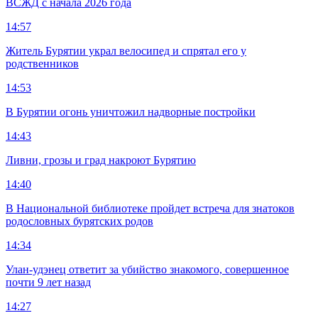
ВСЖД с начала 2026 года
14:57
Житель Бурятии украл велосипед и спрятал его у
родственников
14:53
В Бурятии огонь уничтожил надворные постройки
14:43
Ливни, грозы и град накроют Бурятию
14:40
В Национальной библиотеке пройдет встреча для знатоков
родословных бурятских родов
14:34
Улан-удэнец ответит за убийство знакомого, совершенное
почти 9 лет назад
14:27