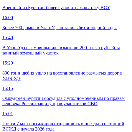
Военный из Бурятии более суток отражал атаку ВСУ
16:00
Более 700 домов в Улан-Удэ остались без холодной воды
15:40
В Улан-Удэ с самовольщика взыскали 200 тысяч рублей за
занятый земельный участок
15:29
800 тонн щебня ушло на восстановление размытых дорог в
Улан-Удэ
15:15
Омбудсмен Бурятии обсудила с уполномоченным по правам
человека России защиту прав участников СВО
15:01
Почти 7 млн пассажиров отправились в поездки со станций
ВСЖД с начала 2026 года