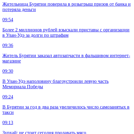
Жительница Бурятии поверила в розыгрыш призов от банка и
потеряла деньги
09:54
Более 2 миллионов рублей взыскали приставы с организации
в Улан-Удэ за долги по штрафам
09:36
Житель Бурятии заказал автозапчасти в фальшивом интернет-
магазине
09:30
В Улан-Удэ наполовину благоустроили левую часть
Мемориала Победы
09:24
В Бурятии за год в два раза увеличилось число самозанятых в
такси
09:13
Зурхай: не стоит сегодня продавать мясо