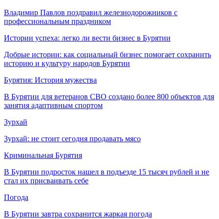
Владимир Павлов поздравил железнодорожников с
профессиональным праздником
Истории успеха: легко ли вести бизнес в Бурятии
Добрые истории: как социальный бизнес помогает сохранить
историю и культуру народов Бурятии
Бурятия: История мужества
В Бурятии для ветеранов СВО создано более 800 объектов для
занятия адаптивным спортом
Зурхай
Зурхай: не стоит сегодня продавать мясо
Криминальная Бурятия
В Бурятии подросток нашел в подъезде 15 тысяч рублей и не
стал их присваивать себе
Погода
В Бурятии завтра сохранится жаркая погода