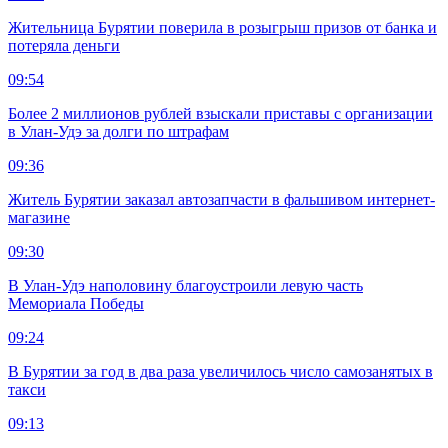
Жительница Бурятии поверила в розыгрыш призов от банка и
потеряла деньги
09:54
Более 2 миллионов рублей взыскали приставы с организации
в Улан-Удэ за долги по штрафам
09:36
Житель Бурятии заказал автозапчасти в фальшивом интернет-
магазине
09:30
В Улан-Удэ наполовину благоустроили левую часть
Мемориала Победы
09:24
В Бурятии за год в два раза увеличилось число самозанятых в
такси
09:13