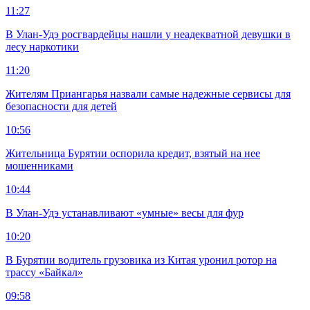
11:27
В Улан-Удэ росгвардейцы нашли у неадекватной девушки в
лесу наркотики
11:20
Жителям Приангарья назвали самые надежные сервисы для
безопасности для детей
10:56
Жительница Бурятии оспорила кредит, взятый на нее
мошенниками
10:44
В Улан-Удэ устанавливают «умные» весы для фур
10:20
В Бурятии водитель грузовика из Китая уронил ротор на
трассу «Байкал»
09:58