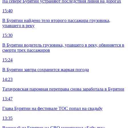
На севере Бурятии устраняют последствия ливня на дорогах
15:40
В Бурятии найдено тело второго пассажира грузовика,
упавшего в реку
15:30
В Бурятии водитель грузовика, упавшего в реку, обвиняется в
смерти трех пассажиров
15:24
В Бурятии завтра сохранится жаркая погода
14:23
Татауровская паромная переправа снова заработала в Бурятии
13:47
Глава Бурятии на фестивале ТОС попал на свадьбу
13:35
Военный из Бурятии на СВО уничтожил «Бабу-ягу»