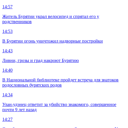
14:57
Житель Бурятии украл велосипед и спрятал его у
родственников
14:53
В Бурятии огонь уничтожил надворные постройки
14:43
Ливни, грозы и град накроют Бурятию
14:40
В Национальной библиотеке пройдет встреча для знатоков
родословных бурятских родов
14:34
Улан-удэнец ответит за убийство знакомого, совершенное
почти 9 лет назад
14:27