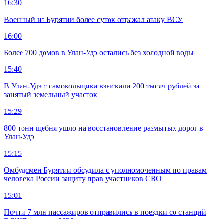
16:30
Военный из Бурятии более суток отражал атаку ВСУ
16:00
Более 700 домов в Улан-Удэ остались без холодной воды
15:40
В Улан-Удэ с самовольщика взыскали 200 тысяч рублей за
занятый земельный участок
15:29
800 тонн щебня ушло на восстановление размытых дорог в
Улан-Удэ
15:15
Омбудсмен Бурятии обсудила с уполномоченным по правам
человека России защиту прав участников СВО
15:01
Почти 7 млн пассажиров отправились в поездки со станций