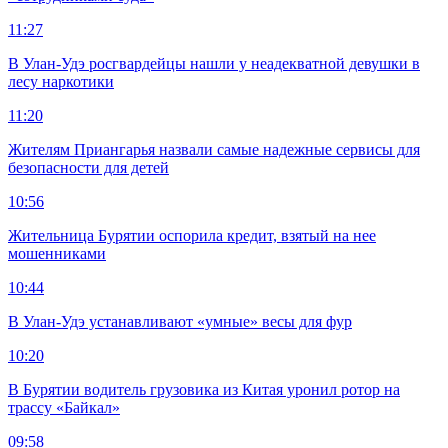
11:27
В Улан-Удэ росгвардейцы нашли у неадекватной девушки в
лесу наркотики
11:20
Жителям Приангарья назвали самые надежные сервисы для
безопасности для детей
10:56
Жительница Бурятии оспорила кредит, взятый на нее
мошенниками
10:44
В Улан-Удэ устанавливают «умные» весы для фур
10:20
В Бурятии водитель грузовика из Китая уронил ротор на
трассу «Байкал»
09:58