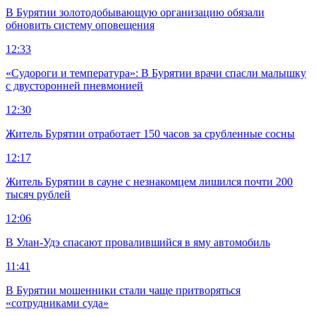
В Бурятии золотодобывающую организацию обязали
обновить систему оповещения
12:33
«Судороги и температура»: В Бурятии врачи спасли малышку
с двусторонней пневмонией
12:30
Житель Бурятии отработает 150 часов за срубленные сосны
12:17
Житель Бурятии в сауне с незнакомцем лишился почти 200
тысяч рублей
12:06
В Улан-Удэ спасают провалившийся в яму автомобиль
11:41
В Бурятии мошенники стали чаще притворяться
«сотрудниками суда»