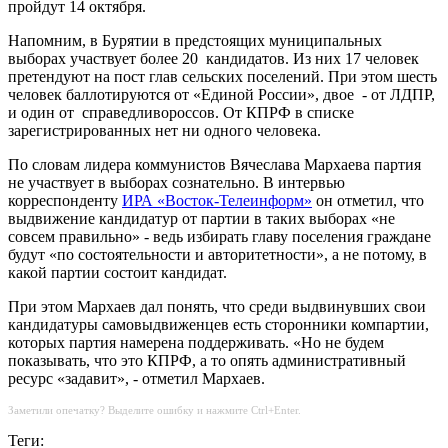
пройдут 14 октября.
Напомним, в Бурятии в предстоящих муниципальных
выборах участвует более 20 кандидатов. Из них 17 человек
претендуют на пост глав сельских поселений. При этом шесть
человек баллотируются от «Единой России», двое - от ЛДПР,
и один от справедливороссов. От КПРФ в списке
зарегистрированных нет ни одного человека.
По словам лидера коммунистов Вячеслава Мархаева партия
не участвует в выборах сознательно. В интервью
корреспонденту
ИРА «Восток-Телеинформ»
он отметил, что
выдвижение кандидатур от партии в таких выборах «не
совсем правильно» - ведь избирать главу поселения граждане
будут «по состоятельности и авторитетности», а не потому, в
какой партии состоит кандидат.
При этом Мархаев дал понять, что среди выдвинувших свои
кандидатуры самовыдвиженцев есть сторонники компартии,
которых партия намерена поддерживать. «Но не будем
показывать, что это КПРФ, а то опять административный
ресурс «задавит», - отметил Мархаев.
Заметили опечатку? Выделите ошибку и нажмите Ctrl+Enter.
Теги: