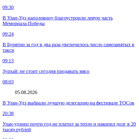
09:30
В Улан-Удэ наполовину благоустроили левую часть
Мемориала Победы
09:24
В Бурятии за год в два раза увеличилось число самозанятых в
такси
09:13
Зурхай: не стоит сегодня продавать мясо
08:03
05.08.2026
В Улан-Удэ выбрали лучшую делегацию на фестивале ТОСов
20:38
Улан-удэнец почти год не платил за тепло и накопил долг в 20
тысяч рублей