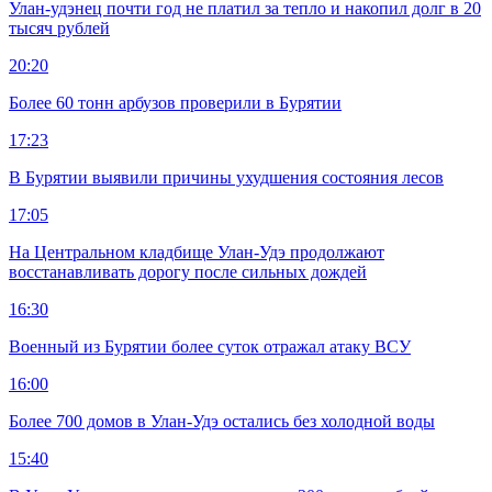
Улан-удэнец почти год не платил за тепло и накопил долг в 20
тысяч рублей
20:20
Более 60 тонн арбузов проверили в Бурятии
17:23
В Бурятии выявили причины ухудшения состояния лесов
17:05
На Центральном кладбище Улан-Удэ продолжают
восстанавливать дорогу после сильных дождей
16:30
Военный из Бурятии более суток отражал атаку ВСУ
16:00
Более 700 домов в Улан-Удэ остались без холодной воды
15:40