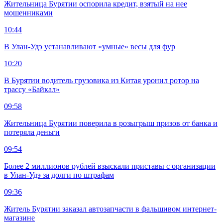
Жительница Бурятии оспорила кредит, взятый на нее
мошенниками
10:44
В Улан-Удэ устанавливают «умные» весы для фур
10:20
В Бурятии водитель грузовика из Китая уронил ротор на
трассу «Байкал»
09:58
Жительница Бурятии поверила в розыгрыш призов от банка и
потеряла деньги
09:54
Более 2 миллионов рублей взыскали приставы с организации
в Улан-Удэ за долги по штрафам
09:36
Житель Бурятии заказал автозапчасти в фальшивом интернет-
магазине