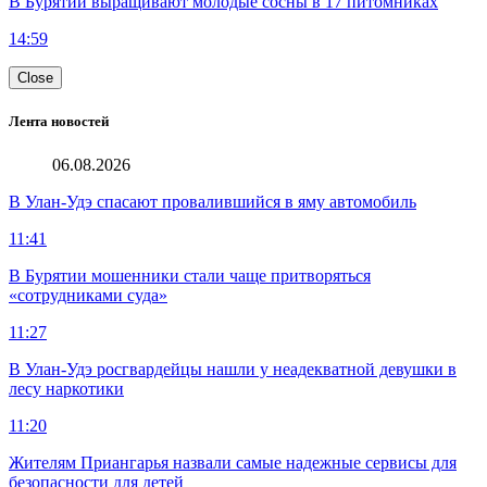
В Бурятии выращивают молодые сосны в 17 питомниках
14:59
Close
Лента новостей
06.08.2026
В Улан-Удэ спасают провалившийся в яму автомобиль
11:41
В Бурятии мошенники стали чаще притворяться
«сотрудниками суда»
11:27
В Улан-Удэ росгвардейцы нашли у неадекватной девушки в
лесу наркотики
11:20
Жителям Приангарья назвали самые надежные сервисы для
безопасности для детей