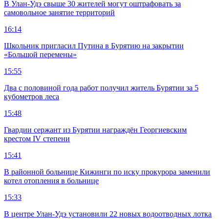
В Улан-Удэ свыше 30 жителей могут оштрафовать за
самовольное занятие территорий
16:14
Школьник пригласил Путина в Бурятию на закрытии
«Большой перемены»
15:55
Два с половиной года работ получил житель Бурятии за 5
кубометров леса
15:48
Гвардии сержант из Бурятии награждён Георгиевским
крестом IV степени
15:41
В районной больнице Кижинги по иску прокурора заменили
котел отопления в больнице
15:33
В центре Улан-Удэ установили 22 новых водоотводных лотка