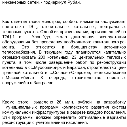
инженерных сетей, - подчеркнул Рубан.
Как отметил глава минстроя, особого внимания заслуживает
подготовка ТЭЦ, отопительных ко­тельных, центральных
тепловых пунктов. Одной из причин аварии, произошедшей на
ТЭЦ-1 в г. Улан-Удэ, стала длительная эксплуата­ция
оборудования без проведения необходимого капитального ре­
монта. Это относится к большинству источников
теплоснабжения. В текущем году планируется капитально
отремонтировать 200 котель­ных, 23 центральных тепловых
пункта, в том числе завершение работ по реконст­рукции
котельных в сс.Мухоршибирь и Барагхан, строительство цен­
тральной котельной в с.Сосново-Озерское, теплоснабжение
п.Мясокомбинат 3 очередь, строительство очистных
сооружений в п.Заиграево..
Кроме этого, выделено 26 млн. рублей на разработку
муниципальных программ комплексного развития систем
коммунальной инфраструктуры в разрезе каждого поселения.
Эти программы должны определить оптимальные варианты
реконструкции с учётом мне­ния населения.