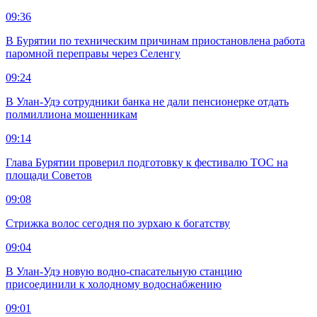
09:36
В Бурятии по техническим причинам приостановлена работа
паромной переправы через Селенгу
09:24
В Улан-Удэ сотрудники банка не дали пенсионерке отдать
полмиллиона мошенникам
09:14
Глава Бурятии проверил подготовку к фестивалю ТОС на
площади Советов
09:08
Стрижка волос сегодня по зурхаю к богатству
09:04
В Улан-Удэ новую водно‑спасательную станцию
присоединили к холодному водоснабжению
09:01