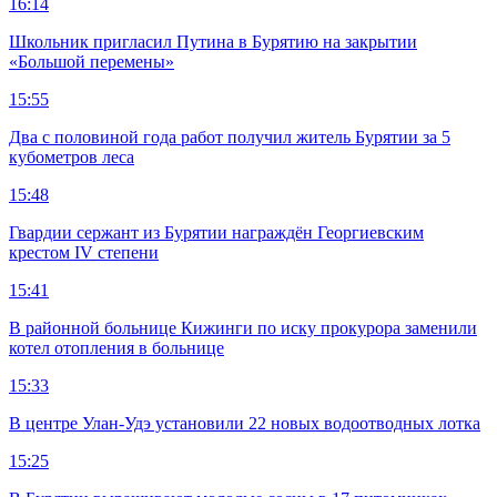
16:14
Школьник пригласил Путина в Бурятию на закрытии
«Большой перемены»
15:55
Два с половиной года работ получил житель Бурятии за 5
кубометров леса
15:48
Гвардии сержант из Бурятии награждён Георгиевским
крестом IV степени
15:41
В районной больнице Кижинги по иску прокурора заменили
котел отопления в больнице
15:33
В центре Улан-Удэ установили 22 новых водоотводных лотка
15:25