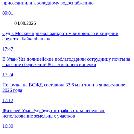
присоединили к холодному водоснабжению
09:01
04.08.2026
Суд в Москве признал банкротом виновного в хищении
средств «БайкалБанка»
17:47
В Улан-Удэ полицейские поблагодарили сотрудницу почты за
спасение сбережений 86-летней пенсионерки
17:24
Погрузка на ВСЖД составила 33,6 млн тонн в январе-июле
2026 года
17:12
Жителей Улан-Удэ будут штрафовать за нецелевое
использование земельных участков
16:30