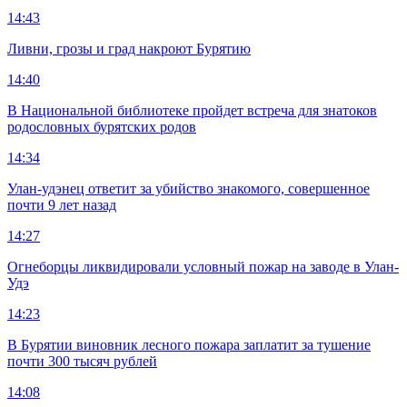
14:43
Ливни, грозы и град накроют Бурятию
14:40
В Национальной библиотеке пройдет встреча для знатоков
родословных бурятских родов
14:34
Улан-удэнец ответит за убийство знакомого, совершенное
почти 9 лет назад
14:27
Огнеборцы ликвидировали условный пожар на заводе в Улан-
Удэ
14:23
В Бурятии виновник лесного пожара заплатит за тушение
почти 300 тысяч рублей
14:08