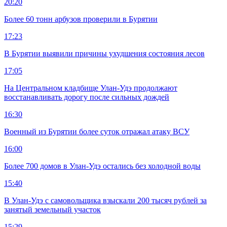
20:20
Более 60 тонн арбузов проверили в Бурятии
17:23
В Бурятии выявили причины ухудшения состояния лесов
17:05
На Центральном кладбище Улан-Удэ продолжают
восстанавливать дорогу после сильных дождей
16:30
Военный из Бурятии более суток отражал атаку ВСУ
16:00
Более 700 домов в Улан-Удэ остались без холодной воды
15:40
В Улан-Удэ с самовольщика взыскали 200 тысяч рублей за
занятый земельный участок
15:29