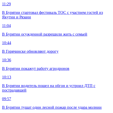
11:29
В Бурятии стартовал фестиваль ТОС с участием гостей из
Якутии и Рязани
11:04
В Бурятии осужденной разрешили жить с семьей
10:44
В Горячинске обновляют дорогу
10:36
В Бурятии покажут работу агродронов
10:13
В Бурятии водитель пошел на обгон и устроил ДТП с
пострадавшей
09:57
В Бурятии тушат один лесной пожар после удара молнии