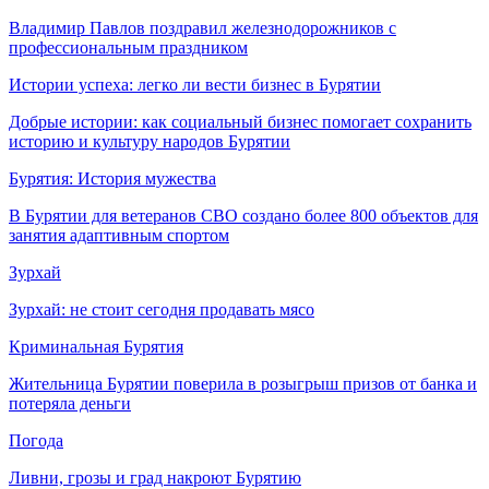
Владимир Павлов поздравил железнодорожников с
профессиональным праздником
Истории успеха: легко ли вести бизнес в Бурятии
Добрые истории: как социальный бизнес помогает сохранить
историю и культуру народов Бурятии
Бурятия: История мужества
В Бурятии для ветеранов СВО создано более 800 объектов для
занятия адаптивным спортом
Зурхай
Зурхай: не стоит сегодня продавать мясо
Криминальная Бурятия
Жительница Бурятии поверила в розыгрыш призов от банка и
потеряла деньги
Погода
Ливни, грозы и град накроют Бурятию