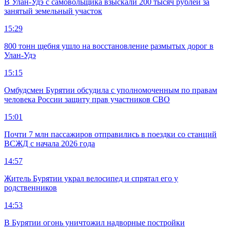
В Улан-Удэ с самовольщика взыскали 200 тысяч рублей за
занятый земельный участок
15:29
800 тонн щебня ушло на восстановление размытых дорог в
Улан-Удэ
15:15
Омбудсмен Бурятии обсудила с уполномоченным по правам
человека России защиту прав участников СВО
15:01
Почти 7 млн пассажиров отправились в поездки со станций
ВСЖД с начала 2026 года
14:57
Житель Бурятии украл велосипед и спрятал его у
родственников
14:53
В Бурятии огонь уничтожил надворные постройки