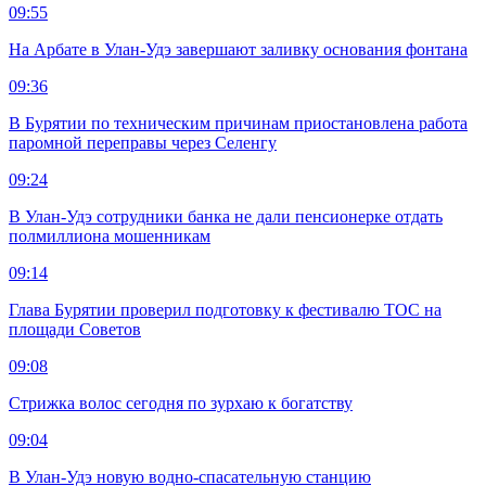
09:55
На Арбате в Улан-Удэ завершают заливку основания фонтана
09:36
В Бурятии по техническим причинам приостановлена работа
паромной переправы через Селенгу
09:24
В Улан-Удэ сотрудники банка не дали пенсионерке отдать
полмиллиона мошенникам
09:14
Глава Бурятии проверил подготовку к фестивалю ТОС на
площади Советов
09:08
Стрижка волос сегодня по зурхаю к богатству
09:04
В Улан-Удэ новую водно‑спасательную станцию