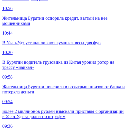
10:56
Жительница Бурятии оспорила кредит, взятый на нее
мошенниками
10:44
В Улан-Удэ устанавливают «умные» весы для фур
10:20
В Бурятии водитель грузовика из Китая уронил ротор на
трассу «Байкал»
09:58
Жительница Бурятии поверила в розыгрыш призов от банка и
потеряла деньги
09:54
Более 2 миллионов рублей взыскали приставы с организации
в Улан-Удэ за долги по штрафам
09:36