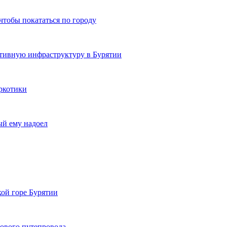
чтобы покататься по городу
ртивную инфраструктуру в Бурятии
ркотики
ый ему надоел
кой горе Бурятии
нового путепровода