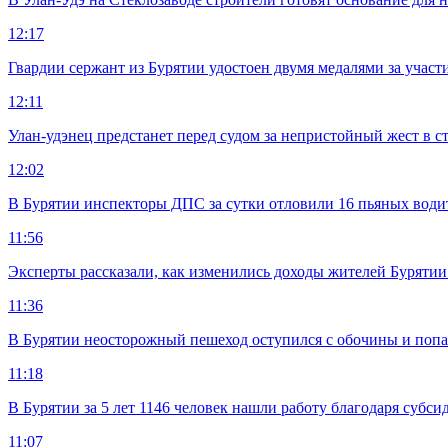
12:17
Гвардии сержант из Бурятии удостоен двумя медалями за учас
12:11
Улан-удэнец предстанет перед судом за непристойный жест в 
12:02
В Бурятии инспекторы ДПС за сутки отловили 16 пьяных води
11:56
Эксперты рассказали, как изменились доходы жителей Бурятии
11:36
В Бурятии неосторожный пешеход оступился с обочины и попа
11:18
В Бурятии за 5 лет 1146 человек нашли работу благодаря субс
11:07