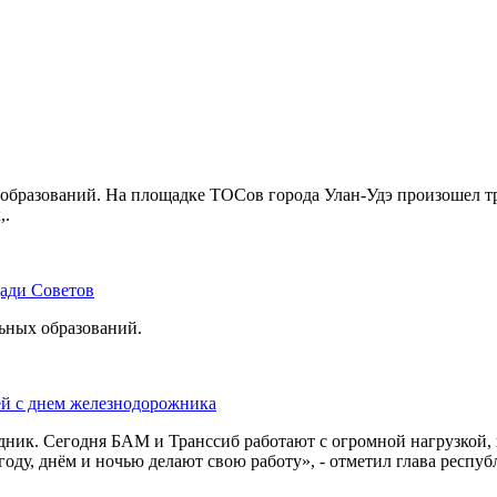
бразований. На площадке ТОСов города Улан-Удэ произошел тр
,.
щади Советов
льных образований.
ей с днем железнодорожника
дник. Сегодня БАМ и Транссиб работают с огромной нагрузкой,
оду, днём и ночью делают свою работу», - отметил глава респуб