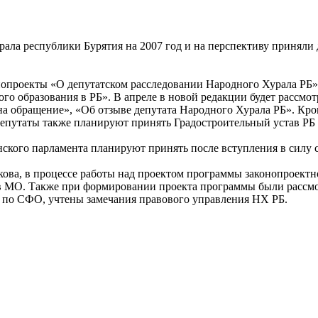
а республики Бурятия на 2007 год и на перспективу приняли д
конопроекты «О депутатском расследовании Народного Хурала РБ
го образования в РБ». В апреле в новой редакции будет рассмо
на обращение», «Об отзыве депутата Народного Хурала РБ». Кро
Депутаты также планируют принять Градостроительный устав РБ 
ского парламента планируют принять после вступления в силу 
ова, в процессе работы над проектом программы законопроектн
в МО. Также при формировании проекта программы были рассмот
 по СФО, учтены замечания правового управления НХ РБ.