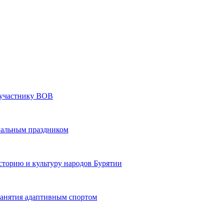
» участнику ВОВ
нальным праздником
сторию и культуру народов Бурятии
 занятия адаптивным спортом