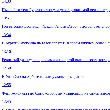
14:33
Пьяный житель Бурятии от скуки угнал у знакомой велосипед, 
13:51
Год высоких достижений: как «АпатитАгро» выстраивает спо
13:34
В Бурятии мужчина пытался спрятать в своем нижнем белье на
13:16
Ревнивый улан-удэнец ножами и кочергой выгнал гостя, котор
12:58
В Улан-Удэ на Арбате начали укладывать гранит
12:55
Флаг комбината по благоустройству установили на самой высо
12:45
В Улан-Удэ на Стеклозаводе строители готовят основание для 