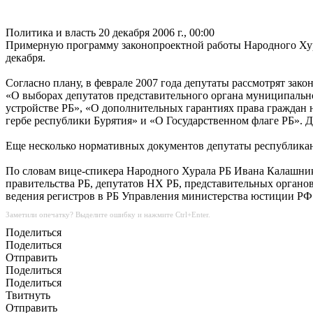
Политика и власть
20 декабря 2006 г., 00:00
Примерную программу законопроектной работы Народного Хурал
декабря.
Согласно плану, в феврале 2007 года депутаты рассмотрят за
«О выборах депутатов представительного органа муниципально
устройстве РБ», «О дополнительных гарантиях права граждан 
гербе республики Бурятия» и «О Государственном флаге РБ». 
Еще несколько нормативных документов депутаты республикан
По словам вице-спикера Народного Хурала РБ Ивана Калашник
правительства РБ, депутатов НХ РБ, представительных органо
ведения регистров в РБ Управления министерства юстиции РФ
Заметили опечатку? Выделите ошибку и нажмите Ctrl+Enter.
Поделиться
Поделиться
Отправить
Поделиться
Поделиться
Твитнуть
Отправить