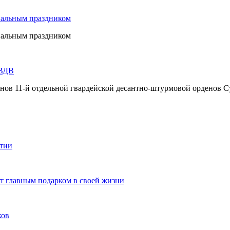
нальным праздником
нальным праздником
 ВДВ
инов 11-й отдельной гвардейской десантно-штурмовой орденов С
ятии
ют главным подарком в своей жизни
ков