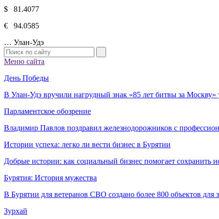
$ 81.4077
€ 94.0585
…
Улан-Удэ
Меню сайта
День Победы
В Улан-Удэ вручили нагрудный знак «85 лет битвы за Москву
Парламентское обозрение
Владимир Павлов поздравил железнодорожников с профессио
Истории успеха: легко ли вести бизнес в Бурятии
Добрые истории: как социальный бизнес помогает сохранить и
Бурятия: История мужества
В Бурятии для ветеранов СВО создано более 800 объектов для
Зурхай