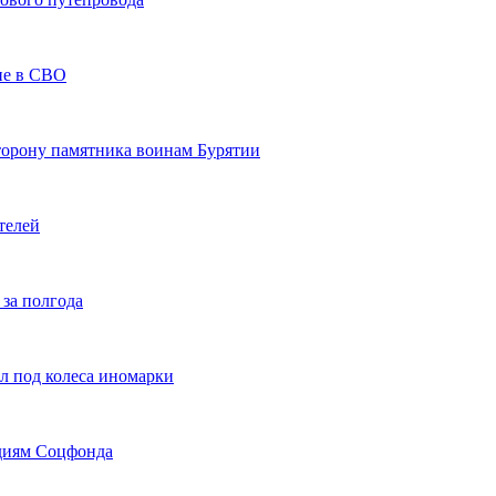
тие в СВО
сторону памятника воинам Бурятии
телей
 за полгода
л под колеса иномарки
идиям Соцфонда