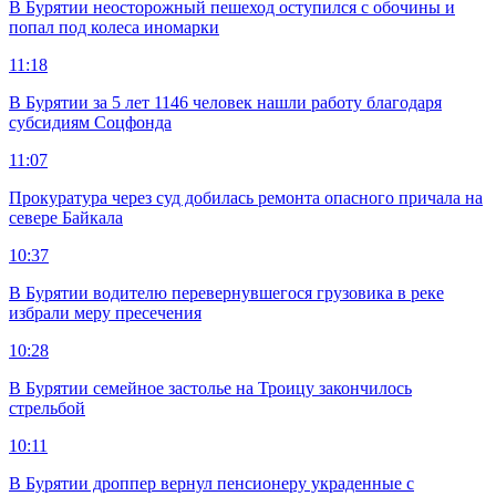
В Бурятии неосторожный пешеход оступился с обочины и
попал под колеса иномарки
11:18
В Бурятии за 5 лет 1146 человек нашли работу благодаря
субсидиям Соцфонда
11:07
Прокуратура через суд добилась ремонта опасного причала на
севере Байкала
10:37
В Бурятии водителю перевернувшегося грузовика в реке
избрали меру пресечения
10:28
В Бурятии семейное застолье на Троицу закончилось
стрельбой
10:11
В Бурятии дроппер вернул пенсионеру украденные с