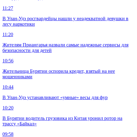
11:27
В Улан-Удэ росгвардейцы нашли у неадекватной девушки в
лесу наркотики
11:20
Жителям Приангарья назвали самые надежные сервисы для
безопасности для детей
10:56
Жительница Бурятии оспорила кредит, взятый на нее
мошенниками
10:44
В Улан-Удэ устанавливают «умные» весы для фур
10:20
В Бурятии водитель грузовика из Китая уронил ротор на
трассу «Байкал»
09:58