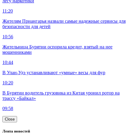
лесу наркотики
11:20
Жителям Приангарья назвали самые надежные сервисы для
безопасности для детей
10:56
Жительница Бурятии оспорила кредит, взятый на нее
мошенниками
10:44
В Улан-Удэ устанавливают «умные» весы для фур
10:20
В Бурятии водитель грузовика из Китая уронил ротор на
трассу «Байкал»
09:58
Close
Лента новостей