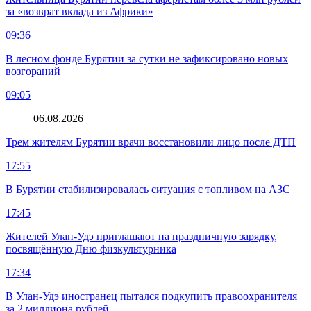
за «возврат вклада из Африки»
09:36
В лесном фонде Бурятии за сутки не зафиксировано новых
возгораний
09:05
06.08.2026
Трем жителям Бурятии врачи восстановили лицо после ДТП
17:55
В Бурятии стабилизировалась ситуация с топливом на АЗС
17:45
Жителей Улан-Удэ приглашают на праздничную зарядку,
посвящённую Дню физкультурника
17:34
В Улан-Удэ иностранец пытался подкупить правоохранителя
за 2 миллиона рублей