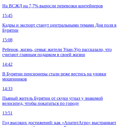
На ВСЖД на 7,7% выросли перевозки контейнеров
15:45
Кадры и экспорт станут центральными темами Дня поля в
Бурятии
15:08
Ребенок, жизнь, семья: жители Улан-Удэ рассказали, что
считают главным подарком в своей жизни
14:42
В Бурятии пенсионеры стали реже вестись на уловки
мошенников
14:33
Пьяный житель Бурятии от скуки угнал у знакомой
велосипед, чтобы покататься по городу
13:51
Год высоких достижений: как «АпатитАгро» выстраивает