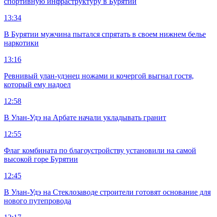
спортивную инфраструктуру в Бурятии
13:34
В Бурятии мужчина пытался спрятать в своем нижнем белье
наркотики
13:16
Ревнивый улан-удэнец ножами и кочергой выгнал гостя,
который ему надоел
12:58
В Улан-Удэ на Арбате начали укладывать гранит
12:55
Флаг комбината по благоустройству установили на самой
высокой горе Бурятии
12:45
В Улан-Удэ на Стеклозаводе строители готовят основание для
нового путепровода