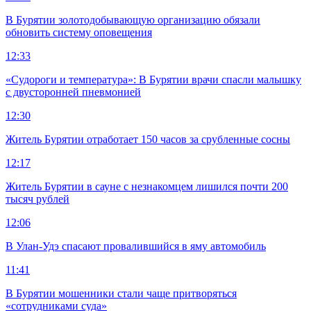
В Бурятии золотодобывающую организацию обязали
обновить систему оповещения
12:33
«Судороги и температура»: В Бурятии врачи спасли малышку
с двусторонней пневмонией
12:30
Житель Бурятии отработает 150 часов за срубленные сосны
12:17
Житель Бурятии в сауне с незнакомцем лишился почти 200
тысяч рублей
12:06
В Улан-Удэ спасают провалившийся в яму автомобиль
11:41
В Бурятии мошенники стали чаще притворяться
«сотрудниками суда»