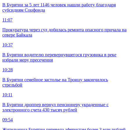
В Бурятии за 5 лет 1146 человек нашли работу благодаря
субсидиям Соцфонда
11:07
Прокуратура через суд добилась ремонта опасного причала на
севере Байкала
10:37
В Бурятии водителю перевернувшегося грузовика в реке
избрали меру пресечения
10:28
В Бурятии семейное застолье на Троицу закончилось
стрельбой
10:11
В Бурятии дроппер вернул пенсионеру украденные с
электронного счета 430 тысяч рублей
09:54
Жительница Бурятии перевела аферистам более 3 млн рублей