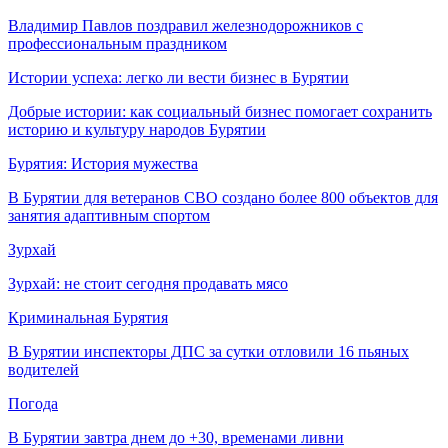
Владимир Павлов поздравил железнодорожников с
профессиональным праздником
Истории успеха: легко ли вести бизнес в Бурятии
Добрые истории: как социальный бизнес помогает сохранить
историю и культуру народов Бурятии
Бурятия: История мужества
В Бурятии для ветеранов СВО создано более 800 объектов для
занятия адаптивным спортом
Зурхай
Зурхай: не стоит сегодня продавать мясо
Криминальная Бурятия
В Бурятии инспекторы ДПС за сутки отловили 16 пьяных
водителей
Погода
В Бурятии завтра днем до +30, временами ливни