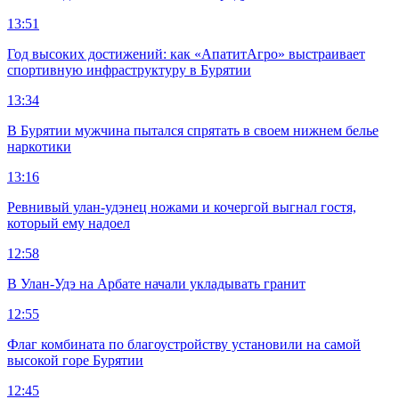
13:51
Год высоких достижений: как «АпатитАгро» выстраивает
спортивную инфраструктуру в Бурятии
13:34
В Бурятии мужчина пытался спрятать в своем нижнем белье
наркотики
13:16
Ревнивый улан-удэнец ножами и кочергой выгнал гостя,
который ему надоел
12:58
В Улан-Удэ на Арбате начали укладывать гранит
12:55
Флаг комбината по благоустройству установили на самой
высокой горе Бурятии
12:45