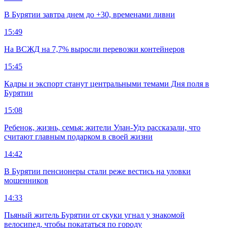
В Бурятии завтра днем до +30, временами ливни
15:49
На ВСЖД на 7,7% выросли перевозки контейнеров
15:45
Кадры и экспорт станут центральными темами Дня поля в
Бурятии
15:08
Ребенок, жизнь, семья: жители Улан-Удэ рассказали, что
считают главным подарком в своей жизни
14:42
В Бурятии пенсионеры стали реже вестись на уловки
мошенников
14:33
Пьяный житель Бурятии от скуки угнал у знакомой
велосипед, чтобы покататься по городу