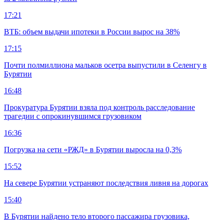
17:21
ВТБ: объем выдачи ипотеки в России вырос на 38%
17:15
Почти полмиллиона мальков осетра выпустили в Селенгу в
Бурятии
16:48
Прокуратура Бурятии взяла под контроль расследование
трагедии с опрокинувшимся грузовиком
16:36
Погрузка на сети «РЖД» в Бурятии выросла на 0,3%
15:52
На севере Бурятии устраняют последствия ливня на дорогах
15:40
В Бурятии найдено тело второго пассажира грузовика,