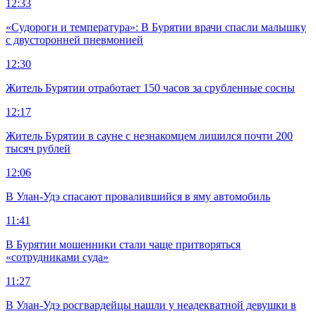
12:33
«Судороги и температура»: В Бурятии врачи спасли малышку
с двусторонней пневмонией
12:30
Житель Бурятии отработает 150 часов за срубленные сосны
12:17
Житель Бурятии в сауне с незнакомцем лишился почти 200
тысяч рублей
12:06
В Улан-Удэ спасают провалившийся в яму автомобиль
11:41
В Бурятии мошенники стали чаще притворяться
«сотрудниками суда»
11:27
В Улан-Удэ росгвардейцы нашли у неадекватной девушки в