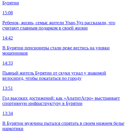
Бурятии
15:08
Ребенок, жизнь, семья: жители Улан-Удэ рассказали, что
считают главным подарком в своей жизни
14:42
В Бурятии пенсионеры стали реже вестись на уловки
мошенников
14:33
Пьяный житель Бурятии от скуки угнал у знакомой
велосипед, чтобы покататься по городу
13:51
Год высоких достижений: как «АпатитАгро» выстраивает
спортивную инфраструктуру в Бурятии
13:34
В Бурятии мужчина пытался спрятать в своем нижнем белье
наркотики