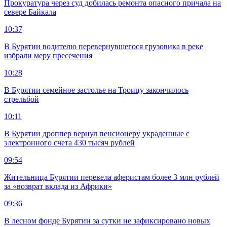
Прокуратура через суд добилась ремонта опасного причала на
севере Байкала
10:37
В Бурятии водителю перевернувшегося грузовика в реке
избрали меру пресечения
10:28
В Бурятии семейное застолье на Троицу закончилось
стрельбой
10:11
В Бурятии дроппер вернул пенсионеру украденные с
электронного счета 430 тысяч рублей
09:54
Жительница Бурятии перевела аферистам более 3 млн рублей
за «возврат вклада из Африки»
09:36
В лесном фонде Бурятии за сутки не зафиксировано новых