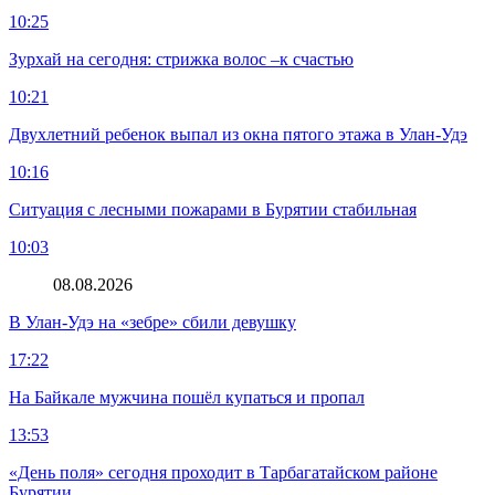
10:25
Зурхай на сегодня: стрижка волос –к счастью
10:21
Двухлетний ребенок выпал из окна пятого этажа в Улан-Удэ
10:16
Ситуация с лесными пожарами в Бурятии стабильная
10:03
08.08.2026
В Улан-Удэ на «зебре» сбили девушку
17:22
На Байкале мужчина пошёл купаться и пропал
13:53
«День поля» сегодня проходит в Тарбагатайском районе
Бурятии