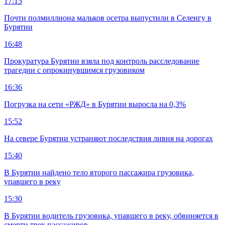
17:15
Почти полмиллиона мальков осетра выпустили в Селенгу в
Бурятии
16:48
Прокуратура Бурятии взяла под контроль расследование
трагедии с опрокинувшимся грузовиком
16:36
Погрузка на сети «РЖД» в Бурятии выросла на 0,3%
15:52
На севере Бурятии устраняют последствия ливня на дорогах
15:40
В Бурятии найдено тело второго пассажира грузовика,
упавшего в реку
15:30
В Бурятии водитель грузовика, упавшего в реку, обвиняется в
смерти трех пассажиров