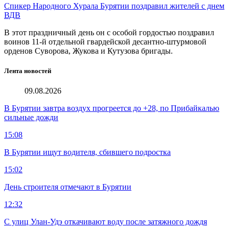
Спикер Народного Хурала Бурятии поздравил жителей с днем
ВДВ
В этот праздничный день он с особой гордостью поздравил
воинов 11-й отдельной гвардейской десантно-штурмовой
орденов Суворова, Жукова и Кутузова бригады.
Лента новостей
09.08.2026
В Бурятии завтра воздух прогреется до +28, по Прибайкалью
сильные дожди
15:08
В Бурятии ищут водителя, сбившего подростка
15:02
День строителя отмечают в Бурятии
12:32
С улиц Улан-Удэ откачивают воду после затяжного дождя