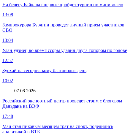
На берегу Байкала впервые пройдет турнир по миниволею
13:08
Зампрокурора Бурятии проведет личный прием участников
СВО
13:04
Улан-удэнец во время ссоры ударил друга топором по голове
12:57
Зурхай на сегодня: кому благоволит день
10:02
07.08.2026
Российский экспортный центр проведет стрим с блогером
Даньдань на ВЭФ
17:48
Май стал пиковым месяцем трат на спорт, поделились
аналитикой в ВТБ