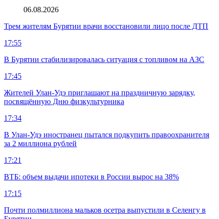
06.08.2026
Трем жителям Бурятии врачи восстановили лицо после ДТП
17:55
В Бурятии стабилизировалась ситуация с топливом на АЗС
17:45
Жителей Улан-Удэ приглашают на праздничную зарядку,
посвящённую Дню физкультурника
17:34
В Улан-Удэ иностранец пытался подкупить правоохранителя
за 2 миллиона рублей
17:21
ВТБ: объем выдачи ипотеки в России вырос на 38%
17:15
Почти полмиллиона мальков осетра выпустили в Селенгу в
Бурятии