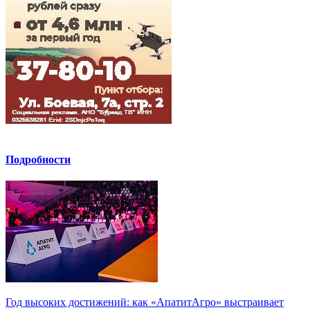
Подробности
Год высоких достижений: как «АпатитАгро» выстраивает