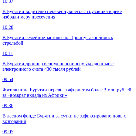
10:37
В Бурятии водителю перевернувшегося грузовика в реке
избрали меру пресечения
10:28
В Бурятии семейное застолье на Троицу закончилось
стрельбой
10:11
В Бурятии дроппер вернул пенсионеру украденные с
электронного счета 430 тысяч рублей
09:54
Жительница Бурятии перевела аферистам более 3 млн рублей
за «возврат вклада из Африки»
09:36
В лесном фонде Бурятии за сутки не зафиксировано новых
возгораний
09:05