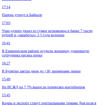
17:14
Парень утонул в Байкале
17:03
Улан-удэнец украл из сумки незнакомца в банке 7 тысяч
рублей и «заработал» 2,5 года колонии
16:41
В Еравнинском районе осудили женщину, ударившую
сотрудника органа опеки
16:27
В Бурятии завтра днем до +30, временами ливни
15:49
На ВСЖД на 7,7% выросли перевозки контейнеров
15:45
Кадры и экспорт станут центральными темами Дня поля в