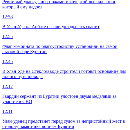
Ревнивый улан-удэнец ножами и кочергой выгнал гостя,
который ему надоел
12:58
В Улан-Удэ на Арбате начали укладывать гранит
12:55
Флаг комбината по благоустройству установили на самой
высокой горе Бурятии
12:45
В Улан-Удэ на Стеклозаводе строители готовят основание для
нового путепровода
12:17
Гвардии сержант из Бурятии удостоен двумя медалями за
участие в СВО
12:11
Улан-удэнец предстанет перед судом за непристойный жест в
сторону памятника воинам Бурятии