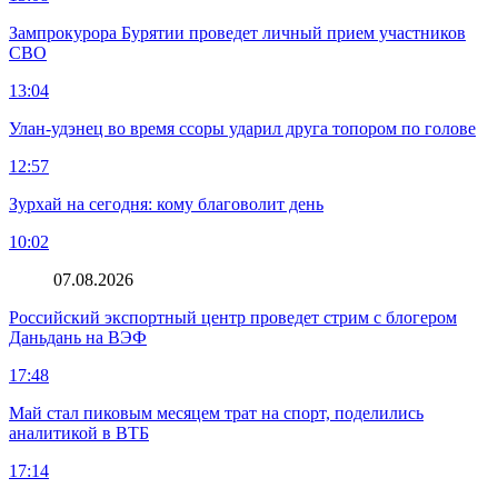
Зампрокурора Бурятии проведет личный прием участников
СВО
13:04
Улан-удэнец во время ссоры ударил друга топором по голове
12:57
Зурхай на сегодня: кому благоволит день
10:02
07.08.2026
Российский экспортный центр проведет стрим с блогером
Даньдань на ВЭФ
17:48
Май стал пиковым месяцем трат на спорт, поделились
аналитикой в ВТБ
17:14