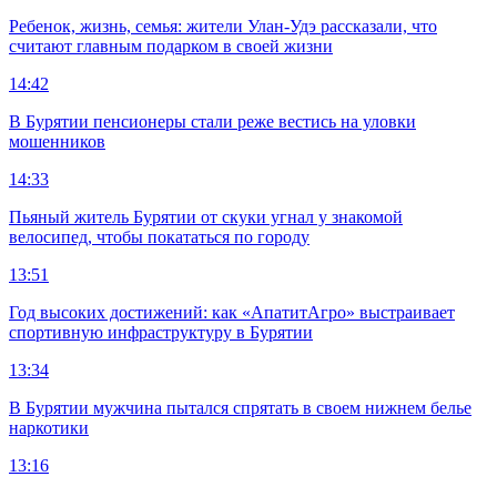
Ребенок, жизнь, семья: жители Улан-Удэ рассказали, что
считают главным подарком в своей жизни
14:42
В Бурятии пенсионеры стали реже вестись на уловки
мошенников
14:33
Пьяный житель Бурятии от скуки угнал у знакомой
велосипед, чтобы покататься по городу
13:51
Год высоких достижений: как «АпатитАгро» выстраивает
спортивную инфраструктуру в Бурятии
13:34
В Бурятии мужчина пытался спрятать в своем нижнем белье
наркотики
13:16