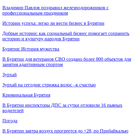
Владимир Павлов поздравил железнодорожников с
профессиональным праздником
Истории успеха: легко ли вести бизнес в Бурятии
Добрые истории: как социальный бизнес помогает сохранить
историю и культуру народов Бурятии
Бурятия: История мужества
В Бурятии для ветеранов СВО создано более 800 объектов для
занятия адаптивным спортом
Зурхай
Зурхай на сегодня: стрижка волос –к счастью
Криминальная Бурятия
В Бурятии инспекторы ДПС за сутки отловили 16 пьяных
водителей
Погода
В Бурятии завтра воздух прогреется до +28, по Прибайкалью