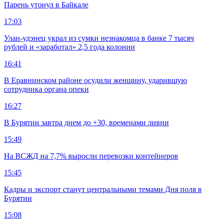
Парень утонул в Байкале
17:03
Улан-удэнец украл из сумки незнакомца в банке 7 тысяч
рублей и «заработал» 2,5 года колонии
16:41
В Еравнинском районе осудили женщину, ударившую
сотрудника органа опеки
16:27
В Бурятии завтра днем до +30, временами ливни
15:49
На ВСЖД на 7,7% выросли перевозки контейнеров
15:45
Кадры и экспорт станут центральными темами Дня поля в
Бурятии
15:08