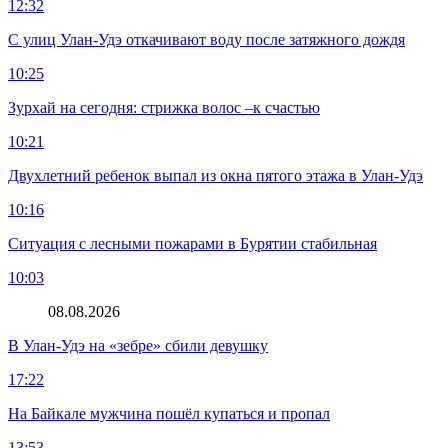
12:32
С улиц Улан-Удэ откачивают воду после затяжного дождя
10:25
Зурхай на сегодня: стрижка волос –к счастью
10:21
Двухлетний ребенок выпал из окна пятого этажа в Улан-Удэ
10:16
Ситуация с лесными пожарами в Бурятии стабильная
10:03
08.08.2026
В Улан-Удэ на «зебре» сбили девушку
17:22
На Байкале мужчина пошёл купаться и пропал
13:53