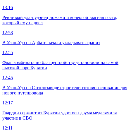
13:16
Ревнивый улан-удэнец ножами и кочергой выгнал гостя,
который ему надоел
12:58
В Улан-Удэ на Арбате начали укладывать гранит
12:55
Флаг комбината по благоустройству установили на самой
высокой горе Бурятии
12:45
В Улан-Удэ на Стеклозаводе строители готовят основание для
нового путепровода
12:17
Гвардии сержант из Бурятии удостоен двумя медалями за
участие в СВО
12:11