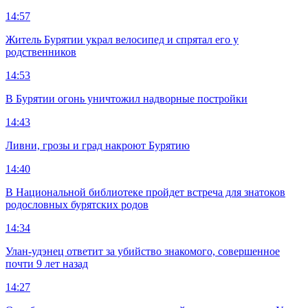
14:57
Житель Бурятии украл велосипед и спрятал его у
родственников
14:53
В Бурятии огонь уничтожил надворные постройки
14:43
Ливни, грозы и град накроют Бурятию
14:40
В Национальной библиотеке пройдет встреча для знатоков
родословных бурятских родов
14:34
Улан-удэнец ответит за убийство знакомого, совершенное
почти 9 лет назад
14:27