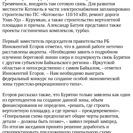
Гремячинск, внедрить там сотовую связь. Для развития
местности Котокель в части электроснабжения запланировано
строительство ПС «Котокель» 110/10 кВт, ремонт дороги
Улан-Удэ – Курумкан, а также строительство вертолетной
площадки и причала. Александр Батуев представил также
проекты гостиничных комплексов, турбаз.
Первый заместитель председателя правительства РБ
Иннокентий Егоров отметил, что в данной работе неточно
расставлены акценты. «Необходимо завить о подробном
изучении береговой линии озера и подчеркнуть связь Бурятии
с другим субъектом Байкальского региона - Иркутской
областью и непосредственно с самим Байкалом, - отметил
Иннокентий Егоров. – Нам необходимо выиграть
федеральный конкурс на создание особой экономической
зоны туристско-рекреационного типа».
Егоров рассказал также, что Бурятии только заявлена как один
из претендентов на создание данной зоны, объем
финансирования не определен, «решать, где строить
вертолетную площадку, а где причал – преждевременно».
«Генеральная схема предполагает общие черты развития,
детали – должны быть позже», - заявил первый зампред.
По итогам заседания принято решение доработать и
откорректировать предложенную генеральную схему.