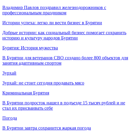
Владимир Павлов поздравил железнодорожников с
профессиональным праздником
Истории успеха: легко ли вести бизнес в Бурятии
Добрые истории: как социальный бизнес помогает сохранить
историю и культуру народов Бурятии
Бурятия: История мужества
В Бурятии для ветеранов СВО создано более 800 объектов для
занятия адаптивным спортом
Зурхай
Зурхай: не стоит сегодня продавать мясо
Криминальная Бурятия
В Бурятии подросток нашел в подъезде 15 тысяч рублей и не
стал их присваивать себе
Погода
В Бурятии завтра сохранится жаркая погода