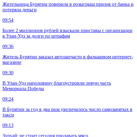
Жительница Бурятии поверила в розыгрыш призов от банка и
потеряла деньги
09:54
Более 2 миллионов рублей взыскали приставы с организации
в Улан-Удэ за долги по штрафам
09:36
Житель Бурятии заказал автозапчасти в фальшивом интернет-
магазине
09:30
В Улан-Удэ наполовину благоустроили левую часть
Мемориала Победы
09:24
В Бурятии за год в два раза увеличилось число самозанятых в
такси
09:13
Зурхай: не стоит сегодня продавать мясо