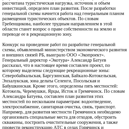
рассчитана туристическая нагрузка, источник и объем
инвестиций, определен план развития. После разработки
генеральной схемы начнется работа над генеральным планом
размещения туристических объектов. По словам
Гребенщикова, наиболее трудным направлением в этой
области станет вопрос о праве собственности на землю и
переводе ее в рекреационную зону.
Конкурс на проведение работ по разработке генеральной
схемы, объявленный министерством экономического развития
и внешних связей РБ, выиграло ООО «Экопроект».
Генеральный директор «Экотура» Александр Батуев
рассказал, что в настоящее время составлен проект, по
которому выделены следующие рекреационные зоны:
Северобайкальская, Баргузинская, Байкало-Котокельская,
Энхалукская, зона дельты Селенги, Посольская и
Бабушкинская. Кроме этого, определены пять местностей:
Котокель, Черемушки, Ярцы, Исток и Гремячинск. По словам
Александра Батуева, составлен план развития этих
местностей по нескольким параметрам: водоотведение,
электроснабжение, санитарная очистка, связь, транспорт.
Например, для развития местности Гремячинск необходимо
организовать специальные места для отходов, обустроить
скважины, построить очистительные сооружения, а также
провести реконструкцию АТС в селах Горячинск и