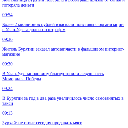
потеряла деньги
09:54
Более 2 миллионов рублей взыскали приставы с организации
в Улан-Удэ за долги по штрафам
09:36
Житель Бурятии заказал автозапчасти в фальшивом интернет-
магазине
09:30
В Улан-Удэ наполовину благоустроили левую часть
Мемориала Победы
09:24
В Бурятии за год в два раза увеличилось число самозанятых в
такси
09:13
Зурхай: не стоит сегодня продавать мясо