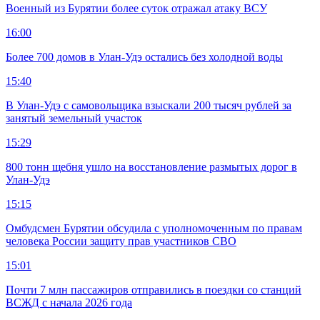
Военный из Бурятии более суток отражал атаку ВСУ
16:00
Более 700 домов в Улан-Удэ остались без холодной воды
15:40
В Улан-Удэ с самовольщика взыскали 200 тысяч рублей за
занятый земельный участок
15:29
800 тонн щебня ушло на восстановление размытых дорог в
Улан-Удэ
15:15
Омбудсмен Бурятии обсудила с уполномоченным по правам
человека России защиту прав участников СВО
15:01
Почти 7 млн пассажиров отправились в поездки со станций
ВСЖД с начала 2026 года