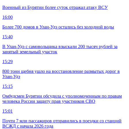
Военный из Бурятии более суток отражал атаку ВСУ
16:00
Более 700 домов в Улан-Удэ остались без холодной воды
15:40
В Улан-Удэ с самовольщика взыскали 200 тысяч рублей за
занятый земельный участок
15:29
800 тонн щебня ушло на восстановление размытых дорог в
Улан-Удэ
15:15
Омбудсмен Бурятии обсудила с уполномоченным по правам
человека России защиту прав участников СВО
15:01
Почти 7 млн пассажиров отправились в поездки со станций
ВСЖД с начала 2026 года