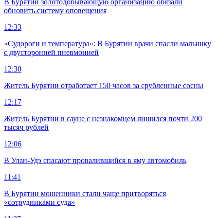
В Бурятии золотодобывающую организацию обязали
обновить систему оповещения
12:33
«Судороги и температура»: В Бурятии врачи спасли малышку
с двусторонней пневмонией
12:30
Житель Бурятии отработает 150 часов за срубленные сосны
12:17
Житель Бурятии в сауне с незнакомцем лишился почти 200
тысяч рублей
12:06
В Улан-Удэ спасают провалившийся в яму автомобиль
11:41
В Бурятии мошенники стали чаще притворяться
«сотрудниками суда»