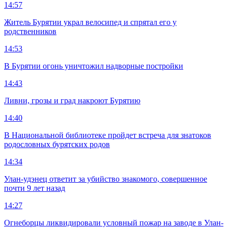
14:57
Житель Бурятии украл велосипед и спрятал его у
родственников
14:53
В Бурятии огонь уничтожил надворные постройки
14:43
Ливни, грозы и град накроют Бурятию
14:40
В Национальной библиотеке пройдет встреча для знатоков
родословных бурятских родов
14:34
Улан-удэнец ответит за убийство знакомого, совершенное
почти 9 лет назад
14:27
Огнеборцы ликвидировали условный пожар на заводе в Улан-