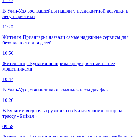
11:27
В Улан-Удэ росгвардейцы нашли у неадекватной девушки в
лесу наркотики
11:20
Жителям Приангарья назвали самые надежные сервисы для
безопасности для детей
10:56
Жительница Бурятии оспорила кредит, взятый на нее
мошенниками
10:44
В Улан-Удэ устанавливают «умные» весы для фур
10:20
В Бурятии водитель грузовика из Китая уронил ротор на
трассу «Байкал»
09:58
Жительница Бурятии поверила в розыгрыш призов от банка и