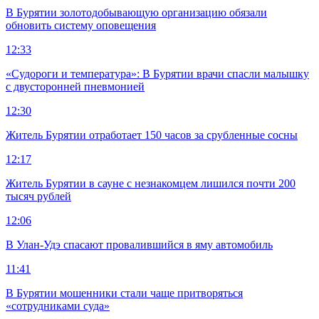
В Бурятии золотодобывающую организацию обязали
обновить систему оповещения
12:33
«Судороги и температура»: В Бурятии врачи спасли малышку
с двусторонней пневмонией
12:30
Житель Бурятии отработает 150 часов за срубленные сосны
12:17
Житель Бурятии в сауне с незнакомцем лишился почти 200
тысяч рублей
12:06
В Улан-Удэ спасают провалившийся в яму автомобиль
11:41
В Бурятии мошенники стали чаще притворяться
«сотрудниками суда»