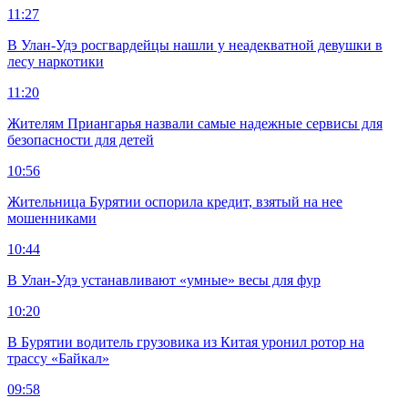
11:27
В Улан-Удэ росгвардейцы нашли у неадекватной девушки в
лесу наркотики
11:20
Жителям Приангарья назвали самые надежные сервисы для
безопасности для детей
10:56
Жительница Бурятии оспорила кредит, взятый на нее
мошенниками
10:44
В Улан-Удэ устанавливают «умные» весы для фур
10:20
В Бурятии водитель грузовика из Китая уронил ротор на
трассу «Байкал»
09:58