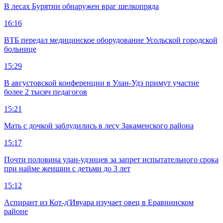
В лесах Бурятии обнаружен враг шелкопряда
16:16
ВТБ передал медицинское оборудование Усольской городской
больнице
15:29
В августовской конференции в Улан-Удэ примут участие
более 2 тысяч педагогов
15:21
Мать с дочкой заблудились в лесу Закаменского района
15:17
Почти половина улан-удэнцев за запрет испытательного срока
при найме женщин с детьми до 3 лет
15:12
Аспирант из Кот-д'Ивуара изучает овец в Еравнинском
районе