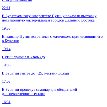
22:11
В Бурятском госуниверситете Путину показали выставку,
посвященную мастер-планам городов Дальнего Востока
19:58
Владимир Путин встретился с мальчиком, пригласившим его
в Бурятию
19:14
Путин прибыл в Улан-Удэ
19:05
В Бурятии завтра до +25, местами дожди
17:03
В Бурятии проведут семинар для обладателей
дальневосточного гектара
16:31