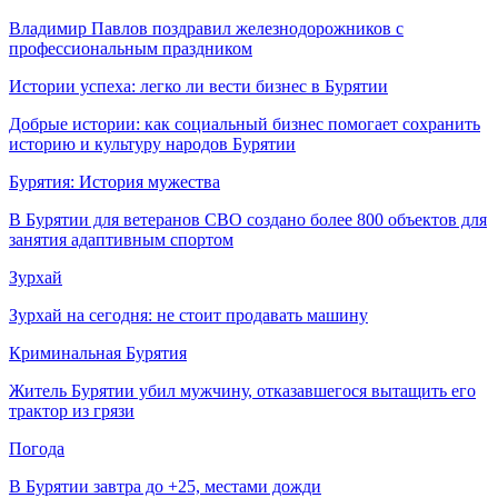
Владимир Павлов поздравил железнодорожников с
профессиональным праздником
Истории успеха: легко ли вести бизнес в Бурятии
Добрые истории: как социальный бизнес помогает сохранить
историю и культуру народов Бурятии
Бурятия: История мужества
В Бурятии для ветеранов СВО создано более 800 объектов для
занятия адаптивным спортом
Зурхай
Зурхай на сегодня: не стоит продавать машину
Криминальная Бурятия
Житель Бурятии убил мужчину, отказавшегося вытащить его
трактор из грязи
Погода
В Бурятии завтра до +25, местами дожди