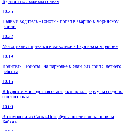
Бурятии по лыжным гонкам
10:26
Пьяный водитель «Тойоты» попал в аварию в Хоринском
районе
10:22
Мотоциклист врезался в животное в Баунтовском районе
10:19
Водитель «Тойоты» на парковке в Улан-Удэ сбил 5-летнего
ребенка
10:16
В Бурятии многодетная семья расширила ферму на средства
соцконтракта
10:06
Энтомологи из Санкт-Петербурга посчитали клопов на
Байкале