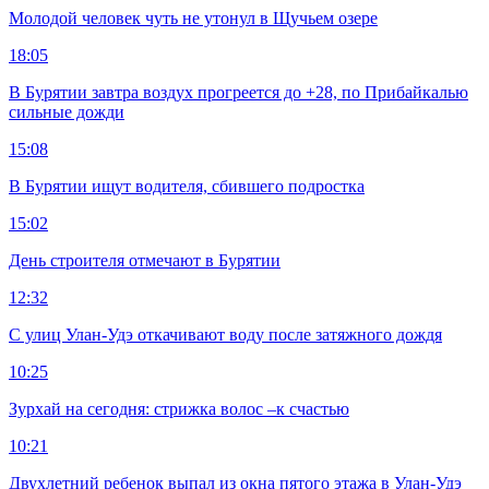
Молодой человек чуть не утонул в Щучьем озере
18:05
В Бурятии завтра воздух прогреется до +28, по Прибайкалью
сильные дожди
15:08
В Бурятии ищут водителя, сбившего подростка
15:02
День строителя отмечают в Бурятии
12:32
С улиц Улан-Удэ откачивают воду после затяжного дождя
10:25
Зурхай на сегодня: стрижка волос –к счастью
10:21
Двухлетний ребенок выпал из окна пятого этажа в Улан-Удэ