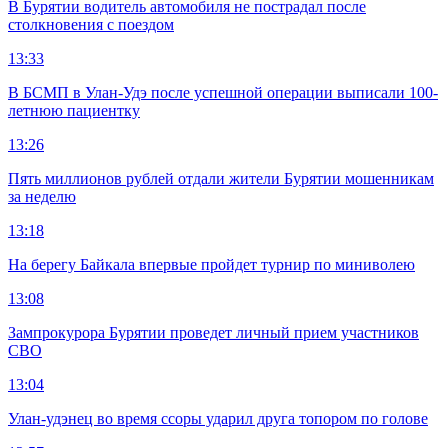
В Бурятии водитель автомобиля не пострадал после
столкновения с поездом
13:33
В БСМП в Улан-Удэ после успешной операции выписали 100-
летнюю пациентку
13:26
Пять миллионов рублей отдали жители Бурятии мошенникам
за неделю
13:18
На берегу Байкала впервые пройдет турнир по миниволею
13:08
Зампрокурора Бурятии проведет личный прием участников
СВО
13:04
Улан-удэнец во время ссоры ударил друга топором по голове