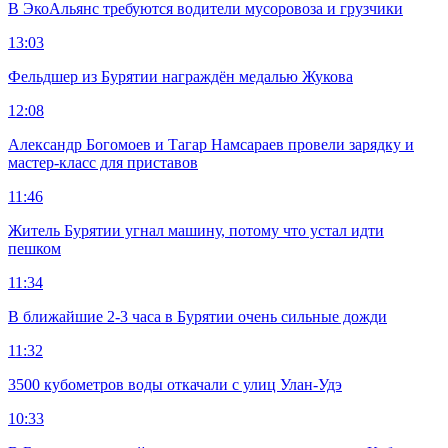
В ЭкоАльянс требуются водители мусоровоза и грузчики
13:03
Фельдшер из Бурятии награждён медалью Жукова
12:08
Александр Богомоев и Тагар Намсараев провели зарядку и
мастер-класс для приставов
11:46
Житель Бурятии угнал машину, потому что устал идти
пешком
11:34
В ближайшие 2-3 часа в Бурятии очень сильные дожди
11:32
3500 кубометров воды откачали с улиц Улан-Удэ
10:33