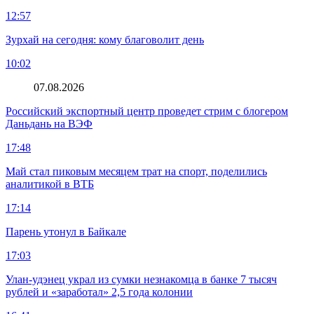
12:57
Зурхай на сегодня: кому благоволит день
10:02
07.08.2026
Российский экспортный центр проведет стрим с блогером
Даньдань на ВЭФ
17:48
Май стал пиковым месяцем трат на спорт, поделились
аналитикой в ВТБ
17:14
Парень утонул в Байкале
17:03
Улан-удэнец украл из сумки незнакомца в банке 7 тысяч
рублей и «заработал» 2,5 года колонии