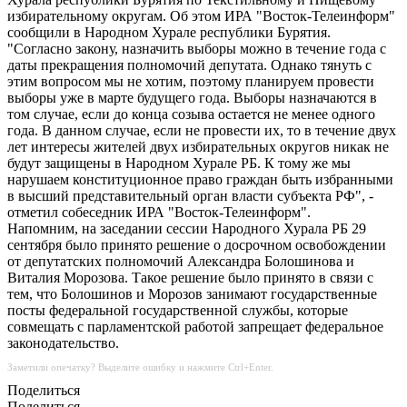
избирательному округам. Об этом ИРА "Восток-Телеинформ"
сообщили в Народном Хурале республики Бурятия.
"Согласно закону, назначить выборы можно в течение года с
даты прекращения полномочий депутата. Однако тянуть с
этим вопросом мы не хотим, поэтому планируем провести
выборы уже в марте будущего года. Выборы назначаются в
том случае, если до конца созыва остается не менее одного
года. В данном случае, если не провести их, то в течение двух
лет интересы жителей двух избирательных округов никак не
будут защищены в Народном Хурале РБ. К тому же мы
нарушаем конституционное право граждан быть избранными
в высший представительный орган власти субъекта РФ", -
отметил собеседник ИРА "Восток-Телеинформ".
Напомним, на заседании сессии Народного Хурала РБ 29
сентября было принято решение о досрочном освобождении
от депутатских полномочий Александра Болошинова и
Виталия Морозова. Такое решение было принято в связи с
тем, что Болошинов и Морозов занимают государственные
посты федеральной государственной службы, которые
совмещать с парламентской работой запрещает федеральное
законодательство.
Заметили опечатку? Выделите ошибку и нажмите Ctrl+Enter.
Поделиться
Поделиться