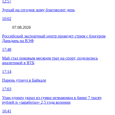
12:57
Зурхай на сегодня: кому благоволит день
10:02
07.08.2026
Российский экспортный центр проведет стрим с блогером
Даньдань на ВЭФ
17:48
Май стал пиковым месяцем трат на спорт, поделились
аналитикой в ВТБ
17:14
Парень утонул в Байкале
17:03
Улан-удэнец украл из сумки незнакомца в банке 7 тысяч
рублей и «заработал» 2,5 года колонии
16:41