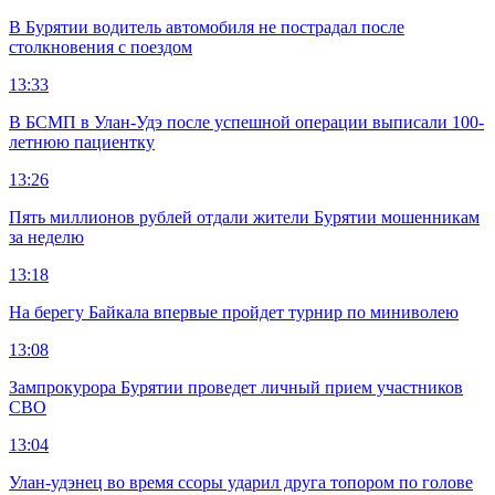
В Бурятии водитель автомобиля не пострадал после
столкновения с поездом
13:33
В БСМП в Улан-Удэ после успешной операции выписали 100-
летнюю пациентку
13:26
Пять миллионов рублей отдали жители Бурятии мошенникам
за неделю
13:18
На берегу Байкала впервые пройдет турнир по миниволею
13:08
Зампрокурора Бурятии проведет личный прием участников
СВО
13:04
Улан-удэнец во время ссоры ударил друга топором по голове