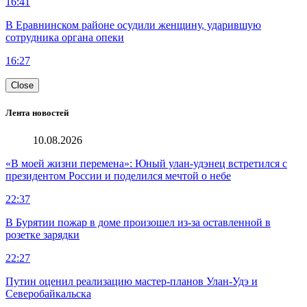
16:41
В Еравнинском районе осудили женщину, ударившую
сотрудника органа опеки
16:27
Close
Лента новостей
10.08.2026
«В моей жизни перемена»: Юный улан-удэнец встретился с
президентом России и поделился мечтой о небе
22:37
В Бурятии пожар в доме произошел из-за оставленной в
розетке зарядки
22:27
Путин оценил реализацию мастер-планов Улан-Удэ и
Северобайкальска