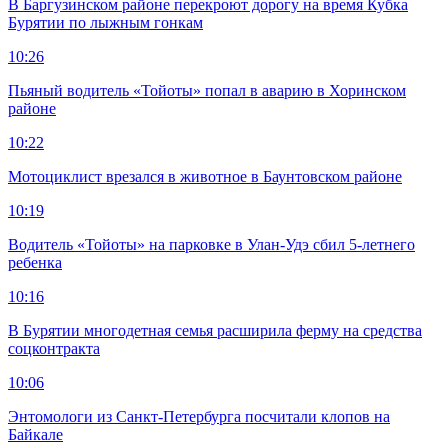
В Баргузинском районе перекроют дорогу на время Кубка
Бурятии по лыжным гонкам
10:26
Пьяный водитель «Тойоты» попал в аварию в Хоринском
районе
10:22
Мотоциклист врезался в животное в Баунтовском районе
10:19
Водитель «Тойоты» на парковке в Улан-Удэ сбил 5-летнего
ребенка
10:16
В Бурятии многодетная семья расширила ферму на средства
соцконтракта
10:06
Энтомологи из Санкт-Петербурга посчитали клопов на
Байкале