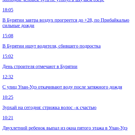
18:05
В Бурятии завтра воздух прогреется до +28, по Прибайкалью
сильные дожди
15:08
В Бурятии ищут водителя, сбившего подростка
15:02
День строителя отмечают в Бурятии
12:32
С улиц Улан-Удэ откачивают воду после затяжного дождя
10:25
Зурхай на сегодня: стрижка волос –к счастью
10:21
Двухлетний ребенок выпал из окна пятого этажа в Улан-Удэ