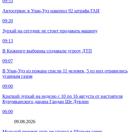
09:53
Автосервис в Улан-Удэ накопил 92 штрафа ГАИ
09:20
Зурхай на сегодня: не стоит продавать машину
09:13
В Кижинге выбоины создавали угрозу ДТП
09:07
В Улан-Удэ из пожара спасли 11 человек, 5 из них отравились
угарным газом
09:00
Краткий зурхай на неделю с 10 по 16 августа от настоятеля
Курумканского дацана Гандан Ше Дувлин
06:00
09.08.2026
Молодой человек чуть не утонул в Щучьем озере