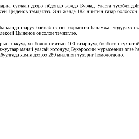
рна суглаан дээрэ нёдондо жэлдэ Буряад Уласта түсэблэгдэ
ксей Цыденов тэмдэглээ. Энэ жэлдэ 182 ниитын газар болбосон 
ет hанаанда тааруу байнаб гэhэн өөрынгөө hанамжа мэдүүлхэ гэ
Алексей Цыденов онсолон тэмдэглээ.
йрын хажуудахи болон ниитын 100 газарнууд болбосон түхэлтэ
ажуугаар манай уласай хотонууд Бүхэроссин мүрысөөндэ эгээ hа
буулгада хамта дээрээ 289 миллион түхэриг hомологдоно.