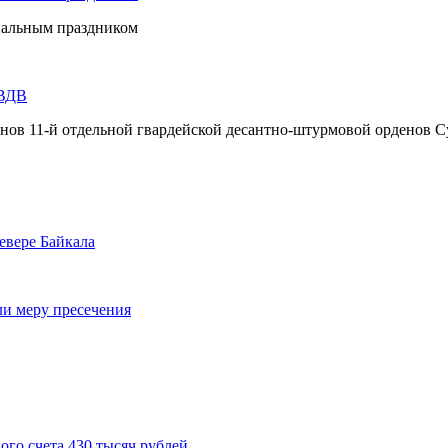
нальным праздником
 ВДВ
инов 11-й отдельной гвардейской десантно-штурмовой орденов С
евере Байкала
ли меру пресечения
ого счета 430 тысяч рублей