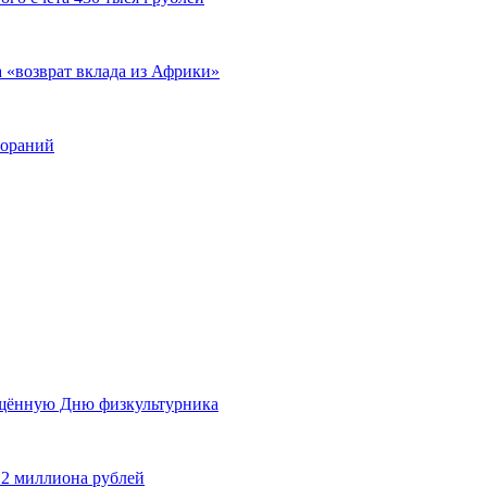
а «возврат вклада из Африки»
гораний
ящённую Дню физкультурника
 2 миллиона рублей