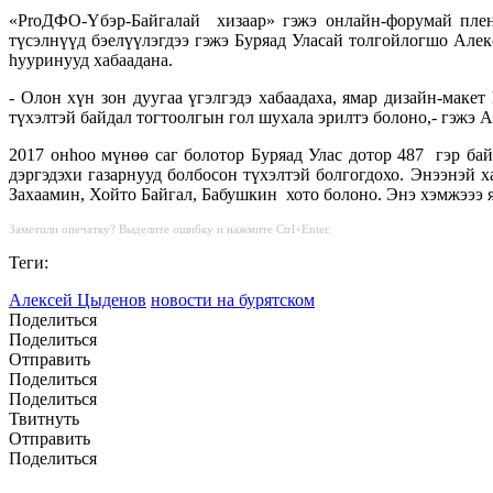
«ProДФО-Yбэр-Байгалай хизаар» гэжэ онлайн-форумай плена
түсэлнүүд бэелүүлэгдээ гэжэ Буряад Уласай толгойлогшо Але
hууринууд хабаадана.
- Олон хүн зон дуугаа үгэлгэдэ хабаадаха, ямар дизайн-мак
түхэлтэй байдал тогтоолгын гол шухала эрилтэ болоно,- гэжэ 
2017 онhоо мүнөө саг болотор Буряад Улас дотор 487 гэр ба
дэргэдэхи газарнууд болбосон түхэлтэй болгогдохо. Энээнэй х
Захаамин, Хойто Байгал, Бабушкин хото болоно. Энэ хэмжэээ я
Заметили опечатку? Выделите ошибку и нажмите Ctrl+Enter.
Теги:
Алексей Цыденов
новости на бурятском
Поделиться
Поделиться
Отправить
Поделиться
Поделиться
Твитнуть
Отправить
Поделиться