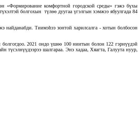
hэн «Формирование комфортной городской среды» гэжэ бүхы
түхэлтэй болгохын түлөө дуугаа үгэлгын хэмжээ ябуулгада 84
жэ найданабди. Тиимэhээ зонтой харилсалга - хотын болбосон
й болгогдоо. 2021 ондо үшөө 100 ниитын болон 122 гэрнүүдэй
йн түсэлнүүдээрээ шалгараа. Энэ хадаа, Хяагта, Галуута нуур,