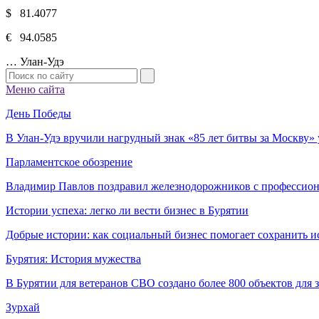
$ 81.4077
€ 94.0585
…
Улан-Удэ
Меню сайта
День Победы
В Улан-Удэ вручили нагрудный знак «85 лет битвы за Москву
Парламентское обозрение
Владимир Павлов поздравил железнодорожников с профессио
Истории успеха: легко ли вести бизнес в Бурятии
Добрые истории: как социальный бизнес помогает сохранить и
Бурятия: История мужества
В Бурятии для ветеранов СВО создано более 800 объектов для
Зурхай