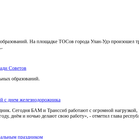
бразований. На площадке ТОСов города Улан-Удэ произошел тр
,.
щади Советов
льных образований.
ей с днем железнодорожника
дник. Сегодня БАМ и Транссиб работают с огромной нагрузкой,
оду, днём и ночью делают свою работу», - отметил глава респуб
нальным праздником