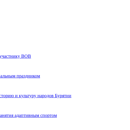
» участнику ВОВ
нальным праздником
сторию и культуру народов Бурятии
 занятия адаптивным спортом