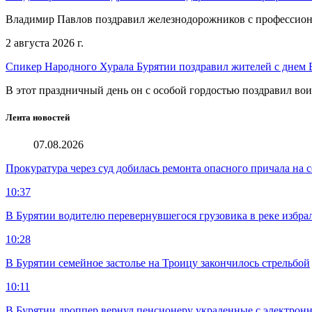
Владимир Павлов поздравил железнодорожников с профессио
2 августа 2026 г.
Спикер Народного Хурала Бурятии поздравил жителей с днем
В этот праздничный день он с особой гордостью поздравил во
Лента новостей
07.08.2026
Прокуратура через суд добилась ремонта опасного причала на с
10:37
В Бурятии водителю перевернувшегося грузовика в реке избра
10:28
В Бурятии семейное застолье на Троицу закончилось стрельбой
10:11
В Бурятии дроппер вернул пенсионеру украденные с электронн