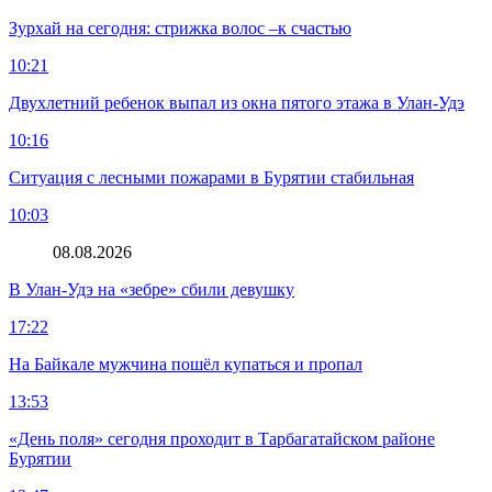
Зурхай на сегодня: стрижка волос –к счастью
10:21
Двухлетний ребенок выпал из окна пятого этажа в Улан-Удэ
10:16
Ситуация с лесными пожарами в Бурятии стабильная
10:03
08.08.2026
В Улан-Удэ на «зебре» сбили девушку
17:22
На Байкале мужчина пошёл купаться и пропал
13:53
«День поля» сегодня проходит в Тарбагатайском районе
Бурятии