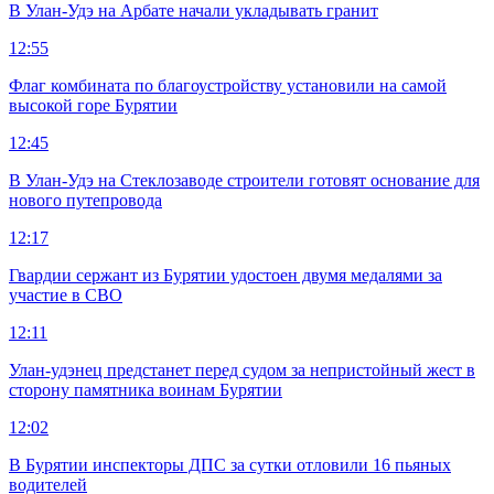
В Улан-Удэ на Арбате начали укладывать гранит
12:55
Флаг комбината по благоустройству установили на самой
высокой горе Бурятии
12:45
В Улан-Удэ на Стеклозаводе строители готовят основание для
нового путепровода
12:17
Гвардии сержант из Бурятии удостоен двумя медалями за
участие в СВО
12:11
Улан-удэнец предстанет перед судом за непристойный жест в
сторону памятника воинам Бурятии
12:02
В Бурятии инспекторы ДПС за сутки отловили 16 пьяных
водителей