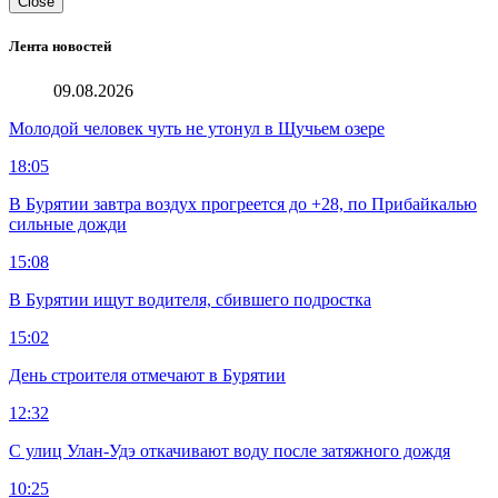
Close
Лента новостей
09.08.2026
Молодой человек чуть не утонул в Щучьем озере
18:05
В Бурятии завтра воздух прогреется до +28, по Прибайкалью
сильные дожди
15:08
В Бурятии ищут водителя, сбившего подростка
15:02
День строителя отмечают в Бурятии
12:32
С улиц Улан-Удэ откачивают воду после затяжного дождя
10:25