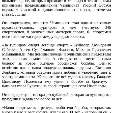
вольной борьбе, который проходит в Улан-Удэ в эти дни. «Мы
принимаем предолимпийский Чемпионат России! Борьба
поражает красотой и динамичностью сильных.», - отметил
глава Бурятии.
Он подчеркнул, что этот Чемпионат стал одним из самых
представительных турниров, в нем участвуют 346
спортсменов, 8 заслуженных мастеров спорта, 61 спортсмен
носит звание мастеров международного класса.
«За турниром следят легенды спорта - Буйвасар Хамидович
Сайтиев, Арсен Сулейманович Фадзаев, Михаил Геразиевич
Мамиашвили. Мы помним победы и олимпийские пьедесталы
этих великих чемпионов. А сегодня они вместе с нами
болеют за новое будущее российской борьбы. Сейчас
особенно важна наша поддержка нашим лидерам - Евгению
Жербаеву, который одержал яркие победы и уверенно идет к
золоту чемпионата. Жаль, что не всё удалось нашему Балдану
Цыжипову. Пожелаем ему удачи в борьбе за бронзу», -
написал глава Бурятии на своей странице в сети Инстаграм.
Он подчеркнул, что горд республикой, которая заслужила этот
праздник и ждала его более 30 лет:
«Наши спортсмены, тренеры, любители борьбы, которых так
много у нас в республике, ждали его 30 лет, - напомнил он. -