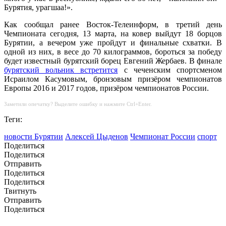
Бурятия, урагшаа!».
Как сообщал ранее Восток-Телеинформ, в третий день
Чемпионата сегодня, 13 марта, на ковер выйдут 18 борцов
Бурятии, а вечером уже пройдут и финальные схватки. В
одной из них, в весе до 70 килограммов, бороться за победу
будет известный бурятский борец Евгений Жербаев. В финале
бурятский вольник встретится
с чеченским спортсменом
Исраилом Касумовым, бронзовым призёром чемпионатов
Европы 2016 и 2017 годов, призёром чемпионатов России.
Заметили опечатку? Выделите ошибку и нажмите Ctrl+Enter.
Теги:
новости Бурятии
Алексей Цыденов
Чемпионат России
спорт
Поделиться
Поделиться
Отправить
Поделиться
Поделиться
Твитнуть
Отправить
Поделиться