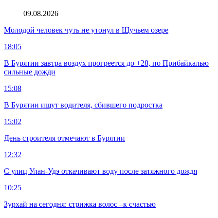
09.08.2026
Молодой человек чуть не утонул в Щучьем озере
18:05
В Бурятии завтра воздух прогреется до +28, по Прибайкалью
сильные дожди
15:08
В Бурятии ищут водителя, сбившего подростка
15:02
День строителя отмечают в Бурятии
12:32
С улиц Улан-Удэ откачивают воду после затяжного дождя
10:25
Зурхай на сегодня: стрижка волос –к счастью