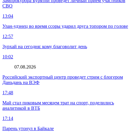
Зампрокурора Бурятии проведет личный прием участников
СВО
13:04
Улан-удэнец во время ссоры ударил друга топором по голове
12:57
Зурхай на сегодня: кому благоволит день
10:02
07.08.2026
Российский экспортный центр проведет стрим с блогером
Даньдань на ВЭФ
17:48
Май стал пиковым месяцем трат на спорт, поделились
аналитикой в ВТБ
17:14
Парень утонул в Байкале