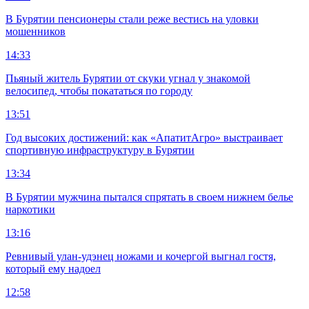
В Бурятии пенсионеры стали реже вестись на уловки
мошенников
14:33
Пьяный житель Бурятии от скуки угнал у знакомой
велосипед, чтобы покататься по городу
13:51
Год высоких достижений: как «АпатитАгро» выстраивает
спортивную инфраструктуру в Бурятии
13:34
В Бурятии мужчина пытался спрятать в своем нижнем белье
наркотики
13:16
Ревнивый улан-удэнец ножами и кочергой выгнал гостя,
который ему надоел
12:58