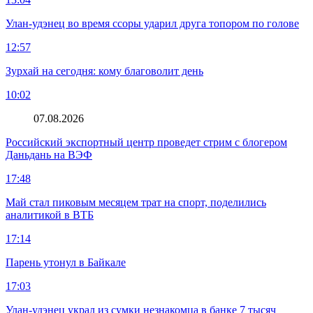
Улан-удэнец во время ссоры ударил друга топором по голове
12:57
Зурхай на сегодня: кому благоволит день
10:02
07.08.2026
Российский экспортный центр проведет стрим с блогером
Даньдань на ВЭФ
17:48
Май стал пиковым месяцем трат на спорт, поделились
аналитикой в ВТБ
17:14
Парень утонул в Байкале
17:03
Улан-удэнец украл из сумки незнакомца в банке 7 тысяч