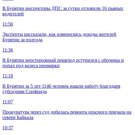
В Бурятии инспекторы ДПС за сутки отловили 16 пьяных
водителей
11:56
Эксперты рассказали, как изменились доходы жителей
Бурятии за полгода
11:36
В Бурятии неосторожный пешеход оступился с обочины и
попал под колеса иномарки
11:18
В Бурятии за 5 лет 1146 человек нашли работу благодаря
субсидиям Соцфонда
11:07
Прокуратура через суд добилась ремонта опасного причала на
севере Байкала
10:37