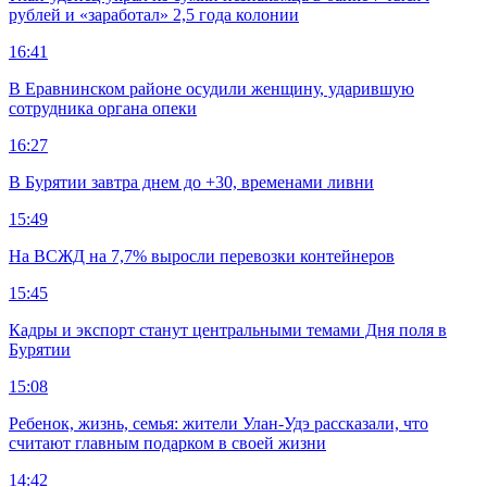
рублей и «заработал» 2,5 года колонии
16:41
В Еравнинском районе осудили женщину, ударившую
сотрудника органа опеки
16:27
В Бурятии завтра днем до +30, временами ливни
15:49
На ВСЖД на 7,7% выросли перевозки контейнеров
15:45
Кадры и экспорт станут центральными темами Дня поля в
Бурятии
15:08
Ребенок, жизнь, семья: жители Улан-Удэ рассказали, что
считают главным подарком в своей жизни
14:42