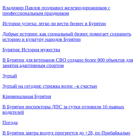
Владимир Павлов поздравил железнодорожников с
профессиональным праздником
Истории успеха: легко ли вести бизнес в Бурятии
Добрые истории: как социальный бизнес помогает сохранить
историю и культуру народов Бурятии
Бурятия: История мужества
В Бурятии для ветеранов СВО создано более 800 объектов для
занятия адаптивным спортом
Зурхай
Зурхай на сегодня: стрижка волос –к счастью
Криминальная Бурятия
В Бурятии инспекторы ДПС за сутки отловили 16 пьяных
водителей
Погода
В Бурятии завтра воздух прогреется до +28, по Прибайкалью