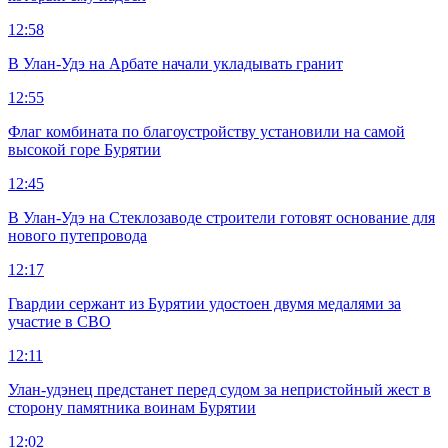
12:58
В Улан-Удэ на Арбате начали укладывать гранит
12:55
Флаг комбината по благоустройству установили на самой
высокой горе Бурятии
12:45
В Улан-Удэ на Стеклозаводе строители готовят основание для
нового путепровода
12:17
Гвардии сержант из Бурятии удостоен двумя медалями за
участие в СВО
12:11
Улан-удэнец предстанет перед судом за непристойный жест в
сторону памятника воинам Бурятии
12:02