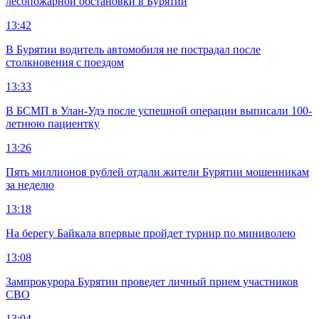
лесопожарной обстановки в Бурятии
13:42
В Бурятии водитель автомобиля не пострадал после
столкновения с поездом
13:33
В БСМП в Улан-Удэ после успешной операции выписали 100-
летнюю пациентку
13:26
Пять миллионов рублей отдали жители Бурятии мошенникам
за неделю
13:18
На берегу Байкала впервые пройдет турнир по миниволею
13:08
Зампрокурора Бурятии проведет личный прием участников
СВО
13:04