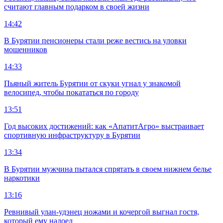
считают главным подарком в своей жизни
14:42
В Бурятии пенсионеры стали реже вестись на уловки
мошенников
14:33
Пьяный житель Бурятии от скуки угнал у знакомой
велосипед, чтобы покататься по городу
13:51
Год высоких достижений: как «АпатитАгро» выстраивает
спортивную инфраструктуру в Бурятии
13:34
В Бурятии мужчина пытался спрятать в своем нижнем белье
наркотики
13:16
Ревнивый улан-удэнец ножами и кочергой выгнал гостя,
который ему надоел