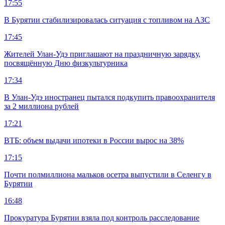
17:55
В Бурятии стабилизировалась ситуация с топливом на АЗС
17:45
Жителей Улан-Удэ приглашают на праздничную зарядку,
посвящённую Дню физкультурника
17:34
В Улан-Удэ иностранец пытался подкупить правоохранителя
за 2 миллиона рублей
17:21
ВТБ: объем выдачи ипотеки в России вырос на 38%
17:15
Почти полмиллиона мальков осетра выпустили в Селенгу в
Бурятии
16:48
Прокуратура Бурятии взяла под контроль расследование