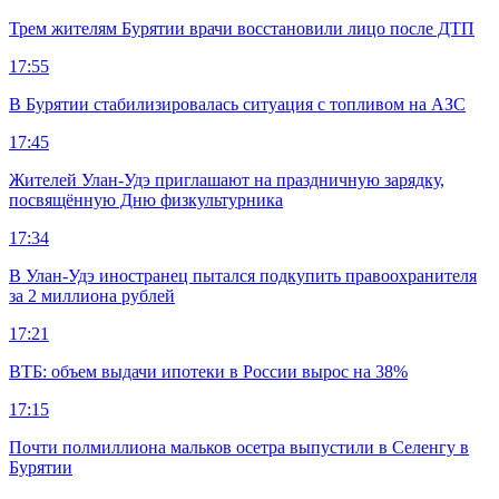
Трем жителям Бурятии врачи восстановили лицо после ДТП
17:55
В Бурятии стабилизировалась ситуация с топливом на АЗС
17:45
Жителей Улан-Удэ приглашают на праздничную зарядку,
посвящённую Дню физкультурника
17:34
В Улан-Удэ иностранец пытался подкупить правоохранителя
за 2 миллиона рублей
17:21
ВТБ: объем выдачи ипотеки в России вырос на 38%
17:15
Почти полмиллиона мальков осетра выпустили в Селенгу в
Бурятии