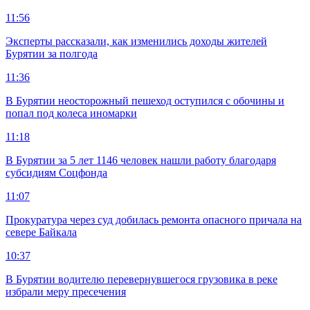
11:56
Эксперты рассказали, как изменились доходы жителей
Бурятии за полгода
11:36
В Бурятии неосторожный пешеход оступился с обочины и
попал под колеса иномарки
11:18
В Бурятии за 5 лет 1146 человек нашли работу благодаря
субсидиям Соцфонда
11:07
Прокуратура через суд добилась ремонта опасного причала на
севере Байкала
10:37
В Бурятии водителю перевернувшегося грузовика в реке
избрали меру пресечения