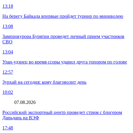
13:18
На берегу Байкала впервые пройдет турнир по миниволею
13:08
Зампрокурора Бурятии проведет личный прием участников
СВО
13:04
Улан-удэнец во время ссоры ударил друга топором по голове
12:57
Зурхай на сегодня: кому благоволит день
10:02
07.08.2026
Российский экспортный центр проведет стрим с блогером
Даньдань на ВЭФ
17:48