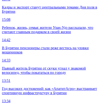
Кадры и экспорт станут центральными темами Дня поля в
Бурятии
15:08
Ребенок, жизнь, семья: жители Улан-Удэ рассказали, что
считают главным подарком в своей жизни
14:42
В Бурятии пенсионеры стали реже вестись на уловки
мошенников
14:33
Пьяный житель Бурятии от скуки угнал у знакомой
велосипед, чтобы покататься по городу
13:51
Год высоких достижений: как «АпатитАгро» выстраивает
спортивную инфраструктуру в Бурятии
13:34