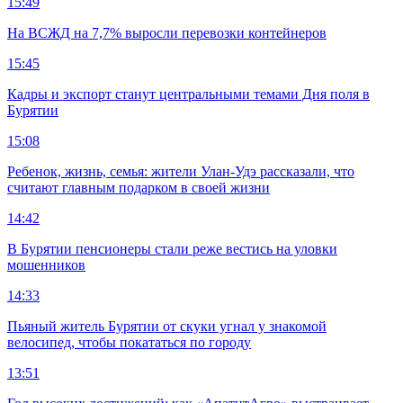
15:49
На ВСЖД на 7,7% выросли перевозки контейнеров
15:45
Кадры и экспорт станут центральными темами Дня поля в
Бурятии
15:08
Ребенок, жизнь, семья: жители Улан-Удэ рассказали, что
считают главным подарком в своей жизни
14:42
В Бурятии пенсионеры стали реже вестись на уловки
мошенников
14:33
Пьяный житель Бурятии от скуки угнал у знакомой
велосипед, чтобы покататься по городу
13:51