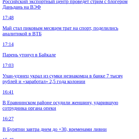
Российский экспортный центр проведет стрим с блогером
Даньдань на ВЭФ
17:48
Май стал пиковым месяцем трат на спорт, поделились
аналитикой в ВТБ
17:14
Парень утонул в Байкале
17:03
Улан-удэнец украл из сумки незнакомца в банке 7 тысяч
рублей и «заработал» 2,5 года колонии
16:41
В Еравнинском районе осудили женщину, ударившую
сотрудника органа опеки
16:27
В Бурятии завтра днем до +30, временами ливни