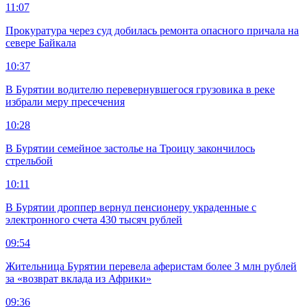
11:07
Прокуратура через суд добилась ремонта опасного причала на
севере Байкала
10:37
В Бурятии водителю перевернувшегося грузовика в реке
избрали меру пресечения
10:28
В Бурятии семейное застолье на Троицу закончилось
стрельбой
10:11
В Бурятии дроппер вернул пенсионеру украденные с
электронного счета 430 тысяч рублей
09:54
Жительница Бурятии перевела аферистам более 3 млн рублей
за «возврат вклада из Африки»
09:36