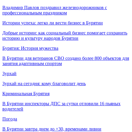
Владимир Павлов поздравил железнодорожников с
профессиональным праздником
Истории успеха: легко ли вести бизнес в Бурятии
Добрые истории: как социальный бизнес помогает сохранить
историю и культуру народов Бурятии
Бурятия: История мужества
В Бурятии для ветеранов СВО создано более 800 объектов для
занятия адаптивным спортом
Зурхай
Зурхай на сегодня: кому благоволит день
Криминальная Бурятия
В Бурятии инспекторы ДПС за сутки отловили 16 пьяных
водителей
Погода
В Бурятии завтра днем до +30, временами ливни