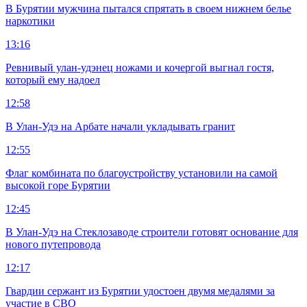
В Бурятии мужчина пытался спрятать в своем нижнем белье
наркотики
13:16
Ревнивый улан-удэнец ножами и кочергой выгнал гостя,
который ему надоел
12:58
В Улан-Удэ на Арбате начали укладывать гранит
12:55
Флаг комбината по благоустройству установили на самой
высокой горе Бурятии
12:45
В Улан-Удэ на Стеклозаводе строители готовят основание для
нового путепровода
12:17
Гвардии сержант из Бурятии удостоен двумя медалями за
участие в СВО