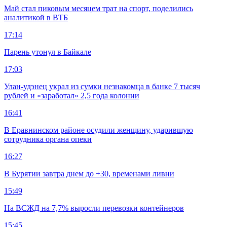
Май стал пиковым месяцем трат на спорт, поделились
аналитикой в ВТБ
17:14
Парень утонул в Байкале
17:03
Улан-удэнец украл из сумки незнакомца в банке 7 тысяч
рублей и «заработал» 2,5 года колонии
16:41
В Еравнинском районе осудили женщину, ударившую
сотрудника органа опеки
16:27
В Бурятии завтра днем до +30, временами ливни
15:49
На ВСЖД на 7,7% выросли перевозки контейнеров
15:45