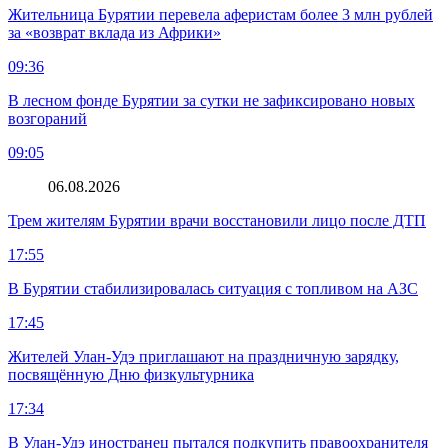
Жительница Бурятии перевела аферистам более 3 млн рублей
за «возврат вклада из Африки»
09:36
В лесном фонде Бурятии за сутки не зафиксировано новых
возгораний
09:05
06.08.2026
Трем жителям Бурятии врачи восстановили лицо после ДТП
17:55
В Бурятии стабилизировалась ситуация с топливом на АЗС
17:45
Жителей Улан-Удэ приглашают на праздничную зарядку,
посвящённую Дню физкультурника
17:34
В Улан-Удэ иностранец пытался подкупить правоохранителя