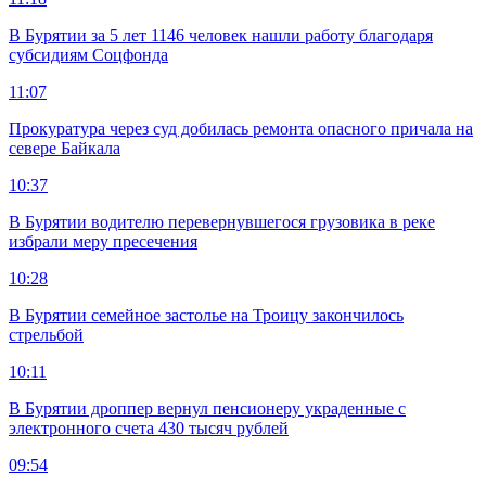
В Бурятии за 5 лет 1146 человек нашли работу благодаря
субсидиям Соцфонда
11:07
Прокуратура через суд добилась ремонта опасного причала на
севере Байкала
10:37
В Бурятии водителю перевернувшегося грузовика в реке
избрали меру пресечения
10:28
В Бурятии семейное застолье на Троицу закончилось
стрельбой
10:11
В Бурятии дроппер вернул пенсионеру украденные с
электронного счета 430 тысяч рублей
09:54