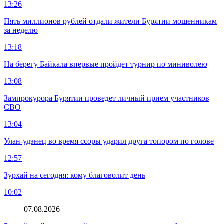
13:26
Пять миллионов рублей отдали жители Бурятии мошенникам
за неделю
13:18
На берегу Байкала впервые пройдет турнир по миниволею
13:08
Зампрокурора Бурятии проведет личный прием участников
СВО
13:04
Улан-удэнец во время ссоры ударил друга топором по голове
12:57
Зурхай на сегодня: кому благоволит день
10:02
07.08.2026