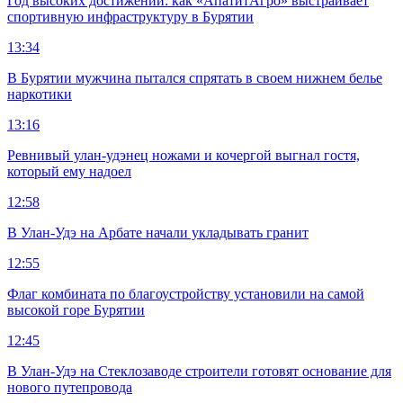
Год высоких достижений: как «АпатитАгро» выстраивает
спортивную инфраструктуру в Бурятии
13:34
В Бурятии мужчина пытался спрятать в своем нижнем белье
наркотики
13:16
Ревнивый улан-удэнец ножами и кочергой выгнал гостя,
который ему надоел
12:58
В Улан-Удэ на Арбате начали укладывать гранит
12:55
Флаг комбината по благоустройству установили на самой
высокой горе Бурятии
12:45
В Улан-Удэ на Стеклозаводе строители готовят основание для
нового путепровода