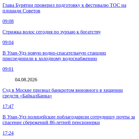
Глава Бурятии проверил подготовку к фестивалю ТОС на
площади Советов
09:08
Стрижка волос сегодня по зурхаю к богатству
09:04
В Улан-Удэ новую водно‑спасательную станцию
присоединили к холодному водоснабжению
09:01
04.08.2026
Суд в Москве признал банкротом виновного в хищении
средств «БайкалБанка»
17:47
В Улан-Удэ полицейские поблагодарили сотрудницу почты за
спасение сбережений 86-летней пенсионерки
17:24