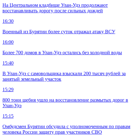
На Центральном кладбище Улан-Удэ продолжают
восстанавливать дорогу после сильных дождей
16:30
Военный из Бурятии более суток отражал атаку ВСУ
16:00
Более 700 домов в Улан-Удэ остались без холодной воды
15:40
В Улан-Удэ с самовольщика взыскали 200 тысяч рублей за
занятый земельный участок
15:29
800 тонн щебня ушло на восстановление размытых дорог в
Улан-Удэ
15:15
Омбудсмен Бурятии обсудила с уполномоченным по правам
человека России защиту прав участников СВО