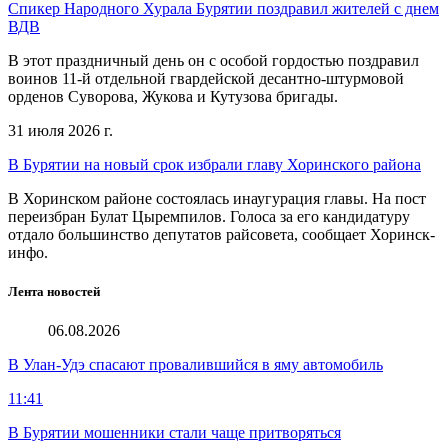
Спикер Народного Хурала Бурятии поздравил жителей с днем
ВДВ
В этот праздничный день он с особой гордостью поздравил
воинов 11-й отдельной гвардейской десантно-штурмовой
орденов Суворова, Жукова и Кутузова бригады.
31 июля 2026 г.
В Бурятии на новый срок избрали главу Хоринского района
В Хоринском районе состоялась инаугурация главы. На пост
переизбран Булат Цыремпилов. Голоса за его кандидатуру
отдало большинство депутатов райсовета, сообщает Хоринск-
инфо.
Лента новостей
06.08.2026
В Улан-Удэ спасают провалившийся в яму автомобиль
11:41
В Бурятии мошенники стали чаще притворяться