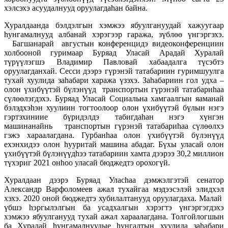
хэлсэхэ асуудалнууд оруулагдаhан байна.
Хуралдаанда бэлдэлгын хэмжээ ябуулгануудай хажуугаар
hунгамалнууд албанай хэрэгээр гаража, зүблөө үнгэргэхэ.
Багшанарай августын конференцидэ видеоконференциин
холбооной гуримаар Буряад Уласай Арадай Хуралай
түрүүлэгшэ Владимир Павловай хабаадалга түсэбтэ
оруулагданхай. Сесси дээрэ гүрэнэй татабариин гуримшуулга
тухай хуулида заhабари хаража үзэхэ. Заhабариин гол удха –
олон үхибүүтэй бүлэнүүд транспортын гүрэнэй татабариhаа
сүлөөлэгдэхэ. Буряад Уласай Социальна хамгаалгын яаманай
бэлэдхэhэн хуулиин тогтоолоор олон үхибүүтэй бүлын нэгэ
гэртэхиниие бүридэлдэ табигдаhан нэгэ хүнгэн
машинанайнь транспортын гүрэнэй татабариhаа сүлөөлхэ
гэжэ хараалагдана. Гурбанhаа олон үхибүүтэй бүлэнүүд
ехэнхидээ олон hууритай машина абадаг. Бүхы уласай олон
үхибүүтэй бүлэнүүдhээ татабариин хамта дээрээ 30,2 миллион
түхэриг 2021 онhоо уласай бюджедтэ орохогүй.
Хуралдаан дээрэ Буряад Уласhаа дэмжэлгэтэй сенатор
Александр Варфоломеев ажал тухайгаа мэдээсэлэй элидхэл
хэхэ. 2020 оной бюджедтэ хубилалтанууд оруулагдаха. Малай
үбшэ hэргылэлгын ба усадхалгын хэрэгтэ үнгэргэгдэхэ
хэмжээ ябуулганууд тухай ажал хараалагдана. Толгойлогшын
ба Хуралай hунгамалнуудые hунгалтын хуулида заhабари