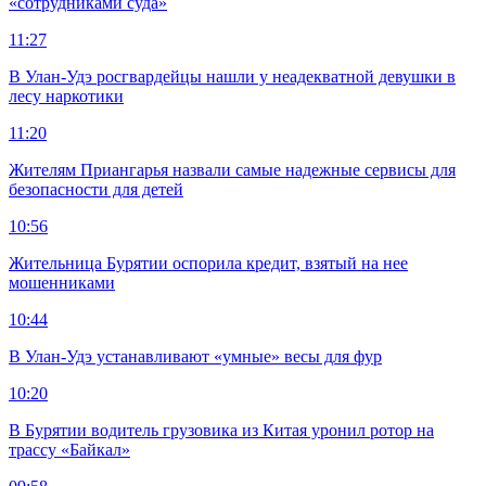
«сотрудниками суда»
11:27
В Улан-Удэ росгвардейцы нашли у неадекватной девушки в
лесу наркотики
11:20
Жителям Приангарья назвали самые надежные сервисы для
безопасности для детей
10:56
Жительница Бурятии оспорила кредит, взятый на нее
мошенниками
10:44
В Улан-Удэ устанавливают «умные» весы для фур
10:20
В Бурятии водитель грузовика из Китая уронил ротор на
трассу «Байкал»