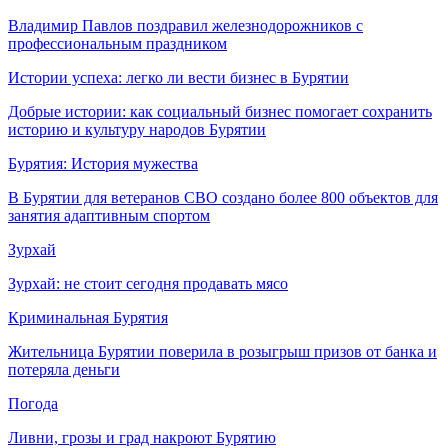
Владимир Павлов поздравил железнодорожников с
профессиональным праздником
Истории успеха: легко ли вести бизнес в Бурятии
Добрые истории: как социальный бизнес помогает сохранить
историю и культуру народов Бурятии
Бурятия: История мужества
В Бурятии для ветеранов СВО создано более 800 объектов для
занятия адаптивным спортом
Зурхай
Зурхай: не стоит сегодня продавать мясо
Криминальная Бурятия
Жительница Бурятии поверила в розыгрыш призов от банка и
потеряла деньги
Погода
Ливни, грозы и град накроют Бурятию