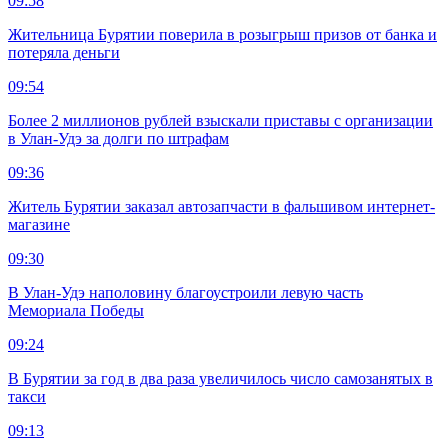
09:58
Жительница Бурятии поверила в розыгрыш призов от банка и
потеряла деньги
09:54
Более 2 миллионов рублей взыскали приставы с организации
в Улан-Удэ за долги по штрафам
09:36
Житель Бурятии заказал автозапчасти в фальшивом интернет-
магазине
09:30
В Улан-Удэ наполовину благоустроили левую часть
Мемориала Победы
09:24
В Бурятии за год в два раза увеличилось число самозанятых в
такси
09:13