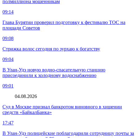
полмиллиона мошенникам
09:14
Глава Бурятии проверил подготовку к фестивалю ТОС на
площади Советов
09:08
Стрижка волос сегодня по зурхаю к богатству
09:04
В Улан-Удэ новую водно‑спасательную станцию
присоединили к холодному водоснабжению
09:01
04.08.2026
Суд в Москве признал банкротом виновного в хищении
средств «БайкалБанка»
17:47
В Улан-Удэ полицейские поблагодарили сотрудницу почты за