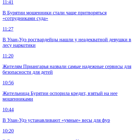
11:41
В Бурятии мошенники стали чаще притворяться
«сотрудниками суда»
11:27
В Улан-Удэ росгвардейцы нашли у неадекватной девушки в
лесу наркотики
11:20
Жителям Приангарья назвали самые надежные сервисы для
безопасности для детей
10:56
Жительница Бурятии оспорила кредит, взятый на нее
мошенниками
10:44
В Улан-Удэ устанавливают «умные» весы для фур
10:20