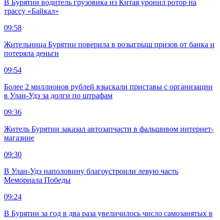
В Бурятии водитель грузовика из Китая уронил ротор на
трассу «Байкал»
09:58
Жительница Бурятии поверила в розыгрыш призов от банка и
потеряла деньги
09:54
Более 2 миллионов рублей взыскали приставы с организации
в Улан-Удэ за долги по штрафам
09:36
Житель Бурятии заказал автозапчасти в фальшивом интернет-
магазине
09:30
В Улан-Удэ наполовину благоустроили левую часть
Мемориала Победы
09:24
В Бурятии за год в два раза увеличилось число самозанятых в