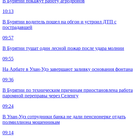
В Бурятии покажут работу агродронов
10:13
В Бурятии водитель пошел на обгон и устроил ДТП с
пострадавшей
09:57
В Бурятии тушат один лесной пожар после удара молнии
09:55
На Арбате в Улан-Удэ завершают заливку основания фонтана
09:36
В Бурятии по техническим причинам приостановлена работа
паромной переправы через Селенгу
09:24
В Улан-Удэ сотрудники банка не дали пенсионерке отдать
полмиллиона мошенникам
09:14