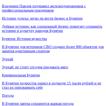
Владимир Павлов поздравил железнодорожников с
профессиональным праздником
Истории успеха: легко ли вести бизнес в Бурятии
Добрые истории: как социальный бизнес помогает сохранить
историю и культуру народов Бурятии
Бурятия: История мужества
В Бурятии для ветеранов СВО создано более 800 объектов для
занятия адаптивным спортом
Зурхай
Зурхай: не стоит сегодня продавать мясо
Криминальная Бурятия
В Бурятии подросток нашел в подъезде 15 тысяч рублей и не
стал их присваивать себе
Погода
В Бурятии завтра сохранится жаркая погода