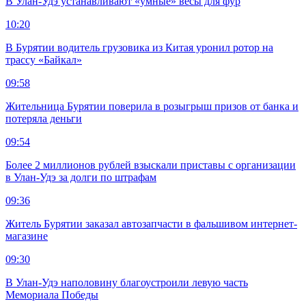
В Улан-Удэ устанавливают «умные» весы для фур
10:20
В Бурятии водитель грузовика из Китая уронил ротор на
трассу «Байкал»
09:58
Жительница Бурятии поверила в розыгрыш призов от банка и
потеряла деньги
09:54
Более 2 миллионов рублей взыскали приставы с организации
в Улан-Удэ за долги по штрафам
09:36
Житель Бурятии заказал автозапчасти в фальшивом интернет-
магазине
09:30
В Улан-Удэ наполовину благоустроили левую часть
Мемориала Победы