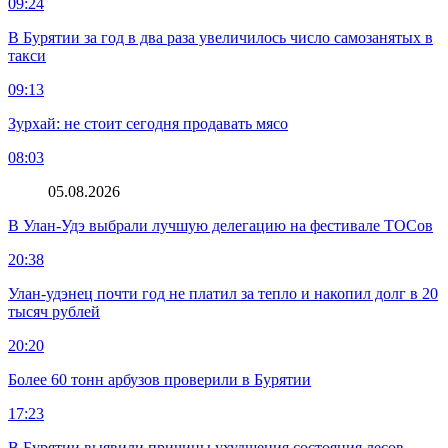
09:24
В Бурятии за год в два раза увеличилось число самозанятых в
такси
09:13
Зурхай: не стоит сегодня продавать мясо
08:03
05.08.2026
В Улан-Удэ выбрали лучшую делегацию на фестивале ТОСов
20:38
Улан-удэнец почти год не платил за тепло и накопил долг в 20
тысяч рублей
20:20
Более 60 тонн арбузов проверили в Бурятии
17:23
В Бурятии выявили причины ухудшения состояния лесов