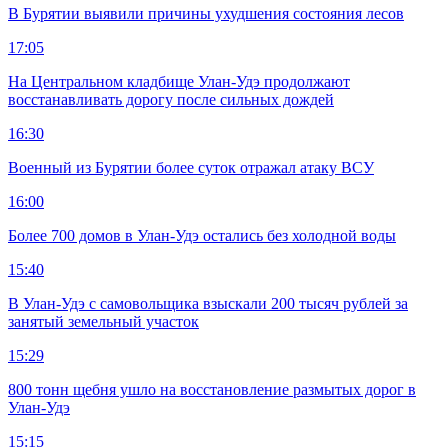
В Бурятии выявили причины ухудшения состояния лесов
17:05
На Центральном кладбище Улан-Удэ продолжают
восстанавливать дорогу после сильных дождей
16:30
Военный из Бурятии более суток отражал атаку ВСУ
16:00
Более 700 домов в Улан-Удэ остались без холодной воды
15:40
В Улан-Удэ с самовольщика взыскали 200 тысяч рублей за
занятый земельный участок
15:29
800 тонн щебня ушло на восстановление размытых дорог в
Улан-Удэ
15:15