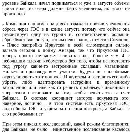
уровень Байкала начал подниматься и уже в августе объемы
слива воды из озера должны быть увеличены, но этого не
произошло.
- Компания например на днях возражала против увеличения
сброса через ГЭС в в конце августа потому что сейчас она
ремонтирует одну из турбин и, соответственно, больший
сброс будет вхолостую, что им невыгодно, - отметил Симонов.
- Плюс застройка Иркутска и всей агломерации сильно
залезла сегодня в пойму Ангары, так что Иркутская ГЭС
теперь просто не может сливать воды больше чем 4 с
небольшим тысячи кубометров без того, чтобы не поставить
под угрозу какие-то застроенные складами, магазинами,
жильем и производством участки. Будучи не способными
отрегулировать этот вопрос с Иркутском и заставить его либо
убрать, либо адаптировать застройки к временному
затоплению или еще как-то решить проблему, чиновники и
энергетики настаивают на том, чтобы решать это за счет
Байкала. В системе координат авторов документа это,
наверное, логично – в этой системе есть Иркутская ГЭС,
водозаборы ТЭС и угроза затопления построек, а Байкала с
его проблемами нет.
При этом никаких исследований, какой режим благоприятен
для Байкала, не было - единственное исследование касалось