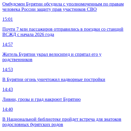
Омбудсмен Бурятии обсудила с уполномоченным по правам
человека России защиту прав участников СВО
15:01
Почти 7 млн пассажиров отправились в поездки со станций
ВСЖД с начала 2026 года
14:57
Житель Бурятии украл велосипед и спрятал его у
родственников
14:53
В Бурятии огонь уничтожил надворные постройки
14:43
Ливни, грозы и град накроют Бурятию
14:40
В Национальной библиотеке пройдет встреча для знатоков
родословных бурятских родов