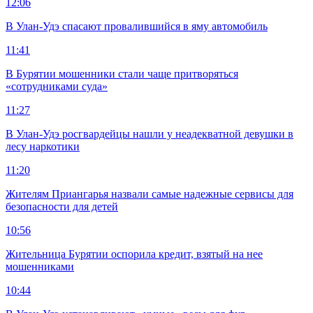
12:06
В Улан-Удэ спасают провалившийся в яму автомобиль
11:41
В Бурятии мошенники стали чаще притворяться
«сотрудниками суда»
11:27
В Улан-Удэ росгвардейцы нашли у неадекватной девушки в
лесу наркотики
11:20
Жителям Приангарья назвали самые надежные сервисы для
безопасности для детей
10:56
Жительница Бурятии оспорила кредит, взятый на нее
мошенниками
10:44