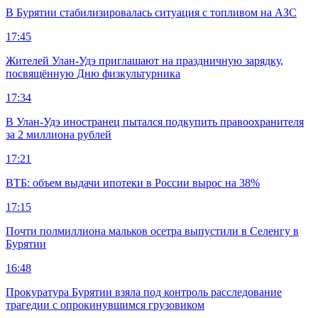
В Бурятии стабилизировалась ситуация с топливом на АЗС
17:45
Жителей Улан-Удэ приглашают на праздничную зарядку,
посвящённую Дню физкультурника
17:34
В Улан-Удэ иностранец пытался подкупить правоохранителя
за 2 миллиона рублей
17:21
ВТБ: объем выдачи ипотеки в России вырос на 38%
17:15
Почти полмиллиона мальков осетра выпустили в Селенгу в
Бурятии
16:48
Прокуратура Бурятии взяла под контроль расследование
трагедии с опрокинувшимся грузовиком