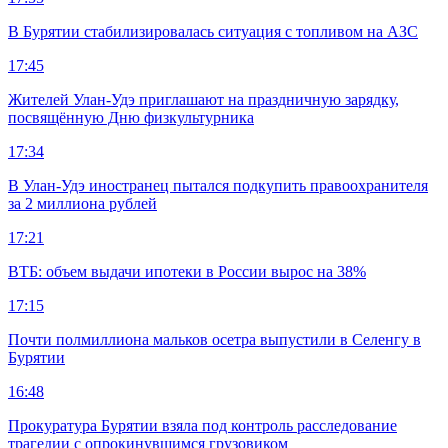
В Бурятии стабилизировалась ситуация с топливом на АЗС
17:45
Жителей Улан-Удэ приглашают на праздничную зарядку,
посвящённую Дню физкультурника
17:34
В Улан-Удэ иностранец пытался подкупить правоохранителя
за 2 миллиона рублей
17:21
ВТБ: объем выдачи ипотеки в России вырос на 38%
17:15
Почти полмиллиона мальков осетра выпустили в Селенгу в
Бурятии
16:48
Прокуратура Бурятии взяла под контроль расследование
трагедии с опрокинувшимся грузовиком