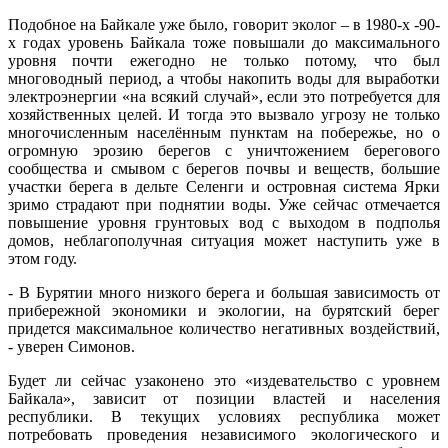
Подобное на Байкале уже было, говорит эколог – в 1980-х -90-
х годах уровень Байкала тоже повышали до максимального
уровня почти ежегодно не только потому, что был
многоводный период, а чтобы накопить воды для выработки
электроэнергии «на всякий случай», если это потребуется для
хозяйственных целей. И тогда это вызвало угрозу не только
многочисленным населённым пунктам на побережье, но о
огромную эрозию берегов с уничтожением берегового
сообщества и смывом с берегов почвы и веществ, большие
участки берега в дельте Селенги и островная система Ярки
зримо страдают при поднятии воды. Уже сейчас отмечается
повышение уровня грунтовых вод с выходом в подполья
домов, неблагополучная ситуация может наступить уже в
этом году.
- В Бурятии много низкого берега и большая зависимость от
прибережной экономики и экологии, на бурятский берег
придется максимальное количество негативных воздействий,
- уверен Симонов.
Будет ли сейчас узаконено это «издевательство с уровнем
Байкала», зависит от позиции властей и населения
республики. В текущих условиях республика может
потребовать проведения независимого экологического и