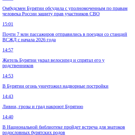
Омбудсмен Бурятии обсудила с уполномоченным по правам
человека России защиту прав участников СВО
15:01
Почти 7 млн пассажиров отправились в поездки со станций
ВСЖД с начала 2026 года
14:57
Житель Бурятии украл велосипед и спрятал его у
родственников
14:53
В Бурятии огонь уничтожил надворные постройки
14:43
Ливни, грозы и град накроют Бурятию
14:40
В Национальной библиотеке пройдет встреча для знатоков
родословных бурятских родов