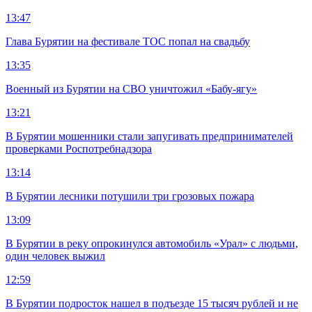
13:47
Глава Бурятии на фестивале ТОС попал на свадьбу
13:35
Военный из Бурятии на СВО уничтожил «Бабу-ягу»
13:21
В Бурятии мошенники стали запугивать предпринимателей
проверками Роспотребнадзора
13:14
В Бурятии лесники потушили три грозовых пожара
13:09
В Бурятии в реку опрокинулся автомобиль «Урал» с людьми,
один человек выжил
12:59
В Бурятии подросток нашел в подъезде 15 тысяч рублей и не