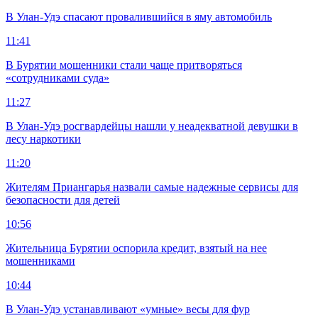
В Улан-Удэ спасают провалившийся в яму автомобиль
11:41
В Бурятии мошенники стали чаще притворяться
«сотрудниками суда»
11:27
В Улан-Удэ росгвардейцы нашли у неадекватной девушки в
лесу наркотики
11:20
Жителям Приангарья назвали самые надежные сервисы для
безопасности для детей
10:56
Жительница Бурятии оспорила кредит, взятый на нее
мошенниками
10:44
В Улан-Удэ устанавливают «умные» весы для фур