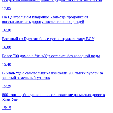
17:05
На Центральном кладбище Улан-Удэ продолжают
восстанавливать дорогу после сильных дождей
16:30
Военный из Бурятии более суток отражал атаку ВСУ
16:00
Более 700 домов в Улан-Удэ остались без холодной воды
15:40
В Улан-Удэ с самовольщика взыскали 200 тысяч рублей за
занятый земельный участок
15:29
800 тонн щебня ушло на восстановление размытых дорог в
Улан-Удэ
15:15