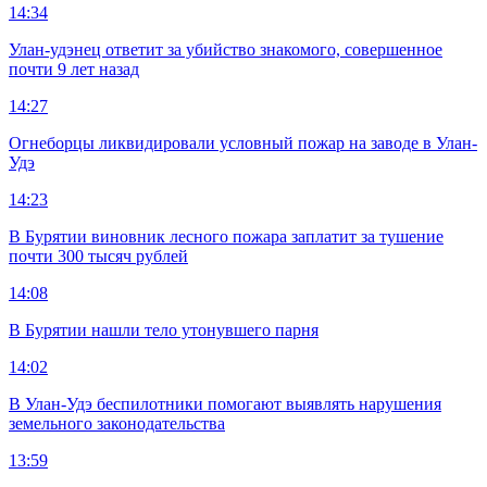
14:34
Улан-удэнец ответит за убийство знакомого, совершенное
почти 9 лет назад
14:27
Огнеборцы ликвидировали условный пожар на заводе в Улан-
Удэ
14:23
В Бурятии виновник лесного пожара заплатит за тушение
почти 300 тысяч рублей
14:08
В Бурятии нашли тело утонувшего парня
14:02
В Улан-Удэ беспилотники помогают выявлять нарушения
земельного законодательства
13:59