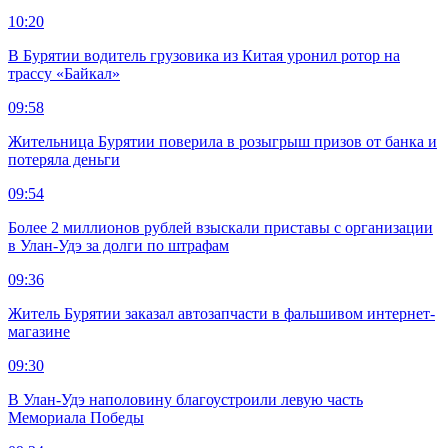
10:20
В Бурятии водитель грузовика из Китая уронил ротор на
трассу «Байкал»
09:58
Жительница Бурятии поверила в розыгрыш призов от банка и
потеряла деньги
09:54
Более 2 миллионов рублей взыскали приставы с организации
в Улан-Удэ за долги по штрафам
09:36
Житель Бурятии заказал автозапчасти в фальшивом интернет-
магазине
09:30
В Улан-Удэ наполовину благоустроили левую часть
Мемориала Победы