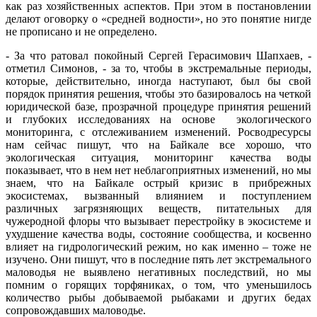
как раз хозяйственных аспектов. При этом в постановлении
делают оговорку о «средней водности», но это понятие нигде
не прописано и не определено.
- За что ратовал покойный Сергей Герасимович Шапхаев, -
отметил Симонов, - за то, чтобы в экстремальные периоды,
которые, действительно, иногда наступают, был бы свой
порядок принятия решения, чтобы это базировалось на четкой
юридической базе, прозрачной процедуре принятия решений
и глубоких исследованиях на основе экологического
мониторинга, с отслеживанием изменений. Росводресурсы
нам сейчас пишут, что на Байкале все хорошо, что
экологическая ситуация, мониторинг качества воды
показывает, что в нем нет неблагоприятных изменений, но мы
знаем, что на Байкале острый кризис в прибрежных
экосистемах, вызванный влиянием и поступлением
различных загрязняющих веществ, питательных для
чужеродной флоры что вызывает перестройку в экосистеме и
ухудшение качества воды, состояние сообщества, и косвенно
влияет на гидрологический режим, но как именно – тоже не
изучено. Они пишут, что в последние пять лет экстремального
маловодья не выявлено негативных последствий, но мы
помним о горящих торфяниках, о том, что уменьшилось
количество рыбы добываемой рыбаками и других бедах
сопровождавших маловодье.