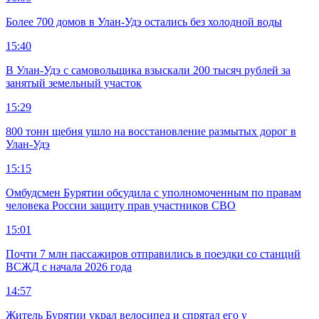
Более 700 домов в Улан-Удэ остались без холодной воды
15:40
В Улан-Удэ с самовольщика взыскали 200 тысяч рублей за
занятый земельный участок
15:29
800 тонн щебня ушло на восстановление размытых дорог в
Улан-Удэ
15:15
Омбудсмен Бурятии обсудила с уполномоченным по правам
человека России защиту прав участников СВО
15:01
Почти 7 млн пассажиров отправились в поездки со станций
ВСЖД с начала 2026 года
14:57
Житель Бурятии украл велосипед и спрятал его у