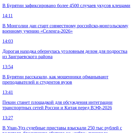
В Бурятии зафиксировано более 4500 случаев укусов клещами
14:11
В Монголии дан старт совместному российско-монгольскому
военному учению «Селенга-2026»
14:03
Дорогая находка обернулась уголовным делом для подростка
из Заиграевского района
13:54
В Бурятии рассказали, как мошенники обманывают
преподавателей и студентов вузов
13:41
Пекин станет площадкой для обсуждения интеграции
транспортных сетей России и Китая перед ВЭФ-2026
13:27
В Улан-Удэ судебные приставы взыскали 250 тыс рублей с