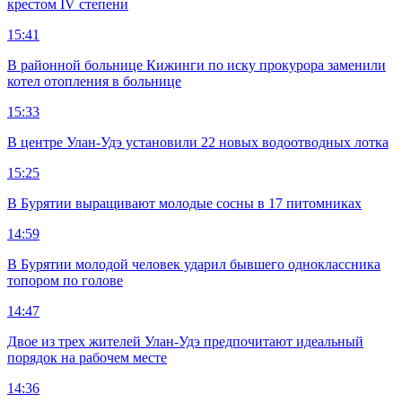
крестом IV степени
15:41
В районной больнице Кижинги по иску прокурора заменили
котел отопления в больнице
15:33
В центре Улан-Удэ установили 22 новых водоотводных лотка
15:25
В Бурятии выращивают молодые сосны в 17 питомниках
14:59
В Бурятии молодой человек ударил бывшего одноклассника
топором по голове
14:47
Двое из трех жителей Улан-Удэ предпочитают идеальный
порядок на рабочем месте
14:36