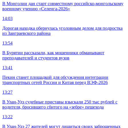
В Монголии дан старт совместному российско-монгольскому
военному учению «Селенга-2026»
14:03
Дорогая находка обернулась уголовным делом для подростка
из Заиграевского района
13:54
В Бурятии рассказали, как мошенники обманывают
преподавателей и студентов вузов
13:41
Пекин станет площадкой для обсуждения интеграции
транспортных сетей России и Китая перед ВЭФ-2026
13:27
В Улан-Удэ судебные приставы взыскали 250 тыс рублей с
водителя, бросившего сбитого на «зебре» пешехода
13:22
В Улан-Удэ 27 жителей могут лишиться своих заброшенных