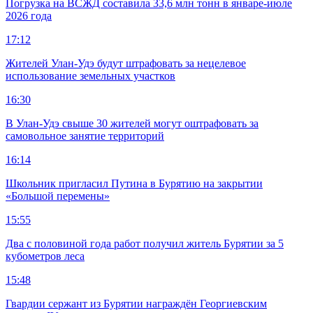
Погрузка на ВСЖД составила 33,6 млн тонн в январе-июле
2026 года
17:12
Жителей Улан-Удэ будут штрафовать за нецелевое
использование земельных участков
16:30
В Улан-Удэ свыше 30 жителей могут оштрафовать за
самовольное занятие территорий
16:14
Школьник пригласил Путина в Бурятию на закрытии
«Большой перемены»
15:55
Два с половиной года работ получил житель Бурятии за 5
кубометров леса
15:48
Гвардии сержант из Бурятии награждён Георгиевским