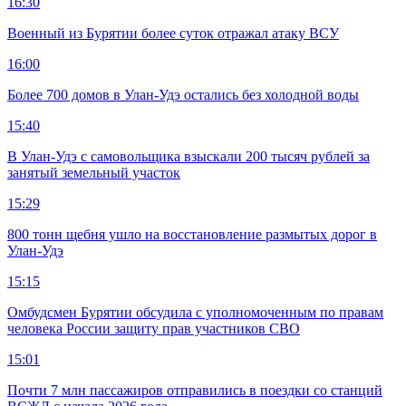
16:30
Военный из Бурятии более суток отражал атаку ВСУ
16:00
Более 700 домов в Улан-Удэ остались без холодной воды
15:40
В Улан-Удэ с самовольщика взыскали 200 тысяч рублей за
занятый земельный участок
15:29
800 тонн щебня ушло на восстановление размытых дорог в
Улан-Удэ
15:15
Омбудсмен Бурятии обсудила с уполномоченным по правам
человека России защиту прав участников СВО
15:01
Почти 7 млн пассажиров отправились в поездки со станций