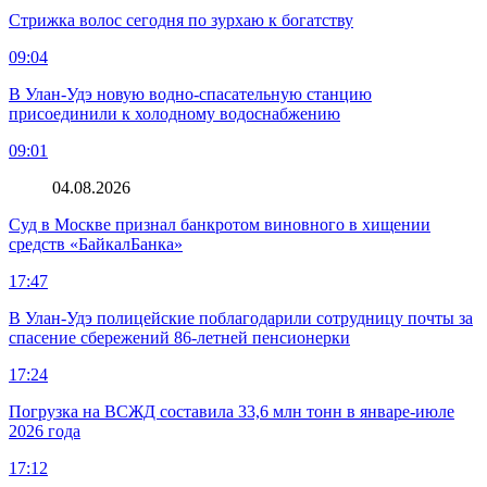
Стрижка волос сегодня по зурхаю к богатству
09:04
В Улан-Удэ новую водно‑спасательную станцию
присоединили к холодному водоснабжению
09:01
04.08.2026
Суд в Москве признал банкротом виновного в хищении
средств «БайкалБанка»
17:47
В Улан-Удэ полицейские поблагодарили сотрудницу почты за
спасение сбережений 86-летней пенсионерки
17:24
Погрузка на ВСЖД составила 33,6 млн тонн в январе-июле
2026 года
17:12