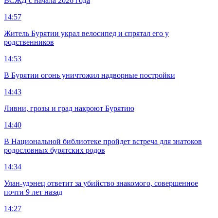
ВСЖД с начала 2026 года
14:57
Житель Бурятии украл велосипед и спрятал его у
родственников
14:53
В Бурятии огонь уничтожил надворные постройки
14:43
Ливни, грозы и град накроют Бурятию
14:40
В Национальной библиотеке пройдет встреча для знатоков
родословных бурятских родов
14:34
Улан-удэнец ответит за убийство знакомого, совершенное
почти 9 лет назад
14:27