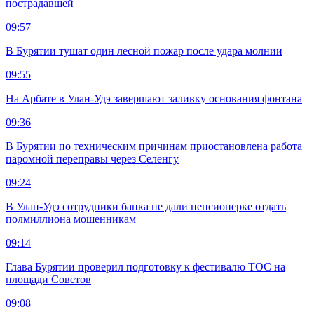
пострадавшей
09:57
В Бурятии тушат один лесной пожар после удара молнии
09:55
На Арбате в Улан-Удэ завершают заливку основания фонтана
09:36
В Бурятии по техническим причинам приостановлена работа
паромной переправы через Селенгу
09:24
В Улан-Удэ сотрудники банка не дали пенсионерке отдать
полмиллиона мошенникам
09:14
Глава Бурятии проверил подготовку к фестивалю ТОС на
площади Советов
09:08