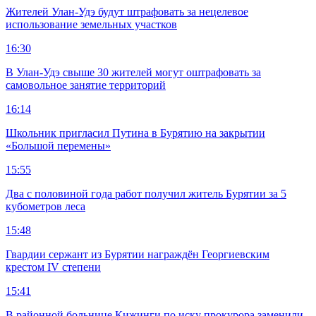
Жителей Улан-Удэ будут штрафовать за нецелевое
использование земельных участков
16:30
В Улан-Удэ свыше 30 жителей могут оштрафовать за
самовольное занятие территорий
16:14
Школьник пригласил Путина в Бурятию на закрытии
«Большой перемены»
15:55
Два с половиной года работ получил житель Бурятии за 5
кубометров леса
15:48
Гвардии сержант из Бурятии награждён Георгиевским
крестом IV степени
15:41
В районной больнице Кижинги по иску прокурора заменили