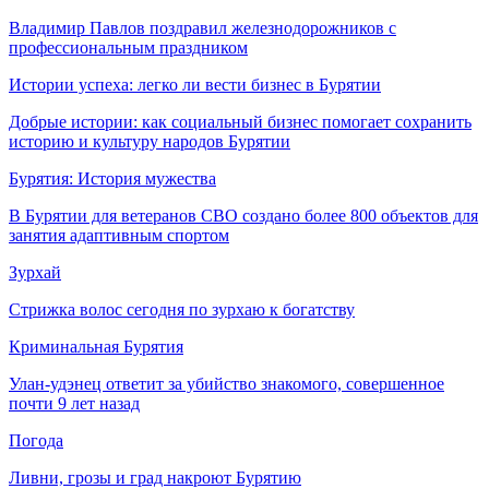
Владимир Павлов поздравил железнодорожников с
профессиональным праздником
Истории успеха: легко ли вести бизнес в Бурятии
Добрые истории: как социальный бизнес помогает сохранить
историю и культуру народов Бурятии
Бурятия: История мужества
В Бурятии для ветеранов СВО создано более 800 объектов для
занятия адаптивным спортом
Зурхай
Стрижка волос сегодня по зурхаю к богатству
Криминальная Бурятия
Улан-удэнец ответит за убийство знакомого, совершенное
почти 9 лет назад
Погода
Ливни, грозы и град накроют Бурятию