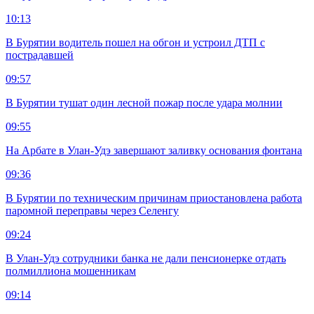
10:13
В Бурятии водитель пошел на обгон и устроил ДТП с
пострадавшей
09:57
В Бурятии тушат один лесной пожар после удара молнии
09:55
На Арбате в Улан-Удэ завершают заливку основания фонтана
09:36
В Бурятии по техническим причинам приостановлена работа
паромной переправы через Селенгу
09:24
В Улан-Удэ сотрудники банка не дали пенсионерке отдать
полмиллиона мошенникам
09:14