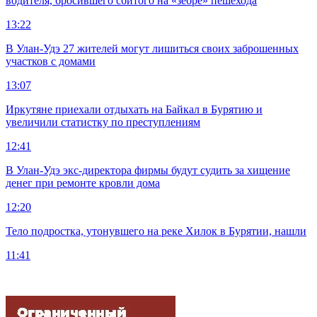
водителя, бросившего сбитого на «зебре» пешехода
13:22
В Улан-Удэ 27 жителей могут лишиться своих заброшенных
участков с домами
13:07
Иркутяне приехали отдыхать на Байкал в Бурятию и
увеличили статистку по преступлениям
12:41
В Улан-Удэ экс-директора фирмы будут судить за хищение
денег при ремонте кровли дома
12:20
Тело подростка, утонувшего на реке Хилок в Бурятии, нашли
11:41