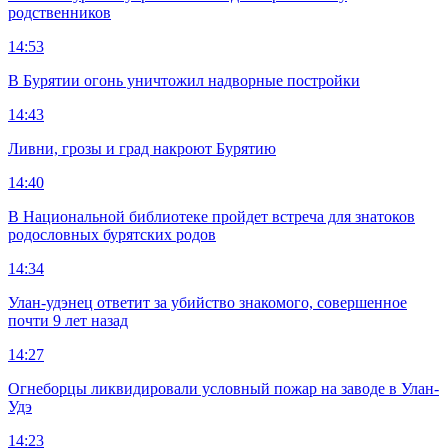
родственников
14:53
В Бурятии огонь уничтожил надворные постройки
14:43
Ливни, грозы и град накроют Бурятию
14:40
В Национальной библиотеке пройдет встреча для знатоков
родословных бурятских родов
14:34
Улан-удэнец ответит за убийство знакомого, совершенное
почти 9 лет назад
14:27
Огнеборцы ликвидировали условный пожар на заводе в Улан-
Удэ
14:23