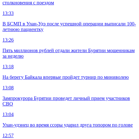
столкновения с поездом
13:33
В БСМП в Улан-Удэ после успешной операции выписали 100-
летнюю пациентку
13:26
Пять миллионов рублей отдали жители Бурятии мошенникам
за неделю
13:18
На берегу Байкала впервые пройдет турнир по миниволею
13:08
Зампрокурора Бурятии проведет личный прием участников
СВО
13:04
Улан-удэнец во время ссоры ударил друга топором по голове
12:57