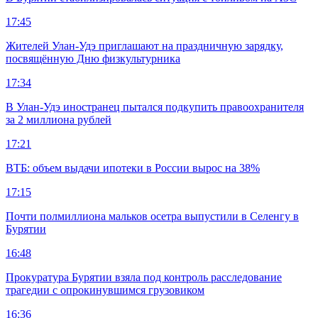
17:45
Жителей Улан-Удэ приглашают на праздничную зарядку,
посвящённую Дню физкультурника
17:34
В Улан-Удэ иностранец пытался подкупить правоохранителя
за 2 миллиона рублей
17:21
ВТБ: объем выдачи ипотеки в России вырос на 38%
17:15
Почти полмиллиона мальков осетра выпустили в Селенгу в
Бурятии
16:48
Прокуратура Бурятии взяла под контроль расследование
трагедии с опрокинувшимся грузовиком
16:36