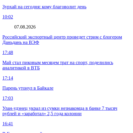
Зурхай на сегодня: кому благоволит день
10:02
07.08.2026
Российский экспортный центр проведет стрим с блогером
Даньдань на ВЭФ
17:48
Май стал пиковым месяцем трат на спорт, поделились
аналитикой в ВТБ
17:14
Парень утонул в Байкале
17:03
Улан-удэнец украл из сумки незнакомца в банке 7 тысяч
рублей и «заработал» 2,5 года колонии
16:41