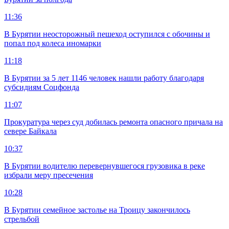
11:36
В Бурятии неосторожный пешеход оступился с обочины и
попал под колеса иномарки
11:18
В Бурятии за 5 лет 1146 человек нашли работу благодаря
субсидиям Соцфонда
11:07
Прокуратура через суд добилась ремонта опасного причала на
севере Байкала
10:37
В Бурятии водителю перевернувшегося грузовика в реке
избрали меру пресечения
10:28
В Бурятии семейное застолье на Троицу закончилось
стрельбой