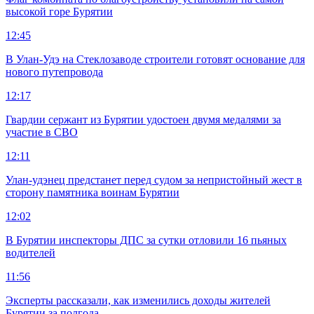
высокой горе Бурятии
12:45
В Улан-Удэ на Стеклозаводе строители готовят основание для
нового путепровода
12:17
Гвардии сержант из Бурятии удостоен двумя медалями за
участие в СВО
12:11
Улан-удэнец предстанет перед судом за непристойный жест в
сторону памятника воинам Бурятии
12:02
В Бурятии инспекторы ДПС за сутки отловили 16 пьяных
водителей
11:56
Эксперты рассказали, как изменились доходы жителей
Бурятии за полгода