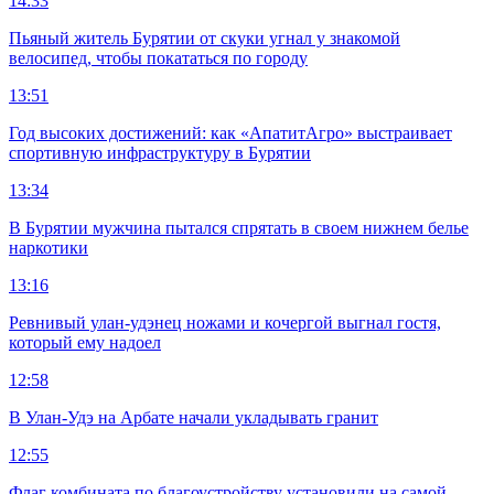
14:33
Пьяный житель Бурятии от скуки угнал у знакомой
велосипед, чтобы покататься по городу
13:51
Год высоких достижений: как «АпатитАгро» выстраивает
спортивную инфраструктуру в Бурятии
13:34
В Бурятии мужчина пытался спрятать в своем нижнем белье
наркотики
13:16
Ревнивый улан-удэнец ножами и кочергой выгнал гостя,
который ему надоел
12:58
В Улан-Удэ на Арбате начали укладывать гранит
12:55
Флаг комбината по благоустройству установили на самой