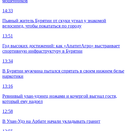
мошенников
14:33
Пьяный житель Бурятии от скуки угнал у знакомой
велосипед, чтобы покататься по городу
13:51
Год высоких достижений: как «АпатитАгро» выстраивает
спортивную инфраструктуру в Бурятии
13:34
В Бурятии мужчина пытался спрятать в своем нижнем белье
наркотики
13:16
Ревнивый улан-удэнец ножами и кочергой выгнал гостя,
который ему надоел
12:58
В Улан-Удэ на Арбате начали укладывать гранит