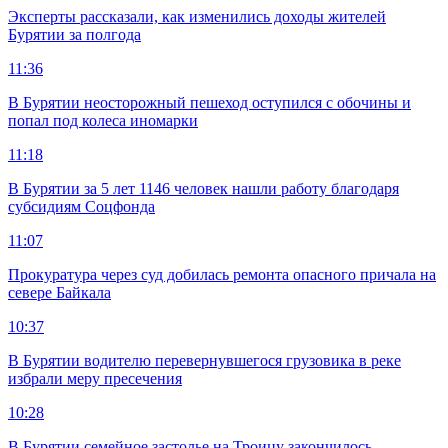
Эксперты рассказали, как изменились доходы жителей
Бурятии за полгода
11:36
В Бурятии неосторожный пешеход оступился с обочины и
попал под колеса иномарки
11:18
В Бурятии за 5 лет 1146 человек нашли работу благодаря
субсидиям Соцфонда
11:07
Прокуратура через суд добилась ремонта опасного причала на
севере Байкала
10:37
В Бурятии водителю перевернувшегося грузовика в реке
избрали меру пресечения
10:28
В Бурятии семейное застолье на Троицу закончилось