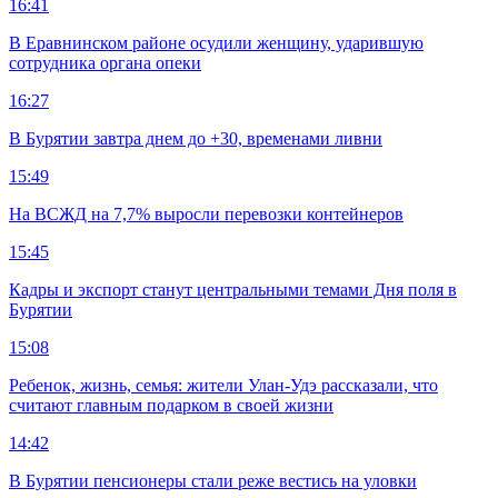
16:41
В Еравнинском районе осудили женщину, ударившую
сотрудника органа опеки
16:27
В Бурятии завтра днем до +30, временами ливни
15:49
На ВСЖД на 7,7% выросли перевозки контейнеров
15:45
Кадры и экспорт станут центральными темами Дня поля в
Бурятии
15:08
Ребенок, жизнь, семья: жители Улан-Удэ рассказали, что
считают главным подарком в своей жизни
14:42
В Бурятии пенсионеры стали реже вестись на уловки