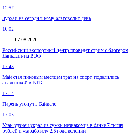
12:57
Зурхай на сегодня: кому благоволит день
10:02
07.08.2026
Российский экспортный центр проведет стрим с блогером
Даньдань на ВЭФ
17:48
Май стал пиковым месяцем трат на спорт, поделились
аналитикой в ВТБ
17:14
Парень утонул в Байкале
17:03
Улан-удэнец украл из сумки незнакомца в банке 7 тысяч
рублей и «заработал» 2,5 года колонии