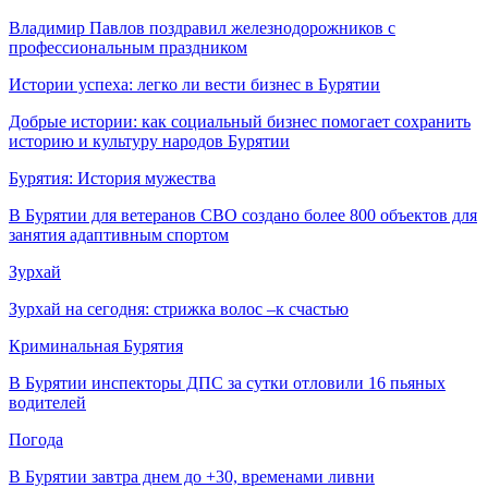
Владимир Павлов поздравил железнодорожников с
профессиональным праздником
Истории успеха: легко ли вести бизнес в Бурятии
Добрые истории: как социальный бизнес помогает сохранить
историю и культуру народов Бурятии
Бурятия: История мужества
В Бурятии для ветеранов СВО создано более 800 объектов для
занятия адаптивным спортом
Зурхай
Зурхай на сегодня: стрижка волос –к счастью
Криминальная Бурятия
В Бурятии инспекторы ДПС за сутки отловили 16 пьяных
водителей
Погода
В Бурятии завтра днем до +30, временами ливни