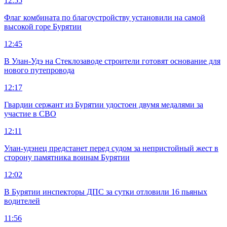
12:55
Флаг комбината по благоустройству установили на самой
высокой горе Бурятии
12:45
В Улан-Удэ на Стеклозаводе строители готовят основание для
нового путепровода
12:17
Гвардии сержант из Бурятии удостоен двумя медалями за
участие в СВО
12:11
Улан-удэнец предстанет перед судом за непристойный жест в
сторону памятника воинам Бурятии
12:02
В Бурятии инспекторы ДПС за сутки отловили 16 пьяных
водителей
11:56