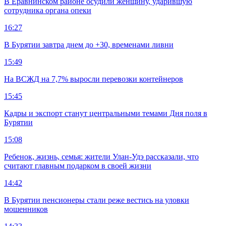
В Еравнинском районе осудили женщину, ударившую
сотрудника органа опеки
16:27
В Бурятии завтра днем до +30, временами ливни
15:49
На ВСЖД на 7,7% выросли перевозки контейнеров
15:45
Кадры и экспорт станут центральными темами Дня поля в
Бурятии
15:08
Ребенок, жизнь, семья: жители Улан-Удэ рассказали, что
считают главным подарком в своей жизни
14:42
В Бурятии пенсионеры стали реже вестись на уловки
мошенников