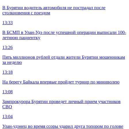
В Бурятии водитель автомобиля не пострадал после
столкновения с поездом
13:33
В БСМП в Улан-Удэ после успешной операции выписали 100-
летнюю пациентку
13:26
Пять миллионов рублей отдали жители Бурятии мошенникам
за неделю
13:18
На берегу Байкала впервые пройдет турнир по миниволею
13:08
Зампрокурора Бурятии проведет личный прием участников
СВО
13:04
Улан-удэнец во время ссоры ударил друга топором по голове