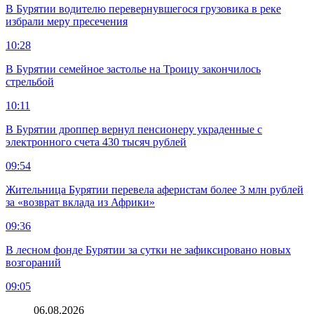
В Бурятии водителю перевернувшегося грузовика в реке
избрали меру пресечения
10:28
В Бурятии семейное застолье на Троицу закончилось
стрельбой
10:11
В Бурятии дроппер вернул пенсионеру украденные с
электронного счета 430 тысяч рублей
09:54
Жительница Бурятии перевела аферистам более 3 млн рублей
за «возврат вклада из Африки»
09:36
В лесном фонде Бурятии за сутки не зафиксировано новых
возгораний
09:05
06.08.2026