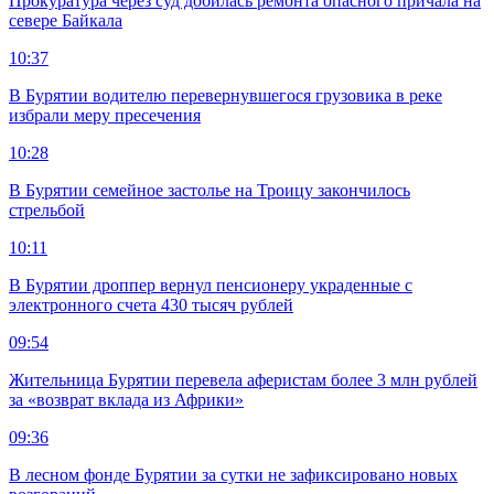
Прокуратура через суд добилась ремонта опасного причала на
севере Байкала
10:37
В Бурятии водителю перевернувшегося грузовика в реке
избрали меру пресечения
10:28
В Бурятии семейное застолье на Троицу закончилось
стрельбой
10:11
В Бурятии дроппер вернул пенсионеру украденные с
электронного счета 430 тысяч рублей
09:54
Жительница Бурятии перевела аферистам более 3 млн рублей
за «возврат вклада из Африки»
09:36
В лесном фонде Бурятии за сутки не зафиксировано новых