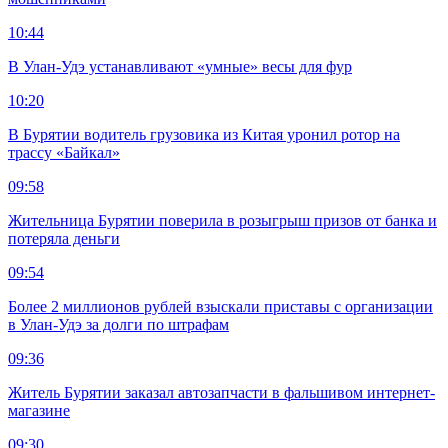
10:44
В Улан-Удэ устанавливают «умные» весы для фур
10:20
В Бурятии водитель грузовика из Китая уронил ротор на
трассу «Байкал»
09:58
Жительница Бурятии поверила в розыгрыш призов от банка и
потеряла деньги
09:54
Более 2 миллионов рублей взыскали приставы с организации
в Улан-Удэ за долги по штрафам
09:36
Житель Бурятии заказал автозапчасти в фальшивом интернет-
магазине
09:30