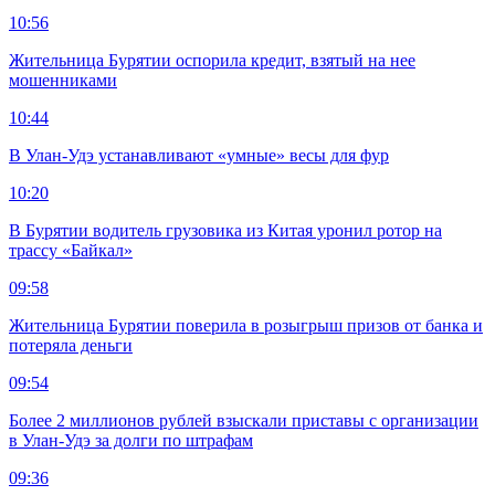
10:56
Жительница Бурятии оспорила кредит, взятый на нее
мошенниками
10:44
В Улан-Удэ устанавливают «умные» весы для фур
10:20
В Бурятии водитель грузовика из Китая уронил ротор на
трассу «Байкал»
09:58
Жительница Бурятии поверила в розыгрыш призов от банка и
потеряла деньги
09:54
Более 2 миллионов рублей взыскали приставы с организации
в Улан-Удэ за долги по штрафам
09:36