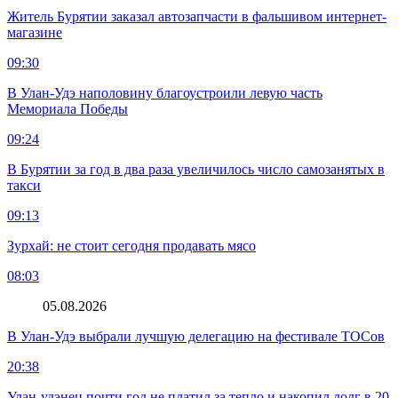
Житель Бурятии заказал автозапчасти в фальшивом интернет-
магазине
09:30
В Улан-Удэ наполовину благоустроили левую часть
Мемориала Победы
09:24
В Бурятии за год в два раза увеличилось число самозанятых в
такси
09:13
Зурхай: не стоит сегодня продавать мясо
08:03
05.08.2026
В Улан-Удэ выбрали лучшую делегацию на фестивале ТОСов
20:38
Улан-удэнец почти год не платил за тепло и накопил долг в 20