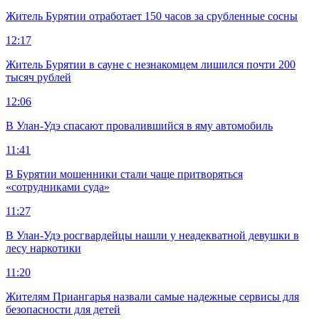
Житель Бурятии отработает 150 часов за срубленные сосны
12:17
Житель Бурятии в сауне с незнакомцем лишился почти 200
тысяч рублей
12:06
В Улан-Удэ спасают провалившийся в яму автомобиль
11:41
В Бурятии мошенники стали чаще притворяться
«сотрудниками суда»
11:27
В Улан-Удэ росгвардейцы нашли у неадекватной девушки в
лесу наркотики
11:20
Жителям Приангарья назвали самые надежные сервисы для
безопасности для детей