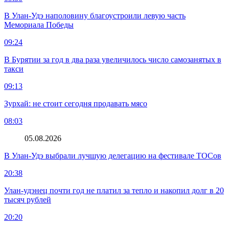
В Улан-Удэ наполовину благоустроили левую часть
Мемориала Победы
09:24
В Бурятии за год в два раза увеличилось число самозанятых в
такси
09:13
Зурхай: не стоит сегодня продавать мясо
08:03
05.08.2026
В Улан-Удэ выбрали лучшую делегацию на фестивале ТОСов
20:38
Улан-удэнец почти год не платил за тепло и накопил долг в 20
тысяч рублей
20:20