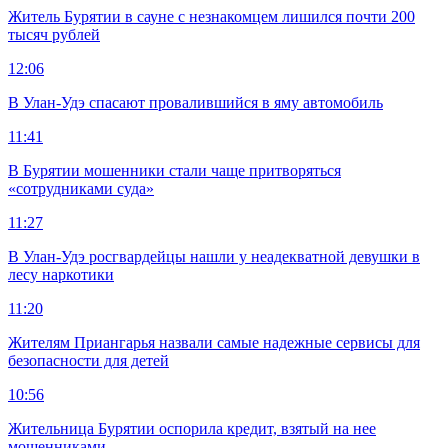
Житель Бурятии в сауне с незнакомцем лишился почти 200
тысяч рублей
12:06
В Улан-Удэ спасают провалившийся в яму автомобиль
11:41
В Бурятии мошенники стали чаще притворяться
«сотрудниками суда»
11:27
В Улан-Удэ росгвардейцы нашли у неадекватной девушки в
лесу наркотики
11:20
Жителям Приангарья назвали самые надежные сервисы для
безопасности для детей
10:56
Жительница Бурятии оспорила кредит, взятый на нее
мошенниками