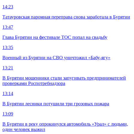
14:23
Татауровская паромная переправа снова заработала в Бурятии
13:47
Глава Бурятии на фестивале ТОС попал на свадьбу
13:35
Военный из Бурятии на СВО уничтожил «Бабу-ягу»
13:21
В Бурятии мошенники стали запугивать предпринимателей
проверками Роспотребнадзора
13:14
В Бурятии лесники потушили три грозовых пожара
13:09
В Бурятии в реку опрокинулся автомобиль «Урал» с людьми,
один человек выжил