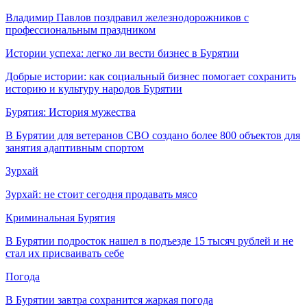
Владимир Павлов поздравил железнодорожников с
профессиональным праздником
Истории успеха: легко ли вести бизнес в Бурятии
Добрые истории: как социальный бизнес помогает сохранить
историю и культуру народов Бурятии
Бурятия: История мужества
В Бурятии для ветеранов СВО создано более 800 объектов для
занятия адаптивным спортом
Зурхай
Зурхай: не стоит сегодня продавать мясо
Криминальная Бурятия
В Бурятии подросток нашел в подъезде 15 тысяч рублей и не
стал их присваивать себе
Погода
В Бурятии завтра сохранится жаркая погода