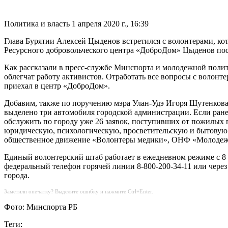
Политика и власть
1 апреля 2020 г., 16:39
Глава Бурятии Алексей Цыденов встретился с волонтерами, 
Ресурсного добровольческого центра «ДоброДом» Цыденов посе
Как рассказали в пресс-службе Минспорта и молодежной полити
облегчат работу активистов. Отработать все вопросы с волон
приехал в центр «ДоброДом».
Добавим, также по поручению мэра Улан-Удэ Игоря Шутенкова
выделено три автомобиля городской администрации. Если ранее в
обслужить по городу уже 26 заявок, поступивших от пожилых 
юридическую, психологическую, просветительскую и бытовую
общественное движение «Волонтеры медики», ОНФ «Молодежка
Единый волонтерский штаб работает в ежедневном режиме с 8 д
федеральный телефон горячей линии 8-800-200-34-11 или че
города.
Заметили опечатку? Выделите ошибку и нажмите Ctrl+Enter.
Фото: Минспорта РБ
Теги: