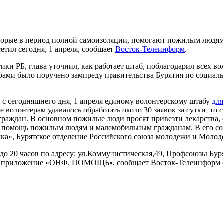
которые в период полной самоизоляции, помогают пожилым люд
тил сегодня, 1 апреля, сообщает
Восток-Телеинформ
.
ки РБ, глава уточнил, как работает штаб, поблагодарил всех в
терами было поручено зампреду правительства Бурятия по социа
 с сегодняшнего дня, 1 апреля единому волонтерскому штабу
для
олонтерам удавалось обработать около 30 заявок за сутки, то сег
граждан. В основном пожилые люди просят привезти лекарства,
 помощь пожилым людям и маломобильным гражданам. В его сос
», Бурятское отделение Российского союза молодежи и Молоде
о 20 часов по адресу: ул.Коммунистическая,49, Профсоюзы Буря
рез приложение «ОНФ. ПОМОЩЬ», сообщает Восток-Телеинформ 