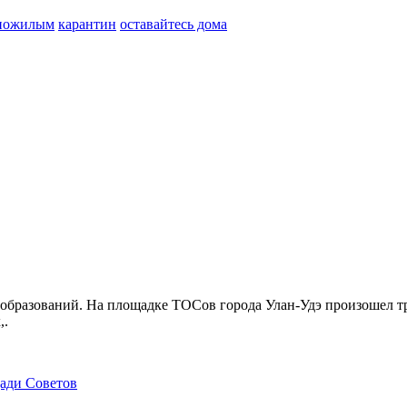
пожилым
карантин
оставайтесь дома
бразований. На площадке ТОСов города Улан-Удэ произошел тр
,.
щади Советов