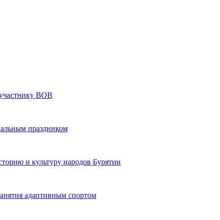
» участнику ВОВ
нальным праздником
сторию и культуру народов Бурятии
 занятия адаптивным спортом