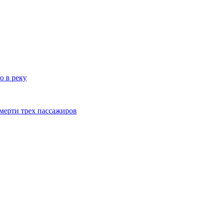
о в реку
смерти трех пассажиров