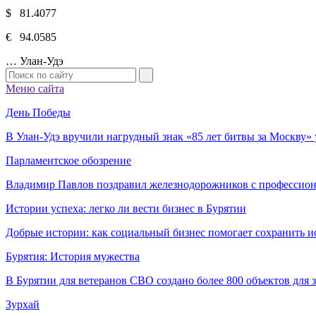
$ 81.4077
€ 94.0585
…
Улан-Удэ
Меню сайта
День Победы
В Улан-Удэ вручили нагрудный знак «85 лет битвы за Москву
Парламентское обозрение
Владимир Павлов поздравил железнодорожников с профессио
Истории успеха: легко ли вести бизнес в Бурятии
Добрые истории: как социальный бизнес помогает сохранить и
Бурятия: История мужества
В Бурятии для ветеранов СВО создано более 800 объектов для
Зурхай