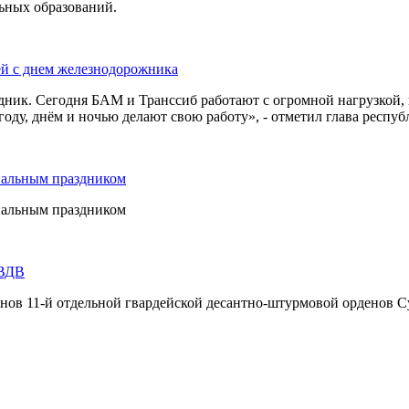
льных образований.
ей с днем железнодорожника
дник. Сегодня БАМ и Транссиб работают с огромной нагрузкой,
оду, днём и ночью делают свою работу», - отметил глава респуб
нальным праздником
нальным праздником
 ВДВ
инов 11-й отдельной гвардейской десантно-штурмовой орденов С