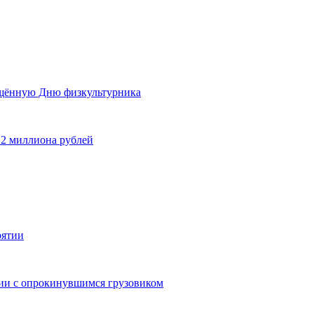
ящённую Дню физкультурника
 2 миллиона рублей
рятии
дии с опрокинувшимся грузовиком