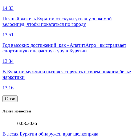
14:33
Пьяный житель Бурятии от скуки угнал у знакомой
велосипед, чтобы покататься по городу
13:51
Год высоких достижений: как «АпатитАгро» выстраивает
спортивную инфраструктуру в Бурятии
13:34
В Бурятии мужчина пытался спрятать в своем нижнем белье
наркотики
13:16
Close
Лента новостей
10.08.2026
В лесах Бурятии обнаружен враг шелкопряда