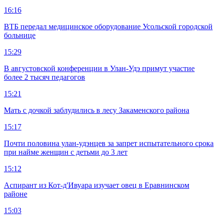
16:16
ВТБ передал медицинское оборудование Усольской городской
больнице
15:29
В августовской конференции в Улан-Удэ примут участие
более 2 тысяч педагогов
15:21
Мать с дочкой заблудились в лесу Закаменского района
15:17
Почти половина улан-удэнцев за запрет испытательного срока
при найме женщин с детьми до 3 лет
15:12
Аспирант из Кот-д'Ивуара изучает овец в Еравнинском
районе
15:03