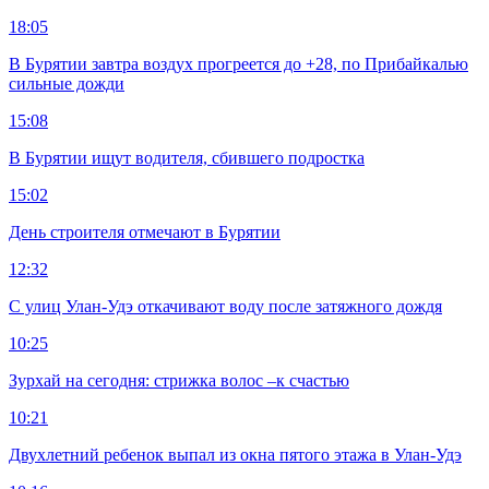
18:05
В Бурятии завтра воздух прогреется до +28, по Прибайкалью
сильные дожди
15:08
В Бурятии ищут водителя, сбившего подростка
15:02
День строителя отмечают в Бурятии
12:32
С улиц Улан-Удэ откачивают воду после затяжного дождя
10:25
Зурхай на сегодня: стрижка волос –к счастью
10:21
Двухлетний ребенок выпал из окна пятого этажа в Улан-Удэ