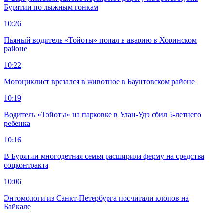
Бурятии по лыжным гонкам
10:26
Пьяный водитель «Тойоты» попал в аварию в Хоринском
районе
10:22
Мотоциклист врезался в животное в Баунтовском районе
10:19
Водитель «Тойоты» на парковке в Улан-Удэ сбил 5-летнего
ребенка
10:16
В Бурятии многодетная семья расширила ферму на средства
соцконтракта
10:06
Энтомологи из Санкт-Петербурга посчитали клопов на
Байкале