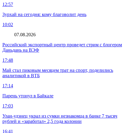
12:57
Зурхай на сегодня: кому благоволит день
10:02
07.08.2026
Российский экспортный центр проведет стрим с блогером
Даньдань на ВЭФ
17:48
Май стал пиковым месяцем трат на спорт, поделились
аналитикой в ВТБ
17:14
Парень утонул в Байкале
17:03
Улан-удэнец украл из сумки незнакомца в банке 7 тысяч
рублей и «заработал» 2,5 года колонии
16:41