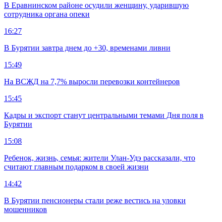
В Еравнинском районе осудили женщину, ударившую
сотрудника органа опеки
16:27
В Бурятии завтра днем до +30, временами ливни
15:49
На ВСЖД на 7,7% выросли перевозки контейнеров
15:45
Кадры и экспорт станут центральными темами Дня поля в
Бурятии
15:08
Ребенок, жизнь, семья: жители Улан-Удэ рассказали, что
считают главным подарком в своей жизни
14:42
В Бурятии пенсионеры стали реже вестись на уловки
мошенников