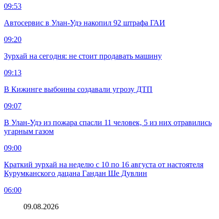
09:53
Автосервис в Улан-Удэ накопил 92 штрафа ГАИ
09:20
Зурхай на сегодня: не стоит продавать машину
09:13
В Кижинге выбоины создавали угрозу ДТП
09:07
В Улан-Удэ из пожара спасли 11 человек, 5 из них отравились
угарным газом
09:00
Краткий зурхай на неделю с 10 по 16 августа от настоятеля
Курумканского дацана Гандан Ше Дувлин
06:00
09.08.2026