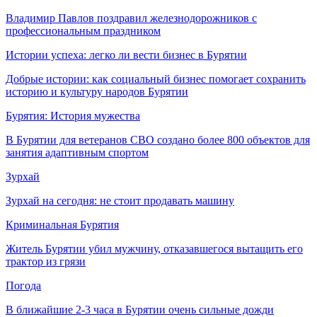
Владимир Павлов поздравил железнодорожников с
профессиональным праздником
Истории успеха: легко ли вести бизнес в Бурятии
Добрые истории: как социальный бизнес помогает сохранить
историю и культуру народов Бурятии
Бурятия: История мужества
В Бурятии для ветеранов СВО создано более 800 объектов для
занятия адаптивным спортом
Зурхай
Зурхай на сегодня: не стоит продавать машину
Криминальная Бурятия
Житель Бурятии убил мужчину, отказавшегося вытащить его
трактор из грязи
Погода
В ближайшие 2-3 часа в Бурятии очень сильные дожди