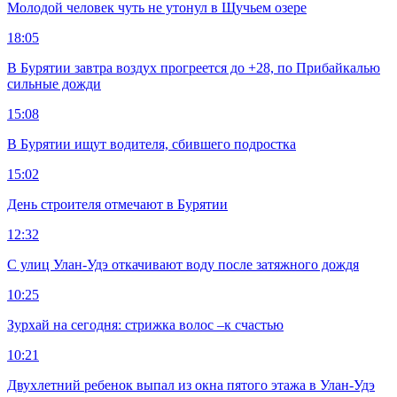
Молодой человек чуть не утонул в Щучьем озере
18:05
В Бурятии завтра воздух прогреется до +28, по Прибайкалью
сильные дожди
15:08
В Бурятии ищут водителя, сбившего подростка
15:02
День строителя отмечают в Бурятии
12:32
С улиц Улан-Удэ откачивают воду после затяжного дождя
10:25
Зурхай на сегодня: стрижка волос –к счастью
10:21
Двухлетний ребенок выпал из окна пятого этажа в Улан-Удэ