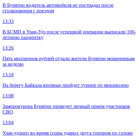
В Бурятии водитель автомобиля не пострадал после
столкновения с поездом
13:33
В БСМП в Улан-Удэ после успешной операции выписали 100-
летнюю пациентку
13:26
Пять миллионов рублей отдали жители Бурятии мошенникам
за неделю
13:18
На берегу Байкала впервые пройдет турнир по миниволею
13:08
Зампрокурора Бурятии проведет личный прием участников
СВО
13:04
Улан-удэнец во время ссоры ударил друга топором по голове