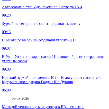
Автосервис в Улан-Удэ накопил 92 штрафа ГАИ
09:20
Зурхай на сегодня: не стоит продавать машину
09:13
В Кижинге выбоины создавали угрозу ДТП
09:07
В Улан-Удэ из пожара спасли 11 человек, 5 из них отравились
угарным газом
09:00
Краткий зурхай на неделю с 10 по 16 августа от настоятеля
Курумканского дацана Гандан Ше Дувлин
06:00
09.08.2026
Молодой человек чуть не утонул в Щучьем озере