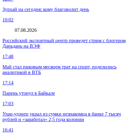
Зурхай на сегодня: кому благоволит день
10:02
07.08.2026
Российский экспортный центр проведет стрим с блогером
Даньдань на ВЭФ
17:48
Май стал пиковым месяцем трат на спорт, поделились
аналитикой в ВТБ
17:14
Парень утонул в Байкале
17:03
Улан-удэнец украл из сумки незнакомца в банке 7 тысяч
рублей и «заработал» 2,5 года колонии
16:41