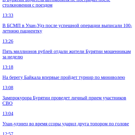
столкновения с поездом
13:33
В БСМП в Улан-Удэ после успешной операции выписали 100-
летнюю пациентку
13:26
Пять миллионов рублей отдали жители Бурятии мошенникам
за неделю
13:18
На берегу Байкала впервые пройдет турнир по миниволею
13:08
Зампрокурора Бурятии проведет личный прием участников
СВО
13:04
Улан-удэнец во время ссоры ударил друга топором по голове
12:57