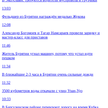
В ЭкоАльянс требуются водители мусоровоза и грузчики
13:03
Фельдшер из Бурятии награждён медалью Жукова
12:08
Александр Богомоев и Тагар Намсараев провели зарядку и
мастер-класс для приставов
11:46
Житель Бурятии угнал машину, потому что устал идти
пешком
11:34
В ближайшие 2-3 часа в Бурятии очень сильные дожди
11:32
3500 кубометров воды откачали с улиц Улан-Удэ
10:33
В Баргузинском районе перекроют дорогу на время Кубка