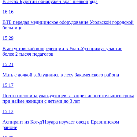
В лесах Бурятии обнаружен враг шелкопряда
16:16
ВТБ передал медицинское оборудование Усольской городской
больнице
15:29
В августовской конференции в Улан-Удэ примут участие
более 2 тысяч педагогов
15:21
Мать с дочкой заблудились в лесу Закаменского района
15:17
Почти половина улан-удэнцев за запрет испытательного срока
при найме женщин с детьми до 3 лет
15:12
Аспирант из Кот-д'Ивуара изучает овец в Еравнинском
районе