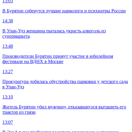
15:03
В Бурятии соберутся лучшие наркологи и психиатры России
14:38
В Улан-Удэ женщина пыталась украсть алкоголь из
супермаркета
13:48
Производители Бурятии примут участие в юбилейном
фестивале на ВДНХ в Москве
13:27
Прокуратура добилась обустройства парковки у детского сада
в Улан-Удэ
13:10
Житель Бурятии убил мужчину, отказавшегося вытащить его
трактор из грязи
13:07