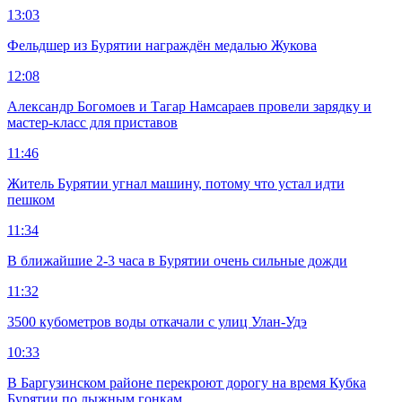
13:03
Фельдшер из Бурятии награждён медалью Жукова
12:08
Александр Богомоев и Тагар Намсараев провели зарядку и
мастер-класс для приставов
11:46
Житель Бурятии угнал машину, потому что устал идти
пешком
11:34
В ближайшие 2-3 часа в Бурятии очень сильные дожди
11:32
3500 кубометров воды откачали с улиц Улан-Удэ
10:33
В Баргузинском районе перекроют дорогу на время Кубка
Бурятии по лыжным гонкам