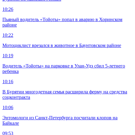
10:26
Пьяный водитель «Тойоты» попал в аварию в Хоринском
районе
10:22
Мотоциклист врезался в животное в Баунтовском районе
10:19
Водитель «Тойоты» на парковке в Улан-Удэ сбил 5-летнего
ребенка
10:16
В Бурятии многодетная семья расширила ферму на средства
соцконтракта
10:06
Энтомологи из Санкт-Петербурга посчитали клопов на
Байкале
09:53